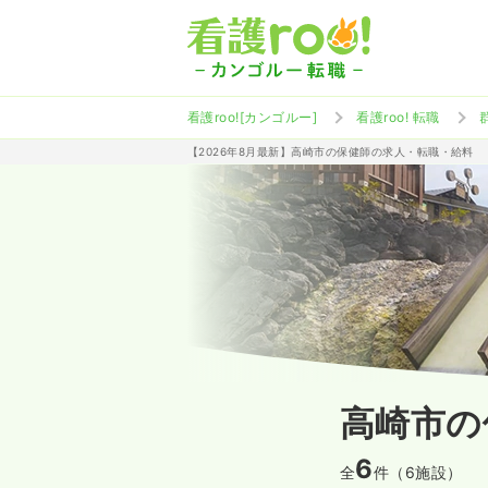
看護roo![カンゴルー]
看護roo! 転職
【2026年8月最新】高崎市の保健師の求人・転職・給料
高崎市の
6
全
件（6施設）