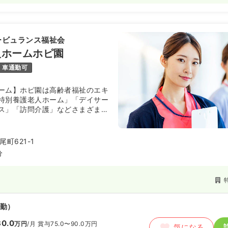
ービュランス福祉会
人ホームホピ園
車通勤可
ーム】ホピ園は高齢者福祉のエキ
特別養護老人ホーム」「デイサー
ス」「訪問介護」などさまざまな
応できる総合福祉施設です。特別
ホピ園をはじめ、ケアハウス ユー
特別養護老人ホーム南八幡友の
町621-1
ム根小屋、グループホーム乗附の
分
らなっている法人です。
勤）
0.0
万円
/月
賞与75.0〜90.0万円
気になる