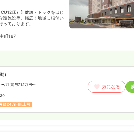
SCU12床）】健診・ドックをはじ
介護施設等、幅広く地域に根付い
行っております。
中町187
勤）
円〜
/月
賞与71.1万円〜
気になる
:30
月給24万円以上可