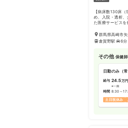
【病床数130床（
め、入院・透析、
た医療サービスを
群馬県高崎市矢
倉賀野駅
6分
その他
保健師
日勤のみ（常
24.5
給与
万
※一例
時間
8:30～17
土日祝休み