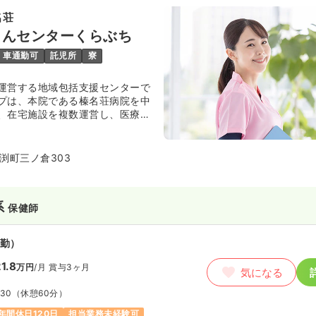
名荘
しんセンターくらぶち
車通勤可
託児所
寮
運営する地域包括支援センターで
プは、本院である榛名荘病院を中
、在宅施設を複数運営し、医療・
目のないサービスを提供していま
渕町三ノ倉303
系
保健師
勤）
1.8
万円
/月
賞与3ヶ月
気になる
:30
（休憩60分）
年間休日120日
担当業務未経験可