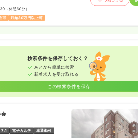
:30
（休憩60分）
験可
月給30万円以上可
検索条件を保存しておく？
あとから簡単に検索
新着求人を受け取れる
この検索条件を保存
心会
7:1
電子カルテ
車通勤可