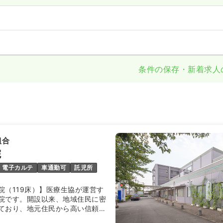
条件の保存・新着求人
組合
院
電子カルテ
車通勤可
託児所
院（119床）】医療生協が運営す
院です。開設以来、地域住民に密
ており、地元住民から高い信頼を