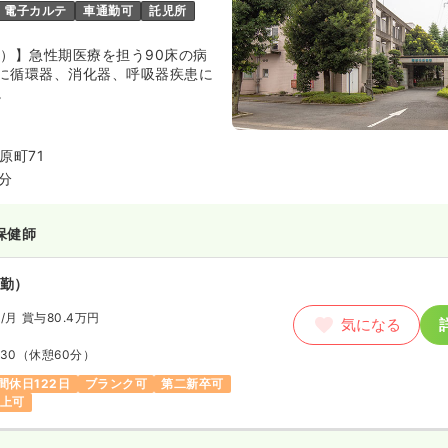
電子カルテ
車通勤可
託児所
床）】急性期医療を担う90床の病
に循環器、消化器、呼吸器疾患に
。
原町71
6分
保健師
勤）
円
/月
賞与80.4万円
気になる
:30
（休憩60分）
間休日122日
ブランク可
第二新卒可
以上可