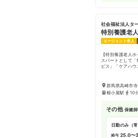
社会福祉法人タ
特別養護老
エージェント求人
【特別養護老人ホ
スパートとして「
ビス」「ケアハウ
状況にも柔軟に対
養護老人ホーム 
ビ荘、訪問介護、
群馬県高崎市寺尾
家、グループホー
根小屋駅
10
6施設3事業所か
その他
保健師
日勤のみ（常
25.0〜3
給与