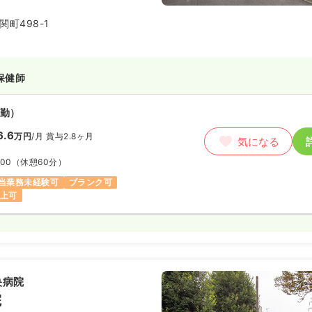
町498-1
保健師
勤）
6.6
万円
/月
賞与2.8ヶ月
気になる
:00
（休憩60分）
当業務未経験可
ブランク可
以上可
央病院
院