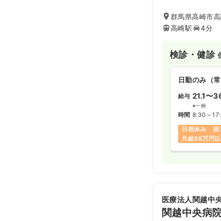
群馬県高崎市高関
高崎駅
4分
検診・健診
日勤のみ（常
21.1〜3
給与
※一例
時間
8:30～17
日祝休み
担
月給36万円
医療法人関越中
関越中央病