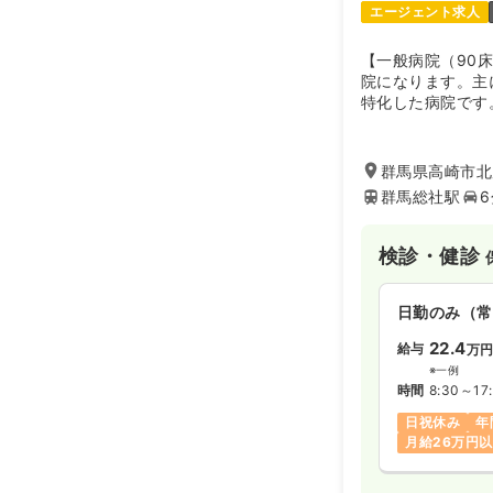
エージェント求人
【一般病院（90
院になります。主
特化した病院です
群馬県高崎市北
群馬総社駅
検診・健診
日勤のみ（常
22.4
給与
万
※一例
時間
8:30～17
日祝休み
年
月給26万円