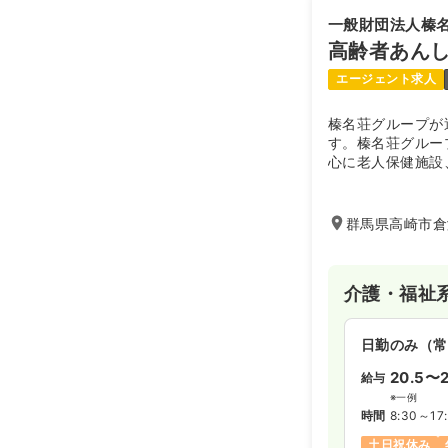
一般財団法人榛
高齢者あん
エージェント求人
榛名荘グループが
す。榛名荘グルー
心に老人保健施設
介護・福祉の切れ
す。
群馬県高崎市倉
介護・福祉
日勤のみ（常
20.5〜2
給与
※一例
時間
8:30～17
土日祝休み