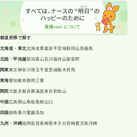
都道府県で探す
北海道・東北
北海道
青森
岩手
宮城
秋田
山形
福島
北陸・甲信越
新潟
富山
石川
福井
山梨
長野
関東
東京
神奈川
埼玉
千葉
茨城
栃木
群馬
東海
愛知
岐阜
静岡
三重
関西
大阪
京都
兵庫
滋賀
奈良
和歌山
中国
広島
岡山
鳥取
島根
山口
四国
徳島
香川
愛媛
高知
九州・沖縄
福岡
佐賀
長崎
熊本
大分
宮崎
鹿児島
沖縄