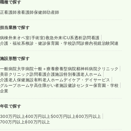
職種で探す
正看護師
准看護師
保健師
助産師
担当業務で探す
病棟
外来
オペ室(手術室)
救急外来
ICU系
透析
訪問看護
介護・福祉系
検診・健診
保育園・学校
訪問診療
内視鏡
治験関連
施設形態で探す
一般病院
大学病院
一般＋療養
療養型病院
精神科病院
クリニック
美容クリニック
訪問看護
介護施設
特別養護老人ホーム
介護老人保健施設
有料老人ホーム
デイケア・デイサービス
グループホーム
サ高住
障がい者施設
健診センター
保育園・学校
企業
年収で探す
300万円以上
400万円以上
500万円以上
600万円以上
700万円以上
800万円以上