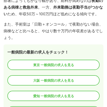
部署によってもかなり幅があり、給料が高めなのは
夜勤の
ます
。
められ、新しいことを学ぶのが好きな人に向いている
い働き方が可能。
変わってきます。
ある病棟と救急外来
。一方、
外来勤務は夜勤手当がつかな
でしょう。
子育てと両立したい方にもおすすめです。
い
ため、年収50万～100万円ほど低めになる傾向です。
自分の関心や得意分野、希望する働き方などから
手術室の看護師の仕事内容・働き方について詳し
「消化器内視鏡技師」の資格取得でキャリアアップも
「自分に合った病棟」を探したいですね。
くはこちら
透析室の看護師の仕事内容・働き方について詳し
また、手術室は「日勤＋オンコール」で夜勤がない場合、
目指せます。
くはこちら
病棟などと比べると、やはり数十万円の年収差があるでし
内視鏡室は緊急の対応が少なく、基本的に残業が少な
閉じる
ょう。
い職場ですが、検査・手術が立て込む日などは残業も
閉じる
あるようです。
閉じる
一般病院の最新の求人をチェック！
閉じる
東京 一般病院の求人を見る
大阪 一般病院の求人を見る
愛知 一般病院の求人を見る