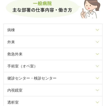
病棟
外来
一般病院の病棟看護師の仕事内容は、多岐にわたりま
す。
救急外来
一般病院の外来の看護師は、
通院患者さんの診察や検
具体的には、患者さんのアセスメント、医療処置（点
査がスムーズに進むように補助する役割
を担います。
手術室（オペ室）
滴・注射など）、服薬管理、清潔ケア、排泄ケア、食
一般病院の救急外来で働く看護師の主な仕事内容は、
主な仕事内容は、情報収集、バイタルサインの測定、
事介助、緊急入院や手術・検査出しの対応など。
「搬送されてきた患者さんに対する救急処置」
です。
健診センター・検診センター
採血や注射といった医療処置など。
一般病院の手術室で働く看護師は、
手術が安全かつ円
病棟看護師には
幅広いケアの技術と、チームで連携し
意識を確認する、気道・血管を確保する、救急蘇生処
滑に進行するためにサポートする役割
を担います。
また、診察室で医師の診察をサポートしたり、診察の
て業務を進めるコミュニケーション力
が求められま
内視鏡室
置をするなどのほか、医師が行う処置の介助や治療に
一般病院の健診センター・検診センターの看護師は、
前後に症状や治療方針、生活上の注意について説明を
その仕事内容は、「器械出し」と「外回り」の大きく
す。
必要な物品・機器の準備など、
素早い判断と行動が重
受診者がスムーズに健診・検査を受けられるようにサ
補足したりするのも大切な役割です。
透析室
2つに分かれます。
一般病院の内視鏡室の看護師は
「内視鏡を使った検査
要
です。
ポートするのが主な役割
です。