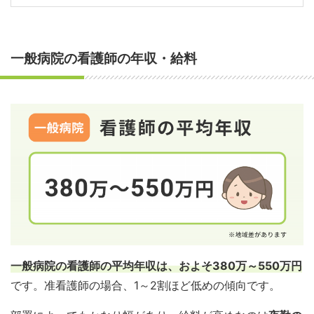
このほか、看護記録の記入やナースコールへの対応な
や手術の介助」が主な役割
です。
時には、「患者さんが医師には伝えられなかった・聞
「器械出し」は、手術中の執刀医に必要な器械（道
どもあり、特に入院患者さんが10日前後で入れ替わる
また、患者さん本人の処置だけでなく、突然のことで
仕事内容は、各種健診や人間ドック、がん検診などで
一般病院の透析室の看護師は、
血液透析が必要な患者
けなかったこと」をフォローすることも。
具）を手渡す直接介助の業務
です。
急性期病棟は、慌ただしさを感じる人
もいるかもしれ
具体的な仕事内容は、手術室看護師と同じように、直
不安や恐怖を感じているご家族のケアも、救急看護師
の採血、身長・体重・血圧などの測定、検査の介助な
さんの透析治療をサポートするのが主な役割
です。
一般病院の看護師の年収・給料
ません。
接介助と間接介助に大きく分かれます。
ならではの役割です。
ど、
ルーティンワークが多い
でしょう。受診者の案内
たくさんの患者さんが来院する外来業務をテキパキさ
正確かつスピーディーに医師に手渡せるように、手術
具体的な仕事内容は、透析の準備（透析機械の操作、
や予約事務を行う場合もあります。
ばく実践力
、
限られた時間の中で患者さんの状況を的
の流れを先回りできる知識や医師とのコミュニケーシ
また、病棟の働き方で特徴的なのは、やはり
夜勤があ
直接介助
は、医師が行う検査や治療の介助、内視鏡ス
2次・3次救急では、緊急度や重症度の高い患者さん
患者さんの状態チェック）、シャントへの穿刺、透析
確にアセスメントし、治療意欲を引き出すコミュニケ
ョンが重要になります。
る
こと。以前は3交代制が主流でしたが、最近では2
コープの洗浄・消毒など。
が多く、急を要する場面の連続です。救急外来の看護
保健指導や生活習慣の相談外来を看護師が担当するこ
中の患者さんの観察・ケア、抜針・止血、患者さんの
ーションスキル
が外来看護師には求められます。
交代制の病棟が多くなっています。
師は、
患者さんの状態を瞬時に見極める判断力や冷静
ともあり、
予防医療に関心がある人
に向いています。
生活指導など。
「外回り」は、器械出し以外の部分で手術をサポート
間接介助
では、検査・治療前の患者さんへの説明、採
さ、スピーディーな行動力
が磨かれます。
また、外来看護師の働き方では、
夜勤がない
のが大き
する間接介助の業務
です。
自分にはどちらのリズムが合っているかも職場選びの
血や前処置、検査中のバイタルサインの観察などを行
給料は低めですが、日勤のみで残業の少ない働き方が
未経験だと、機械操作や専門的な知識・手技など、初
な特徴。そのため子育て中の看護師さんにも人気の高
ポイントになるでしょう。
います。
中途採用では、即戦力となる経験者が優先されやすい
可能
です。
めに覚えることが多いでしょう。
術前の物品の準備や術中・術後の記録の入力などのほ
い職場です。
傾向です。
か、手術前に患者さんのもとを訪問し、手術に関する
一般的な病棟業務と異なるため、未経験者の転職は少
テキパキと業務をこなす力や接遇スキルが求められま
透析中に状態が変化する患者さんがいないか、
観察力
キャリアアドバイザー
説明や不安のケアなども担当します。
しハードルが高めです。
救急外来は24時間体制なので、看護師も
基本的に日
す。
や判断力
が求められます
。長年にわたって通院される
外来看護師の仕事内容・働き方について詳しくは
勤・夜勤の交代制
です。
患者さんが多いので、
長期的にかかわるコミュニケー
患者さんとのコミュニケーションの機会が少ない部署
患者さんの負担が少ない内視鏡治療はニーズが大き
こちら
一般病院の看護師の平均年収は、およそ380万～550万円
診療科や「急性期・回復期・慢性期」のどれなの
閉じる
ション力
も大切です。
ですが、専門性の高い知識・技術を身につけることが
く、治療も高度化しています。内視鏡室の看護師に
です。准看護師の場合、1～2割ほど低めの傾向です。
閉じる
かによって扱う疾患、患者さんの重症度やADLな
できます。
病院によってオンコール対応や夜勤があり
閉じる
も、
内視鏡治療に関する理解や難易度の高い手技が求
一般病院の透析室は基本的に日勤のみ
で、残業の少な
どが異なり、看護師に求められる知識やスキルも