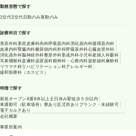
勤務形態で探す
2交代
3交代
日勤のみ
夜勤のみ
診療科目で探す
美容外科
美容皮膚科
内科
呼吸器内科
消化器内科
循環器内科
血液内科
腎臓内科
糖尿病内科
外科
呼吸器外科
心臓血管外科
消化器外科
脳神経外科
整形外科
形成外科
小児科
産婦人科
眼科
耳鼻咽喉科
皮膚科
泌尿器科
精神科・心療内科
放射線科
麻酔科
リウマチ科
リハビリテーション科
アレルギー科
緩和医療科（ホスピス）
特徴で探す
新規オープン
4週8休以上
土日休み
駅徒歩５分以内
車通勤可（駐車場有）
寮あり
託児所あり
ブランク・未経験可
電子カルテあり
会社概要
事業所案内