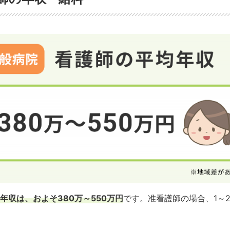
ャリアアドバイザー
ケア、抜針・止血、患者さんの生活指導など。
治療前の患者さんへの説明、採血や前処置、検査中のバイタル
勤のみで残業の少ない働き方が可能
です。
中・術後の記録の入力などのほか、手術前に患者さんのもとを
制なので、看護師も
基本的に日勤・夜勤の交代制
です。
内容・働き方について詳しくはこちら
も担当します。
や専門的な知識・手技など、初めに覚えることが多いでしょう
す力や接遇スキルが求められます。
や「急性期・回復期・慢性期」のどれなのかによって扱う疾患
閉じる
閉じる
なるため、未経験者の転職は少しハードルが高めです。
ケーションの機会が少ない部署ですが、専門性の高い知識・技
る患者さんがいないか、
観察力や判断力
が求められます
。長年
重症度やADLなどが異なり、看護師に求められる知識やスキル
閉じる
てオンコール対応や夜勤があります
。
長期的にかかわるコミュニケーション力
も大切です。
ます。
い内視鏡治療はニーズが大きく、治療も高度化しています。内
解や難易度の高い手技が求められ、新しいことを学ぶのが好き
本的に日勤のみ
で、残業の少ない働き方が可能。
関心や得意分野、希望する働き方などから「自分に合った病棟
仕事内容・働き方について詳しくはこちら
ですね。
にもおすすめです。
の資格取得でキャリアアップも目指せます。
閉じる
仕事内容・働き方について詳しくはこちら
が少なく、基本的に残業が少ない職場ですが、検査・手術が立
閉じる
閉じる
閉じる
年収は、およそ380万～550万円
です。准看護師の場合、1～