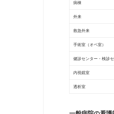
病棟
外来
一般病院の病棟看護師
具体的には、患者さん
救急外来
一般病院の外来の看護
事介助、緊急入院や手
主な仕事内容は、情報
手術室（オペ室）
一般病院の救急外来で
病棟看護師には
幅広い
また、診察室で医師の
す。
意識を確認する、気道
健診センター・検診セ
一般病院の手術室で働
補足したりするのも大
必要な物品・機器の準
このほか、看護記録の
その仕事内容は、「器
時には、「患者さんが
る
急性期病棟は、慌た
内視鏡室
一般病院の健診センタ
また、患者さん本人の
ポートするのが主な役
「器械出し」は、手術
ならではの役割です。
たくさんの患者さんが
また、病棟の働き方で
透析室
一般病院の内視鏡室の
確にアセスメントし、
交代制の病棟が多くな
仕事内容は、各種健診
正確かつスピーディー
2次・3次救急では、
具体的な仕事内容は、
ど、
ルーティンワーク
ョンが重要になります
師は、
患者さんの状態
また、外来看護師の働
自分にはどちらのリズ
一般病院の透析室の看
い職場です。
直接介助
は、医師が行
保健指導や生活習慣の
「外回り」は、器械出
中途採用では、即戦力
具体的な仕事内容は、
一般病院の看護