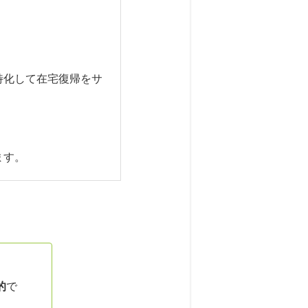
特化して在宅復帰をサ
ます。
的
で