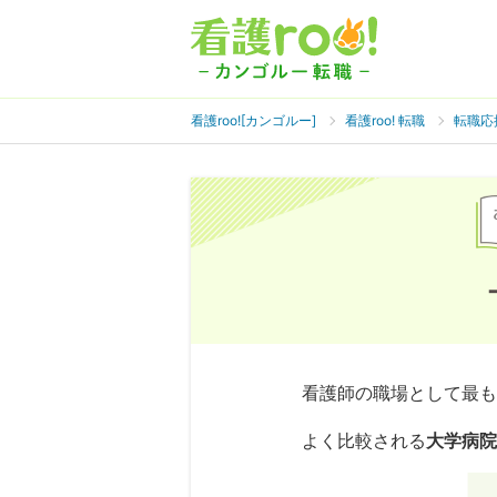
看護roo![カンゴルー]
看護roo! 転職
転職応
看護師の職場として最も
よく比較される
大学病院