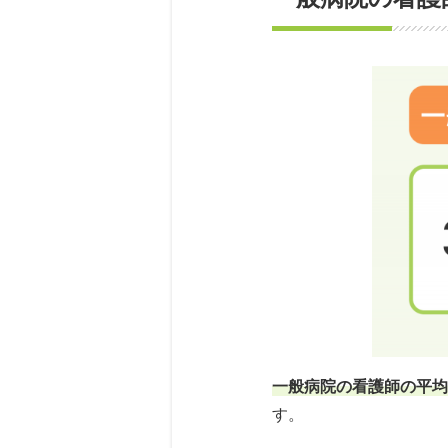
キ
中の患者さんの観察・
間接介助
では、検査・
給料は低めですが、日
術前の物品の準備や術
救急外来は24時間体
外来看護師の仕事
います。
説明や不安のケアなど
未経験だと、機械操作
テキパキと業務をこな
診療科
一般的な病棟業務と異
患者さんとのコミュニ
透析中に状態が変化す
さんの
できます。
病院によっ
患者さんが多いので、
ってき
患者さんの負担が少な
内視鏡治療に関する理
一般病院の透析室は基
自分の
手術室の看護師の
ょう。
したい
子育てと両立したい方
「消化器内視鏡技師」
透析室の看護師の
内視鏡室は緊急の対応
あるようです。
一般病院の看護師の平均
す。