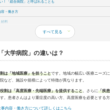
い！「総合病院」と呼ばれることも
内容・働き方
・給料
すべて見る
メリット・デメリット
メリット
「大学病院」の違いは？
デメリット
を選ぶときのチェックポイント
」
割は「地域医療」を担うこと
です。地域の
幅広い医療ニーズに
院など、施設や規模
によって特徴が異なります。
」
役割は「高度医療・先端医療」を提供すること
。さらに
「疾患
療科・部署」
す。患者さんはより重症度の高い方、高度医療を必要とする方
仕事内容・働き方について詳しくはこちら