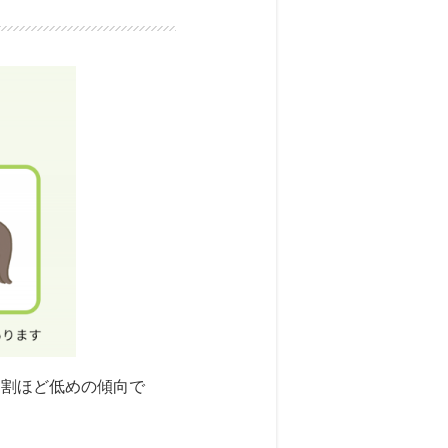
サインの観察などを行
訪問し、手術に関する
。
、患者
術を身につけることが
にわたって通院される
も変わ
視鏡室の看護師にも、
な人に向いている
でし
」を探
て込む日などは残業も
2割ほど低めの傾向で