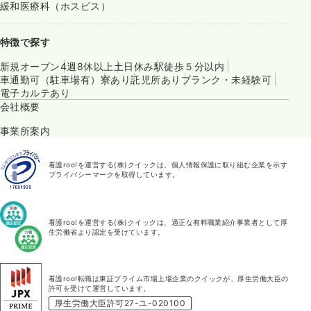
緩和医療科（ホスピス）
特徴で探す
新規オープン
4週8休以上
土日休み
駅徒歩５分以内
車通勤可（駐車場有）
寮あり
託児所あり
ブランク・未経験可
電子カルテあり
会社概要
事業所案内
看護roo!を運営する(株)クイックは、個人情報保護に取り組む企業を示す
プライバシーマークを取得しています。
看護roo!を運営する(株)クイックは、適正な有料職業紹介事業者として厚
生労働省より認定を受けています。
看護roo!転職は東証プライム市場上場企業のクイックが、厚生労働大臣の
許可を受けて運営しています。
厚生労働大臣許可27-ユ-020100