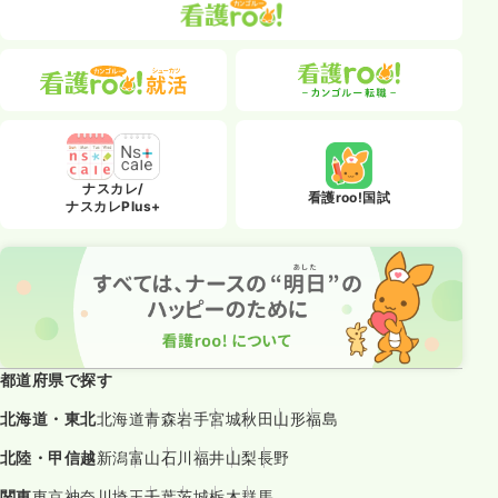
ナスカレ/
看護roo!国試
ナスカレPlus+
都道府県で探す
北海道・東北
北海道
青森
岩手
宮城
秋田
山形
福島
北陸・甲信越
新潟
富山
石川
福井
山梨
長野
関東
東京
神奈川
埼玉
千葉
茨城
栃木
群馬