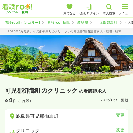
気になる
登録/ログイン
求人検索
メニュー
看護roo![カンゴルー]
看護roo! 転職
岐阜県
可児郡御嵩町
可児
【2026年6月最新】可児郡御嵩町のクリニックの看護師/准看護師求人・転職・給料
可児郡御嵩町のクリニック
の看護師求人
4
2026/06/11
更新
全
件（1施設）
変更
岐阜県可児郡御嵩町
変更
クリニック