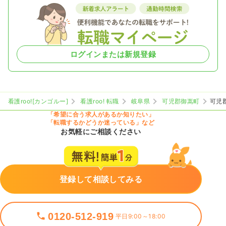
ログインまたは新規登録
看護roo![カンゴルー]
看護roo! 転職
岐阜県
可児郡御嵩町
可児
「希望に合う求人があるか知りたい」
「転職するかどうか迷っている」など
お気軽にご相談ください
登録して相談してみる
0120-512-919
平日9:00～18:00