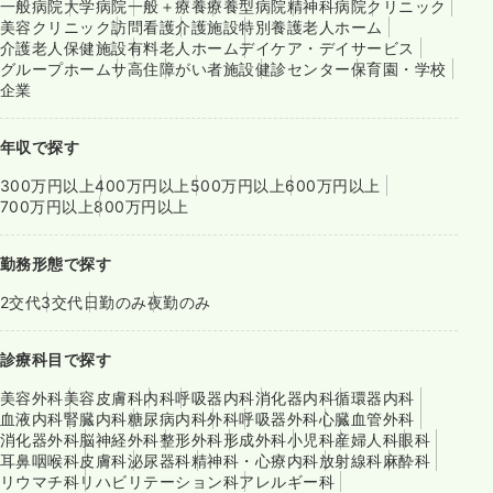
一般病院
大学病院
一般＋療養
療養型病院
精神科病院
クリニック
美容クリニック
訪問看護
介護施設
特別養護老人ホーム
介護老人保健施設
有料老人ホーム
デイケア・デイサービス
グループホーム
サ高住
障がい者施設
健診センター
保育園・学校
企業
年収で探す
300万円以上
400万円以上
500万円以上
600万円以上
700万円以上
800万円以上
勤務形態で探す
2交代
3交代
日勤のみ
夜勤のみ
診療科目で探す
美容外科
美容皮膚科
内科
呼吸器内科
消化器内科
循環器内科
血液内科
腎臓内科
糖尿病内科
外科
呼吸器外科
心臓血管外科
消化器外科
脳神経外科
整形外科
形成外科
小児科
産婦人科
眼科
耳鼻咽喉科
皮膚科
泌尿器科
精神科・心療内科
放射線科
麻酔科
リウマチ科
リハビリテーション科
アレルギー科