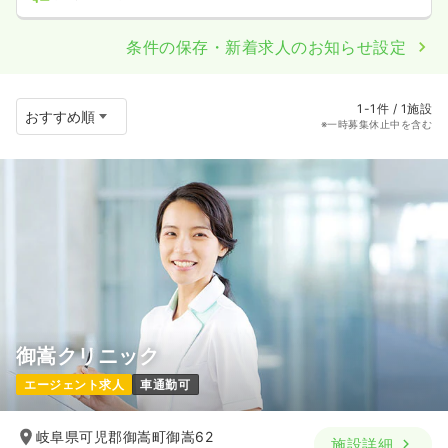
条件の保存・新着求人のお知らせ設定
1-1件 / 1施設
※一時募集休止中を含む
御嵩クリニック
エージェント求人
車通勤可
岐阜県可児郡御嵩町御嵩62
施設詳細