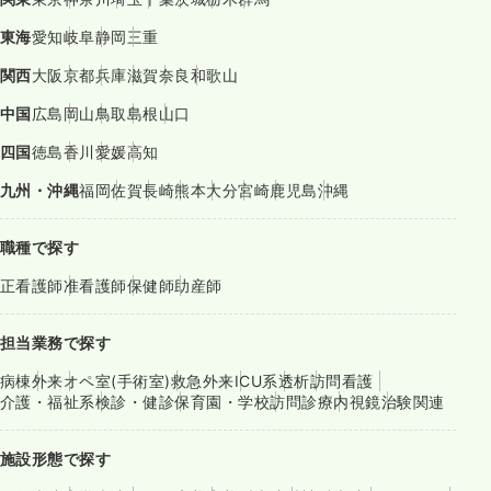
東海
愛知
岐阜
静岡
三重
関西
大阪
京都
兵庫
滋賀
奈良
和歌山
中国
広島
岡山
鳥取
島根
山口
四国
徳島
香川
愛媛
高知
九州・沖縄
福岡
佐賀
長崎
熊本
大分
宮崎
鹿児島
沖縄
職種で探す
正看護師
准看護師
保健師
助産師
担当業務で探す
病棟
外来
オペ室(手術室)
救急外来
ICU系
透析
訪問看護
介護・福祉系
検診・健診
保育園・学校
訪問診療
内視鏡
治験関連
施設形態で探す