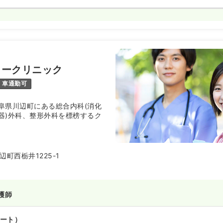
リークリニック
車通勤可
阜県川辺町にある総合内科(消化
器)外科、整形外科を標榜するク
ターとして、幅広い年齢層の方を
つけ医です。
町西栃井1225-1
護師
ート）