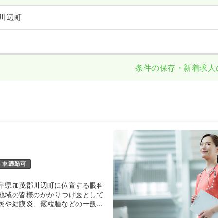
川辺町
条件の保存・新着求人
車通勤可
阜県加茂郡川辺町に位置する眼科
地域の皆様のかかりつけ医として
炎や結膜炎、霰粒腫などの一般眼
障手術、眼鏡、コンタクトレンズ