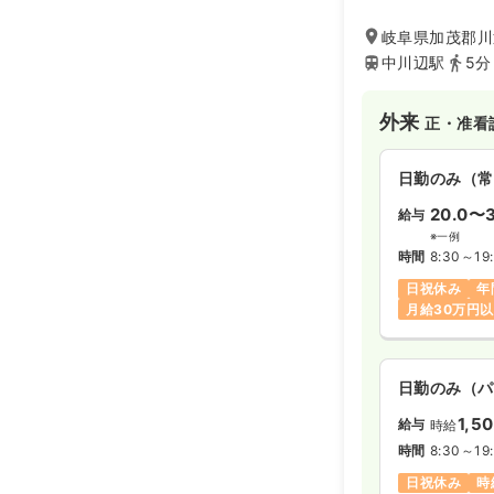
処方も行っていま
ニックを目指し、
岐阜県加茂郡川辺
く聞いた上で、具
中川辺駅
5分
います。
外来
正・准看
日勤のみ（常
20.0〜3
給与
※一例
時間
8:30～19
日祝休み
年
月給30万円
日勤のみ（パ
1,5
給与
時給
時間
8:30～19
日祝休み
時