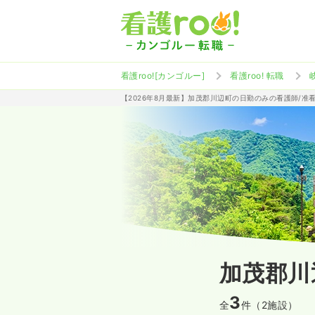
看護roo![カンゴルー]
看護roo! 転職
【2026年8月最新】加茂郡川辺町の日勤のみの看護師/准
加茂郡川
3
全
件（2施設）