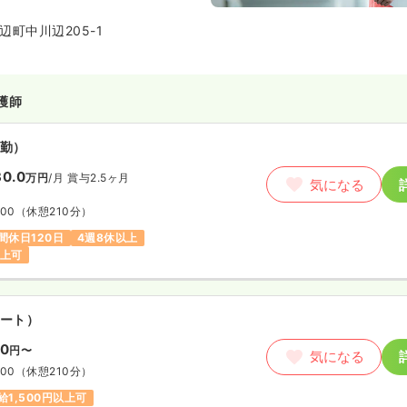
す。地域の皆様に親しまれるクリ
患者様の立場に立ち、症状を詳し
町中川辺205-1
体的で丁寧な説明を心がけ続けて
護師
勤）
0.0
万円
/月
賞与2.5ヶ月
気になる
:00
（休憩210分）
間休日120日
4週8休以上
以上可
ート）
00
円〜
気になる
:00
（休憩210分）
給1,500円以上可