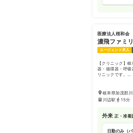
医療法人桜和会
濃飛ファミ
エージェント求人
【クリニック】岐
器・循環器・呼吸
リニックです。
地域の健康サポー
支える街のかかり
岐阜県加茂郡川辺
川辺駅
15分
外来
正・准看
日勤のみ（パ