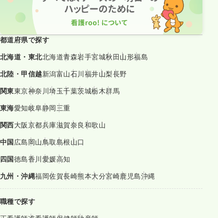
都道府県で探す
北海道・東北
北海道
青森
岩手
宮城
秋田
山形
福島
北陸・甲信越
新潟
富山
石川
福井
山梨
長野
関東
東京
神奈川
埼玉
千葉
茨城
栃木
群馬
東海
愛知
岐阜
静岡
三重
関西
大阪
京都
兵庫
滋賀
奈良
和歌山
中国
広島
岡山
鳥取
島根
山口
四国
徳島
香川
愛媛
高知
九州・沖縄
福岡
佐賀
長崎
熊本
大分
宮崎
鹿児島
沖縄
職種で探す