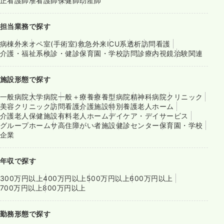
正看護師
准看護師
保健師
助産師
担当業務で探す
病棟
外来
オペ室(手術室)
救急外来
ICU系
透析
訪問看護
介護・福祉系
検診・健診
保育園・学校
訪問診療
内視鏡
治験関連
施設形態で探す
一般病院
大学病院
一般＋療養
療養型病院
精神科病院
クリニック
美容クリニック
訪問看護
介護施設
特別養護老人ホーム
介護老人保健施設
有料老人ホーム
デイケア・デイサービス
グループホーム
サ高住
障がい者施設
健診センター
保育園・学校
企業
年収で探す
300万円以上
400万円以上
500万円以上
600万円以上
700万円以上
800万円以上
勤務形態で探す