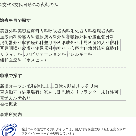
2交代
3交代
日勤のみ
夜勤のみ
診療科目で探す
美容外科
美容皮膚科
内科
呼吸器内科
消化器内科
循環器内科
血液内科
腎臓内科
糖尿病内科
外科
呼吸器外科
心臓血管外科
消化器外科
脳神経外科
整形外科
形成外科
小児科
産婦人科
眼科
耳鼻咽喉科
皮膚科
泌尿器科
精神科・心療内科
放射線科
麻酔科
リウマチ科
リハビリテーション科
アレルギー科
緩和医療科（ホスピス）
特徴で探す
新規オープン
4週8休以上
土日休み
駅徒歩５分以内
車通勤可（駐車場有）
寮あり
託児所あり
ブランク・未経験可
電子カルテあり
会社概要
事業所案内
看護roo!を運営する(株)クイックは、個人情報保護に取り組む企業を示す
プライバシーマークを取得しています。