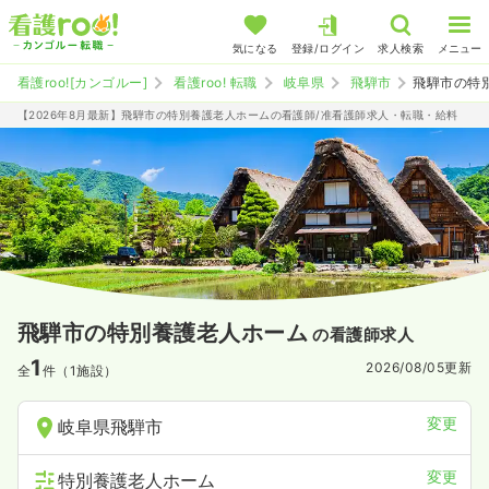
気になる
登録/ログイン
求人検索
メニュー
看護roo![カンゴルー]
看護roo! 転職
岐阜県
飛騨市
飛騨市の特
【2026年8月最新】飛騨市の特別養護老人ホームの看護師/准看護師求人・転職・給料
飛騨市の特別養護老人ホーム
の看護師求人
1
2026/08/05
更新
全
件（1施設）
変更
岐阜県飛騨市
変更
特別養護老人ホーム