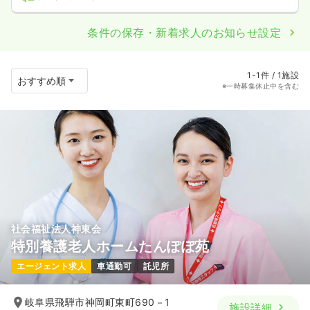
条件の保存・新着求人のお知らせ設定
1-1件 / 1施設
※一時募集休止中を含む
社会福祉法人神東会
特別養護老人ホームたんぽぽ苑
エージェント求人
車通勤可
託児所
岐阜県飛騨市神岡町東町690－1
施設詳細