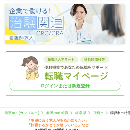
ログインまたは新規登録
看護roo![カンゴルー]
看護roo! 転職
岐阜県
飛騨市
飛騨市の特
「希望に合う求人があるか知りたい」
「転職するかどうか迷っている」など