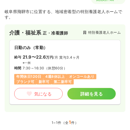
岐阜県飛騨市に位置する、地域密着型の特別養護老人ホームで
す。
介護・福祉系
特別養護老人ホーム
正・准看護師
日勤のみ（常勤）
21.9〜22.6
給与
万円
/月
賞与3.4ヶ月
※一例
時間
7:30～16:30
（休憩60分）
年間休日120日
4週8休以上
オンコールあり
ブランク可
新卒可
第二新卒可
気になる
詳細を見る
1
1~1件（全
件）