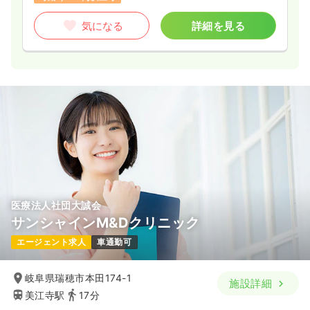
気になる
詳細を見る
医療法人社団大誠会
サンシャインM&Dクリニック
エージェント求人
車通勤可
岐阜県瑞穂市本田174-1
施設詳細
美江寺駅
17分