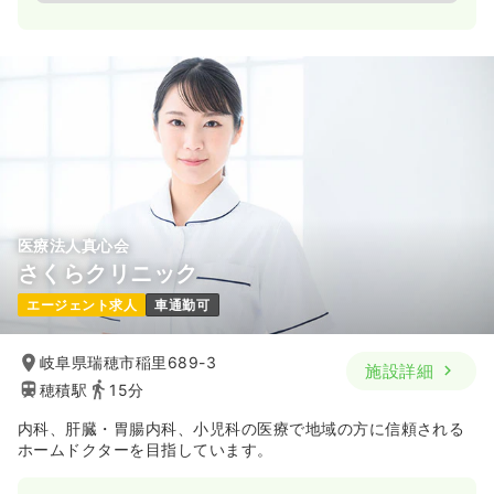
医療法人真心会
さくらクリニック
エージェント求人
車通勤可
岐阜県瑞穂市稲里689-3
施設詳細
穂積駅
15分
内科、肝臓・胃腸内科、小児科の医療で地域の方に信頼される
ホームドクターを目指しています。