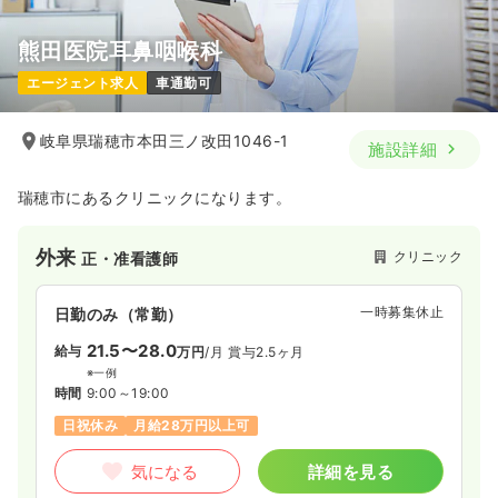
熊田医院耳鼻咽喉科
エージェント求人
車通勤可
岐阜県瑞穂市本田三ノ改田1046-1
施設詳細
瑞穂市にあるクリニックになります。
外来
クリニック
正・准看護師
一時募集休止
日勤のみ（常勤）
21.5〜28.0
給与
万円
/月
賞与2.5ヶ月
※一例
時間
9:00～19:00
日祝休み
月給28万円以上可
気になる
詳細を見る