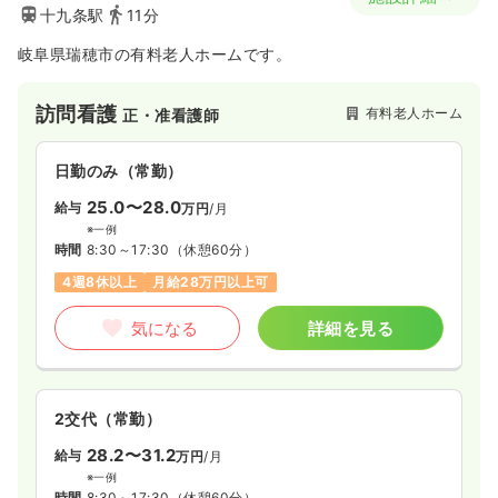
十九条駅
11分
岐阜県瑞穂市の有料老人ホームです。
訪問看護
有料老人ホーム
正・准看護師
日勤のみ（常勤）
25.0〜28.0
給与
万円
/月
※一例
時間
8:30～17:30
（休憩60分）
4週8休以上
月給28万円以上可
気になる
詳細を見る
2交代（常勤）
28.2〜31.2
給与
万円
/月
※一例
時間
8:30～17:30
（休憩60分）