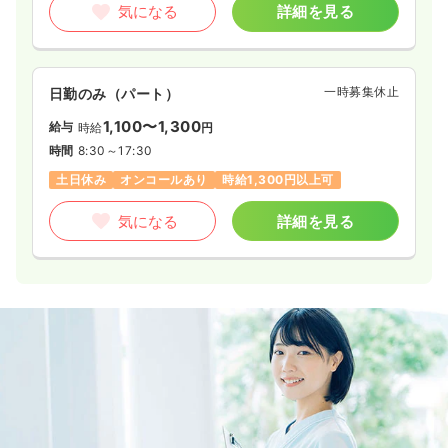
気になる
詳細を見る
一時募集休止
日勤のみ（パート）
1,100〜1,300
給与
時給
円
時間
8:30～17:30
土日休み
オンコールあり
時給1,300円以上可
気になる
詳細を見る