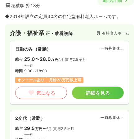
施設詳細
穂積駅
18分
◆2014年設立の定員30名の住宅型有料老人ホームです。
介護・福祉系
有料老人ホーム
正・准看護師
一時募集休止
日勤のみ（常勤）
25.0〜28.0
給与
万円
/月
賞与2.5ヶ月
※一例
時間
9:00～18:00
オンコールあり
月給28万円以上可
気になる
詳細を見る
一時募集休止
2交代（常勤）
29.5
給与
万円〜
/月
賞与2.5ヶ月
※一例