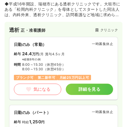
◆平成16年開設、瑞穂市にある透析クリニックです。大垣市に
ある「松岡内科クリニック」を母体としてスタートした同法人
は、内科外来、透析クリニック、訪問看護など地域に求められ
る医療を展開しています。
透析
クリニック
正・准看護師
一時募集休止
日勤のみ（常勤）
24.4
給与
万円
/月
賞与4.5ヶ月
※経験8年の例
時間
8:00～15:30
（休憩45分）
8:00～15:30
（休憩45分）
ブランク可
第二新卒可
月給25万円以上可
気になる
詳細を見る
一時募集休止
日勤のみ（パート）
1,250
給与
時給
円