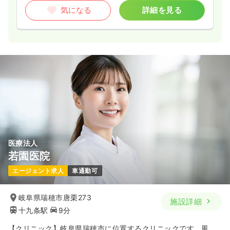
気になる
詳細を見る
医療法人
若園医院
エージェント求人
車通勤可
岐阜県瑞穂市唐栗273
施設詳細
十九条駅
9分
【クリニック】岐阜県瑞穂市に位置するクリニックです。風