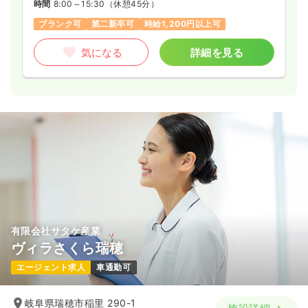
時間
8:00～15:30
（休憩45分）
ブランク可
第二新卒可
時給1,200円以上可
気になる
詳細を見る
有限会社サタケ産業
ヴィラさくら瑞穂
エージェント求人
車通勤可
岐阜県瑞穂市稲里 290-1