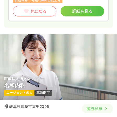
日祝休み
時給1,600円以上可
気になる
詳細を見る
医療法人清光会
名和内科
エージェント求人
車通勤可
岐阜県瑞穂市重里2005
施設詳細