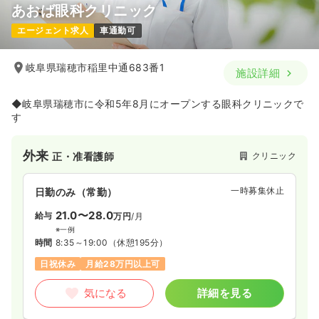
あおば眼科クリニック
エージェント求人
車通勤可
岐阜県瑞穂市稲里中通683番1
施設詳細
◆岐阜県瑞穂市に令和5年8月にオープンする眼科クリニックで
す
外来
クリニック
正・准看護師
一時募集休止
日勤のみ（常勤）
21.0〜28.0
給与
万円
/月
※一例
時間
8:35～19:00
（休憩195分）
日祝休み
月給28万円以上可
気になる
詳細を見る