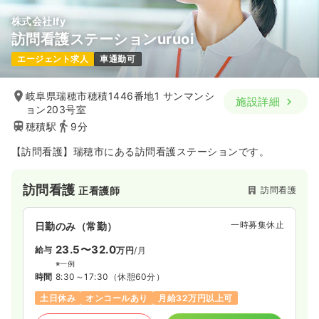
株式会社Ify
訪問看護ステーションuruoi
エージェント求人
車通勤可
岐阜県瑞穂市穂積1446番地1 サンマンシ
施設詳細
ョン203号室
穂積駅
9分
【訪問看護】瑞穂市にある訪問看護ステーションです。
訪問看護
訪問看護
正看護師
一時募集休止
日勤のみ（常勤）
23.5〜32.0
給与
万円
/月
※一例
時間
8:30～17:30
（休憩60分）
土日休み
オンコールあり
月給32万円以上可