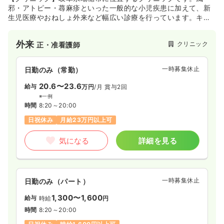
邪・アトピー・蕁麻疹といった一般的な小児疾患に加えて、新
生児医療やおねしょ外来など幅広い診療を行っています。キッ
ズスペースにはおもちゃ、待合ギャラリーには漫画本、処置室
にはテレビが備えられており、小さな患者様を飽きさせない工
外来
クリニック
正・准看護師
夫が院内の至るところに施されています。
一時募集休止
日勤のみ（常勤）
20.6〜23.6
給与
万円
/月
賞与2回
※一例
時間
8:20～20:00
日祝休み
月給23万円以上可
気になる
詳細を見る
一時募集休止
日勤のみ（パート）
1,300〜1,600
給与
時給
円
時間
8:20～20:00