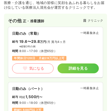
医療・介護を通じ、地域の皆様に笑顔をあふれる暮らしをお届
け位している医療法人清光会が運営するクリニックです。
その他
クリニック
正・准看護師
一時募集休止
日勤のみ（常勤）
19.6〜29.8
給与
万円
/月
賞与4ヶ月
※経験3年の例
時間
8:00～17:00
（休憩65分）
年間休日120日
月給29万円以上可
気になる
詳細を見る
一時募集休止
日勤のみ（パート）
1,500
給与
時給
円〜
時間
9:00～18:00
（休憩65分）
時給1,500円以上可