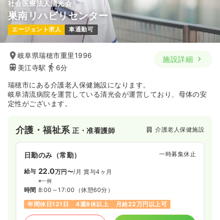
社会医療法人清光会
巣南リハビリセンター
エージェント求人
車通勤可
岐阜県瑞穂市重里1996
施設詳細
美江寺駅
6分
瑞穂市にある介護老人保健施設になります。
岐阜清流病院を運営している清光会が運営しており、母体の安
定性がございます。
介護・福祉系
介護老人保健施設
正・准看護師
一時募集休止
日勤のみ（常勤）
22.0
給与
万円〜
/月
賞与4ヶ月
※一例
時間
8:00～17:00
（休憩60分）
年間休日121日
4週8休以上
月給22万円以上可