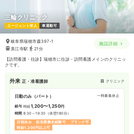
三輪クリニック
エージェント求人
車通勤可
岐阜県瑞穂市森397-1
施設詳細
美江寺駅
21分
【訪問看護・往診】瑞穂市に往診・訪問看護メインのクリニッ
クです。
外来
クリニック
正・准看護師
一時募集休止
日勤のみ（パート）
1,200〜1,250
給与
時給
円
時間
8:30～19:30
（休憩180分）
日祝休み
担当業務未経験可
ブランク可
時給1,200円以上可