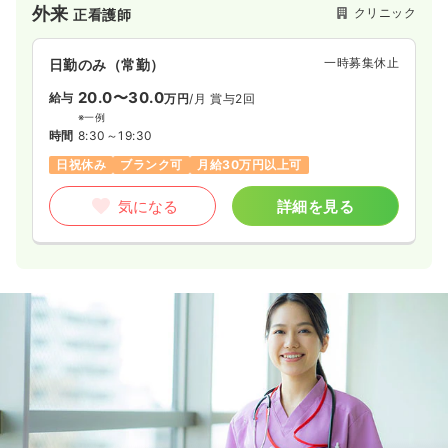
外来
クリニック
正看護師
一時募集休止
日勤のみ（常勤）
20.0〜30.0
給与
万円
/月
賞与2回
※一例
時間
8:30～19:30
日祝休み
ブランク可
月給30万円以上可
気になる
詳細を見る