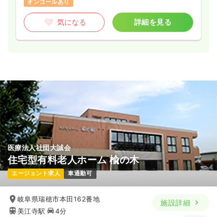
オンコールあり
気になる
詳細を見る
医療法人社団大誠会
住宅型有料老人ホーム 楡の木
エージェント求人
車通勤可
岐阜県瑞穂市本田162番地
施設詳細
美江寺駅
4分