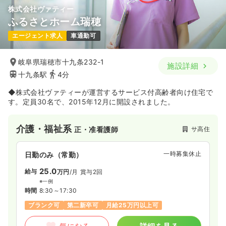
株式会社ヴァティー
ふるさとホーム瑞穂
エージェント求人
車通勤可
岐阜県瑞穂市十九条232-1
施設詳細
十九条駅
4分
◆株式会社ヴァティーが運営するサービス付高齢者向け住宅で
す。定員30名で、2015年12月に開設されました。
介護・福祉系
サ高住
正・准看護師
一時募集休止
日勤のみ（常勤）
25.0
給与
万円
/月
賞与2回
※一例
時間
8:30～17:30
ブランク可
第二新卒可
月給25万円以上可