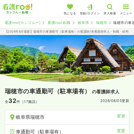
気になる
登録/ログイン
求人検索
メニュー
看護roo![カンゴルー]
看護roo! 転職
岐阜県
瑞穂市
瑞穂市の車
【2026年8月最新】瑞穂市の車通勤可（駐車場有）の看護師/准看護師求人・転職・給料
瑞穂市の車通勤可（駐車場有）
の看護師求人
32
2026/08/05
更新
全
件（17施設）
変更
岐阜県瑞穂市
変更
車通勤可（駐車場有）