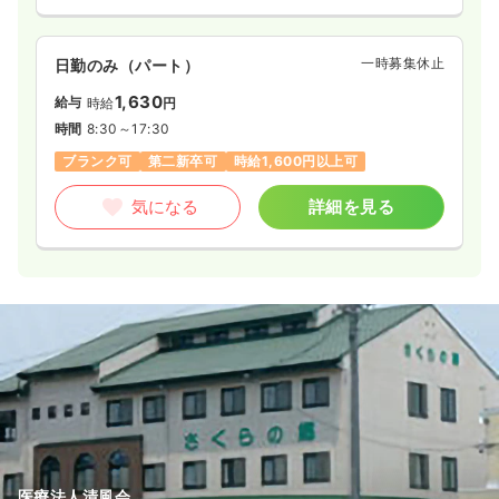
一時募集休止
日勤のみ（パート）
1,630
給与
時給
円
時間
8:30～17:30
ブランク可
第二新卒可
時給1,600円以上可
気になる
詳細を見る
医療法人清風会