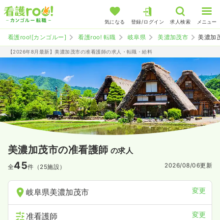
気になる
登録/ログイン
求人検索
メニュー
看護roo![カンゴルー]
看護roo! 転職
岐阜県
美濃加茂市
美濃加
【2026年8月最新】美濃加茂市の准看護師の求人・転職・給料
美濃加茂市の准看護師
の求人
45
2026/08/06
更新
全
件（25施設）
変更
岐阜県美濃加茂市
変更
准看護師