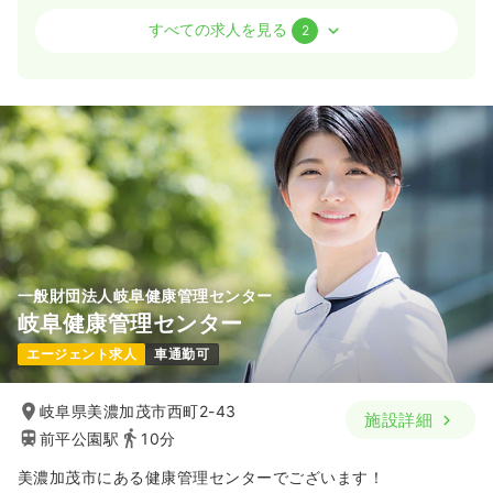
透析
一般＋療養
准看護師
すべての求人を見る
2
一時募集休止
日勤のみ（常勤）
23.8
給与
万円
/月
賞与2回
※経験19年の例
時間
8:30～17:30
ブランク可
第二新卒可
月給24万円以上可
気になる
詳細を見る
一般財団法人岐阜健康管理センター
岐阜健康管理センター
一時募集休止
日勤のみ（パート）
エージェント求人
車通勤可
1,100〜1,500
給与
時給
円
時間
8:30～17:30
岐阜県美濃加茂市西町2-43
施設詳細
ブランク可
第二新卒可
時給1,500円以上可
前平公園駅
10分
気になる
詳細を見る
美濃加茂市にある健康管理センターでございます！