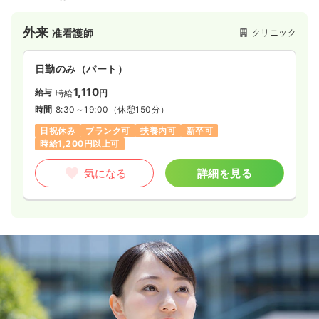
外来
クリニック
准看護師
日勤のみ（パート）
1,110
給与
時給
円
時間
8:30～19:00
（休憩150分）
日祝休み
ブランク可
扶養内可
新卒可
時給1,200円以上可
気になる
詳細を見る