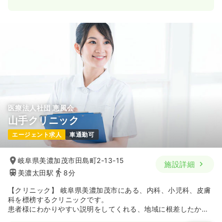
医療法人社団 恵風会
山手クリニック
エージェント求人
車通勤可
岐阜県美濃加茂市田島町2-13-15
施設詳細
美濃太田駅
8分
【クリニック】 岐阜県美濃加茂市にある、内科、小児科、皮膚
科を標榜するクリニックです。
患者様にわかりやすい説明をしてくれる、地域に根差したかか
りつけ医です。