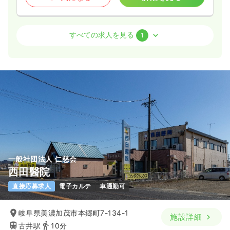
外来
健診センター
准看護師
すべての求人を見る
1
一時募集休止
日勤のみ（常勤）
20.6
給与
万円
/月
賞与2.5ヶ月
※一例
時間
8:00～19:00
（休憩60分）
日祝休み
月給21万円以上可
気になる
詳細を見る
一般社団法人 仁慈会
西田醫院
直接応募求人
電子カルテ
車通勤可
岐阜県美濃加茂市本郷町7-134-1
施設詳細
古井駅
10分