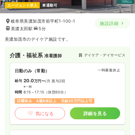
エージェント求人
車通勤可
岐阜県美濃加茂市前平町1-100-1
施設詳細
美濃太田駅
5分
美濃加茂市のデイケア施設です。
介護・福祉系
デイケア・デイサービス
准看護師
一時募集休止
日勤のみ（常勤）
20.0
給与
万円〜
/月
賞与2回
※一例
時間
8:15～17:15
（休憩60分）
日曜休み
4週8休以上
月給20万円以上可
気になる
詳細を見る