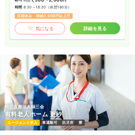
時給
円
時間
8:30～18:30
（休憩180分）
日祝休み
時給2,000円以上可
気になる
詳細を見る
特定医療法人録三会
有料老人ホーム 更紗
エージェント求人
車通勤可
託児所
寮