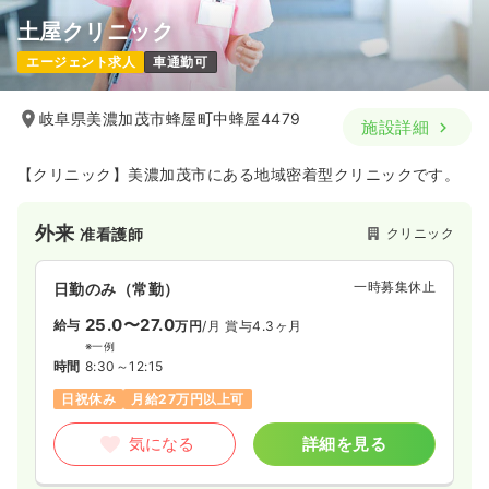
土屋クリニック
エージェント求人
車通勤可
岐阜県美濃加茂市蜂屋町中蜂屋4479
施設詳細
【クリニック】美濃加茂市にある地域密着型クリニックです。
外来
クリニック
准看護師
一時募集休止
日勤のみ（常勤）
25.0〜27.0
給与
万円
/月
賞与4.3ヶ月
※一例
時間
8:30～12:15
日祝休み
月給27万円以上可
気になる
詳細を見る