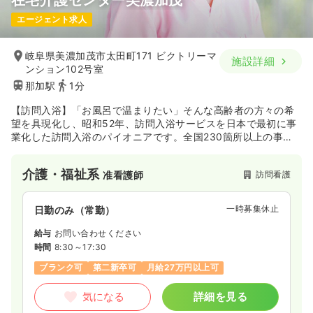
エージェント求人
岐阜県美濃加茂市太田町171 ビクトリーマ
施設詳細
ンション102号室
那加駅
1分
【訪問入浴】「お風呂で温まりたい」そんな高齢者の方々の希
望を具現化し、昭和52年、訪問入浴サービスを日本で最初に事
業化した訪問入浴のパイオニアです。全国230箇所以上の事業
所で、3000人以上のスタッフが活躍しています。訪問介護、訪
問理髪、移送サービス、施設サービスなど、高齢者のニーズに
介護・福祉系
訪問看護
准看護師
もとづいた新しいサービス分野を創造するとともにサービスの
質の向上に努めています。
一時募集休止
日勤のみ（常勤）
給与
お問い合わせください
時間
8:30～17:30
ブランク可
第二新卒可
月給27万円以上可
気になる
詳細を見る