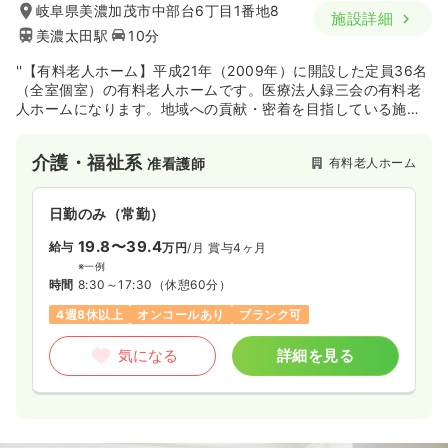
岐阜県美濃加茂市中部台6丁目1番地8
施設詳細
美濃太田駅
10分
''【有料老人ホーム】平成21年（2009年）に開設した定員36名
（全室個室）の有料老人ホームです。医療法人録三会の有料老
人ホームになります。地域への貢献・密着を目指している施設
です。
介護・福祉系
有料老人ホーム
准看護師
日勤のみ（常勤）
19.8〜39.4
給与
万円
/月
賞与4ヶ月
※一例
時間
8:30～17:30
（休憩60分）
4週8休以上
オンコールあり
ブランク可
気になる
詳細を見る