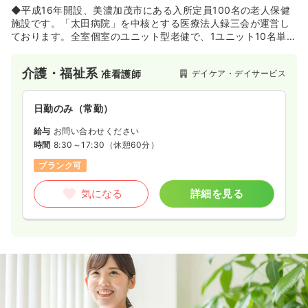
◆平成16年開設、美濃加茂市にある入所定員100名の老人保健
施設です。「太田病院」を中核とする医療法人録三会が運営し
ております。全室個室のユニット型老健で、1ユニット10名単位
となっております。1階にはデイケアも併設されています。
介護・福祉系
デイケア・デイサービス
准看護師
日勤のみ（常勤）
給与
お問い合わせください
時間
8:30～17:30
（休憩60分）
ブランク可
気になる
詳細を見る