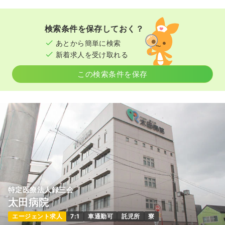
検索条件を保存しておく？
あとから簡単に検索
新着求人を受け取れる
この検索条件を保存
特定医療法人録三会
太田病院
エージェント求人
7:1
車通勤可
託児所
寮