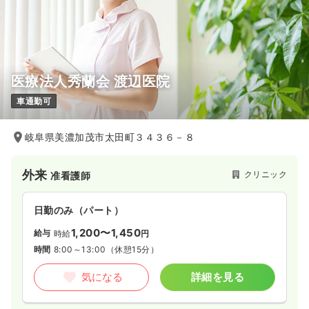
医療法人秀蘭会 渡辺医院
車通勤可
岐阜県美濃加茂市太田町３４３６－８
外来
クリニック
准看護師
日勤のみ（パート）
1,200〜1,450
給与
時給
円
時間
8:00～13:00
（休憩15分）
気になる
詳細を見る