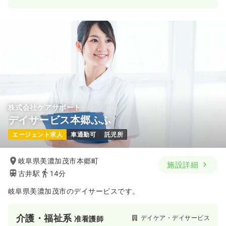
株式会社ケアサポート
デイサービス本郷ふふ
エージェント求人
車通勤可
託児所
岐阜県美濃加茂市本郷町
施設詳細
古井駅
14分
岐阜県美濃加茂市のデイサービスです。
介護・福祉系
デイケア・デイサービス
准看護師