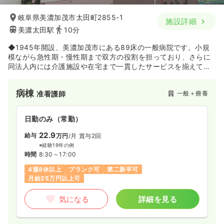
岐阜県美濃加茂市太田町2855-1
施設詳細
美濃太田駅
10分
◆1945年開設、美濃加茂市にある89床の一般病院です。小規
模ながら急性期・慢性期まで双方の役割を担っており、さらに
同法人内には介護施設や在宅まで一貫したサービスを揃えてい
ます。急性期病院の後方支援の役割も持ちながら、地域に求め
られる医療・介護サービスを展開している法人です。
病棟
一般＋療養
准看護師
日勤のみ（常勤）
22.9
給与
万円
/月
賞与2回
※経験19年の例
時間
8:30～17:00
4週8休以上
ブランク可
第二新卒可
月給25万円以上可
気になる
詳細を見る