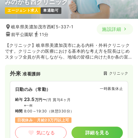
みのかも西クリニック
エージェント求人
車通勤可
岐阜県美濃加茂市西町5-337-1
施設詳細
前平公園駅
11分
【クリニック】岐阜県美濃加茂市にある内科・外科クリニック
です。クリニックの医療における基本的な考え方を院長はじめ
スタッフ全員が共有しながら、地域の皆様に向けた8か条の宣言
を常に意識して地域に密着した医療サービスを提供していま
す。
外来
クリニック
准看護師
一時募集休止
日勤のみ（常勤）
23.5
給与
万円〜
/月
賞与4ヶ月
※一例
時間
8:00～19:30
（休憩330分）
日祝休み
月給23万円以上可
気になる
詳細を見る