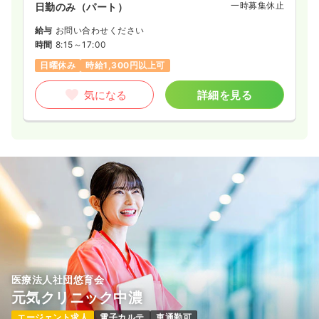
一時募集休止
日勤のみ（パート）
給与
お問い合わせください
時間
8:15～17:00
日曜休み
時給1,300円以上可
気になる
詳細を見る
医療法人社団悠育会
元気クリニック中濃
エージェント求人
電子カルテ
車通勤可