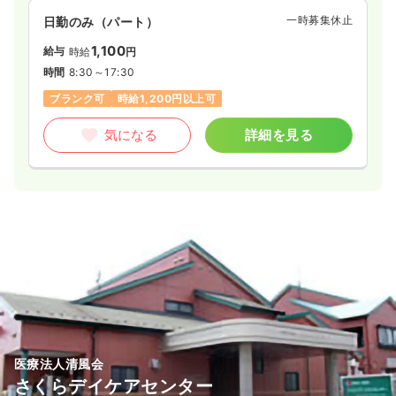
一時募集休止
日勤のみ（パート）
1,100
給与
時給
円
時間
8:30～17:30
ブランク可
時給1,200円以上可
気になる
詳細を見る
医療法人清風会
さくらデイケアセンター