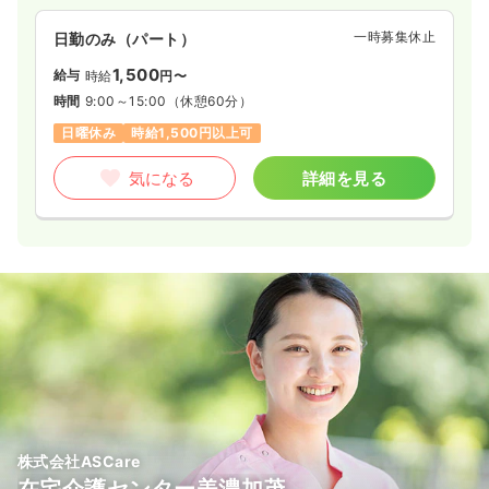
一時募集休止
日勤のみ（パート）
1,500
給与
時給
円〜
時間
9:00～15:00
（休憩60分）
日曜休み
時給1,500円以上可
気になる
詳細を見る
株式会社ASCare
在宅介護センター美濃加茂