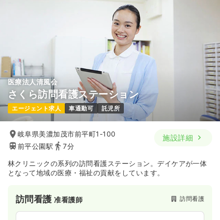
医療法人清風会
さくら訪問看護ステーション
エージェント求人
車通勤可
託児所
岐阜県美濃加茂市前平町1-100
施設詳細
前平公園駅
7分
林クリニックの系列の訪問看護ステーション。デイケアが一体
となって地域の医療・福祉の貢献をしています。
訪問看護
訪問看護
准看護師