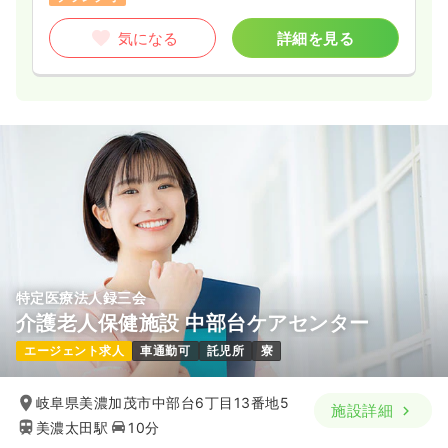
気になる
詳細を見る
特定医療法人録三会
介護老人保健施設 中部台ケアセンター
エージェント求人
車通勤可
託児所
寮
岐阜県美濃加茂市中部台6丁目13番地5
施設詳細
美濃太田駅
10分