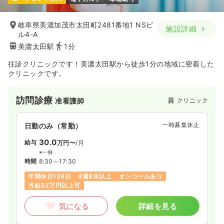
岐阜県美濃加茂市太田町2481番地1 NSビ
施設詳細
ル4-A
美濃太田駅
1分
往診クリニックです！美濃太田駅から徒歩1分の地域に密着した
クリニックです。
訪問診療
クリニック
准看護師
一時募集休止
日勤のみ（常勤）
30.0
給与
万円〜
/月
※一例
時間
8:30～17:30
年間休日126日
4週8休以上
オンコールあり
月給32万円以上可
気になる
詳細を見る