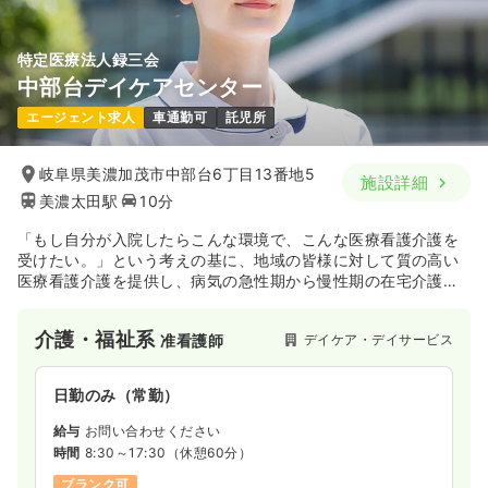
特定医療法人録三会
中部台デイケアセンター
エージェント求人
車通勤可
託児所
岐阜県美濃加茂市中部台6丁目13番地5
施設詳細
美濃太田駅
10分
「もし自分が入院したらこんな環境で、こんな医療看護介護を
受けたい。」という考えの基に、地域の皆様に対して質の高い
医療看護介護を提供し、病気の急性期から慢性期の在宅介護ま
で、一貫して安心できる医療介護を受けていただけるように、
地域への貢献・密着を目指している施設です。
介護・福祉系
デイケア・デイサービス
准看護師
日勤のみ（常勤）
給与
お問い合わせください
時間
8:30～17:30
（休憩60分）
ブランク可