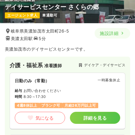
デイサービスセンター さくらの郷
エージェント求人
車通勤可
岐阜県美濃加茂市太田町26-5
施設詳細
美濃太田駅
5分
美濃加茂市のデイサービスセンターです。
介護・福祉系
デイケア・デイサービス
准看護師
一時募集休止
日勤のみ（常勤）
給与
お問い合わせください
時間
8:30～17:30
4週8休以上
ブランク可
月給26万円以上可
気になる
詳細を見る