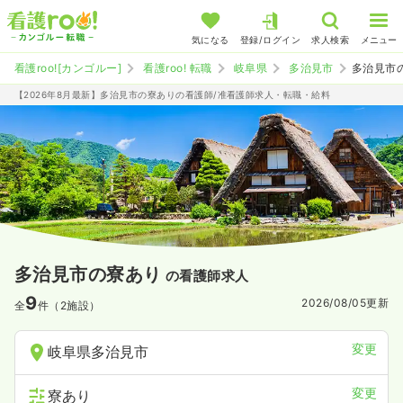
気になる
登録/ログイン
求人検索
メニュー
看護roo![カンゴルー]
看護roo! 転職
岐阜県
多治見市
多治見市
【2026年8月最新】多治見市の寮ありの看護師/准看護師求人・転職・給料
多治見市の寮あり
の看護師求人
9
2026/08/05
更新
全
件（2施設）
変更
岐阜県多治見市
変更
寮あり