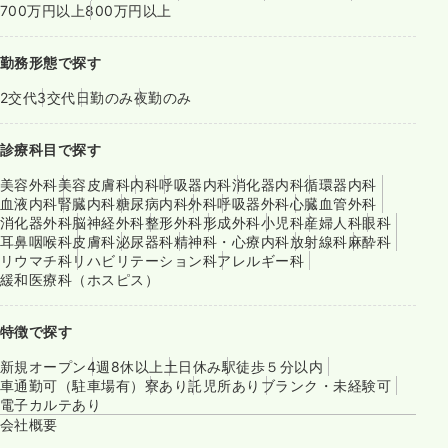
700万円以上
800万円以上
勤務形態で探す
2交代
3交代
日勤のみ
夜勤のみ
診療科目で探す
美容外科
美容皮膚科
内科
呼吸器内科
消化器内科
循環器内科
血液内科
腎臓内科
糖尿病内科
外科
呼吸器外科
心臓血管外科
消化器外科
脳神経外科
整形外科
形成外科
小児科
産婦人科
眼科
耳鼻咽喉科
皮膚科
泌尿器科
精神科・心療内科
放射線科
麻酔科
リウマチ科
リハビリテーション科
アレルギー科
緩和医療科（ホスピス）
特徴で探す
新規オープン
4週8休以上
土日休み
駅徒歩５分以内
車通勤可（駐車場有）
寮あり
託児所あり
ブランク・未経験可
電子カルテあり
会社概要