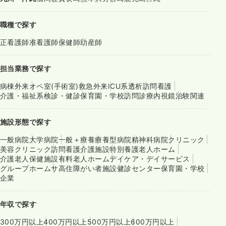
職種で探す
正看護師
准看護師
保健師
助産師
担当業務で探す
病棟
外来
オペ室(手術室)
救急外来
ICU系
透析
訪問看護
介護・福祉系
検診・健診
保育園・学校
訪問診療
内視鏡
治験関連
施設形態で探す
一般病院
大学病院
一般＋療養
療養型病院
精神科病院
クリニック
美容クリニック
訪問看護
介護施設
特別養護老人ホーム
介護老人保健施設
有料老人ホーム
デイケア・デイサービス
グループホーム
サ高住
障がい者施設
健診センター
保育園・学校
企業
年収で探す
300万円以上
400万円以上
500万円以上
600万円以上