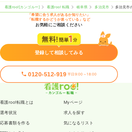
看護roo![カンゴルー]
看護roo! 転職
岐阜県
多治見市
多治見市
「希望に合う求人があるか知りたい」
「転職するかどうか迷っている」など
お気軽にご相談ください
登録して相談してみる
0120-512-919
平日9:00～18:00
看護roo!転職とは
Myページ
選考状況
求人を探す
応募書類を作る
気になるリスト