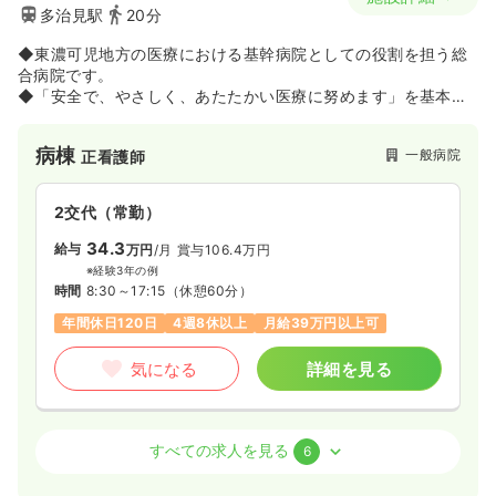
多治見駅
20分
◆東濃可児地方の医療における基幹病院としての役割を担う総
合病院です。
◆「安全で、やさしく、あたたかい医療に努めます」を基本理
念に、就業人口減少や高齢化等、様々な時代の変化にも強い病
院を目指しています。
病棟
一般病院
正看護師
2交代（常勤）
34.3
給与
万円
/月
賞与106.4万円
※経験3年の例
時間
8:30～17:15
（休憩60分）
年間休日120日
4週8休以上
月給39万円以上可
気になる
詳細を見る
病棟
一般病院
助産師
すべての求人を見る
6