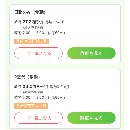
日勤のみ（常勤）
一時募集休止
日勤のみ（常勤）
27.2
給与
万円
/月
賞与3.5ヶ月
25.6
給与
万円〜
/月
賞与110.4万円〜
※経験15年の例
※一例
時間
7:00～16:00
（休憩60分）
時間
8:30～17:15
月給32万円以上可
年間休日120日
月給25万円以上可
気になる
詳細を見る
気になる
詳細を見る
2交代（常勤）
ICU系
一般病院
正看護師
28.0
給与
万円〜
/月
賞与3.5ヶ月
2交代（常勤）
※経験15年の例
時間
7:00～16:00
（休憩60分）
29.6
給与
万円
/月
賞与4.45ヶ月
月給37万円以上可
※経験3年の例
時間
8:30～17:15
（休憩45分）
気になる
詳細を見る
年間休日120日
4週8休以上
月給33万円以上可