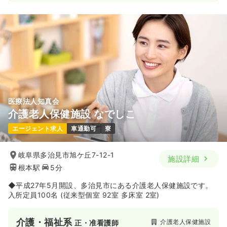
2交代（常勤）
37.1
給与
万円
/月
賞与117.2万円
※一例
時間
8:30～17:15
年間休日120日
4週8休以上
ブランク可
第二新卒可
月給37万円以上可
気になる
詳細を見る
医療法人知真会
介護老人保健施設 なでしこ
オペ室(手術室)
一般病院
正看護師
エージェント求人
車通勤可
寮
2交代（常勤）
岐阜県多治見市旭ケ丘7-12-1
施設詳細
37.6
給与
万円
/月
賞与119.2万円
根本駅
5分
※経験3年の例
時間
6:45～15:30
（休憩45分）
◆平成27年5月開設、多治見市にある介護老人保健施設です。
年間休日120日
月給37万円以上可
入所定員100名 (従来型個室 92室 多床室 2室)
気になる
詳細を見る
介護・福祉系
介護老人保健施設
正・准看護師