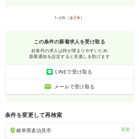
気になる
詳細を見る
2
1~2件（全
件）
一時募集休止
日勤のみ（常勤）
25.2
給与
万円〜
/月
賞与108.7万円〜
この条件の新着求人を受け取る
※一例
好条件の求人は枠が埋まりやすいため
時間
8:30～17:15
新着通知を設定すると見逃しを防げます
年間休日120日
4週8休以上
月給25万円以上可
LINEで受け取る
気になる
詳細を見る
メールで受け取る
その他
一般病院
正看護師
一時募集休止
日勤のみ（常勤）
条件を変更して再検索
25.2
給与
万円〜
/月
賞与108.7万円〜
※一例
変更
岐阜県多治見市
時間
8:30～17:15