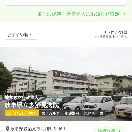
条件の保存・新着求人のお知らせ設定
1-2件 / 2施設
※一時募集休止中を含む
地方独立行政法人
岐阜県立多治見病院
エージェント求人
電子カルテ
車通勤可
託児所
寮
岐阜県多治見市前畑町5-161
施設詳細