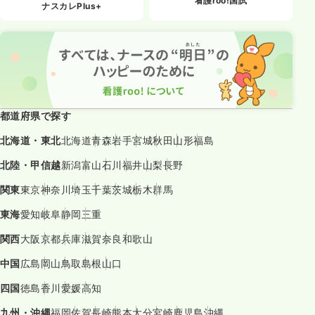
看護roo!国試
ナスカレPlus+
都道府県で探す
北海道・東北
北海道
青森
岩手
宮城
秋田
山形
福島
北陸・甲信越
新潟
富山
石川
福井
山梨
長野
関東
東京
神奈川
埼玉
千葉
茨城
栃木
群馬
東海
愛知
岐阜
静岡
三重
関西
大阪
京都
兵庫
滋賀
奈良
和歌山
中国
広島
岡山
鳥取
島根
山口
四国
徳島
香川
愛媛
高知
九州・沖縄
福岡
佐賀
長崎
熊本
大分
宮崎
鹿児島
沖縄