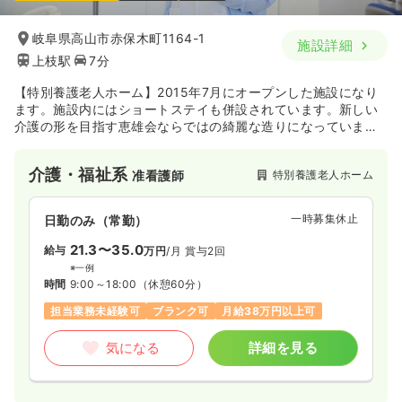
岐阜県高山市赤保木町1164-1
施設詳細
上枝駅
7分
【特別養護老人ホーム】2015年7月にオープンした施設になり
ます。施設内にはショートステイも併設されています。新しい
介護の形を目指す恵雄会ならではの綺麗な造りになっていま
す。
介護・福祉系
特別養護老人ホーム
准看護師
一時募集休止
日勤のみ（常勤）
21.3〜35.0
給与
万円
/月
賞与2回
※一例
時間
9:00～18:00
（休憩60分）
担当業務未経験可
ブランク可
月給38万円以上可
気になる
詳細を見る