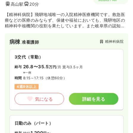
高山駅
20分
【精神科病院】飛騨地域唯一の入院精神医療機関です。救急医
療などの医療のみならず、保健や福祉においても、飛騨地区の
精神科中核機関の役割を果たしています。また岐阜県の認知症
疾患医療センターとして認知症治療にも力を入れています。
病棟
精神科病院
准看護師
3交代（常勤）
26.8〜35.5
給与
万円
/月
賞与3.5ヶ月
※一例
時間
8:15～17:15
（休憩60分）
4週8休以上
気になる
詳細を見る
日勤のみ（パート）
1,200
給与