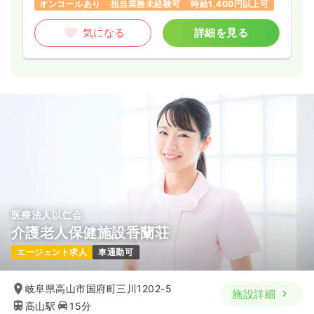
オンコールあり
担当業務未経験可
時給1,400円以上可
気になる
詳細を見る
医療法人以仁会
介護老人保健施設香蘭荘
エージェント求人
車通勤可
岐阜県高山市国府町三川1202-5
施設詳細
高山駅
15分