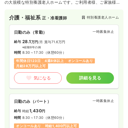
の大規模な特別養護老人ホームです。ご利用者様、ご家族様、
地域の方々に愛される豊かでやすらぎのある施設です。
介護・福祉系
特別養護老人ホーム
正・准看護師
一時募集休止
日勤のみ（常勤）
28.1
給与
万円
/月
賞与71.6万円
※経験8年の例
時間
8:30～17:30
（休憩60分）
年間休日123日
4週8休以上
オンコールあり
月給28万円以上可
気になる
詳細を見る
一時募集休止
日勤のみ（パート）
1,430
給与
時給
円
時間
8:30～17:30
（休憩60分）
オンコールあり
時給1,400円以上可