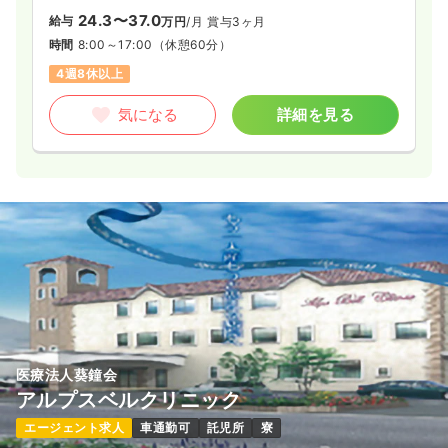
24.3〜37.0
給与
万円
/月
賞与3ヶ月
時間
8:00～17:00
（休憩60分）
4週8休以上
気になる
詳細を見る
医療法人葵鐘会
アルプスベルクリニック
エージェント求人
車通勤可
託児所
寮