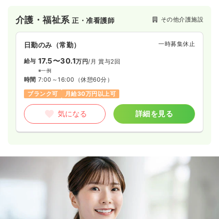
花もち作りや獅子舞見学など年間を通して様々な年間行事を行
うなど、レクリエーションも活発的に行われています。
介護・福祉系
その他介護施設
正・准看護師
一時募集休止
日勤のみ（常勤）
17.5〜30.1
給与
万円
/月
賞与2回
※一例
時間
7:00～16:00
（休憩60分）
ブランク可
月給30万円以上可
気になる
詳細を見る