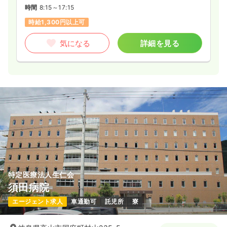
時間
8:15～17:15
時給1,300円以上可
気になる
詳細を見る
特定医療法人生仁会
須田病院
エージェント求人
車通勤可
託児所
寮