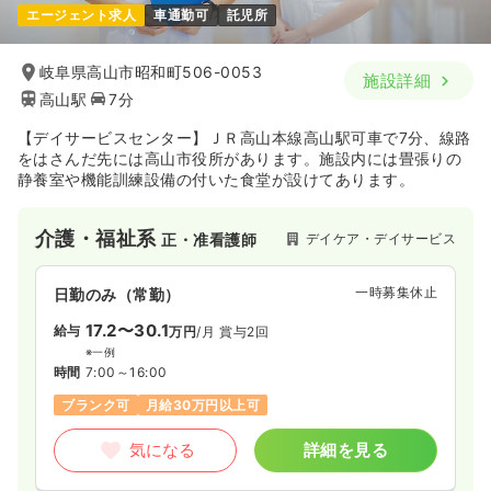
エージェント求人
車通勤可
託児所
岐阜県高山市昭和町506-0053
施設詳細
高山駅
7分
【デイサービスセンター】ＪＲ高山本線高山駅可車で7分、線路
をはさんだ先には高山市役所があります。施設内には畳張りの
静養室や機能訓練設備の付いた食堂が設けてあります。
介護・福祉系
デイケア・デイサービス
正・准看護師
一時募集休止
日勤のみ（常勤）
17.2〜30.1
給与
万円
/月
賞与2回
※一例
時間
7:00～16:00
ブランク可
月給30万円以上可
気になる
詳細を見る