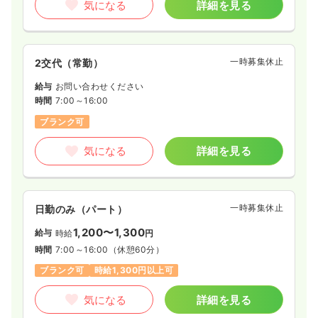
気になる
詳細を見る
一時募集休止
日勤のみ（パート）
1,300〜1,500
給与
一時募集休止
時給
円
2交代（常勤）
時間
8:30～17:30
給与
お問い合わせください
日祝休み
時給1,500円以上可
時間
7:00～16:00
ブランク可
気になる
詳細を見る
気になる
詳細を見る
一時募集休止
日勤のみ（パート）
1,200〜1,300
給与
時給
円
時間
7:00～16:00
（休憩60分）
ブランク可
時給1,300円以上可
気になる
詳細を見る