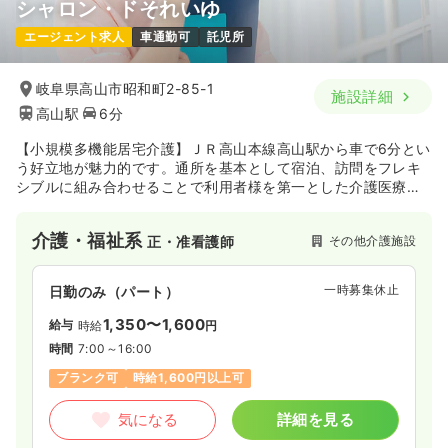
シャロン・ドそれいゆ
エージェント求人
車通勤可
託児所
岐阜県高山市昭和町2-85-1
施設詳細
高山駅
6分
【小規模多機能居宅介護】ＪＲ高山本線高山駅から車で6分とい
う好立地が魅力的です。通所を基本として宿泊、訪問をフレキ
シブルに組み合わせることで利用者様を第一とした介護医療を
提供しています。
介護・福祉系
その他介護施設
正・准看護師
一時募集休止
日勤のみ（パート）
1,350〜1,600
給与
時給
円
時間
7:00～16:00
ブランク可
時給1,600円以上可
気になる
詳細を見る