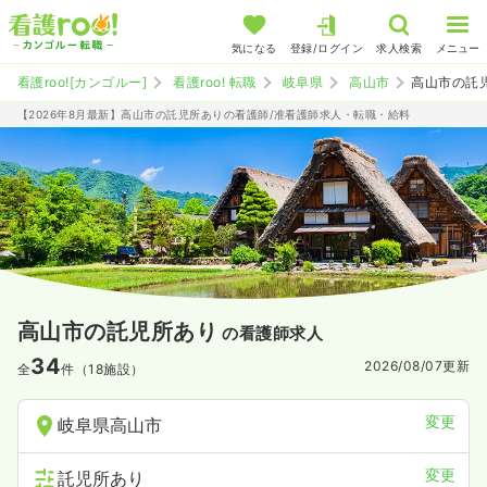
気になる
登録/ログイン
求人検索
メニュー
看護roo![カンゴルー]
看護roo! 転職
岐阜県
高山市
高山市の託
【2026年8月最新】高山市の託児所ありの看護師/准看護師求人・転職・給料
高山市の託児所あり
の看護師求人
34
2026/08/07
更新
全
件（18施設）
変更
岐阜県高山市
変更
託児所あり