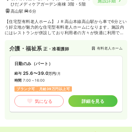
施設詳細
ひだメディケアガーデン南棟 3階・5階
高山駅
6分
【住宅型有料老人ホーム】ＪＲ高山本線高山駅から車で6分とい
う好立地が魅力的な住宅型有料老人ホームになります。施設内
にはレストランが併設しており利用者の方々が快適に利用でき
る環境となっています。結核・伝染病疾患外のいかなる病状の
方でもご利用が可能です。お一人での生活に不安のある高齢者
介護・福祉系
有料老人ホーム
正・准看護師
の方に対し、介護医療を提供しています。
日勤のみ（パート）
25.6〜39.0
給与
万円
/月
時間
7:00～16:00
ブランク可
月給39万円以上可
気になる
詳細を見る