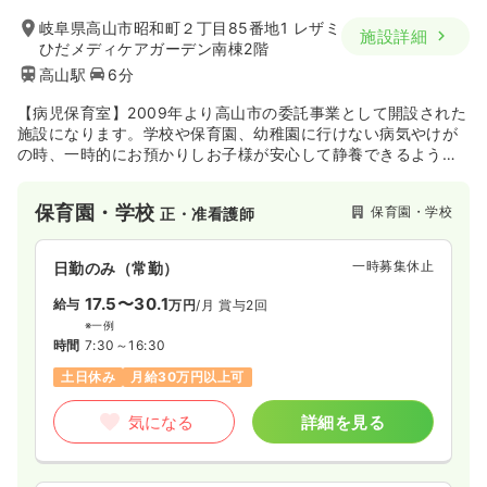
岐阜県高山市昭和町２丁目85番地1 レザミ
施設詳細
ひだメディケアガーデン南棟2階
高山駅
6分
【病児保育室】2009年より高山市の委託事業として開設された
施設になります。学校や保育園、幼稚園に行けない病気やけが
の時、一時的にお預かりしお子様が安心して静養できるようサ
ービスを提供しています。専用の看護師と、保育士が常駐し、
児童2～3名につき1名のスタッフを配置しています。
保育園・学校
保育園・学校
正・准看護師
一時募集休止
日勤のみ（常勤）
17.5〜30.1
給与
万円
/月
賞与2回
※一例
時間
7:30～16:30
土日休み
月給30万円以上可
気になる
詳細を見る