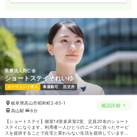
医療法人同仁会
ショートステイそれいゆ
エージェント求人
車通勤可
託児所
岐阜県高山市昭和町2-85-1
施設詳細
高山駅
6分
【ショートステイ】個室14室多床室2室、定員20名のショート
ステイになります。利用者一人ひとりのニーズに合ったサービ
スを提供することで在宅と変わらない生活を提供しています。