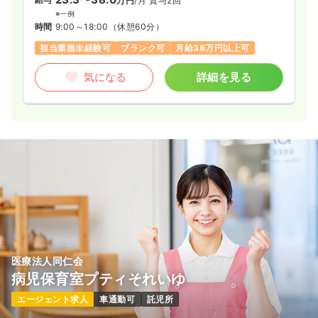
万円
/月
賞与2回
※一例
時間
9:00～18:00
（休憩60分）
担当業務未経験可
ブランク可
月給38万円以上可
気になる
詳細を見る
医療法人同仁会
病児保育室プティそれいゆ
エージェント求人
車通勤可
託児所