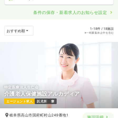
条件の保存・新着求人のお知らせ設定
1-18件 / 18施設
※一時募集休止中を含む
特定医療法人生仁会
介護老人保健施設アルカディア
エージェント求人
託児所
寮
岐阜県高山市国府町村山249番地1
施設詳細