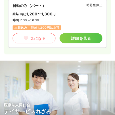
一時募集休止
日勤のみ（パート）
1,200〜1,300
給与
時給
円
時間
7:30～16:30
土日休み
時給1,300円以上可
気になる
詳細を見る
医療法人同仁会
デイサービスれざみ