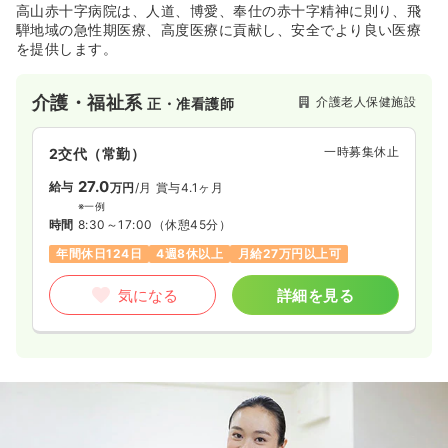
高山赤十字病院は、人道、博愛、奉仕の赤十字精神に則り、飛
騨地域の急性期医療、高度医療に貢献し、安全でより良い医療
を提供します。
介護・福祉系
介護老人保健施設
正・准看護師
一時募集休止
2交代（常勤）
27.0
給与
万円
/月
賞与4.1ヶ月
※一例
時間
8:30～17:00
（休憩45分）
年間休日124日
4週8休以上
月給27万円以上可
気になる
詳細を見る