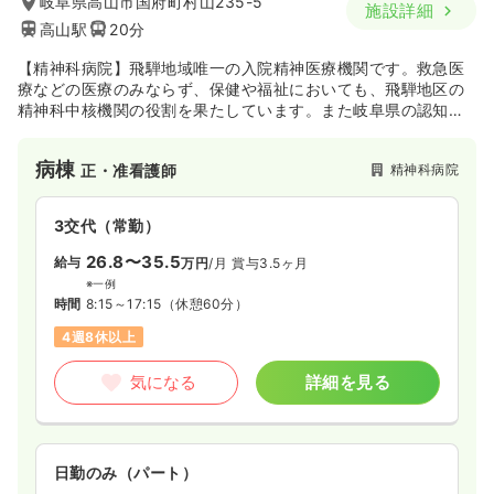
岐阜県高山市国府町村山235-5
施設詳細
高山駅
20分
【精神科病院】飛騨地域唯一の入院精神医療機関です。救急医
療などの医療のみならず、保健や福祉においても、飛騨地区の
精神科中核機関の役割を果たしています。また岐阜県の認知症
疾患医療センターとして認知症治療にも力を入れています。
病棟
精神科病院
正・准看護師
3交代（常勤）
26.8〜35.5
給与
万円
/月
賞与3.5ヶ月
※一例
時間
8:15～17:15
（休憩60分）
4週8休以上
気になる
詳細を見る
日勤のみ（パート）