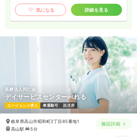
気になる
詳細を見る
医療法人同仁会
デイサービスセンターべれる
エージェント求人
車通勤可
託児所
岐阜県高山市昭和町2丁目85番地1
施設詳細
高山駅
5分