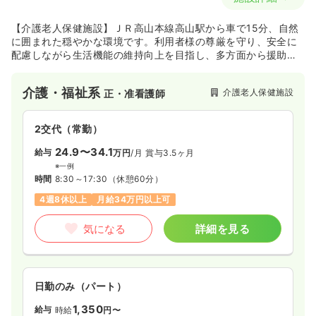
【介護老人保健施設】ＪＲ高山本線高山駅から車で15分、自然
に囲まれた穏やかな環境です。利用者様の尊厳を守り、安全に
配慮しながら生活機能の維持向上を目指し、多方面から援助し
ています。精神科病院併設の特徴を活かし心のケアを大切にし
ています。
介護・福祉系
介護老人保健施設
正・准看護師
2交代（常勤）
24.9〜34.1
給与
万円
/月
賞与3.5ヶ月
※一例
時間
8:30～17:30
（休憩60分）
4週8休以上
月給34万円以上可
気になる
詳細を見る
日勤のみ（パート）
1,350
給与
時給
円〜