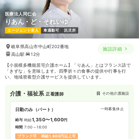
医療法人同仁会
りあん・ど・それいゆ
エージェント求人
車通勤可
託児所
岐阜県高山市中山町202番地
施設詳細
高山駅
12分
【小規模多機能居宅介護ホーム】「りあん」とはフランス語で
「きずな」を意味します。四季折々の食事の提供や行事を行
い、地域密着型介護サービスを提供しています。
介護・福祉系
その他介護施設
正看護師
一時募集休止
日勤のみ（パート）
1,350〜1,600
給与
時給
円
時間
7:00～16:00
ブランク可
時給1,600円以上可