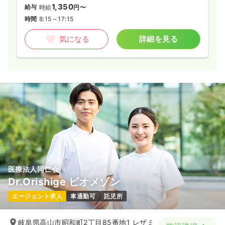
1,350
給与
時給
円〜
時間
8:15～17:15
気になる
詳細を見る
医療法人同仁会
Dr.Orishige ビオメゾン
エージェント求人
車通勤可
託児所
岐阜県高山市昭和町2丁目85番地1 レザミ