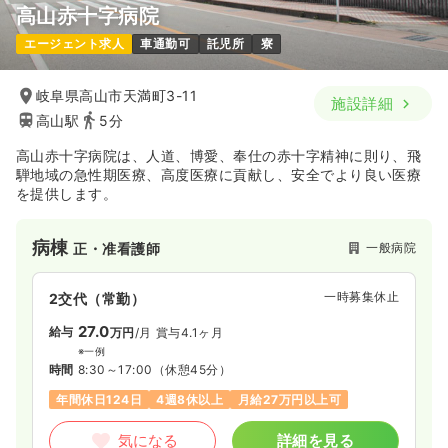
高山赤十字病院
エージェント求人
車通勤可
託児所
寮
岐阜県高山市天満町3-11
施設詳細
高山駅
5分
高山赤十字病院は、人道、博愛、奉仕の赤十字精神に則り、飛
騨地域の急性期医療、高度医療に貢献し、安全でより良い医療
を提供します。
病棟
一般病院
正・准看護師
一時募集休止
2交代（常勤）
27.0
給与
万円
/月
賞与4.1ヶ月
※一例
時間
8:30～17:00
（休憩45分）
年間休日124日
4週8休以上
月給27万円以上可
気になる
詳細を見る