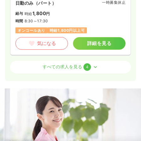
一時募集休止
日勤のみ（パート）
1,800
給与
時給
円
時間
8:30～17:30
オンコールあり
時給1,800円以上可
気になる
詳細を見る
病棟
クリニック
正看護師
すべての求人を見る
4
一時募集休止
2交代（常勤）
37.4〜40.9
給与
万円
/月
※一例
時間
8:30～17:30
オンコールあり
月給40万円以上可
気になる
詳細を見る