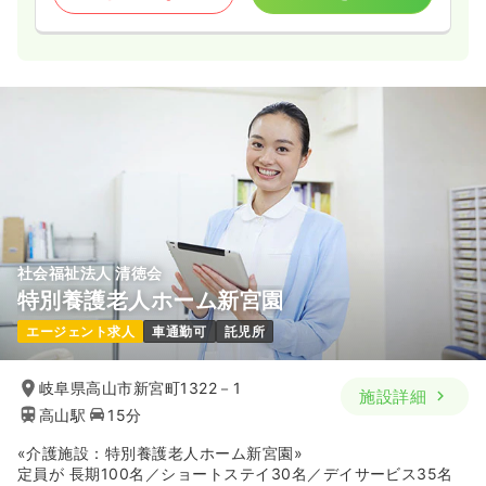
社会福祉法人 清徳会
特別養護老人ホーム新宮園
エージェント求人
車通勤可
託児所
岐阜県高山市新宮町1322－1
施設詳細
高山駅
15分
«介護施設：特別養護老人ホーム新宮園»
定員が 長期100名／ショートステイ30名／デイサービス35名