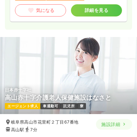
気になる
詳細を見る
日本赤十字社
高山赤十字介護老人保健施設はなさと
エージェント求人
車通勤可
託児所
寮
岐阜県高山市花里町２丁目67番地
施設詳細
高山駅
7分