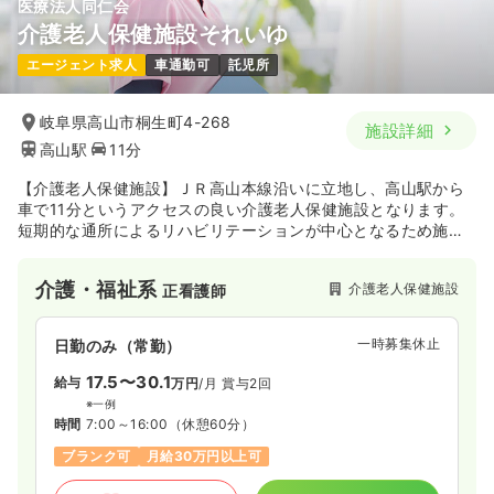
医療法人同仁会
介護老人保健施設それいゆ
一時募集休止
日勤のみ（パート）
エージェント求人
車通勤可
託児所
1,500
給与
時給
円
時間
8:30～17:30
岐阜県高山市桐生町4-268
施設詳細
オンコールあり
時給1,500円以上可
高山駅
11分
気になる
詳細を見る
【介護老人保健施設】ＪＲ高山本線沿いに立地し、高山駅から
車で11分というアクセスの良い介護老人保健施設となります。
短期的な通所によるリハビリテーションが中心となるため施設
外来
全体が活気溢れる環境となっております。
クリニック
正・准看護師
介護・福祉系
介護老人保健施設
正看護師
一時募集休止
日勤のみ（常勤）
28.9
給与
一時募集休止
万円〜
/月
日勤のみ（常勤）
※経験7年の例
17.5〜30.1
給与
万円
/月
賞与2回
時間
8:30～17:30
※一例
日祝休み
月給28万円以上可
時間
7:00～16:00
（休憩60分）
ブランク可
月給30万円以上可
気になる
詳細を見る