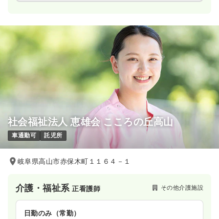
社会福祉法人 恵雄会 こころの丘高山
車通勤可
託児所
岐阜県高山市赤保木町１１６４－１
介護・福祉系
その他介護施設
正看護師
日勤のみ（常勤）