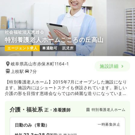
社会福祉法人恵雄会
特別養護老人ホームこころの丘高山
エージェント求人
車通勤可
託児所
岐阜県高山市赤保木町1164-1
施設詳細
上枝駅
7分
【特別養護老人ホーム】2015年7月にオープンした施設になり
ます。施設内にはショートステイも併設されています。新しい
介護の形を目指す恵雄会ならではの綺麗な造りになっていま
す。
介護・福祉系
特別養護老人ホーム
正・准看護師
一時募集休止
日勤のみ（常勤）
23.3〜38.0
給与