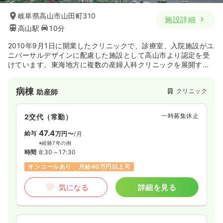
岐阜県高山市山田町310
施設詳細
高山駅
10分
2010年9月1日に開業したクリニックで、診療室、入院施設がユ
ニバーサルデザインに配慮した施設として高山市より認定を受
けています。東海地方に複数の産婦人科クリニックを展開する
法人ですので、福利厚生面も安心です。2014年の分娩件数は年
間534件と、この数字は高山市の出生数の約80％にもなりま
病棟
クリニック
助産師
す。
一時募集休止
2交代（常勤）
47.4
給与
万円〜
/月
※経験7年の例
時間
8:30～17:30
オンコールあり
月給40万円以上可
気になる
詳細を見る