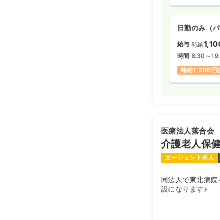
日勤のみ（パ
1,1
給与
時給
時間
8:30～19
時給1,500
医療法人落合会
介護老人保
エージェント求人
同法人で東北病院
設になります♪