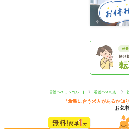
看護roo![カンゴルー]
看護roo! 転職
「希望に合う求人があるか知
お気