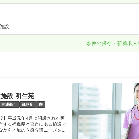
施設
条件の保存・新着求人
施設 明生苑
車通勤可
託児所
寮
設】平成元年4月に開設された医
営する福島県本宮市にある施設で
ながら地域の医療介護ニーズを支