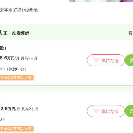
宮字南町裡149番地
系
正・准看護師
勤）
8.6
万円
/月
賞与2ヶ月
気になる
:30
（休憩60分）
月給28万円以上可
）
2.6
万円
/月
賞与2ヶ月
気になる
:30
月給32万円以上可