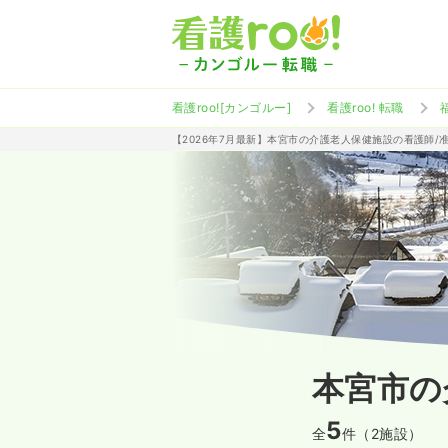
看護roo![カンゴルー]
看護roo! 転職
【2026年7月最新】本宮市の介護老人保健施設の看護師/
本宮市の
5
全
件（2施設）