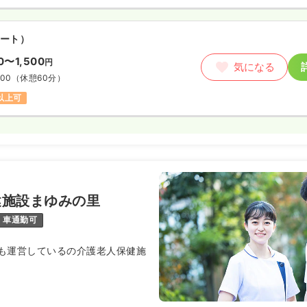
ート）
00〜1,500
円
気になる
:00
（休憩60分）
円以上可
健施設まゆみの里
車通勤可
も運営しているの介護老人保健施