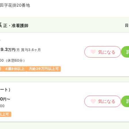
田字花掛20番地
系
正・准看護師
）
9.3
万円
/月
賞与3.6ヶ月
気になる
00
（休憩60分）
日
4週8休以上
月給29万円以上可
ート）
00
円〜
気になる
:00
円以上可