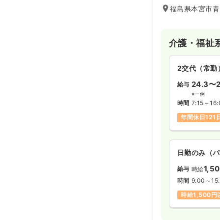
福島県本宮市青
介護・福祉
2交代（常勤
24.3〜2
給与
※一例
時間
7:15～16:
年間休日121
日勤のみ（パ
1,5
給与
時給
時間
9:00～15
時給1,500