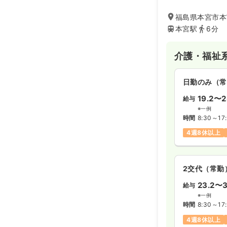
福島県本宮市本
本宮駅
6分
介護・福祉
日勤のみ（常
19.2〜2
給与
※一例
時間
8:30～17
4週8休以上
2交代（常勤
23.2〜3
給与
※一例
時間
8:30～17
4週8休以上