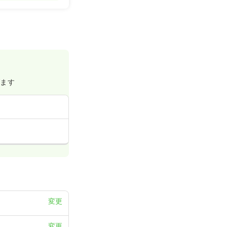
げます
変更
変更