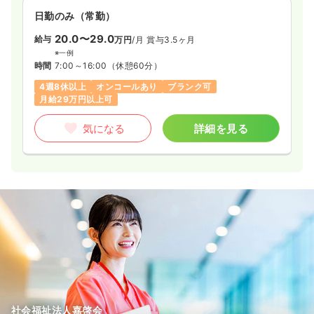
日勤のみ（常勤）
20.0〜29.0
給与
万円
/月
賞与3.5ヶ月
※一例
時間
7:00～16:00
（休憩60分）
4週8休以上
オンコールあり
ブランク可
月給29万円以上可
気になる
詳細を見る
社会福祉法人嘉啓会