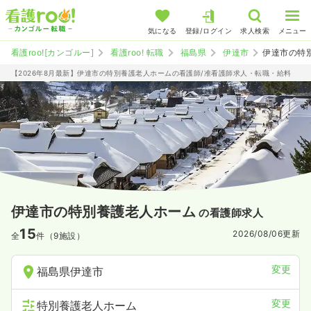
気になる
登録/ログイン
求人検索
メニュー
看護roo![カンゴルー]
看護roo! 転職
福島県
伊達市
伊達市の特
【2026年8月最新】伊達市の特別養護老人ホームの看護師/准看護師求人・転職・給料
伊達市の特別養護老人ホーム
の看護師求人
15
2026/08/06
更新
全
件（9施設）
変更
福島県伊達市
変更
特別養護老人ホーム