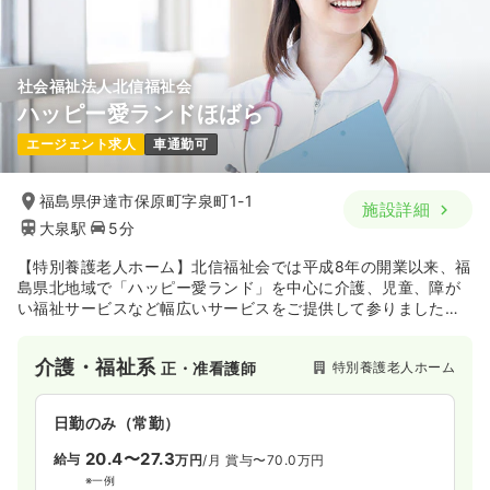
月給34万円以上可
気になる
詳細を見る
社会福祉法人北信福祉会
ハッピー愛ランドほばら
エージェント求人
車通勤可
福島県伊達市保原町字泉町1-1
施設詳細
大泉駅
5分
【特別養護老人ホーム】北信福祉会では平成8年の開業以来、福
島県北地域で「ハッピー愛ランド」を中心に介護、児童、障が
い福祉サービスなど幅広いサービスをご提供して参りました。
今までも、これからもずっとふくしまの皆さまと共に歩んで参
ります。
介護・福祉系
特別養護老人ホーム
正・准看護師
日勤のみ（常勤）
20.4〜27.3
給与
万円
/月
賞与〜70.0万円
※一例