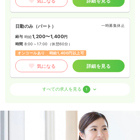
気になる
詳細を見る
一時募集休止
日勤のみ（パート）
1,200〜1,400
給与
時給
円
時間
8:00～17:00
（休憩60分）
オンコールあり
時給1,400円以上可
気になる
詳細を見る
介護・福祉系
特別養護老人ホーム
正看護師 / 管理職
すべての求人を見る
1
日勤のみ（常勤）
27.1〜34.0
給与
万円
/月
賞与3ヶ月
※一例
時間
7:30～16:30
（休憩60分）
年間休日120日
4週8休以上
オンコールあり