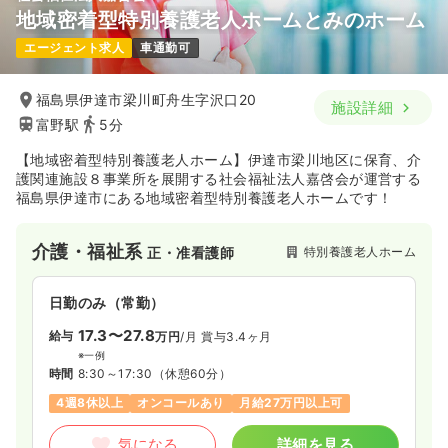
地域密着型特別養護老人ホームとみのホーム
エージェント求人
車通勤可
福島県伊達市梁川町舟生字沢口20
施設詳細
富野駅
5分
【地域密着型特別養護老人ホーム】伊達市梁川地区に保育、介
護関連施設８事業所を展開する社会福祉法人嘉啓会が運営する
福島県伊達市にある地域密着型特別養護老人ホームです！
介護・福祉系
特別養護老人ホーム
正・准看護師
日勤のみ（常勤）
17.3〜27.8
給与
万円
/月
賞与3.4ヶ月
※一例
時間
8:30～17:30
（休憩60分）
4週8休以上
オンコールあり
月給27万円以上可
気になる
詳細を見る