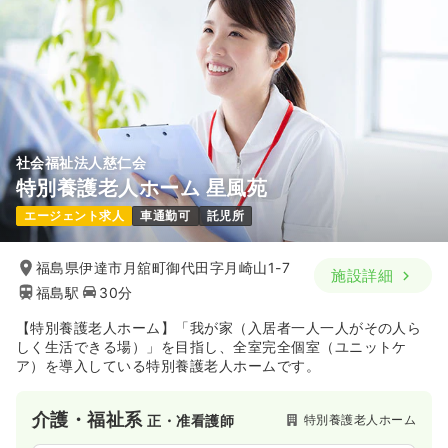
社会福祉法人慈仁会
特別養護老人ホーム 星風苑
エージェント求人
車通勤可
託児所
福島県伊達市月舘町御代田字月崎山1-7
施設詳細
福島駅
30分
【特別養護老人ホーム】「我が家（入居者一人一人がその人ら
しく生活できる場）」を目指し、全室完全個室（ユニットケ
ア）を導入している特別養護老人ホームです。
介護・福祉系
特別養護老人ホーム
正・准看護師