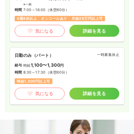
施設を運営しており連携を取っています。
※一例
時間
7:00～16:00
（休憩60分）
4週8休以上
オンコールあり
月給28万円以上可
気になる
詳細を見る
一時募集休止
日勤のみ（パート）
1,100〜1,300
給与
時給
円
時間
8:30～17:30
（休憩60分）
時給1,300円以上可
気になる
詳細を見る