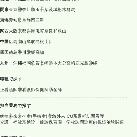
関東
東京
神奈川
埼玉
千葉
茨城
栃木
群馬
東海
愛知
岐阜
静岡
三重
関西
大阪
京都
兵庫
滋賀
奈良
和歌山
中国
広島
岡山
鳥取
島根
山口
四国
徳島
香川
愛媛
高知
九州・沖縄
福岡
佐賀
長崎
熊本
大分
宮崎
鹿児島
沖縄
職種で探す
正看護師
准看護師
保健師
助産師
担当業務で探す
病棟
外来
オペ室(手術室)
救急外来
ICU系
透析
訪問看護
介護・福祉系
検診・健診
保育園・学校
訪問診療
内視鏡
治験関連