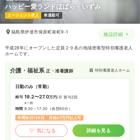
ハッピー愛ランドほばら・いずみ
エージェント求人
車通勤可
福島県伊達市保原町泉町9-1
施設詳細
平成28年にオープンした定員２９名の地域密着型特別養護老人
ホームです。
介護・福祉系
特別養護老人ホーム
正・准看護師
日勤のみ（常勤）
19.2〜27.0
給与
万円
/月
賞与2回
※一例
時間
8:30～17:30
（休憩60分）
年間休日120日
月給27万円以上可
気になる
詳細を見る