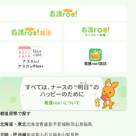
ナスカレ/
看護roo!国試
ナスカレPlus+
都道府県で探す
北海道・東北
北海道
青森
岩手
宮城
秋田
山形
福島
北陸・甲信越
新潟
富山
石川
福井
山梨
長野