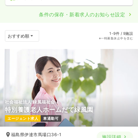
条件の保存・新着求人のお知らせ設定
1-9件 / 9施設
※一時募集休止中を含む
社会福祉法人 緑風福祉会
特別養護老人ホームだて緑風園
エージェント求人
車通勤可
福島県伊達市馬場口36-1
施設詳細