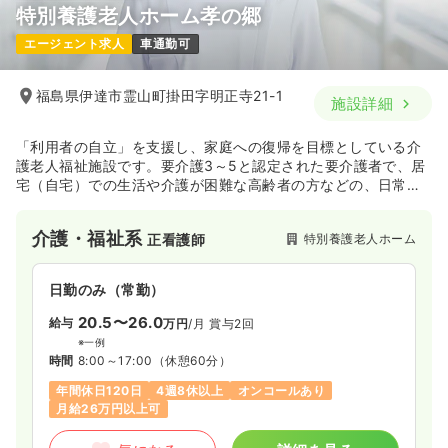
特別養護老人ホーム孝の郷
エージェント求人
車通勤可
福島県伊達市霊山町掛田字明正寺21-1
施設詳細
「利用者の自立」を支援し、家庭への復帰を目標としている介
護老人福祉施設です。要介護3～5と認定された要介護者で、居
宅（自宅）での生活や介護が困難な高齢者の方などの、日常生
活全般のお世話をしています。
介護・福祉系
特別養護老人ホーム
正看護師
日勤のみ（常勤）
20.5〜26.0
給与
万円
/月
賞与2回
※一例
時間
8:00～17:00
（休憩60分）
年間休日120日
4週8休以上
オンコールあり
月給26万円以上可