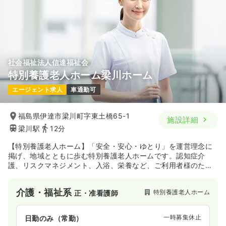
社会福祉法人信達福祉会
特別養護老人ホーム梁川ホーム
エージェント求人
車通勤可
福島県伊達市梁川町字東土橋65-1
施設詳細
梁川駅
12分
【特別養護老人ホーム】「安全・安心・ゆとり」を運営理念に
掲げ、地域とともに歩む特別養護老人ホームです。認知症介
護、リスクマネジメント、入浴、栄養など、ご利用者様のため
に力を入れています。同法人の信達福祉会は数多くの介護施設
を運営しており、連携をとっています。伊達市梁川総合支所か
介護・福祉系
特別養護老人ホーム
正・准看護師
ら徒歩10分ほどのところに位置しています。
一時募集休止
日勤のみ（常勤）