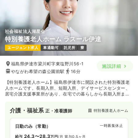
社会福祉法人湖星会
特別養護老人ホーム ラスール伊達
エージェント求人
車通勤可
託児所
寮
福島県伊達市梁川町字東塩野川56-1
施設詳細
やながわ希望の森公園前駅
16分
【特別養護老人ホーム】福島県伊達市に開設された特別養護老
人ホームです。長期入所、短期入所、デイサービスセンター、
居宅介護支援事業所があり、在宅での暮らしから長期入所ま
で、ご利用者様1人1人に合わせたプランを提案し、ライフステ
ージに寄り添いながらサービスを提供しています。施設内には
介護・福祉系
特別養護老人ホーム
正・准看護師
和室や、バーのような雰囲気の中、仲間とくつろぐことができ
るラウンジスペースがあります。東日本大震災の経験を生か
し、特に災害対策とエコ対策に尽力し、地域の皆様に安全・安
一時募集休止
日勤のみ（常勤）
心していただける施設づくりを目指しています。社会福祉法人
湖星会は、北海道・宮城県・福島県・神奈川県・静岡県で介護
24.3〜28.3
給与
万円
/月
賞与0.5ヶ月