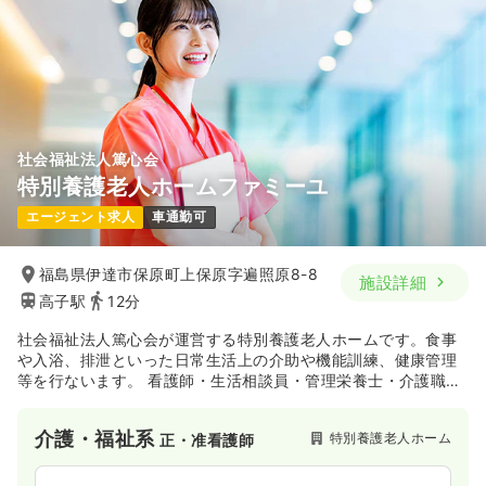
社会福祉法人篤心会
特別養護老人ホームファミーユ
エージェント求人
車通勤可
福島県伊達市保原町上保原字遍照原8-8
施設詳細
高子駅
12分
社会福祉法人篤心会が運営する特別養護老人ホームです。食事
や入浴、排泄といった日常生活上の介助や機能訓練、健康管理
等を行ないます。 看護師・生活相談員・管理栄養士・介護職員
などのスタッフがサービスをご提供いたします。
介護・福祉系
特別養護老人ホーム
正・准看護師