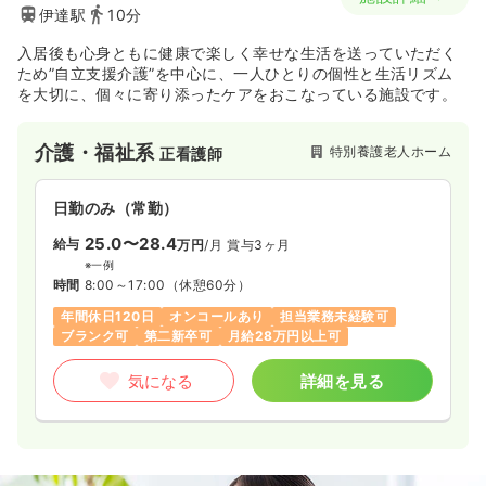
伊達駅
10分
入居後も心身ともに健康で楽しく幸せな生活を送っていただく
ため”自立支援介護”を中心に、一人ひとりの個性と生活リズム
を大切に、個々に寄り添ったケアをおこなっている施設です。
介護・福祉系
特別養護老人ホーム
正看護師
日勤のみ（常勤）
25.0〜28.4
給与
万円
/月
賞与3ヶ月
※一例
時間
8:00～17:00
（休憩60分）
年間休日120日
オンコールあり
担当業務未経験可
ブランク可
第二新卒可
月給28万円以上可
気になる
詳細を見る