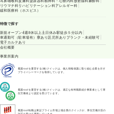
耳鼻咽喉科
皮膚科
泌尿器科
精神科・心療内科
放射線科
麻酔科
リウマチ科
リハビリテーション科
アレルギー科
緩和医療科（ホスピス）
特徴で探す
新規オープン
4週8休以上
土日休み
駅徒歩５分以内
車通勤可（駐車場有）
寮あり
託児所あり
ブランク・未経験可
電子カルテあり
会社概要
事業所案内
看護roo!を運営する(株)クイックは、個人情報保護に取り組む企業を示す
プライバシーマークを取得しています。
看護roo!を運営する(株)クイックは、適正な有料職業紹介事業者として厚
生労働省より認定を受けています。
看護roo!転職は東証プライム市場上場企業のクイックが、厚生労働大臣の
許可を受けて運営しています。