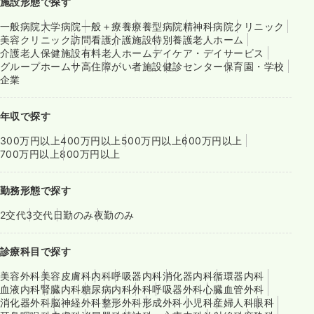
施設形態で探す
一般病院
大学病院
一般＋療養
療養型病院
精神科病院
クリニック
美容クリニック
訪問看護
介護施設
特別養護老人ホーム
介護老人保健施設
有料老人ホーム
デイケア・デイサービス
グループホーム
サ高住
障がい者施設
健診センター
保育園・学校
企業
年収で探す
300万円以上
400万円以上
500万円以上
600万円以上
700万円以上
800万円以上
勤務形態で探す
2交代
3交代
日勤のみ
夜勤のみ
診療科目で探す
美容外科
美容皮膚科
内科
呼吸器内科
消化器内科
循環器内科
血液内科
腎臓内科
糖尿病内科
外科
呼吸器外科
心臓血管外科
消化器外科
脳神経外科
整形外科
形成外科
小児科
産婦人科
眼科