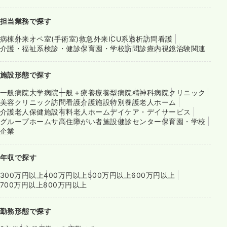
担当業務で探す
病棟
外来
オペ室(手術室)
救急外来
ICU系
透析
訪問看護
介護・福祉系
検診・健診
保育園・学校
訪問診療
内視鏡
治験関連
施設形態で探す
一般病院
大学病院
一般＋療養
療養型病院
精神科病院
クリニック
美容クリニック
訪問看護
介護施設
特別養護老人ホーム
介護老人保健施設
有料老人ホーム
デイケア・デイサービス
グループホーム
サ高住
障がい者施設
健診センター
保育園・学校
企業
年収で探す
300万円以上
400万円以上
500万円以上
600万円以上
700万円以上
800万円以上
勤務形態で探す