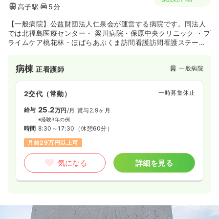
高子駅
5分
【一般病院】公益財団法人仁泉会が運営する病院です。同法人
では北福島医療センター・ 梁川病院・保原中央クリニック ・プ
ライムケア桃花林・ほばらあぶくま訪問看護訪問看護ステーシ
ョン・伊達市保原地域包括支援センターの運営を行っておりま
す。地域医療支援病院として「かかりつけ医」等との連携を図
病棟
一般病院
正看護師
り、患者さんの健康管理を地域全体で行う地域に信頼される病
院を目指しています。
一時募集休止
2交代（常勤）
25.2
給与
万円
/月
賞与2.9ヶ月
※経験3年の例
時間
8:30～17:30
（休憩60分）
月給29万円以上可
気になる
詳細を見る