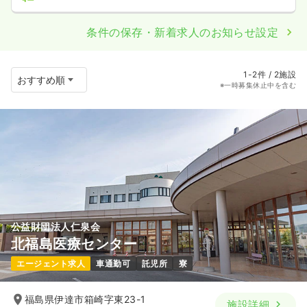
条件の保存・新着求人のお知らせ設定
1-2件 / 2施設
※一時募集休止中を含む
公益財団法人仁泉会
北福島医療センター
エージェント求人
車通勤可
託児所
寮
福島県伊達市箱崎字東23-1
施設詳細