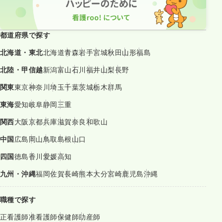
都道府県で探す
北海道・東北
北海道
青森
岩手
宮城
秋田
山形
福島
北陸・甲信越
新潟
富山
石川
福井
山梨
長野
関東
東京
神奈川
埼玉
千葉
茨城
栃木
群馬
東海
愛知
岐阜
静岡
三重
関西
大阪
京都
兵庫
滋賀
奈良
和歌山
中国
広島
岡山
鳥取
島根
山口
四国
徳島
香川
愛媛
高知
九州・沖縄
福岡
佐賀
長崎
熊本
大分
宮崎
鹿児島
沖縄
職種で探す
正看護師
准看護師
保健師
助産師