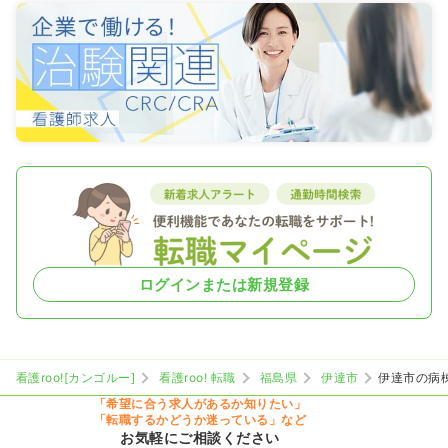
ログインまたは新規登録
看護roo![カンゴルー]
看護roo! 転職
福島県
伊達市
伊達市の病
「希望に合う求人があるか知りたい」
「転職するかどうか迷っている」など
お気軽にご相談ください