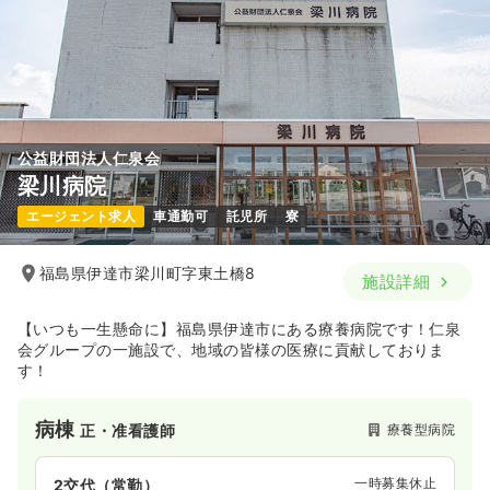
公益財団法人仁泉会
梁川病院
エージェント求人
車通勤可
託児所
寮
福島県伊達市梁川町字東土橋8
施設詳細
【いつも一生懸命に】福島県伊達市にある療養病院です！仁泉
会グループの一施設で、地域の皆様の医療に貢献しておりま
す！
病棟
療養型病院
正・准看護師
一時募集休止
2交代（常勤）