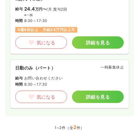
24.4
給与
万円〜
/月
賞与2回
※一例
時間
8:30～17:30
4週8休以上
月給24万円以上可
気になる
詳細を見る
一時募集休止
日勤のみ（パート）
給与
お問い合わせください
時間
8:30～17:30
気になる
詳細を見る
2
1~2件（全
件）