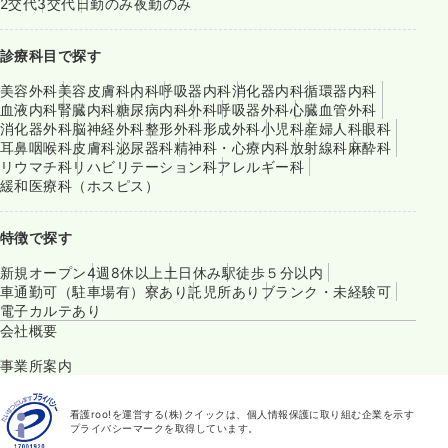
2交代
3交代
日勤のみ
夜勤のみ
診療科目で探す
美容外科
美容皮膚科
内科
呼吸器内科
消化器内科
循環器内科
血液内科
腎臓内科
糖尿病内科
外科
呼吸器外科
心臓血管外科
消化器外科
脳神経外科
整形外科
形成外科
小児科
産婦人科
眼科
耳鼻咽喉科
皮膚科
泌尿器科
精神科・心療内科
放射線科
麻酔科
リウマチ科
リハビリテーション科
アレルギー科
緩和医療科（ホスピス）
特徴で探す
新規オープン
4週8休以上
土日休み
駅徒歩５分以内
車通勤可（駐車場有）
寮あり
託児所あり
ブランク・未経験可
電子カルテあり
会社概要
事業所案内
看護roo!を運営する(株)クイックは、個人情報保護に取り組む企業を示す
プライバシーマークを取得しています。