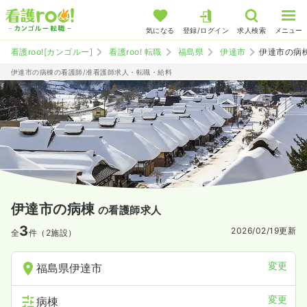
気になる
登録/ログイン
求人検索
メニュー
看護roo![カンゴルー]
看護roo! 転職
福島県
伊達市
伊達市の病
伊達市の病棟の看護師/准看護師求人・転職・給料
伊達市の病棟
の看護師求人
3
2026/02/19
更新
全
件（2施設）
変更
福島県伊達市
変更
病棟