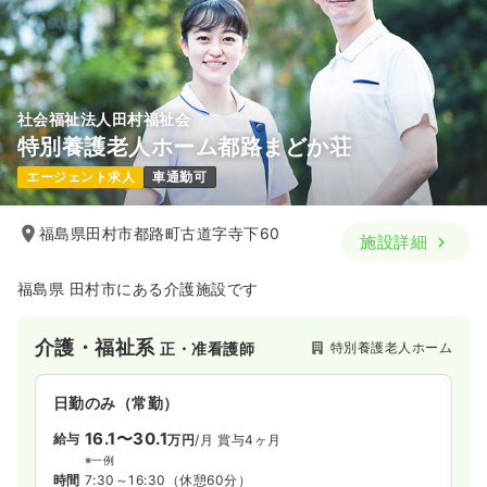
社会福祉法人田村福祉会
特別養護老人ホーム都路まどか荘
エージェント求人
車通勤可
福島県田村市都路町古道字寺下60
施設詳細
福島県 田村市にある介護施設です
介護・福祉系
特別養護老人ホーム
正・准看護師
日勤のみ（常勤）
16.1〜30.1
給与
万円
/月
賞与4ヶ月
※一例
時間
7:30～16:30
（休憩60分）