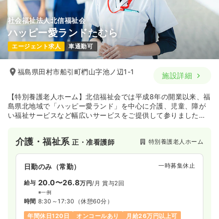
社会福祉法人北信福祉会
ハッピー愛ランドたむら
エージェント求人
車通勤可
福島県田村市船引町椚山字池ノ辺1-1
施設詳細
【特別養護老人ホーム】北信福祉会では平成8年の開業以来、福
島県北地域で「ハッピー愛ランド」を中心に介護、児童、障が
い福祉サービスなど幅広いサービスをご提供して参りました。
今までも、これからもずっとふくしまの皆さまと共に歩んで参
ります。
介護・福祉系
特別養護老人ホーム
正・准看護師
一時募集休止
日勤のみ（常勤）
20.0〜26.8
給与
万円
/月
賞与2回
※一例
時間
8:30～17:30
（休憩60分）
年間休日120日
オンコールあり
月給26万円以上可