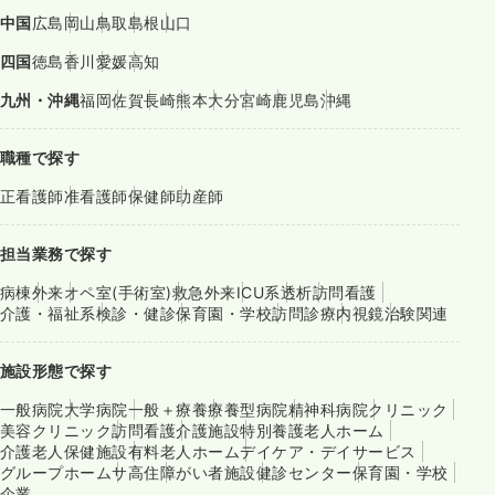
中国
広島
岡山
鳥取
島根
山口
四国
徳島
香川
愛媛
高知
九州・沖縄
福岡
佐賀
長崎
熊本
大分
宮崎
鹿児島
沖縄
職種で探す
正看護師
准看護師
保健師
助産師
担当業務で探す
病棟
外来
オペ室(手術室)
救急外来
ICU系
透析
訪問看護
介護・福祉系
検診・健診
保育園・学校
訪問診療
内視鏡
治験関連
施設形態で探す
一般病院
大学病院
一般＋療養
療養型病院
精神科病院
クリニック
美容クリニック
訪問看護
介護施設
特別養護老人ホーム
介護老人保健施設
有料老人ホーム
デイケア・デイサービス
グループホーム
サ高住
障がい者施設
健診センター
保育園・学校
企業