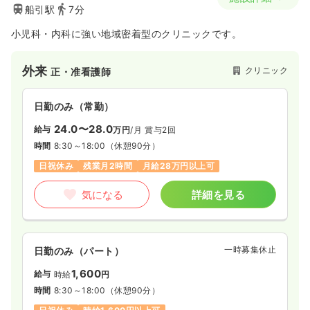
船引駅
7分
小児科・内科に強い地域密着型のクリニックです。
外来
クリニック
正・准看護師
日勤のみ（常勤）
24.0〜28.0
給与
万円
/月
賞与2回
時間
8:30～18:00
（休憩90分）
日祝休み
残業月2時間
月給28万円以上可
気になる
詳細を見る
一時募集休止
日勤のみ（パート）
1,600
給与
時給
円
時間
8:30～18:00
（休憩90分）