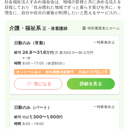
社会福祉法人すみれ福祉会は、地域の皆様と共に歩める法人を
目指しており「住み慣れた地域でずっと暮らす喜びを共に」を
理念に、自分や自分の家族が利用したいと思えるサービスの提
供をしています。
介護・福祉系
特別養護老人ホーム
正・准看護師
一時募集休止
日勤のみ（常勤）
24.8〜31.8
給与
万円
/月
賞与50.0〜90.0万円
※一例
時間
8:00～17:00
（休憩60分）
オンコールあり
担当業務未経験可
月給31万円以上可
気になる
詳細を見る
一時募集休止
日勤のみ（パート）
1,300〜1,600
給与
時給
円
時間
8:00～19:00