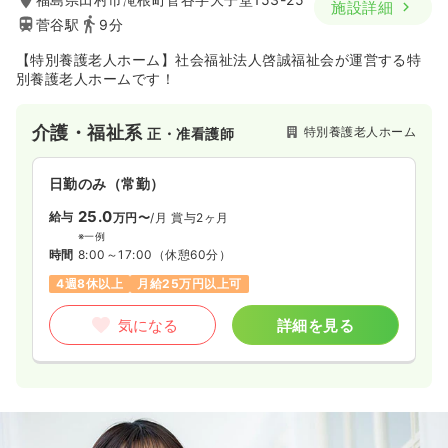
施設詳細
菅谷駅
9分
【特別養護老人ホーム】社会福祉法人啓誠福祉会が運営する特
別養護老人ホームです！
介護・福祉系
特別養護老人ホーム
正・准看護師
日勤のみ（常勤）
25.0
給与
万円〜
/月
賞与2ヶ月
※一例
時間
8:00～17:00
（休憩60分）
4週8休以上
月給25万円以上可
気になる
詳細を見る