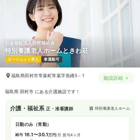
社会福祉法人田村福祉会
特別養護老人ホームときわ荘
エージェント求人
車通勤可
福島県田村市常葉町常葉字長縄5－1
施設詳細
福島県 田村市 にある介護施設です！
介護・福祉系
特別養護老人ホーム
正・准看護師
日勤のみ（常勤）
16.1〜30.1
給与
万円
/月
賞与4ヶ月