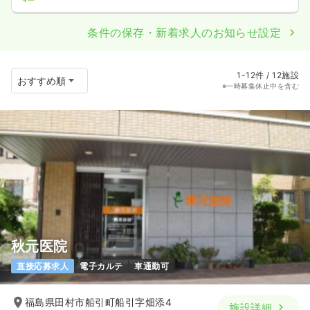
条件の保存・新着求人のお知らせ設定
1-12件 / 12施設
※一時募集休止中を含む
秋元医院
直接応募求人
電子カルテ
車通勤可
福島県田村市船引町船引字畑添4
施設詳細