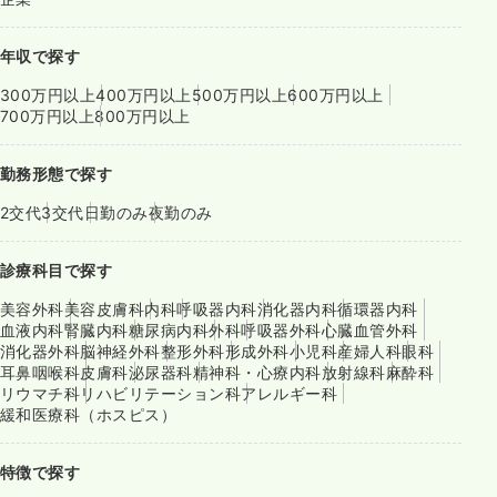
年収で探す
300万円以上
400万円以上
500万円以上
600万円以上
700万円以上
800万円以上
勤務形態で探す
2交代
3交代
日勤のみ
夜勤のみ
診療科目で探す
美容外科
美容皮膚科
内科
呼吸器内科
消化器内科
循環器内科
血液内科
腎臓内科
糖尿病内科
外科
呼吸器外科
心臓血管外科
消化器外科
脳神経外科
整形外科
形成外科
小児科
産婦人科
眼科
耳鼻咽喉科
皮膚科
泌尿器科
精神科・心療内科
放射線科
麻酔科
リウマチ科
リハビリテーション科
アレルギー科
緩和医療科（ホスピス）
特徴で探す