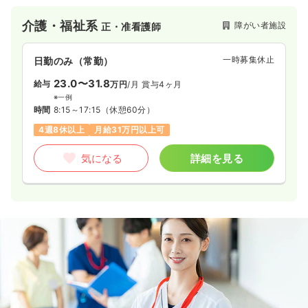
介護・福祉系
障がい者施設
正・准看護師
一時募集休止
日勤のみ（常勤）
23.0〜31.8
給与
万円
/月
賞与4ヶ月
※一例
時間
8:15～17:15
（休憩60分）
4週8休以上
月給31万円以上可
気になる
詳細を見る