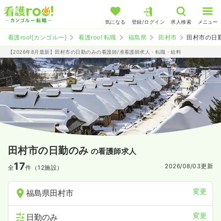
気になる
登録/ログイン
求人検索
メニュー
看護roo![カンゴルー]
看護roo! 転職
福島県
田村市
田村市の日
【2026年8月最新】田村市の日勤のみの看護師/准看護師求人・転職・給料
田村市の日勤のみ
の看護師求人
17
2026/08/03
更新
全
件（12施設）
変更
福島県田村市
変更
日勤のみ