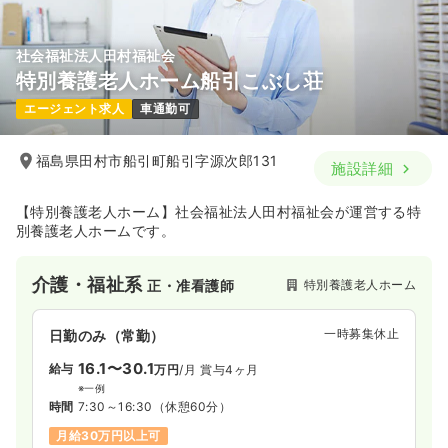
社会福祉法人田村福祉会
特別養護老人ホーム船引こぶし荘
エージェント求人
車通勤可
福島県田村市船引町船引字源次郎131
施設詳細
【特別養護老人ホーム】社会福祉法人田村福祉会が運営する特
別養護老人ホームです。
介護・福祉系
特別養護老人ホーム
正・准看護師
一時募集休止
日勤のみ（常勤）
16.1〜30.1
給与
万円
/月
賞与4ヶ月
※一例
時間
7:30～16:30
（休憩60分）
月給30万円以上可