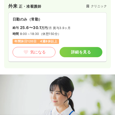
外来
クリニック
正・准看護師
日勤のみ（常勤）
25.6〜30.1
給与
万円
/月
賞与3.9ヶ月
時間
8:00～18:30
（休憩150分）
年間休日120日
4週8休以上
気になる
詳細を見る