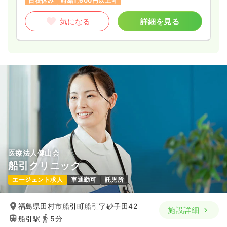
日祝休み
時給1,600円以上可
気になる
詳細を見る
医療法人健山会
船引クリニック
エージェント求人
車通勤可
託児所
福島県田村市船引町船引字砂子田42
施設詳細
船引駅
5分