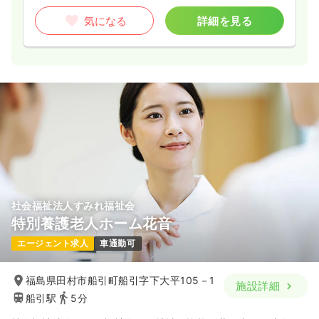
気になる
詳細を見る
社会福祉法人すみれ福祉会
特別養護老人ホーム花音
エージェント求人
車通勤可
福島県田村市船引町船引字下大平105－1
施設詳細
船引駅
5分