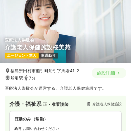
医療法人崇敬会
介護老人保健施設桜美苑
エージェント求人
車通勤可
福島県田村市船引町船引字馬場41-2
施設詳細
船引駅
7分
医療法人崇敬会が運営する、介護老人保健施設です。
介護・福祉系
介護老人保健施設
正・准看護師
日勤のみ（常勤）
給与
お問い合わせください