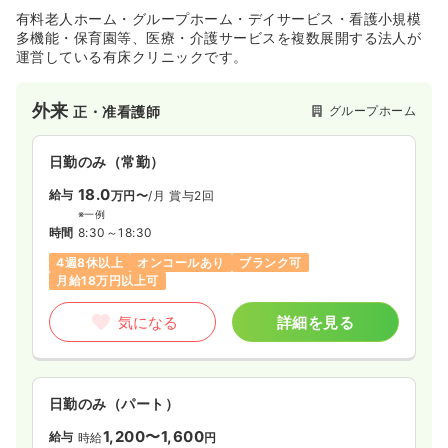
有料老人ホーム・グループホーム・デイサービス・看護小規模
多機能・保育園等、医療・介護サービスを複数展開する法人が
運営している有床クリニックです。
外来
グループホーム
正・准看護師
日勤のみ（常勤）
18.0
給与
万円〜
/月
賞与2回
※一例
時間
8:30～18:30
4週8休以上
オンコールあり
ブランク可
月給18万円以上可
気になる
詳細を見る
日勤のみ（パート）
1,200〜1,600
給与
時給
円