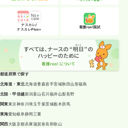
ナスカレ/
看護roo!国試
ナスカレPlus+
都道府県で探す
北海道・東北
北海道
青森
岩手
宮城
秋田
山形
福島
北陸・甲信越
新潟
富山
石川
福井
山梨
長野
関東
東京
神奈川
埼玉
千葉
茨城
栃木
群馬
東海
愛知
岐阜
静岡
三重
関西
大阪
京都
兵庫
滋賀
奈良
和歌山