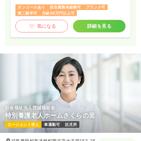
オンコールあり
担当業務未経験可
ブランク可
第二新卒可
月給30万円以上可
気になる
詳細を見る
社会福祉法人啓誠福祉会
特別養護老人ホームさくらの里
エージェント求人
車通勤可
託児所
福島県田村市滝根町菅谷字大子堂153-25