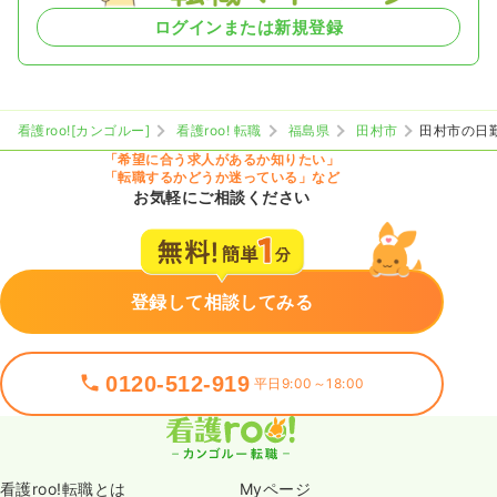
ログインまたは新規登録
看護roo![カンゴルー]
看護roo! 転職
福島県
田村市
田村市の日
「希望に合う求人があるか知りたい」
「転職するかどうか迷っている」など
お気軽にご相談ください
登録して相談してみる
0120-512-919
平日9:00～18:00
看護roo!転職とは
Myページ