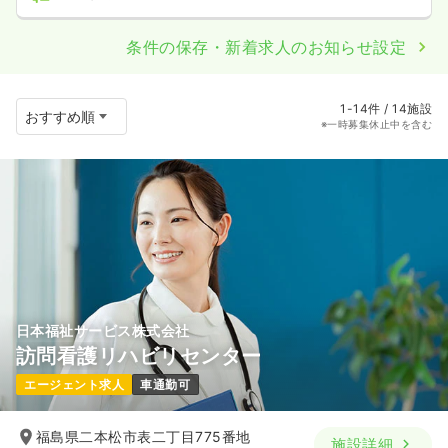
条件の保存・新着求人のお知らせ設定
1-14件 / 14施設
※一時募集休止中を含む
日本福祉サービス株式会社
訪問看護リハビリセンター
エージェント求人
車通勤可
福島県二本松市表二丁目775番地
施設詳細