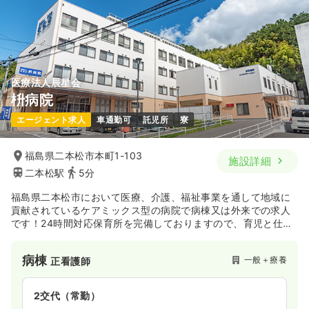
医療法人辰星会
枡病院
エージェント求人
車通勤可
託児所
寮
福島県二本松市本町1-103
施設詳細
二本松駅
5分
福島県二本松市において医療、介護、福祉事業を通して地域に
貢献されているケアミックス型の病院で病棟又は外来での求人
です！24時間対応保育所を完備しておりますので、育児と仕事
の両立も目指せる環境です♪
病棟
一般＋療養
正看護師
2交代（常勤）