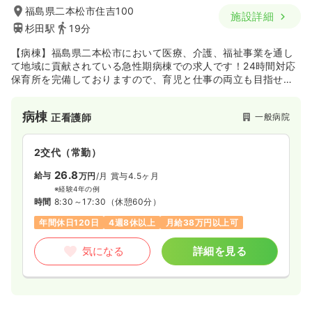
福島県二本松市住吉100
施設詳細
杉田駅
19分
【病棟】福島県二本松市において医療、介護、福祉事業を通し
て地域に貢献されている急性期病棟での求人です！24時間対応
保育所を完備しておりますので、育児と仕事の両立も目指せる
環境です♪
病棟
一般病院
正看護師
2交代（常勤）
26.8
給与
万円
/月
賞与4.5ヶ月
※経験4年の例
時間
8:30～17:30
（休憩60分）
年間休日120日
4週8休以上
月給38万円以上可
気になる
詳細を見る