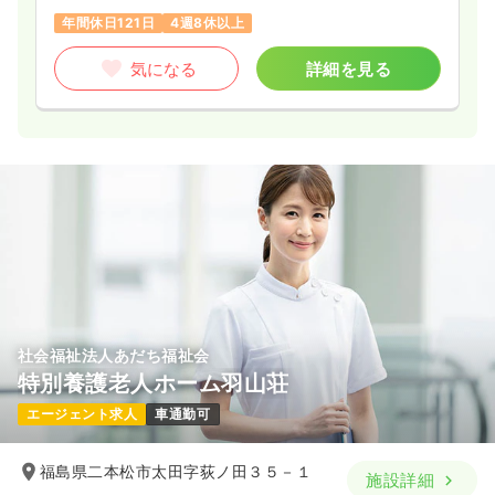
年間休日121日
4週8休以上
気になる
詳細を見る
社会福祉法人あだち福祉会
特別養護老人ホーム羽山荘
エージェント求人
車通勤可
福島県二本松市太田字荻ノ田３５－１
施設詳細