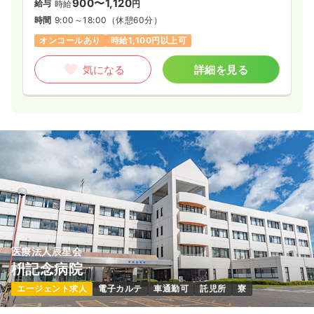
900〜1,120
給与
時給
円
時間
9:00～18:00
（休憩60分）
オンコールあり
時給1,100円以上可
気になる
詳細を見る
医療法人辰星会
枡記念病院
エージェント求人
電子カルテ
車通勤可
託児所
寮