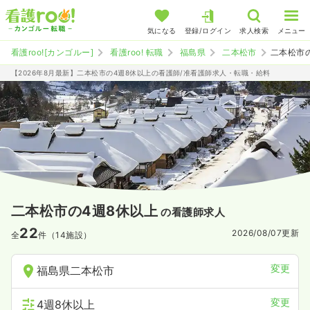
気になる
登録/ログイン
求人検索
メニュー
看護roo![カンゴルー]
看護roo! 転職
福島県
二本松市
二本松市
【2026年8月最新】二本松市の4週8休以上の看護師/准看護師求人・転職・給料
二本松市の4週8休以上
の看護師求人
22
2026/08/07
更新
全
件（14施設）
変更
福島県二本松市
変更
4週8休以上