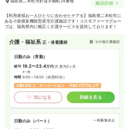
福島県二本松市針道字橇町24番地
施設詳細
【利用者様お一人ひとりに合わせたケアを】福島県二本松市に
ある小規模多機能型居宅介護施設です！コスモファーマグルー
プは、福島県内に幅広く介護サービスを提供しております！
介護・福祉系
その他介護施設
正・准看護師
日勤のみ（常勤）
19.2〜23.4
給与
万円
/月
賞与2ヶ月
※一例
時間
9:00～18:00
（休憩60分）
4週8休以上
オンコールあり
月給23万円以上可
気になる
詳細を見る
一時募集休止
日勤のみ（パート）