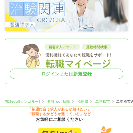
ログインまたは新規登録
看護roo![カンゴルー]
看護roo! 転職
福島県
二本松市
二本松市
「希望に合う求人があるか知りたい」
「転職するかどうか迷っている」など
お気軽にご相談ください