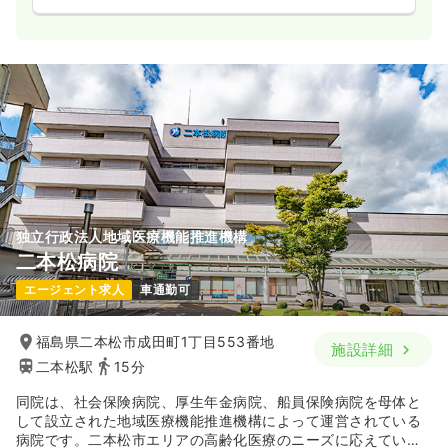
独立行政法人地域医療機能推進機構
二本松病院
エージェント求人
車通勤可
福島県二本松市成田町1丁目553番地
施設詳細
二本松駅
15分
同院は、社会保険病院、厚生年金病院、船員保険病院を母体と
して設立された地域医療機能推進機構によって運営されている
病院です。二本松市エリアの高齢化医療のニーズに応えていま