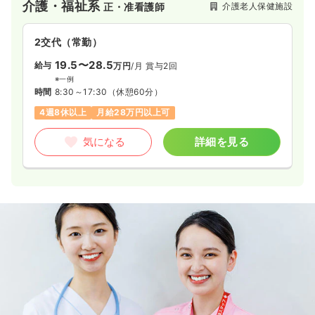
介護・福祉系
介護老人保健施設
正・准看護師
2交代（常勤）
19.5〜28.5
給与
万円
/月
賞与2回
※一例
時間
8:30～17:30
（休憩60分）
4週8休以上
月給28万円以上可
気になる
詳細を見る