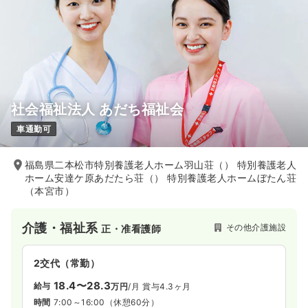
社会福祉法人 あだち福祉会
車通勤可
福島県二本松市特別養護老人ホーム羽山荘（） 特別養護老人
ホーム安達ケ原あだたら荘（） 特別養護老人ホームぼたん荘
（本宮市）
介護・福祉系
その他介護施設
正・准看護師
2交代（常勤）
18.4〜28.3
給与
万円
/月
賞与4.3ヶ月
時間
7:00～16:00
（休憩60分）