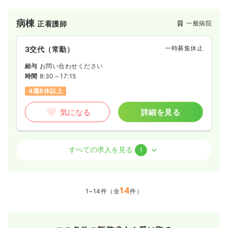
す。
病棟
一般病院
正看護師
一時募集休止
3交代（常勤）
給与
お問い合わせください
時間
8:30～17:15
4週8休以上
気になる
詳細を見る
外来
一般病院
正看護師
すべての求人を見る
1
一時募集休止
日勤のみ（常勤）
14
給与
お問い合わせください
1~14件（全
件）
時間
8:30～17:15
4週8休以上