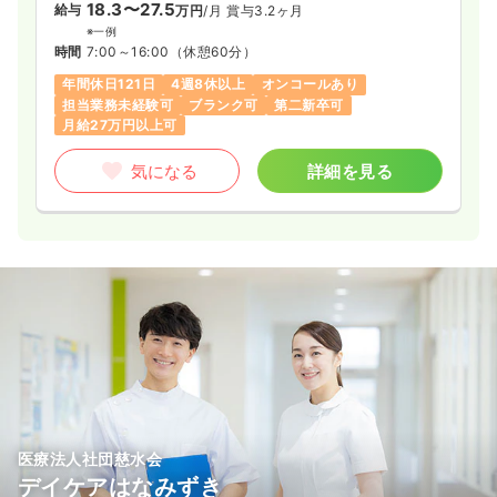
18.3〜27.5
給与
万円
/月
賞与3.2ヶ月
※一例
時間
7:00～16:00
（休憩60分）
年間休日121日
4週8休以上
オンコールあり
担当業務未経験可
ブランク可
第二新卒可
月給27万円以上可
気になる
詳細を見る
医療法人社団慈水会
デイケアはなみずき