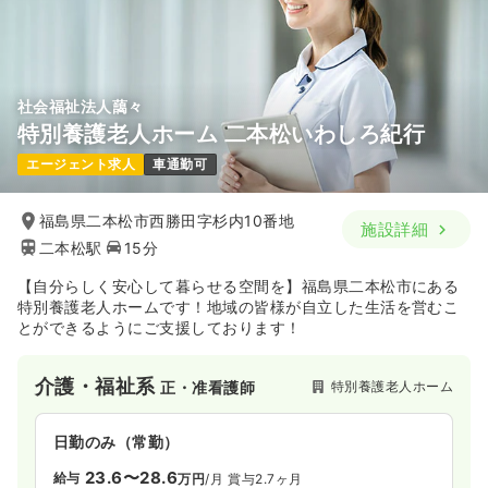
社会福祉法人藹々
特別養護老人ホーム 二本松いわしろ紀行
エージェント求人
車通勤可
福島県二本松市西勝田字杉内10番地
施設詳細
二本松駅
15分
【自分らしく安心して暮らせる空間を】福島県二本松市にある
特別養護老人ホームです！地域の皆様が自立した生活を営むこ
とができるようにご支援しております！
介護・福祉系
特別養護老人ホーム
正・准看護師
日勤のみ（常勤）
23.6〜28.6
給与
万円
/月
賞与2.7ヶ月