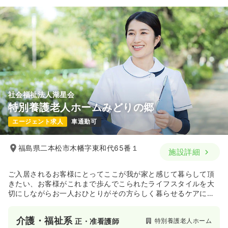
社会福祉法人湖星会
特別養護老人ホームみどりの郷
エージェント求人
車通勤可
福島県二本松市木幡字東和代65番１
施設詳細
ご入居されるお客様にとってここが我が家と感じて暮らして頂
きたい、お客様がこれまで歩んでこられたライフスタイルを大
切にしながらお一人おひとりがその方らしく暮らせるケアに従
事しています。
介護・福祉系
特別養護老人ホーム
正・准看護師