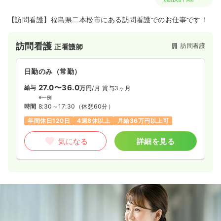
【訪問看護】福島県二本松市にある訪問看護でのお仕事です！
訪問看護
訪問看護
正看護師
日勤のみ（常勤）
27.0〜36.0
給与
万円
/月
賞与3ヶ月
※一例
時間
8:30～17:30
（休憩60分）
年間休日120日
4週8休以上
月給36万円以上可
気になる
詳細を見る