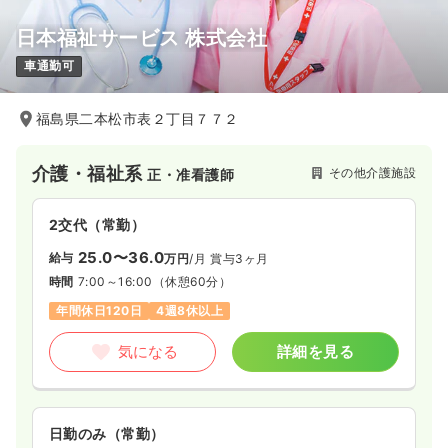
日本福祉サービス 株式会社
車通勤可
福島県二本松市表２丁目７７２
介護・福祉系
その他介護施設
正・准看護師
2交代（常勤）
25.0〜36.0
給与
万円
/月
賞与3ヶ月
時間
7:00～16:00
（休憩60分）
年間休日120日
4週8休以上
気になる
詳細を見る
日勤のみ（常勤）