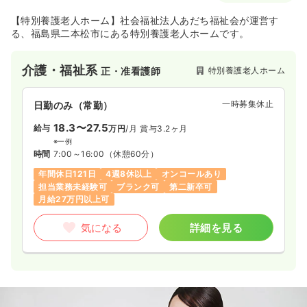
【特別養護老人ホーム】社会福祉法人あだち福祉会が運営す
る、福島県二本松市にある特別養護老人ホームです。
介護・福祉系
特別養護老人ホーム
正・准看護師
一時募集休止
日勤のみ（常勤）
18.3〜27.5
給与
万円
/月
賞与3.2ヶ月
※一例
時間
7:00～16:00
（休憩60分）
年間休日121日
4週8休以上
オンコールあり
担当業務未経験可
ブランク可
第二新卒可
月給27万円以上可
気になる
詳細を見る