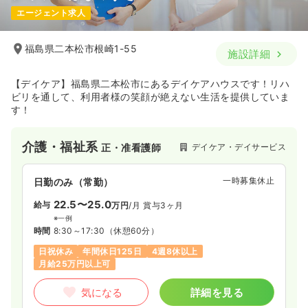
エージェント求人
福島県二本松市根崎1-55
施設詳細
【デイケア】福島県二本松市にあるデイケアハウスです！リハ
ビリを通して、利用者様の笑顔が絶えない生活を提供していま
す！
介護・福祉系
デイケア・デイサービス
正・准看護師
一時募集休止
日勤のみ（常勤）
22.5〜25.0
給与
万円
/月
賞与3ヶ月
※一例
時間
8:30～17:30
（休憩60分）
日祝休み
年間休日125日
4週8休以上
月給25万円以上可
気になる
詳細を見る