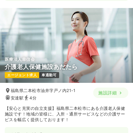
医療法人幸信会
介護老人保健施設あだたら
エージェント求人
車通勤可
福島県二本松市油井字戸ノ内21-1
施設詳細
安達駅
4分
【安心と充実の自立支援】福島県二本松市にある介護老人保健
施設です！地域の皆様に、入所・通所サービスなどの介護サー
ビスを幅広く提供しております！