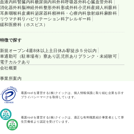
血液内科
腎臓内科
糖尿病内科
外科
呼吸器外科
心臓血管外科
消化器外科
脳神経外科
整形外科
形成外科
小児科
産婦人科
眼科
耳鼻咽喉科
皮膚科
泌尿器科
精神科・心療内科
放射線科
麻酔科
リウマチ科
リハビリテーション科
アレルギー科
緩和医療科（ホスピス）
特徴で探す
新規オープン
4週8休以上
土日休み
駅徒歩５分以内
車通勤可（駐車場有）
寮あり
託児所あり
ブランク・未経験可
電子カルテあり
会社概要
事業所案内
看護roo!を運営する(株)クイックは、個人情報保護に取り組む企業を示す
プライバシーマークを取得しています。
看護roo!を運営する(株)クイックは、適正な有料職業紹介事業者として厚
生労働省より認定を受けています。