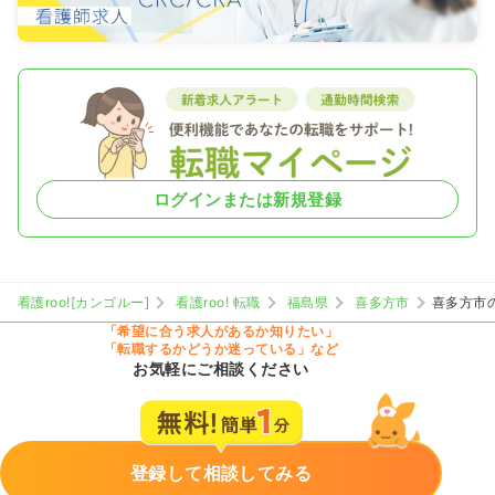
ログインまたは新規登録
看護roo![カンゴルー]
看護roo! 転職
福島県
喜多方市
喜多方市
「希望に合う求人があるか知りたい」
「転職するかどうか迷っている」など
お気軽にご相談ください
登録して相談してみる