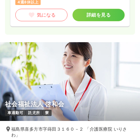
4週8休以上
気になる
詳細を見る
社会福祉法人 啓和会
車通勤可
託児所
寮
福島県喜多方市字蒔田３１６０－２ 「介護医療院 いりさ
わ」