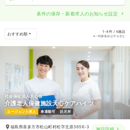
条件の保存・新着求人のお知らせ設定
1-4件 / 4施設
※一時募集休止中を含む
社会福祉法人天心会
介護老人保健施設天心ケアハイツ
エージェント求人
車通勤可
託児所
福島県喜多方市松山町村松字北原3656-3
施設詳細