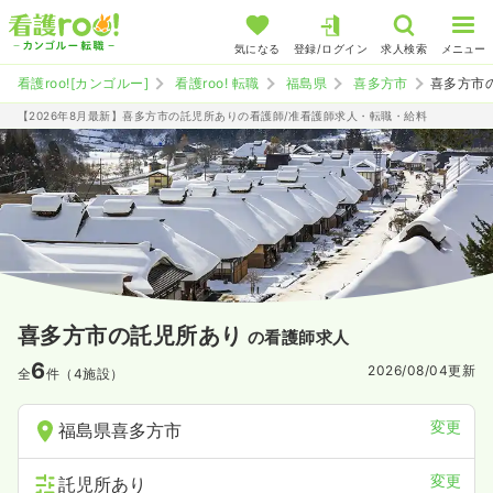
気になる
登録/ログイン
求人検索
メニュー
看護roo![カンゴルー]
看護roo! 転職
福島県
喜多方市
喜多方市
【2026年8月最新】喜多方市の託児所ありの看護師/准看護師求人・転職・給料
喜多方市の託児所あり
の看護師求人
6
2026/08/04
更新
全
件（4施設）
変更
福島県喜多方市
変更
託児所あり