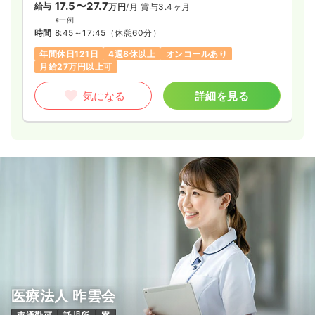
17.5〜27.7
給与
万円
/月
賞与3.4ヶ月
※一例
時間
8:45～17:45
（休憩60分）
年間休日121日
4週8休以上
オンコールあり
月給27万円以上可
気になる
詳細を見る
医療法人 昨雲会