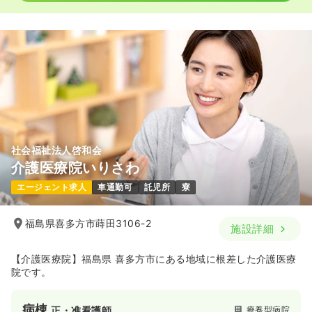
社会福祉法人啓和会
介護医療院いりさわ
エージェント求人
車通勤可
託児所
寮
福島県喜多方市蒔田3106-2
施設詳細
【介護医療院】福島県 喜多方市にある地域に根差した介護医療
院です。
病棟
療養型病院
正・准看護師