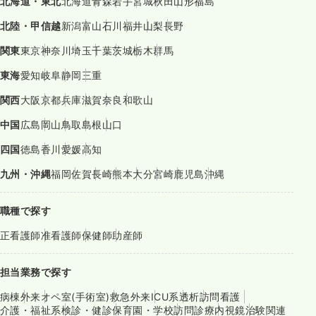
北海道・東北
北海道
青森
岩手
宮城
秋田
山形
福島
北陸・甲信越
新潟
富山
石川
福井
山梨
長野
関東
東京
神奈川
埼玉
千葉
茨城
栃木
群馬
東海
愛知
岐阜
静岡
三重
関西
大阪
京都
兵庫
滋賀
奈良
和歌山
中国
広島
岡山
鳥取
島根
山口
四国
徳島
香川
愛媛
高知
九州・沖縄
福岡
佐賀
長崎
熊本
大分
宮崎
鹿児島
沖縄
職種で探す
正看護師
准看護師
保健師
助産師
担当業務で探す
病棟
外来
オペ室(手術室)
救急外来
ICU系
透析
訪問看護
介護・福祉系
検診・健診
保育園・学校
訪問診療
内視鏡
治験関連