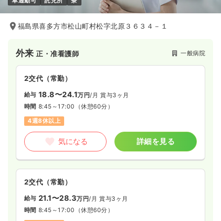
車通勤可
託児所
寮
福島県喜多方市松山町村松字北原３６３４－１
外来
一般病院
正・准看護師
2交代（常勤）
18.8〜24.1
給与
万円
/月
賞与3ヶ月
時間
8:45～17:00
（休憩60分）
4週8休以上
気になる
詳細を見る
2交代（常勤）
21.1〜28.3
給与
万円
/月
賞与3ヶ月
時間
8:45～17:00
（休憩60分）