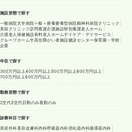
施設形態で探す
一般病院
大学病院
一般＋療養
療養型病院
精神科病院
クリニック
美容クリニック
訪問看護
介護施設
特別養護老人ホーム
介護老人保健施設
有料老人ホーム
デイケア・デイサービス
グループホーム
サ高住
障がい者施設
健診センター
保育園・学校
企業
年収で探す
300万円以上
400万円以上
500万円以上
600万円以上
700万円以上
800万円以上
勤務形態で探す
2交代
3交代
日勤のみ
夜勤のみ
診療科目で探す
美容外科
美容皮膚科
内科
呼吸器内科
消化器内科
循環器内科