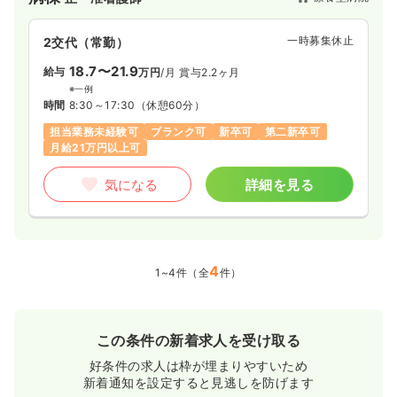
一時募集休止
2交代（常勤）
18.7〜21.9
給与
万円
/月
賞与2.2ヶ月
※一例
時間
8:30～17:30
（休憩60分）
担当業務未経験可
ブランク可
新卒可
第二新卒可
月給21万円以上可
気になる
詳細を見る
4
1~4件（全
件）
この条件の新着求人を受け取る
好条件の求人は枠が埋まりやすいため
新着通知を設定すると見逃しを防げます