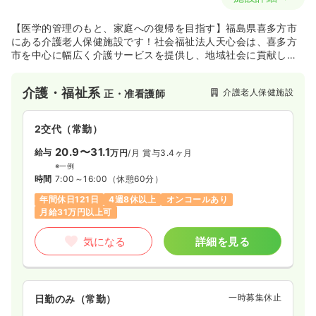
【医学的管理のもと、家庭への復帰を目指す】福島県喜多方市
にある介護老人保健施設です！社会福祉法人天心会は、喜多方
市を中心に幅広く介護サービスを提供し、地域社会に貢献して
おります！
介護・福祉系
介護老人保健施設
正・准看護師
2交代（常勤）
20.9〜31.1
給与
万円
/月
賞与3.4ヶ月
※一例
時間
7:00～16:00
（休憩60分）
年間休日121日
4週8休以上
オンコールあり
月給31万円以上可
気になる
詳細を見る
一時募集休止
日勤のみ（常勤）