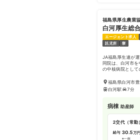
福島県厚生農業
白河厚生総
エージェント求人
託児所
寮
JA福島厚生連が
同院は、白河市を
の中核病院として
月1日に現病院に
備も一新。小児科
福島県白河市豊
準センター、新生
白河駅
7分
またがん診療にも力
は、がん診療連携
内視鏡的治療をは
病棟
助産師
を含めた集学的治
2交代（常勤
30.5
給与
万
※一例