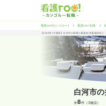
看護roo![カンゴルー]
看護roo! 転職
【2026年7月最新】白河市の病棟の看護師/准看護師求人
白河市の
8
全
件（3施設）