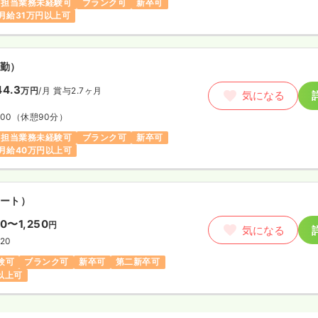
担当業務未経験可
ブランク可
新卒可
月給31万円以上可
勤）
44.3
万円
/月
賞与2.7ヶ月
気になる
:00
（休憩90分）
担当業務未経験可
ブランク可
新卒可
月給40万円以上可
ート）
00〜1,250
円
気になる
:20
験可
ブランク可
新卒可
第二新卒可
円以上可