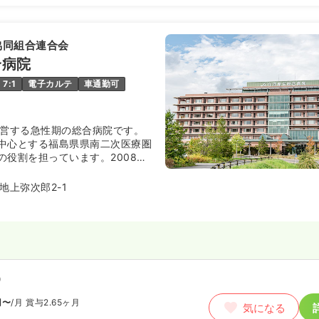
協同組合連合会
合病院
7:1
電子カルテ
車通勤可
運営する急性期の総合病院です。
中心とする福島県県南二次医療圏
の役割を担っています。2008年5
新築移転をして、医療機器等の設
、産科診療に関しては地域小児科
地上弥次郎2-1
児医療病院に指定されています。
を入れており、2010年2月に
拠点病院として承認され、手術や
じめ、放射線治療、外来化学療法
療を行っています。
）
円〜
/月
賞与2.65ヶ月
気になる