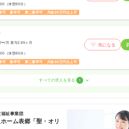
:00
（休憩60分）
験可
新卒可
第二新卒可
月給30万円以上可
）
円〜
/月
賞与2.65ヶ月
気になる
:00
（休憩60分）
験可
新卒可
第二新卒可
月給30万円以上可
すべての求人を見る
1
）
/月
賞与2.55ヶ月
気になる
例
世福祉事業団
:00
（休憩60分）
人ホーム表郷「聖・オリ
新卒可
月給29万円以上可