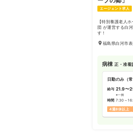
ーブの郷」
エージェント求人
【特別養護老人ホ
団 が運営する白
す！
福島県白河市表
病棟
正・准看
日勤のみ（常
21.9〜2
給与
※一例
時間
7:30～16
4週8休以上