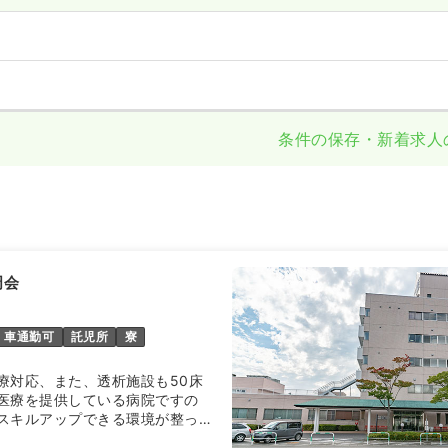
条件の保存・新着求人
周会
車通勤可
託児所
寮
療対応、また、透析施設も50床
医療を提供している病院ですの
スキルアップできる環境が整って