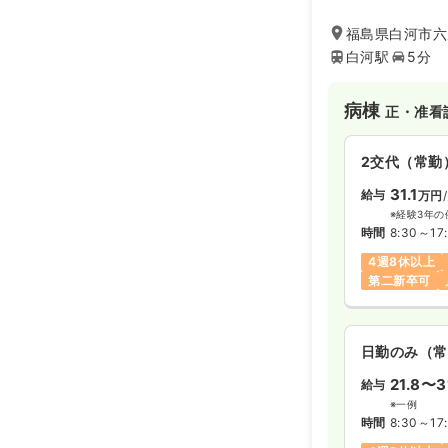
福島県白河市六反
白河駅
5分
病棟
正・准看
2交代（常勤
31.1
給与
万円
※経験3年の
時間
8:30～17
4週8休以上
第二新卒可
日勤のみ（常
21.8〜3
給与
※一例
時間
8:30～17