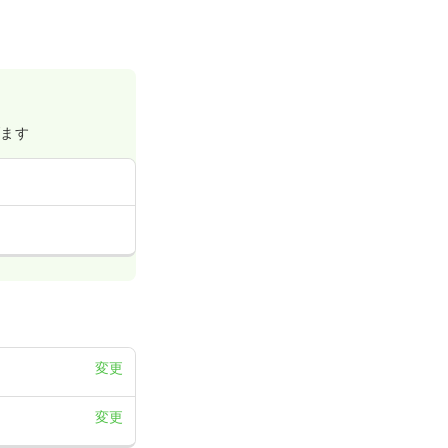
げます
変更
変更