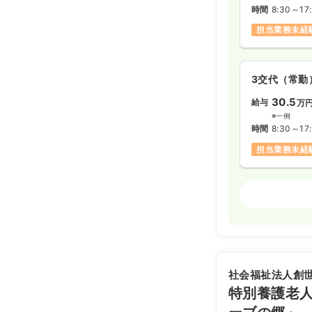
時間
8:30～17
担当業務未経
3交代（常勤
30.5
給与
万
※一例
時間
8:30～17
担当業務未経
病棟
正看護師
3交代（常勤
27.7
給与
万円
※経験3年の
社会福祉法人創
時間
8:30～17
特別養護老
新卒可
第二