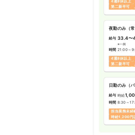
4週8休以上
第二新卒可
夜勤のみ（常
33.4〜
給与
※一例
時間
21:00～9
4週8休以上
第二新卒可
日勤のみ（パ
1,0
給与
時給
時間
8:30～17
担当業務未経
時給1,200