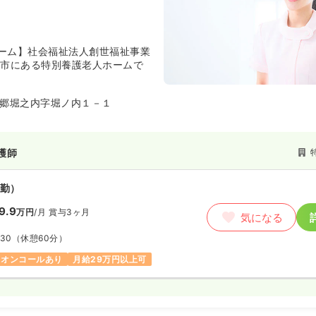
ーム】社会福祉法人創世福祉事業
河市にある特別養護老人ホームで
郷堀之内字堀ノ内１－１
護師
勤）
9.9
万円
/月
賞与3ヶ月
気になる
:30
（休憩60分）
オンコールあり
月給29万円以上可