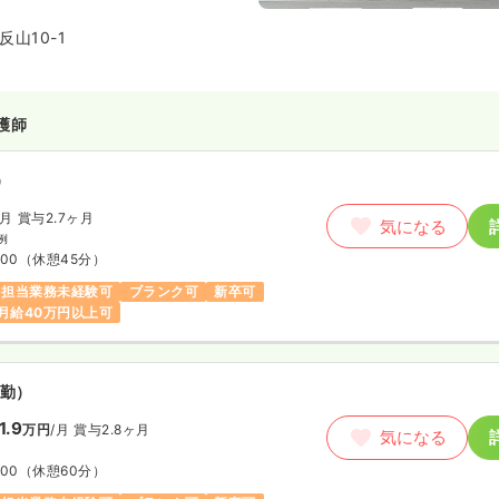
山10-1
護師
）
/月
賞与2.7ヶ月
気になる
例
:00
（休憩45分）
担当業務未経験可
ブランク可
新卒可
月給40万円以上可
勤）
1.9
万円
/月
賞与2.8ヶ月
気になる
:00
（休憩60分）