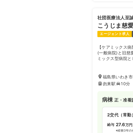
社団医療法人至
こうじま慈
エージェント求人
【ケアミックス病
(一般病院)と旧慈
ミックス型病院と
の病院です。通所
と福祉を一元化し
ケアの拠点病院の
福島県いわき市錦
勿来駅
10分
病棟
正・准看
2交代（常勤
27.6
給与
万円
※経験3年の