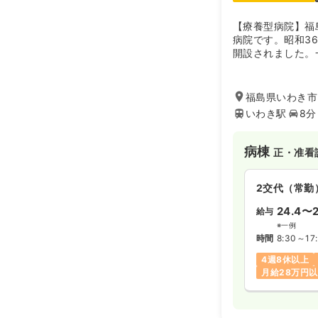
【療養型病院】福
病院です。昭和3
開設されました。
る大手医療グルー
し、地域の皆様の
福島県いわき市
いわき駅
8分
病棟
正・准看
2交代（常勤
24.4〜2
給与
※一例
時間
8:30～17
4週8休以上
月給28万円