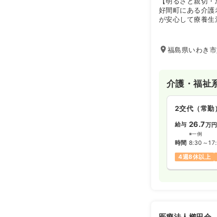
【明るさと親切・
好間町にある介護
が安心して療養生
を心がけておりま
福島県いわき市
介護・福祉
2交代（常勤
26.7
給与
万
※一例
時間
8:30～17
4週8休以上
医療法人櫛田会