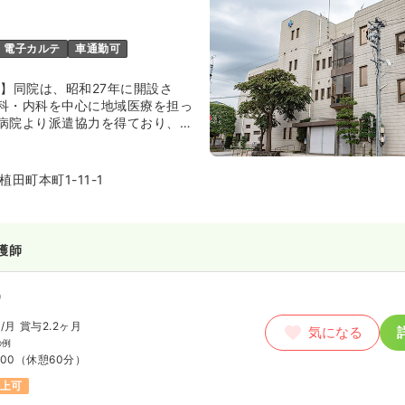
電子カルテ
車通勤可
市】同院は、昭和27年に開設さ
科・内科を中心に地域医療を担っ
病院より派遣協力を得ており、内
病内科、循環器科、呼吸器科の外
ります。
田町本町1-11-1
護師
）
円
/月
賞与2.2ヶ月
気になる
の例
:00
（休憩60分）
以上可