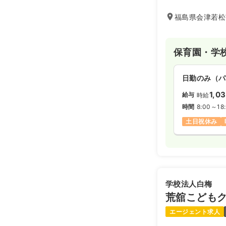
を感じられます。
会津に誕生した「
福島県会津若松
企業や学校法人と
です。働くお母さ
もたちが安心して
保育園・学
サポートします。
日勤のみ（パ
1,0
給与
時給
時間
8:00～18
土日祝休み
学校法人白梅
荒舘こども
エージェント求人