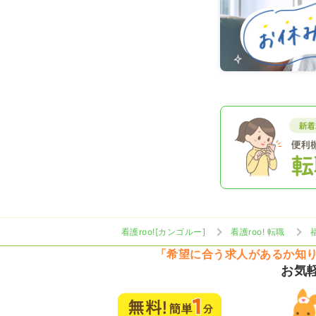
看護roo![カンゴルー]
看護roo! 転職
「希望に合う求人があるか知
お気