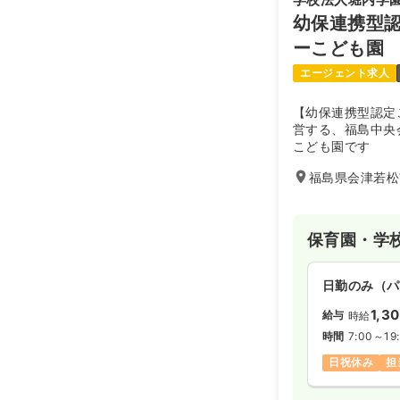
幼保連携型認
ーこども園
エージェント求人
【幼保連携型認定
営する、福島中央
こども園です
福島県会津若松
保育園・学
日勤のみ（パ
1,3
給与
時給
時間
7:00～19
日祝休み
担