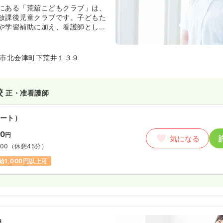
にある「荒舘こどもクラブ」は、
放課後児童クラブです。子どもた
や学習補助に加え、看護師として
の対応まで幅広く携わります。ア
気の中で、子どもたちの成長を身
ける環境です。
市北会津町下荒井１３９
校
正・准看護師
ート）
30
円
気になる
:00
（休憩45分）
給1,000円以上可
園