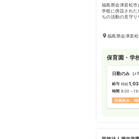
福島県会津若松市
学校に併設された
ちの活動の見守り
応急処置や緊急時
ットホームな雰囲
近に感じながら働
福島県会津若松
保育園・学
日勤のみ（パ
1,0
給与
時給
時間
8:00～19
日祝休み
時
学校法人堀内学