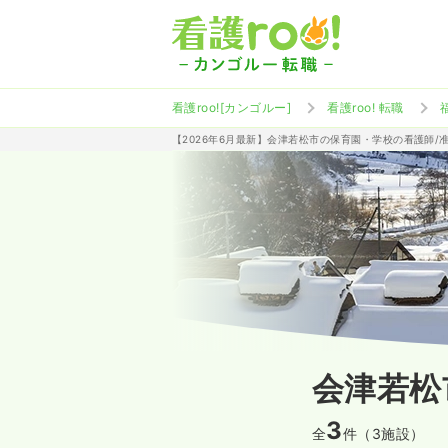
看護roo![カンゴルー]
看護roo! 転職
【2026年6月最新】会津若松市の保育園・学校の看護師/
会津若松
3
全
件（3施設）