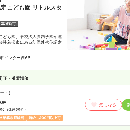
定こども園 リトルスタ
車通勤可
こども園】学校法人堀内学園が運
会津若松市にある幼保連携型認定
市インター西68
校
正・准看護師
ート）
00
円
気になる
:00
（休憩60分）
当業務未経験可
時給1,300円以上可