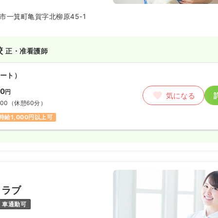
あいあいキッズクラブ」は、地域
市一箕町亀賀字北柳原45-1
連携する、新しいタイプの保育園
んを支えることを目的とし、子ど
過ごせる環境で、健やかな成長を
校
正・准看護師
ート）
30
円
気になる
:00
（休憩60分）
時給1,000円以上可
クラブ
車通勤可