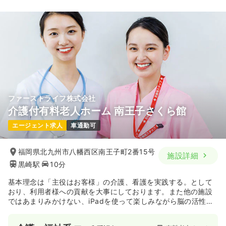
ファーストライフ株式会社
介護付有料老人ホーム 南王子さくら館
エージェント求人
車通勤可
福岡県北九州市八幡西区南王子町2番15号
施設詳細
黒崎駅
10分
基本理念は「主役はお客様」の介護、看護を実践する。として
おり、利用者様への貢献を大事にしております。また他の施設
ではあまりみかけない、iPadを使って楽しみながら脳の活性化
を促すトレーニングを行っております。