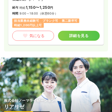
1,150〜1,250
給与
時給
円
時間
9:00～18:00
（休憩60分）
担当業務未経験可
ブランク可
第二新卒可
時給1,200円以上可
気になる
詳細を見る
株式会社ノーマライゼーション
リアリゼ