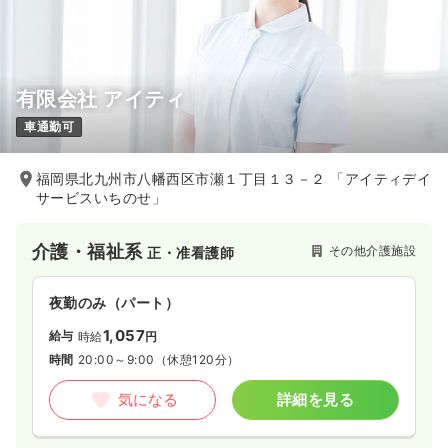
有限会社 アイティ
車通勤可
福岡県北九州市八幡西区市瀬１丁目１３－２ 「アイティデイ
サービスいちのせ」
介護・福祉系
その他介護施設
正・准看護師
夜勤のみ（パート）
1,057
給与
時給
円
時間
20:00～9:00
（休憩120分）
気になる
詳細を見る