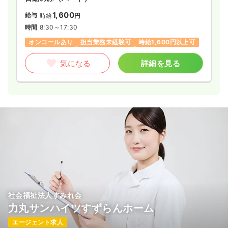
1,600
給与
時給
円
時間
8:30～17:30
オンコールあり
担当業務未経験可
時給1,600円以上可
気になる
詳細を見る
社会福祉法人すみれ会
力丸サンハイツすずらんホーム
エージェント求人