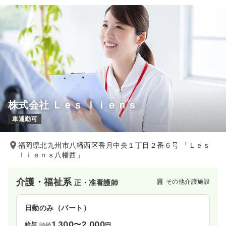
株式会社 Ｌｅｓ ｌｉｅｎｓ
車通勤可
福岡県北九州市八幡西区香月中央１丁目２番６号 「Ｌｅｓ
ｌｉｅｎｓ八幡西」
介護・福祉系
その他介護施設
正・准看護師
日勤のみ（パート）
1,300〜2,000
給与
時給
円