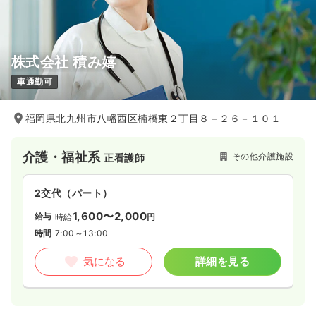
株式会社 積み嬉
車通勤可
福岡県北九州市八幡西区楠橋東２丁目８－２６－１０１
介護・福祉系
その他介護施設
正看護師
2交代（パート）
1,600〜2,000
給与
時給
円
時間
7:00～13:00
気になる
詳細を見る