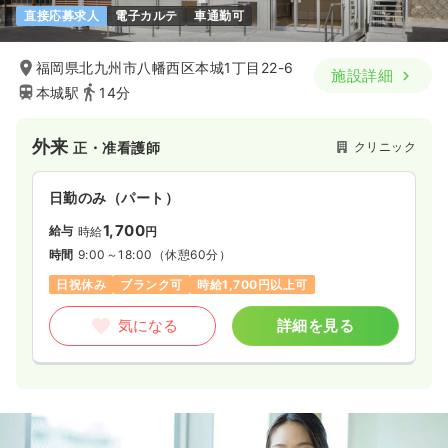
直接応募求人
電子カルテ
車通勤可
福岡県北九州市八幡西区本城1丁目22-6
施設詳細
本城駅
14分
外来
クリニック
正・准看護師
日勤のみ（パート）
1,700
給与
時給
円
時間
9:00～18:00
（休憩60分）
日祝休み
ブランク可
時給1,700円以上可
気になる
詳細を見る