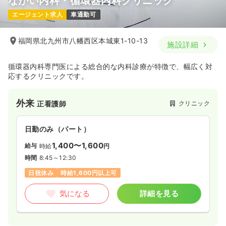
ながい内科・循環器内科クリニック
エージェント求人
車通勤可
福岡県北九州市八幡西区本城東1-10-13
施設詳細
循環器内科専門医による総合的な内科診療が特徴で、幅広く対
応するクリニックです。
外来
クリニック
正看護師
日勤のみ（パート）
1,400〜1,600
給与
時給
円
時間
8:45～12:30
日祝休み
時給1,600円以上可
気になる
詳細を見る