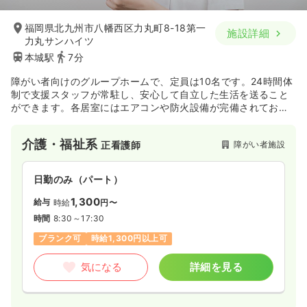
福岡県北九州市八幡西区力丸町8-18第一
施設詳細
力丸サンハイツ
本城駅
7分
障がい者向けのグループホームで、定員は10名です。24時間体
制で支援スタッフが常駐し、安心して自立した生活を送ること
ができます。各居室にはエアコンや防火設備が完備されてお
り、共用スペースには食堂やキッチン、談話スペースなどが設
けられています。周辺には病院や商業施設があり、便利な立地
介護・福祉系
障がい者施設
正看護師
です。
日勤のみ（パート）
1,300
給与
時給
円〜
時間
8:30～17:30
ブランク可
時給1,300円以上可
気になる
詳細を見る