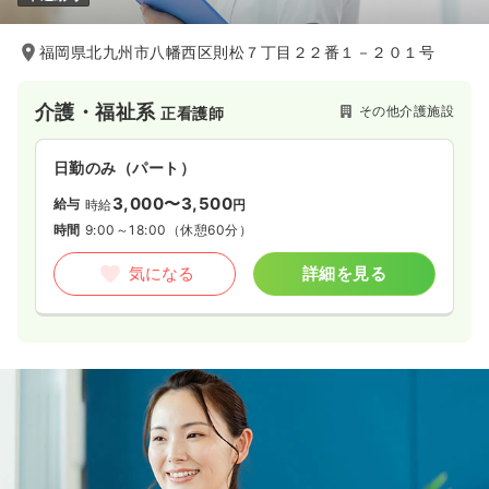
福岡県北九州市八幡西区則松７丁目２２番１－２０１号
介護・福祉系
その他介護施設
正看護師
日勤のみ（パート）
3,000〜3,500
給与
時給
円
時間
9:00～18:00
（休憩60分）
気になる
詳細を見る