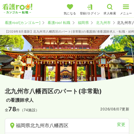
気になる
登録/ログイン
求人検索
メニュー
看護roo![カンゴルー]
看護roo! 転職
福岡県
北九州市
北九州市
【2026年8月最新】北九州市八幡西区のパート(非常勤)の看護師/准看護師求人・転職・給
北九州市八幡西区のパート(非常勤)
の看護師求人
78
2026/08/07
更新
全
件（74施設）
変更
福岡県北九州市八幡西区