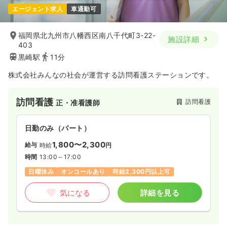
エージェント求人
車通勤可
福岡県北九州市八幡西区南八千代町3-22-
施設詳細
403
黒崎駅
11分
株式会社みんなの社会が運営する訪問看護ステーションです。
訪問看護
訪問看護
正・准看護師
日勤のみ（パート）
1,800〜2,300
給与
時給
円
時間
13:00～17:00
日曜休み
オンコールあり
時給2,300円以上可
気になる
詳細を見る