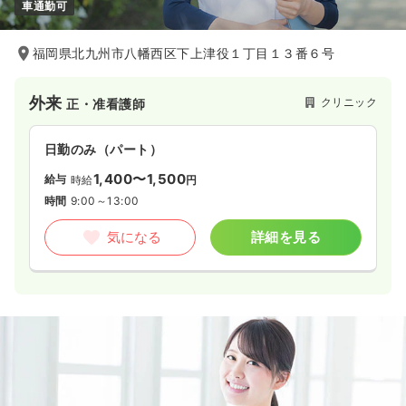
車通勤可
福岡県北九州市八幡西区下上津役１丁目１３番６号
外来
クリニック
正・准看護師
日勤のみ（パート）
1,400〜1,500
給与
時給
円
時間
9:00～13:00
気になる
詳細を見る