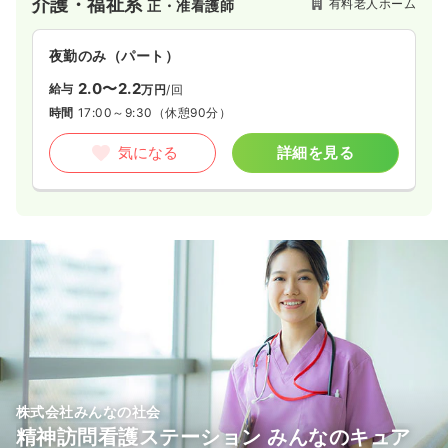
介護・福祉系
有料老人ホーム
正・准看護師
夜勤のみ（パート）
2.0〜2.2
給与
万円
/回
時間
17:00～9:30
（休憩90分）
気になる
詳細を見る
株式会社みんなの社会
精神訪問看護ステーション みんなのキュア