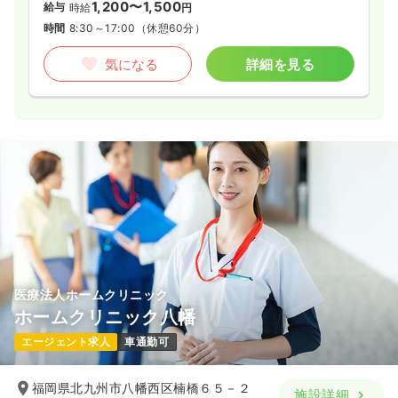
1,200〜1,500
給与
時給
円
時間
8:30～17:00
（休憩60分）
気になる
詳細を見る
医療法人ホームクリニック
ホームクリニック八幡
エージェント求人
車通勤可
福岡県北九州市八幡西区楠橋６５－２
施設詳細