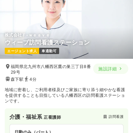
株式会社Ｆ‐ｗｅａｖｅ
ウィーブ訪問看護ステーション
エージェント求人
車通勤可
福岡県北九州市八幡西区鷹の巣三丁目8番
施設詳細
29号
森下駅
4分
地域に密着し、ご利用者様及びご家族に寄り添う細やかな看護
を提供することも目指している八幡西区の訪問看護ステーショ
ンです。
介護・福祉系
訪問看護
正看護師
日勤のみ（パート）