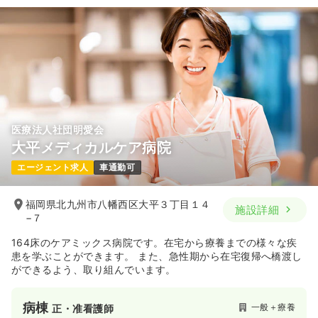
医療法人社団明愛会
大平メディカルケア病院
エージェント求人
車通勤可
福岡県北九州市八幡西区大平３丁目１４
施設詳細
−７
164床のケアミックス病院です。在宅から療養までの様々な疾
患を学ぶことができます。 また、急性期から在宅復帰へ橋渡し
ができるよう、取り組んでいます。
病棟
一般＋療養
正・准看護師