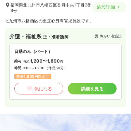
福岡県北九州市八幡西区香月中央1丁目2番
施設詳細
6号
北九州市八幡西区の重症心身障害児施設です。
介護・福祉系
障がい者施設
正・准看護師
日勤のみ（パート）
1,200〜1,800
給与
時給
円
時間
9:00～18:00
（休憩60分）
時給1,800円以上可
気になる
詳細を見る