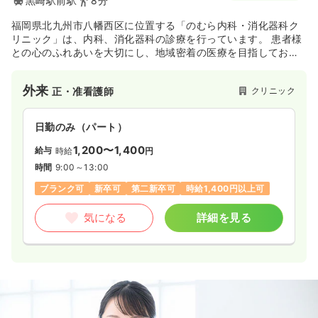
黒崎駅前駅
8分
福岡県北九州市八幡西区に位置する「のむら内科・消化器科ク
リニック」は、内科、消化器科の診療を行っています。 患者様
との心のふれあいを大切にし、地域密着の医療を目指してお
り、「イザという時に気軽に相談できるように」という理念の
もと診療しています。 消化器科の専門性を活かしつつ、どんな
外来
クリニック
正・准看護師
些細なことでも相談できる「かかりつけ医」として、分かりや
すく丁寧な説明と、共に納得のいく治療を行うことに注力して
いる環境です。
日勤のみ（パート）
1,200〜1,400
給与
時給
円
時間
9:00～13:00
ブランク可
新卒可
第二新卒可
時給1,400円以上可
気になる
詳細を見る