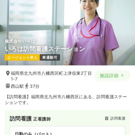
株式会社いろは
いろは訪問看護ステーション
エージェント求人
車通勤可
福岡県北九州市八幡西区町上津役東2丁目
施設詳細
1-7
西山駅
37分
【訪問看護】福岡県北九州市八幡西区にある、訪問看護ステー
ションです。
訪問看護
訪問看護
正看護師
日勤のみ（パート）