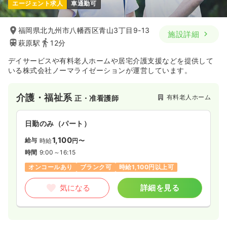
エージェント求人
車通勤可
福岡県北九州市八幡西区青山3丁目9-13
施設詳細
萩原駅
12分
デイサービスや有料老人ホームや居宅介護支援などを提供して
いる株式会社ノーマライゼーションが運営しています。
介護・福祉系
有料老人ホーム
正・准看護師
日勤のみ（パート）
1,100
給与
時給
円〜
時間
9:00～16:15
オンコールあり
ブランク可
時給1,100円以上可
気になる
詳細を見る