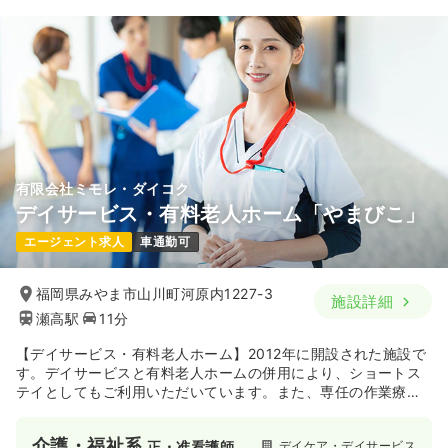
有限会社ミモレ・ダイコク
デイサービス・有料老人ホーム「やまびこ」
エージェント求人
車通勤可
福岡県みやま市山川町河原内1227-3
施設詳細
瀬高駅
11分
【デイサービス・有料老人ホーム】2012年に開設された施設で
す。デイサービスと有料老人ホームの併用により、ショートス
テイとしてもご利用いただいています。また、専任の作業療法
士による作業療法を行っております。
介護・福祉系
デイケア・デイサービス
正・准看護師