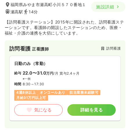
福岡県みやま市瀬高町小川５７０番地１
施設詳細
瀬高駅
14分
【訪問看護ステーション】2015年に開設された、訪問看護ステ
ーションです。看護師の開設したステーションのため、医療・
福祉・介護の連携を大切にしています。
訪問看護
訪問看護
正看護師
日勤のみ（常勤）
22.0〜31.0
給与
万円
/月
賞与2.4ヶ月
※一例
時間
8:30～17:30
4週8休以上
オンコールあり
担当業務未経験可
月給31万円以上可
気になる
詳細を見る