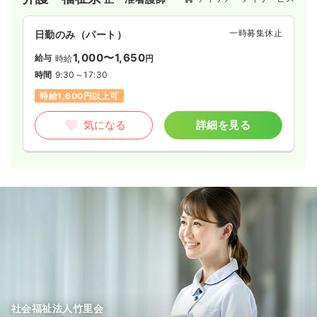
一時募集休止
日勤のみ（パート）
1,000〜1,650
給与
時給
円
時間
9:30～17:30
時給1,600円以上可
気になる
詳細を見る
社会福祉法人竹里会