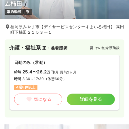
ム楠田
車通勤可
寮
福岡県みやま市【デイサービスセンターすまいる楠田】 高田
町下楠田２１５３ー１
介護・福祉系
その他介護施設
正・准看護師
日勤のみ（常勤）
25.4〜26.2
給与
万円
/月
賞与2ヶ月
時間
8:30～17:30
（休憩60分）
4週8休以上
気になる
詳細を見る