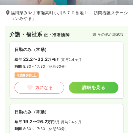
福岡県みやま市瀬高町小川５７０番地１ 「訪問看護ステーシ
ョンみやま」
介護・福祉系
その他介護施設
正・准看護師
日勤のみ（常勤）
22.2〜32.2
給与
万円
/月
賞与2.4ヶ月
時間
8:30～17:30
（休憩60分）
4週8休以上
気になる
詳細を見る
日勤のみ（常勤）
19.2〜26.2
給与
万円
/月
賞与2.4ヶ月
時間
8:30～17:30
（休憩60分）