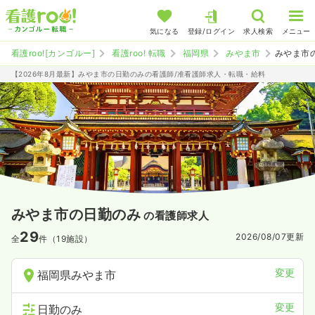
気になる
登録/ログイン
求人検索
メニュー
看護roo![カンゴルー]
看護roo! 転職
福岡県
みやま市
みやま市
【2026年8月最新】みやま市の日勤のみの看護師/准看護師求人・転職・給料
みやま市の日勤のみ
の看護師求人
29
2026/08/07
更新
全
件（19施設）
変更
福岡県みやま市
変更
日勤のみ