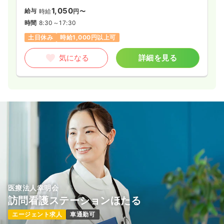
1,050
給与
時給
円〜
時間
8:30～17:30
土日休み
時給1,000円以上可
気になる
詳細を見る
医療法人幸明会
訪問看護ステーションほたる
エージェント求人
車通勤可