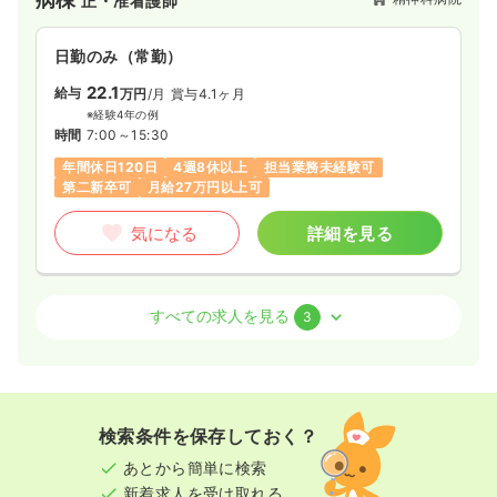
正・准看護師
日勤のみ（常勤）
22.1
給与
万円
/月
賞与4.1ヶ月
※経験4年の例
時間
7:00～15:30
年間休日120日
4週8休以上
担当業務未経験可
第二新卒可
月給27万円以上可
気になる
詳細を見る
外来
精神科病院
正・准看護師
すべての求人を見る
3
一時募集休止
日勤のみ（常勤）
21.6〜26.2
給与
万円
/月
賞与1.5ヶ月
※一例
検索条件を保存しておく？
時間
9:00～17:30
（休憩60分）
あとから簡単に検索
日祝休み
年間休日120日
4週8休以上
新着求人を受け取れる
月給26万円以上可