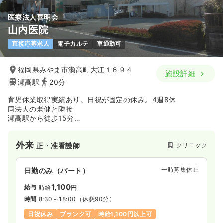
医療法人喜明会
山内医院
直接応募求人
電子カルテ
車通勤可
福岡県みやま市瀬高町大江１６９４
施設詳細
瀬高駅
20分
育児休業取得実績あり。日祝が固定の休み。4週8休
同法人の老健と隣接
瀬高駅から徒歩15分
内科クリニックで募集中
外来
クリニック
正・准看護師
一時募集休止
日勤のみ（パート）
1,100
給与
時給
円
時間
8:30～18:00
（休憩90分）
日祝休み
ブランク可
時給1,100円以上可