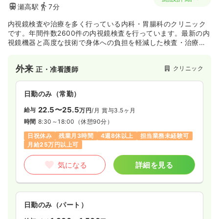
瀬高駅
7分
内視鏡検査や治療を多く行っている内科・胃腸科のクリニック
です。年間件数2600件の内視鏡検査を行っています。最新の内
視鏡機器と高度な技術で身体への負担を軽減した検査・治療に
取り組んでおります。
また、生活習慣病の管理などもしっかり行い、地域の皆様に貢
外来
クリニック
正・准看護師
献していきたいと考え、スタッフ一同診療に携わっています。
内視鏡室勤務初心者の方へも丁寧な指導を行っていきます。
現在看護師8名、医師3名(常勤2名）医療事務3名で20～50代の
日勤のみ（常勤）
多様な年齢層です。
22.5〜25.5
給与
万円
/月
賞与3.5ヶ月
時間
8:30～18:00
（休憩90分）
日祝休み
残業月3時間
4週8休以上
担当業務未経験可
月給25万円以上可
気になる
詳細を見る
日勤のみ（パート）