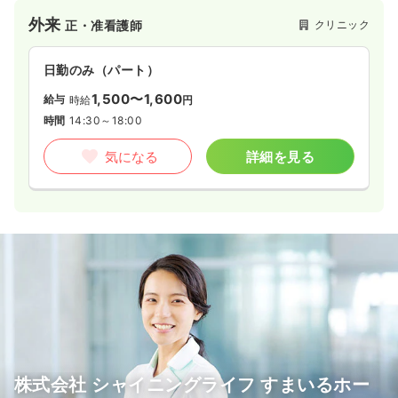
外来
クリニック
正・准看護師
日勤のみ（パート）
1,500〜1,600
給与
時給
円
時間
14:30～18:00
気になる
詳細を見る
株式会社 シャイニングライフ すまいるホー