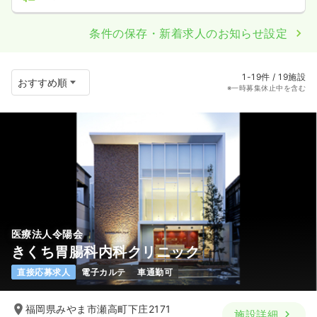
条件の保存・新着求人のお知らせ設定
1-19件 / 19施設
※一時募集休止中を含む
医療法人令陽会
きくち胃腸科内科クリニック
直接応募求人
電子カルテ
車通勤可
福岡県みやま市瀬高町下庄2171
施設詳細