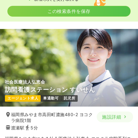
この検索条件を保存
気になる
詳細を見る
一時募集休止
日勤のみ（パート）
1,500
給与
時給
円
時間
9:00～13:00
日祝休み
時給1,500円以上可
気になる
詳細を見る
社会医療法人弘恵会
訪問看護ステーション すいせん
介護・福祉系
精神科病院
正・准看護師
エージェント求人
車通勤可
託児所
一時募集休止
日勤のみ（常勤）
福岡県みやま市高田町濃施480-2 ヨコク
施設詳細
ラ病院1階
20.0〜27.1
給与
万円
/月
賞与4.1ヶ月
渡瀬駅
5分
※一例
時間
9:00～17:30