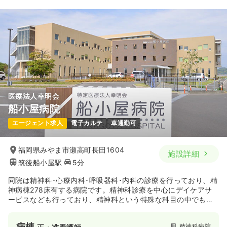
医療法人幸明会
船小屋病院
エージェント求人
電子カルテ
車通勤可
福岡県みやま市瀬高町長田1604
施設詳細
筑後船小屋駅
5分
同院は精神科･心療内科･呼吸器科･内科の診療を行っており、精
神病棟278床有する病院です。精神科診療を中心にデイケアサ
ービスなども行っており、精神科という特殊な科目の中でも幅
広く医療を提供しております。
病棟
精神科病院