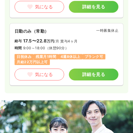
気になる
詳細を見る
一時募集休止
日勤のみ（常勤）
17.5〜22.8
給与
万円
/月
賞与4ヶ月
時間
9:00～18:00
（休憩90分）
日祝休み
残業月1時間
4週8休以上
ブランク可
月給22万円以上可
気になる
詳細を見る