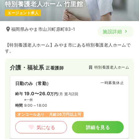
特別養護老人ホーム 竹里館
エージェント求人
福岡県みやま市山川町原町83-1
施設詳細
【特別養護老人ホーム】みやま市にある特別養護老人ホームで
す。
介護・福祉系
特別養護老人ホーム
正看護師
一時募集休止
日勤のみ（常勤）
19.0〜26.0
給与
万円
/月
賞与2回
※一例
時間
9:00～18:00
オンコールあり
月給26万円以上可
気になる
詳細を見る