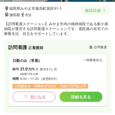
福岡県みやま市瀬高町坂田91-1
施設詳細
瀬高駅
8分
【訪問看護ステーション】みやま市内の精神病院である船小屋
病院が運営する訪問看護ステーションです。退院後の在宅での
療養生活、自立をサポートしています。
訪問看護
訪問看護
正看護師
一時募集休止
日勤のみ（常勤）
21.9
給与
万円
/月
賞与4.1ヶ月
※経験12年の例
時間
9:30～17:30
（休憩60分）
土日祝休み
年間休日120日
月給21万円以上可
気になる
詳細を見る