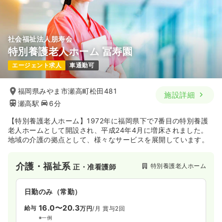
社会福祉法人朋寿会
特別養護老人ホーム 冨寿園
エージェント求人
車通勤可
福岡県みやま市瀬高町松田481
施設詳細
瀬高駅
6分
【特別養護老人ホーム】1972年に福岡県下で7番目の特別養護
老人ホームとして開設され、平成24年4月に増床されました。
地域の介護の拠点として、様々なサービスを展開しています。
介護・福祉系
特別養護老人ホーム
正・准看護師
日勤のみ（常勤）
16.0〜20.3
給与
万円
/月
賞与2回
※一例