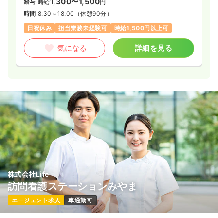
1,300〜1,500
給与
時給
円
時間
8:30～18:00
（休憩90分）
日祝休み
担当業務未経験可
時給1,500円以上可
気になる
詳細を見る
株式会社Life
訪問看護ステーションみやま
エージェント求人
車通勤可