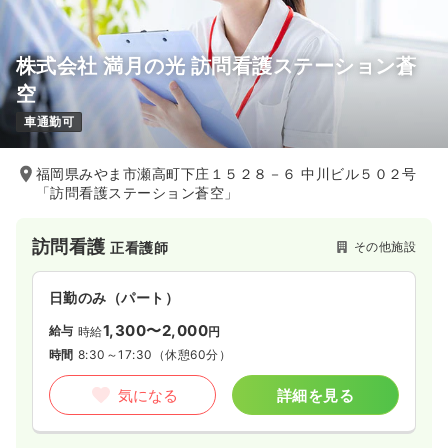
株式会社 満月の光 訪問看護ステーション蒼
空
車通勤可
福岡県みやま市瀬高町下庄１５２８－６ 中川ビル５０２号
「訪問看護ステーション蒼空」
訪問看護
その他施設
正看護師
日勤のみ（パート）
1,300〜2,000
給与
時給
円
時間
8:30～17:30
（休憩60分）
気になる
詳細を見る