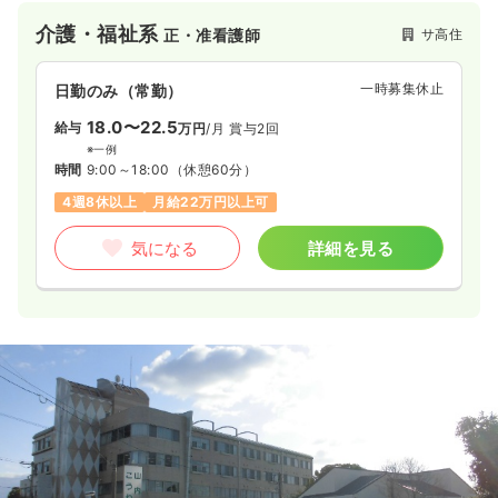
介護・福祉系
サ高住
正・准看護師
一時募集休止
日勤のみ（常勤）
18.0〜22.5
給与
万円
/月
賞与2回
※一例
時間
9:00～18:00
（休憩60分）
4週8休以上
月給22万円以上可
気になる
詳細を見る