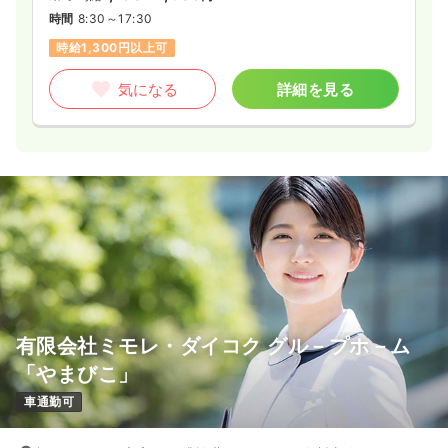
時間
8:30～17:30
時給1,300円以上可
気になる
詳細を見る
有限会社ミモレ・ダイコク グル－プホ－ム
「やまびこ」
車通勤可