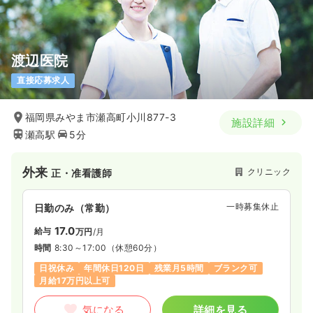
渡辺医院
直接応募求人
福岡県みやま市瀬高町小川877-3
施設詳細
瀬高駅
5分
外来
クリニック
正・准看護師
一時募集休止
日勤のみ（常勤）
17.0
給与
万円
/月
時間
8:30～17:00
（休憩60分）
日祝休み
年間休日120日
残業月5時間
ブランク可
月給17万円以上可
気になる
詳細を見る