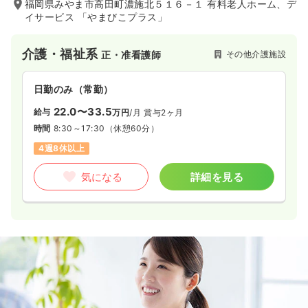
福岡県みやま市高田町濃施北５１６－１ 有料老人ホーム、デ
イサービス 「やまびこプラス」
介護・福祉系
その他介護施設
正・准看護師
日勤のみ（常勤）
22.0〜33.5
給与
万円
/月
賞与2ヶ月
時間
8:30～17:30
（休憩60分）
4週8休以上
気になる
詳細を見る