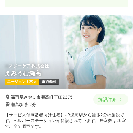
エスジーケア 株式会社
えみうむ瀬高
エージェント求人
車通勤可
福岡県みやま市瀬高町下庄2375
施設詳細
瀬高駅
2分
【サービス付高齢者向け住宅】JR瀬高駅から徒歩2分の施設で
す。ヘルパーステーションが併設されています。居室数は29室
で、全て個室です。