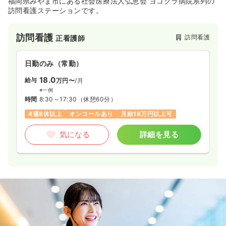
福岡県みやま市にある社会医療法人弘恵会 ヨコクラ病院系列の
訪問看護ステーションです。
土日祝休み
年間休日120日
担当業務未経験可
月給27万円以上可
訪問看護
訪問看護
正看護師
気になる
詳細を見る
日勤のみ（常勤）
18.0
給与
万円〜
/月
※一例
時間
8:30～17:30
（休憩60分）
4週8休以上
オンコールあり
月給18万円以上可
気になる
詳細を見る