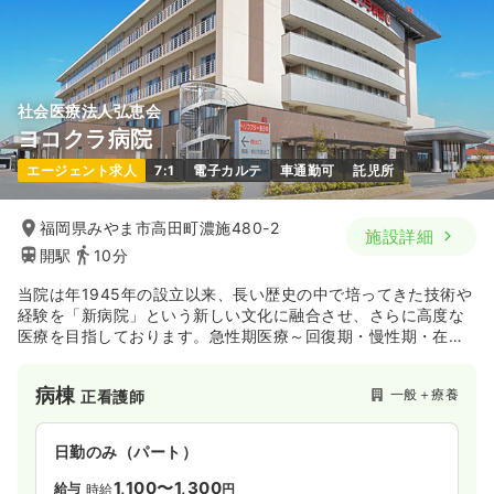
社会医療法人弘恵会
ヨコクラ病院
エージェント求人
7:1
電子カルテ
車通勤可
託児所
福岡県みやま市高田町濃施480-2
施設詳細
開駅
10分
当院は年1945年の設立以来、長い歴史の中で培ってきた技術や
経験を「新病院」という新しい文化に融合させ、さらに高度な
医療を目指しております。急性期医療～回復期・慢性期・在宅
まで幅広い症例に対応し、365日のリハビリテーションも行う
など、地域のニーズに応える病院です。特殊外来としてフット
病棟
一般＋療養
正看護師
ケア外来、禁煙外来、頭痛外来、もの忘れ外来、無呼吸外来が
有ります。
平成28年6月に(財）日本医療機能評価機構の機能種別版評価項
日勤のみ（パート）
目3rdG：Ver.1.1に認定されています。
1,100〜1,300
給与
時給
円