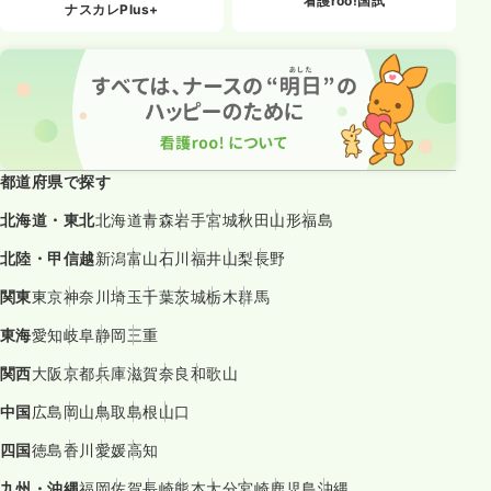
看護roo!国試
ナスカレPlus+
都道府県で探す
北海道・東北
北海道
青森
岩手
宮城
秋田
山形
福島
北陸・甲信越
新潟
富山
石川
福井
山梨
長野
関東
東京
神奈川
埼玉
千葉
茨城
栃木
群馬
東海
愛知
岐阜
静岡
三重
関西
大阪
京都
兵庫
滋賀
奈良
和歌山
中国
広島
岡山
鳥取
島根
山口
四国
徳島
香川
愛媛
高知
九州・沖縄
福岡
佐賀
長崎
熊本
大分
宮崎
鹿児島
沖縄