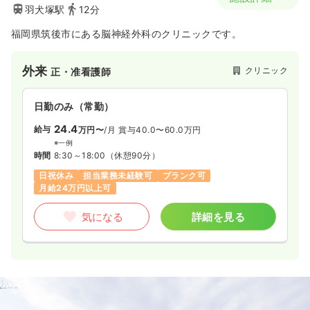
羽犬塚駅
12分
福岡県筑後市にある脳神経外科のクリニックです。
外来
クリニック
正・准看護師
日勤のみ（常勤）
24.4
給与
万円〜
/月
賞与40.0〜60.0万円
※一例
時間
8:30～18:00
（休憩90分）
日祝休み
担当業務未経験可
ブランク可
月給24万円以上可
気になる
詳細を見る