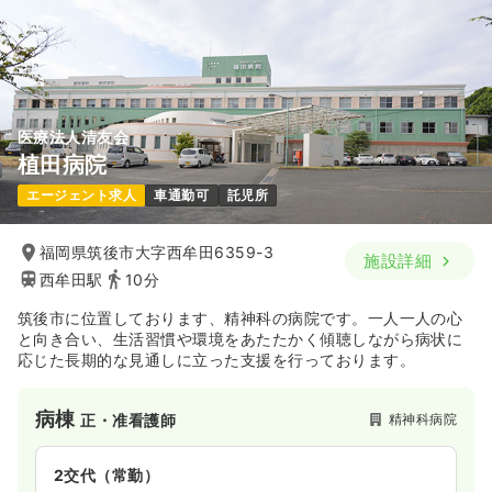
医療法人清友会
植田病院
エージェント求人
車通勤可
託児所
福岡県筑後市大字西牟田6359-3
施設詳細
西牟田駅
10分
筑後市に位置しております、精神科の病院です。一人一人の心
と向き合い、生活習慣や環境をあたたかく傾聴しながら病状に
応じた長期的な見通しに立った支援を行っております。
病棟
精神科病院
正・准看護師
2交代（常勤）