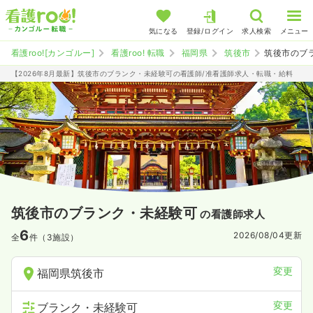
気になる
登録/ログイン
求人検索
メニュー
看護roo![カンゴルー]
看護roo! 転職
福岡県
筑後市
筑後市のブ
【2026年8月最新】筑後市のブランク・未経験可の看護師/准看護師求人・転職・給料
筑後市のブランク・未経験可
の看護師求人
6
2026/08/04
更新
全
件（3施設）
変更
福岡県筑後市
変更
ブランク・未経験可