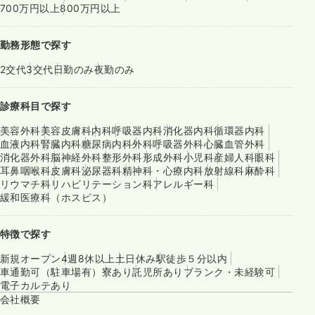
700万円以上
800万円以上
勤務形態で探す
2交代
3交代
日勤のみ
夜勤のみ
診療科目で探す
美容外科
美容皮膚科
内科
呼吸器内科
消化器内科
循環器内科
血液内科
腎臓内科
糖尿病内科
外科
呼吸器外科
心臓血管外科
消化器外科
脳神経外科
整形外科
形成外科
小児科
産婦人科
眼科
耳鼻咽喉科
皮膚科
泌尿器科
精神科・心療内科
放射線科
麻酔科
リウマチ科
リハビリテーション科
アレルギー科
緩和医療科（ホスピス）
特徴で探す
新規オープン
4週8休以上
土日休み
駅徒歩５分以内
車通勤可（駐車場有）
寮あり
託児所あり
ブランク・未経験可
電子カルテあり
会社概要