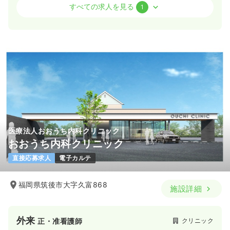
訪問看護
精神科病院
正看護師
すべての求人を見る
1
一時募集休止
日勤のみ（常勤）
22.9〜26.2
給与
万円
/月
賞与2回
※一例
時間
8:30～17:00
（休憩60分）
4週8休以上
担当業務未経験可
月給26万円以上可
気になる
詳細を見る
医療法人おおうち内科クリニック
おおうち内科クリニック
直接応募求人
電子カルテ
福岡県筑後市大字久富868
施設詳細
外来
クリニック
正・准看護師