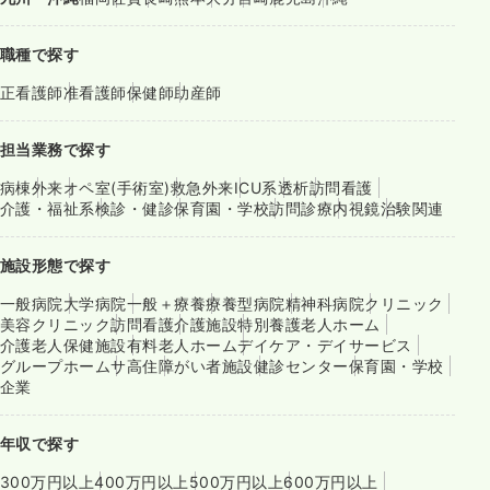
職種で探す
正看護師
准看護師
保健師
助産師
担当業務で探す
病棟
外来
オペ室(手術室)
救急外来
ICU系
透析
訪問看護
介護・福祉系
検診・健診
保育園・学校
訪問診療
内視鏡
治験関連
施設形態で探す
一般病院
大学病院
一般＋療養
療養型病院
精神科病院
クリニック
美容クリニック
訪問看護
介護施設
特別養護老人ホーム
介護老人保健施設
有料老人ホーム
デイケア・デイサービス
グループホーム
サ高住
障がい者施設
健診センター
保育園・学校
企業
年収で探す
300万円以上
400万円以上
500万円以上
600万円以上