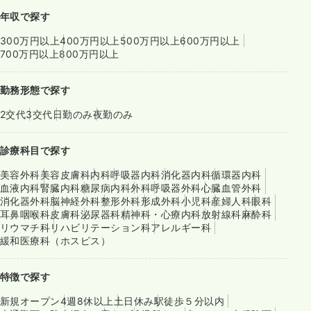
年収で探す
300万円以上
400万円以上
500万円以上
600万円以上
700万円以上
800万円以上
勤務形態で探す
2交代
3交代
日勤のみ
夜勤のみ
診療科目で探す
美容外科
美容皮膚科
内科
呼吸器内科
消化器内科
循環器内科
血液内科
腎臓内科
糖尿病内科
外科
呼吸器外科
心臓血管外科
消化器外科
脳神経外科
整形外科
形成外科
小児科
産婦人科
眼科
耳鼻咽喉科
皮膚科
泌尿器科
精神科・心療内科
放射線科
麻酔科
リウマチ科
リハビリテーション科
アレルギー科
緩和医療科（ホスピス）
特徴で探す
新規オープン
4週8休以上
土日休み
駅徒歩５分以内