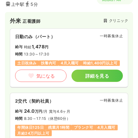
上中駅
5分
外来
クリニック
正看護師
一時募集休止
日勤のみ（パート）
1,478
給与
時給
円
時間
13:30～17:30
土日祝休み
扶養内可
4月入職可
時給1,400円以上可
気になる
詳細を見る
一時募集休止
2交代（契約社員）
24.0
給与
万円
/月
賞与4.6ヶ月
時間
8:30～17:15
（休憩60分）
年間休日125日
残業月1時間
ブランク可
4月入職可
月給24万円以上可