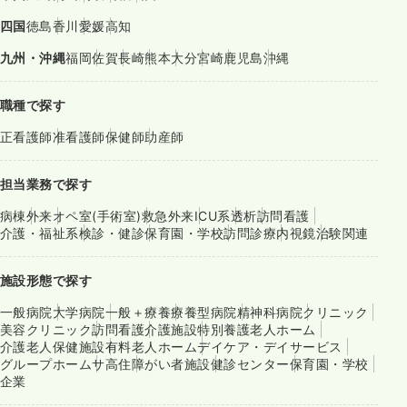
四国
徳島
香川
愛媛
高知
九州・沖縄
福岡
佐賀
長崎
熊本
大分
宮崎
鹿児島
沖縄
職種で探す
正看護師
准看護師
保健師
助産師
担当業務で探す
病棟
外来
オペ室(手術室)
救急外来
ICU系
透析
訪問看護
介護・福祉系
検診・健診
保育園・学校
訪問診療
内視鏡
治験関連
施設形態で探す
一般病院
大学病院
一般＋療養
療養型病院
精神科病院
クリニック
美容クリニック
訪問看護
介護施設
特別養護老人ホーム
介護老人保健施設
有料老人ホーム
デイケア・デイサービス
グループホーム
サ高住
障がい者施設
健診センター
保育園・学校
企業