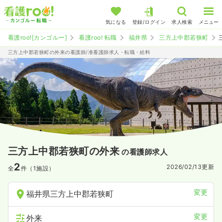
気になる
登録/ログイン
求人検索
メニュー
看護roo![カンゴルー]
看護roo! 転職
福井県
三方上中郡若狭町
三方上中郡若狭町の外来の看護師/准看護師求人・転職・給料
三方上中郡若狭町の外来
の看護師求人
2
2026/02/13
更新
全
件（1施設）
変更
福井県三方上中郡若狭町
変更
外来