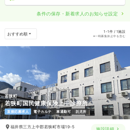
条件の保存・新着求人のお知らせ設定
1-1件 / 1施設
※一時募集休止中を含む
若狭町
若狭町国民健康保険上中診療所
直接応募求人
電子カルテ
車通勤可
託児所
福井県三方上中郡若狭町市場19-5
施設詳細