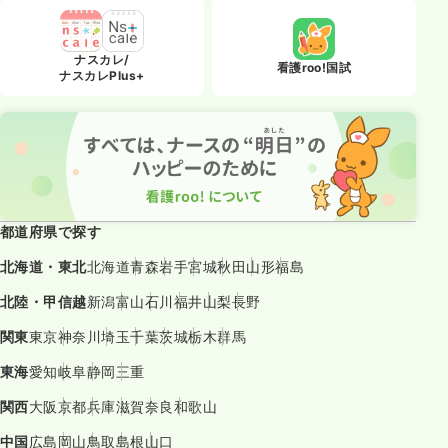
ナスカレ/
看護roo!国試
ナスカレPlus+
都道府県で探す
北海道・東北
北海道
青森
岩手
宮城
秋田
山形
福島
北陸・甲信越
新潟
富山
石川
福井
山梨
長野
関東
東京
神奈川
埼玉
千葉
茨城
栃木
群馬
東海
愛知
岐阜
静岡
三重
関西
大阪
京都
兵庫
滋賀
奈良
和歌山
中国
広島
岡山
鳥取
島根
山口