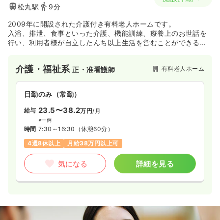
松丸駅
9分
2009年に開設された介護付き有料老人ホームです。
入浴、排泄、食事といった介護、機能訓練、療養上のお世話を
行い、利用者様が自立したんち以上生活を営むことができるよ
う、ご支援しています。
介護・福祉系
有料老人ホーム
正・准看護師
日勤のみ（常勤）
23.5〜38.2
給与
万円
/月
※一例
時間
7:30～16:30
（休憩60分）
4週8休以上
月給38万円以上可
気になる
詳細を見る