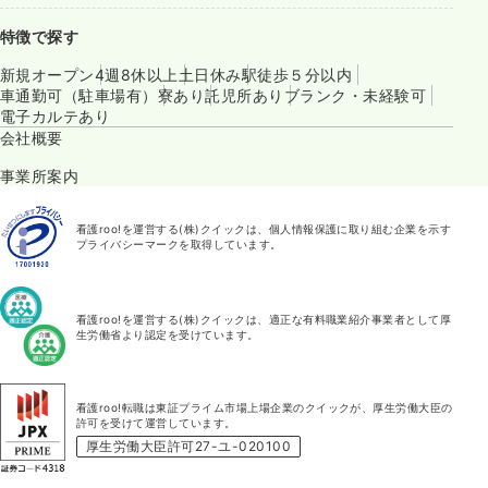
特徴で探す
新規オープン
4週8休以上
土日休み
駅徒歩５分以内
車通勤可（駐車場有）
寮あり
託児所あり
ブランク・未経験可
電子カルテあり
会社概要
事業所案内
看護roo!を運営する(株)クイックは、個人情報保護に取り組む企業を示す
プライバシーマークを取得しています。
看護roo!を運営する(株)クイックは、適正な有料職業紹介事業者として厚
生労働省より認定を受けています。
看護roo!転職は東証プライム市場上場企業のクイックが、厚生労働大臣の
許可を受けて運営しています。
厚生労働大臣許可27-ユ-020100