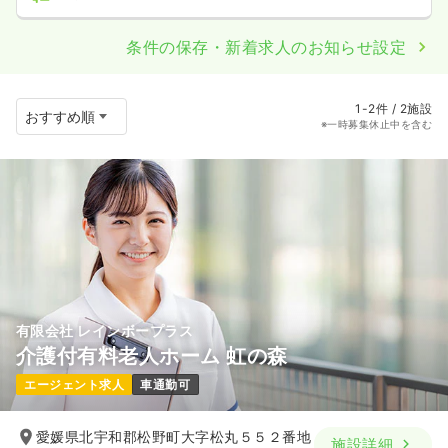
条件の保存・新着求人のお知らせ設定
1-2件 / 2施設
※一時募集休止中を含む
有限会社 レインボープラス
介護付有料老人ホーム 虹の森
エージェント求人
車通勤可
愛媛県北宇和郡松野町大字松丸５５２番地
施設詳細