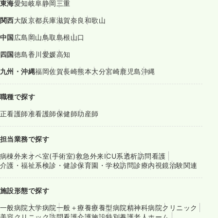
東海
愛知
岐阜
静岡
三重
関西
大阪
京都
兵庫
滋賀
奈良
和歌山
中国
広島
岡山
鳥取
島根
山口
四国
徳島
香川
愛媛
高知
九州・沖縄
福岡
佐賀
長崎
熊本
大分
宮崎
鹿児島
沖縄
職種で探す
正看護師
准看護師
保健師
助産師
担当業務で探す
病棟
外来
オペ室(手術室)
救急外来
ICU系
透析
訪問看護
介護・福祉系
検診・健診
保育園・学校
訪問診療
内視鏡
治験関連
施設形態で探す
一般病院
大学病院
一般＋療養
療養型病院
精神科病院
クリニック
美容クリニック
訪問看護
介護施設
特別養護老人ホーム