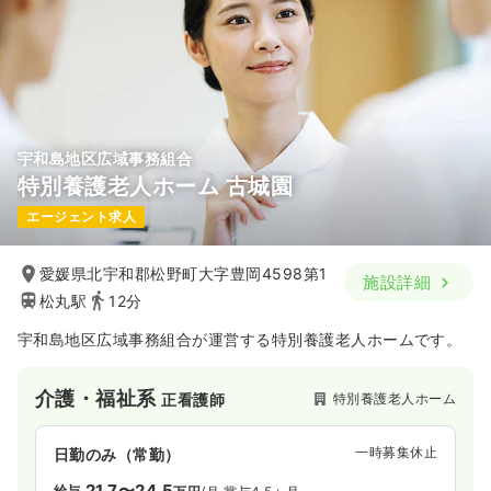
宇和島地区広域事務組合
特別養護老人ホーム 古城園
エージェント求人
愛媛県北宇和郡松野町大字豊岡4598第1
施設詳細
松丸駅
12分
宇和島地区広域事務組合が運営する特別養護老人ホームです。
介護・福祉系
特別養護老人ホーム
正看護師
一時募集休止
日勤のみ（常勤）
21.7〜24.5
給与