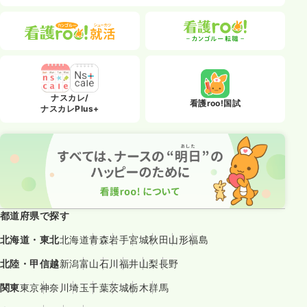
ナスカレ/
看護roo!国試
ナスカレPlus+
都道府県で探す
北海道・東北
北海道
青森
岩手
宮城
秋田
山形
福島
北陸・甲信越
新潟
富山
石川
福井
山梨
長野
関東
東京
神奈川
埼玉
千葉
茨城
栃木
群馬