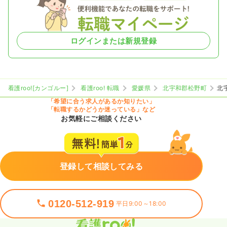
ログインまたは新規登録
看護roo![カンゴルー]
看護roo! 転職
愛媛県
北宇和郡松野町
北
「希望に合う求人があるか知りたい」
「転職するかどうか迷っている」など
お気軽にご相談ください
登録して相談してみる
0120-512-919
平日9:00～18:00