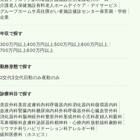
介護老人保健施設
有料老人ホーム
デイケア・デイサービス
グループホーム
サ高住
障がい者施設
健診センター
保育園・学校
企業
年収で探す
300万円以上
400万円以上
500万円以上
600万円以上
700万円以上
800万円以上
勤務形態で探す
2交代
3交代
日勤のみ
夜勤のみ
診療科目で探す
美容外科
美容皮膚科
内科
呼吸器内科
消化器内科
循環器内科
血液内科
腎臓内科
糖尿病内科
外科
呼吸器外科
心臓血管外科
消化器外科
脳神経外科
整形外科
形成外科
小児科
産婦人科
眼科
耳鼻咽喉科
皮膚科
泌尿器科
精神科・心療内科
放射線科
麻酔科
リウマチ科
リハビリテーション科
アレルギー科
緩和医療科（ホスピス）