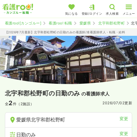
気になる
登録/ログイン
求人検索
メニュー
看護roo![カンゴルー]
看護roo! 転職
愛媛県
北宇和郡松野町
北
【2026年7月最新】北宇和郡松野町の日勤のみの看護師/准看護師求人・転職・給料
北宇和郡松野町の日勤のみ
の看護師求人
2
2026/07/02
更新
全
件（2施設）
変更
愛媛県北宇和郡松野町
変更
日勤のみ