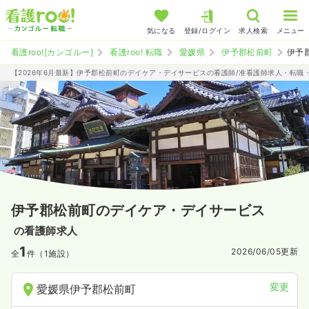
気になる
登録/ログイン
求人検索
メニュー
看護roo![カンゴルー]
看護roo! 転職
愛媛県
伊予郡松前町
伊予
【2026年6月最新】伊予郡松前町のデイケア・デイサービスの看護師/准看護師求人・転職
伊予郡松前町のデイケア・デイサービス
の看護師求人
1
2026/06/05
更新
全
件（1施設）
変更
愛媛県伊予郡松前町