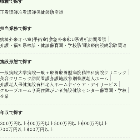
職種で探す
正看護師
准看護師
保健師
助産師
担当業務で探す
病棟
外来
オペ室(手術室)
救急外来
ICU系
透析
訪問看護
介護・福祉系
検診・健診
保育園・学校
訪問診療
内視鏡
治験関連
施設形態で探す
一般病院
大学病院
一般＋療養
療養型病院
精神科病院
クリニック
美容クリニック
訪問看護
介護施設
特別養護老人ホーム
介護老人保健施設
有料老人ホーム
デイケア・デイサービス
グループホーム
サ高住
障がい者施設
健診センター
保育園・学校
企業
年収で探す
300万円以上
400万円以上
500万円以上
600万円以上
700万円以上
800万円以上