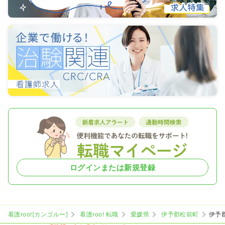
ログインまたは新規登録
看護roo![カンゴルー]
看護roo! 転職
愛媛県
伊予郡松前町
伊予