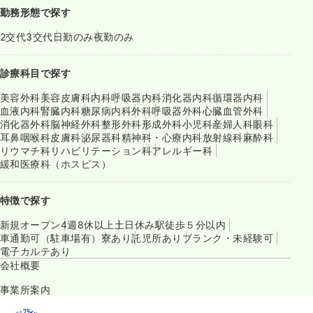
勤務形態で探す
2交代
3交代
日勤のみ
夜勤のみ
診療科目で探す
美容外科
美容皮膚科
内科
呼吸器内科
消化器内科
循環器内科
血液内科
腎臓内科
糖尿病内科
外科
呼吸器外科
心臓血管外科
消化器外科
脳神経外科
整形外科
形成外科
小児科
産婦人科
眼科
耳鼻咽喉科
皮膚科
泌尿器科
精神科・心療内科
放射線科
麻酔科
リウマチ科
リハビリテーション科
アレルギー科
緩和医療科（ホスピス）
特徴で探す
新規オープン
4週8休以上
土日休み
駅徒歩５分以内
車通勤可（駐車場有）
寮あり
託児所あり
ブランク・未経験可
電子カルテあり
会社概要
事業所案内