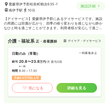
愛媛県伊予郡松前町鶴吉635-1
施設詳細
南伊予駅
10分
【デイサービス】愛媛県伊予郡にあるデイサービスです。施設
の周囲には田園が広がり、四季の移り変わりを感じながら静か
なひと時を過ごすことができます。利用者様が安心して過ごし
ていただけるよう、心の通うケアを目指しています。
介護・福祉系
デイケア・デイサービス
正・准看護師
一時募集休止
日勤のみ（常勤）
20.8〜23.8
給与
万円
/月
賞与3回
※一例
時間
8:30～17:30
月給23万円以上可
気になる
詳細を見る