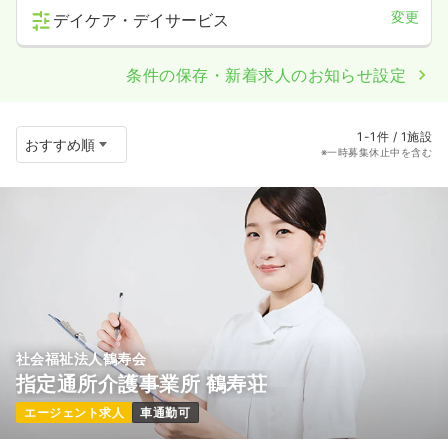
変更
デイケア・デイサービス
条件の保存・新着求人のお知らせ設定
1-1件 / 1施設
※一時募集休止中を含む
社会福祉法人鶴寿会
指定通所介護事業所 鶴寿荘
エージェント求人
車通勤可