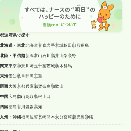
都道府県で探す
北海道・東北
北海道
青森
岩手
宮城
秋田
山形
福島
北陸・甲信越
新潟
富山
石川
福井
山梨
長野
関東
東京
神奈川
埼玉
千葉
茨城
栃木
群馬
東海
愛知
岐阜
静岡
三重
関西
大阪
京都
兵庫
滋賀
奈良
和歌山
中国
広島
岡山
鳥取
島根
山口
四国
徳島
香川
愛媛
高知
九州・沖縄
福岡
佐賀
長崎
熊本
大分
宮崎
鹿児島
沖縄