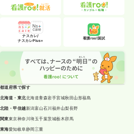
ナスカレ/
看護roo!国試
ナスカレPlus+
都道府県で探す
北海道・東北
北海道
青森
岩手
宮城
秋田
山形
福島
北陸・甲信越
新潟
富山
石川
福井
山梨
長野
関東
東京
神奈川
埼玉
千葉
茨城
栃木
群馬
東海
愛知
岐阜
静岡
三重