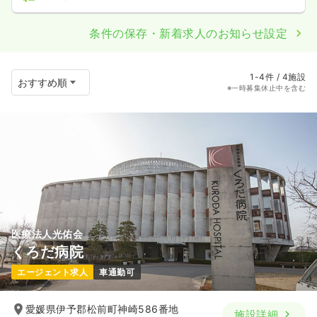
条件の保存・新着求人のお知らせ設定
1-4件 / 4施設
※一時募集休止中を含む
医療法人光佑会
くろだ病院
エージェント求人
車通勤可
愛媛県伊予郡松前町神崎586番地
施設詳細