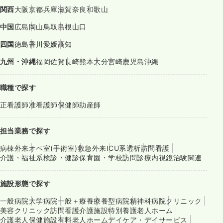
関西
大阪
京都
兵庫
滋賀
奈良
和歌山
中国
広島
岡山
鳥取
島根
山口
四国
徳島
香川
愛媛
高知
九州・沖縄
福岡
佐賀
長崎
熊本
大分
宮崎
鹿児島
沖縄
職種で探す
正看護師
准看護師
保健師
助産師
担当業務で探す
病棟
外来
オペ室(手術室)
救急外来
ICU系
透析
訪問看護
介護・福祉系
検診・健診
保育園・学校
訪問診療
内視鏡
治験関連
施設形態で探す
一般病院
大学病院
一般＋療養
療養型病院
精神科病院
クリニック
美容クリニック
訪問看護
介護施設
特別養護老人ホーム
介護老人保健施設
有料老人ホーム
デイケア・デイサービス