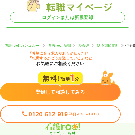
ログインまたは新規登録
看護roo![カンゴルー]
看護roo! 転職
愛媛県
伊予郡松前町
伊予
「希望に合う求人があるか知りたい」
「転職するかどうか迷っている」など
お気軽にご相談ください
登録して相談してみる
0120-512-919
平日9:00～18:00