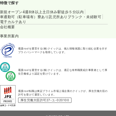
特徴で探す
新規オープン
4週8休以上
土日休み
駅徒歩５分以内
車通勤可（駐車場有）
寮あり
託児所あり
ブランク・未経験可
電子カルテあり
会社概要
事業所案内
看護roo!を運営する(株)クイックは、個人情報保護に取り組む企業を示す
プライバシーマークを取得しています。
看護roo!を運営する(株)クイックは、適正な有料職業紹介事業者として厚
生労働省より認定を受けています。
看護roo!転職は東証プライム市場上場企業のクイックが、厚生労働大臣の
許可を受けて運営しています。
厚生労働大臣許可27-ユ-020100