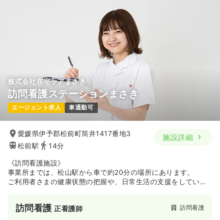
株式会社在宅ケアまさき
訪問看護ステーションまさき
エージェント求人
車通勤可
愛媛県伊予郡松前町筒井1417番地3
施設詳細
松前駅
14分
《訪問看護施設》
事業所までは、松山駅から車で約20分の場所にあります。
ご利用者さまの健康状態の把握や、日常生活の支援をしていま
す。
訪問看護
訪問看護
正看護師