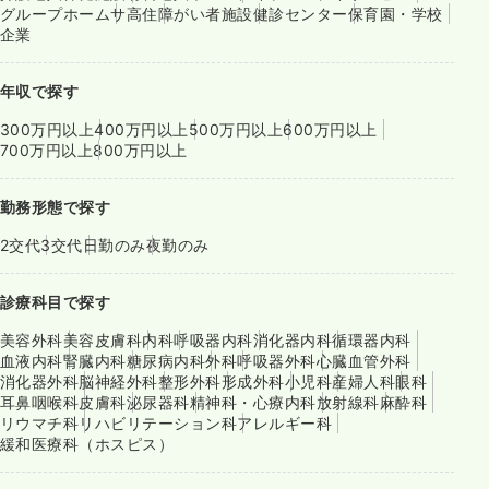
グループホーム
サ高住
障がい者施設
健診センター
保育園・学校
企業
年収で探す
300万円以上
400万円以上
500万円以上
600万円以上
700万円以上
800万円以上
勤務形態で探す
2交代
3交代
日勤のみ
夜勤のみ
診療科目で探す
美容外科
美容皮膚科
内科
呼吸器内科
消化器内科
循環器内科
血液内科
腎臓内科
糖尿病内科
外科
呼吸器外科
心臓血管外科
消化器外科
脳神経外科
整形外科
形成外科
小児科
産婦人科
眼科
耳鼻咽喉科
皮膚科
泌尿器科
精神科・心療内科
放射線科
麻酔科
リウマチ科
リハビリテーション科
アレルギー科
緩和医療科（ホスピス）