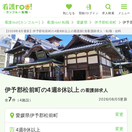
気になる
登録/ログイン
求人検索
メニュー
看護roo![カンゴルー]
看護roo! 転職
愛媛県
伊予郡松前町
伊予
【2026年8月最新】伊予郡松前町の4週8休以上の看護師/准看護師求人・転職・給料
伊予郡松前町の4週8休以上
の看護師求人
7
2026/08/05
更新
全
件（4施設）
変更
愛媛県伊予郡松前町
変更
4週8休以上