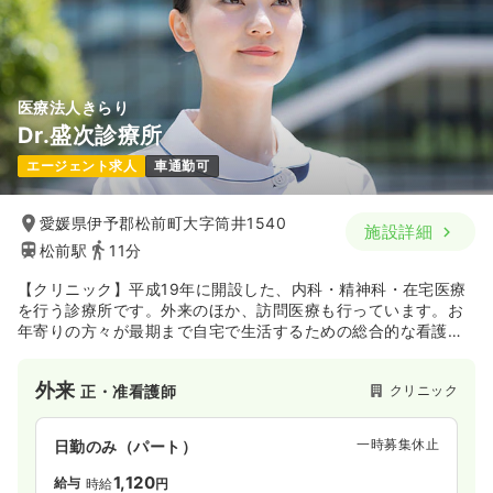
医療法人きらり
Dr.盛次診療所
エージェント求人
車通勤可
愛媛県伊予郡松前町大字筒井1540
施設詳細
松前駅
11分
【クリニック】平成19年に開設した、内科・精神科・在宅医療
を行う診療所です。外来のほか、訪問医療も行っています。お
年寄りの方々が最期まで自宅で生活するための総合的な看護を
行っています。
外来
クリニック
正・准看護師
一時募集休止
日勤のみ（パート）
1,120
給与
時給
円