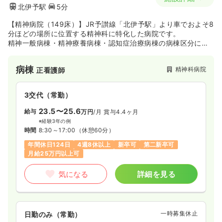
北伊予駅
5分
【精神病院（149床）】JR予讃線「北伊予駅」より車でおよそ8
分ほどの場所に位置する精神科に特化した病院です。
精神一般病棟・精神療養病棟・認知症治療病棟の病棟区分に分
かれ合わせて153床の病床を有しています。
入院による治療のみならず、訪問看護や通所リハビリ、老人保
病棟
精神科病院
正看護師
健施設など在宅の分野にも積極的に取り組んでいる病院です。
3交代（常勤）
23.5〜25.6
給与
万円
/月
賞与4.4ヶ月
※経験3年の例
時間
8:30～17:00
（休憩60分）
年間休日124日
4週8休以上
新卒可
第二新卒可
月給25万円以上可
気になる
詳細を見る
一時募集休止
日勤のみ（常勤）