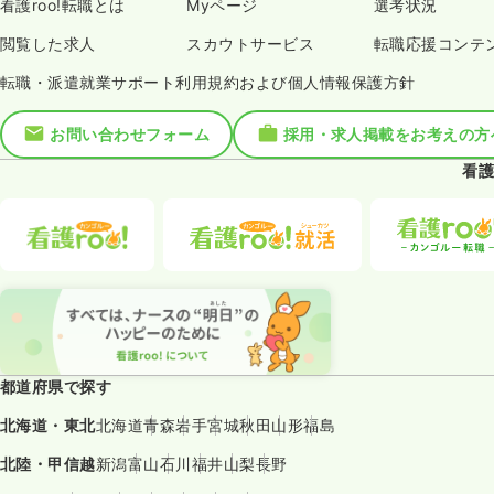
看護roo!転職とは
Myページ
選考状況
閲覧した求人
スカウトサービス
転職応援コンテ
転職・派遣就業サポート利用規約および個人情報保護方針
お問い合わせフォーム
採用・求人掲載をお考えの方
看護
都道府県で探す
北海道・東北
北海道
青森
岩手
宮城
秋田
山形
福島
北陸・甲信越
新潟
富山
石川
福井
山梨
長野