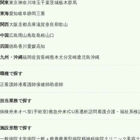
関東
東京
神奈川
埼玉
千葉
茨城
栃木
群馬
東海
愛知
岐阜
静岡
三重
関西
大阪
京都
兵庫
滋賀
奈良
和歌山
中国
広島
岡山
鳥取
島根
山口
四国
徳島
香川
愛媛
高知
九州・沖縄
福岡
佐賀
長崎
熊本
大分
宮崎
鹿児島
沖縄
職種で探す
正看護師
准看護師
保健師
助産師
担当業務で探す
病棟
外来
オペ室(手術室)
救急外来
ICU系
透析
訪問看護
介護・福祉系
検
施設形態で探す
一般病院
大学病院
一般＋療養
療養型病院
精神科病院
クリニック
美容