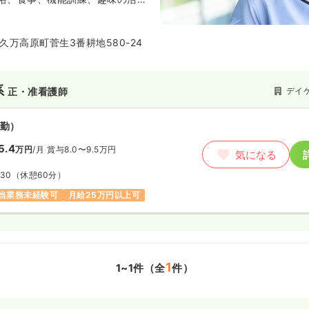
ョンなどのサービスを行います。
送迎も行っています。
久万高原町菅生3番耕地580-24
系
デイ
正・准看護師
勤）
5.4
万円
/月
賞与8.0〜9.5万円
気になる
:30
（休憩60分）
当業務未経験可
月給25万円以上可
1
1~1件（全
件）