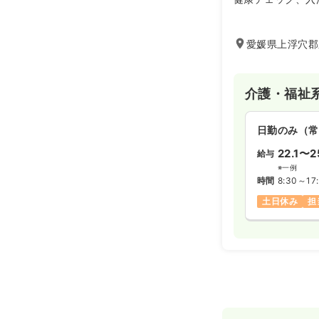
動、レクリエーシ
また、利用者様の
愛媛県上浮穴郡
介護・福祉
日勤のみ（常
22.1〜2
給与
※一例
時間
8:30～17
土日休み
担