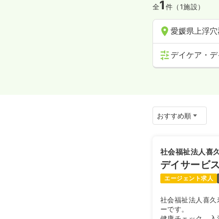
1
全
件（1施設）
愛媛県上浮穴
デイケア・デ
社会福祉法人喜
デイサービ
エージェント求人
社会福祉法人喜久
ーです。
健康チェック、入