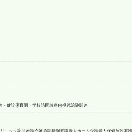
診・健診
保育園・学校
訪問診療
内視鏡
治験関連
クリニック
訪問看護
介護施設
特別養護老人ホーム
介護老人保健施設
有