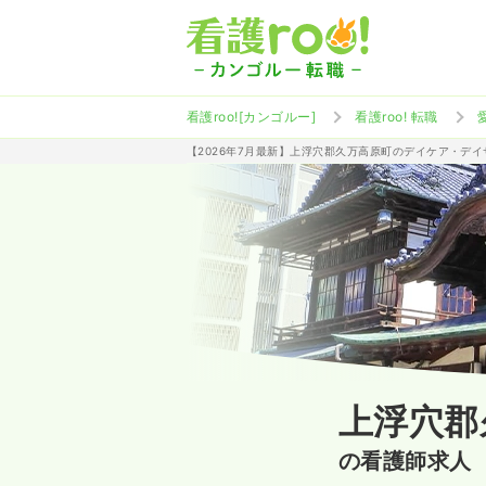
看護roo![カンゴルー]
看護roo! 転職
【2026年7月最新】上浮穴郡久万高原町のデイケア・デ
上浮穴郡
の看護師求人