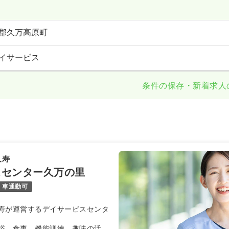
郡久万高原町
イサービス
条件の保存・新着求人
久寿
スセンター久万の里
車通勤可
寿が運営するデイサービスセンタ
浴、食事、機能訓練、趣味の活