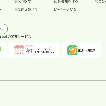
求人を探す
応募書類を作る
気にな
ンツ
看護師派遣で働く
MyページFAQ
へ
roo!の関連サービス
ナスカレ/
看護roo!国試
ナスカレPlus+