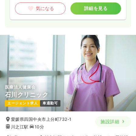
気になる
詳細を見る
医療法人健康会
石川クリニック
エージェント求人
車通勤可
愛媛県四国中央市上分町732-1
施設詳細
川之江駅
10分