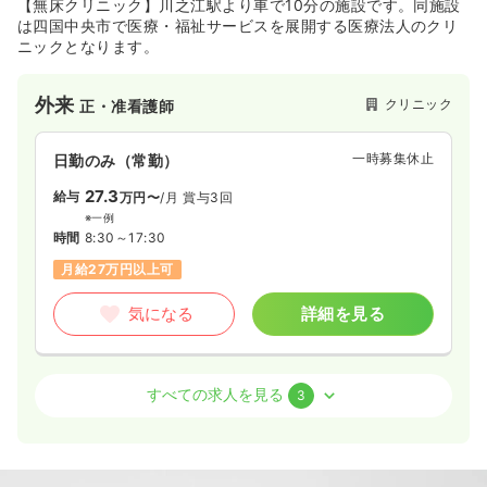
【無床クリニック】川之江駅より車で10分の施設です。同施設
は四国中央市で医療・福祉サービスを展開する医療法人のクリ
ニックとなります。
外来
クリニック
正・准看護師
一時募集休止
日勤のみ（常勤）
27.3
給与
万円〜
/月
賞与3回
※一例
時間
8:30～17:30
月給27万円以上可
気になる
詳細を見る
訪問診療
クリニック
正・准看護師
すべての求人を見る
3
一時募集休止
日勤のみ（常勤）
27.3
給与
万円〜
/月
賞与3回