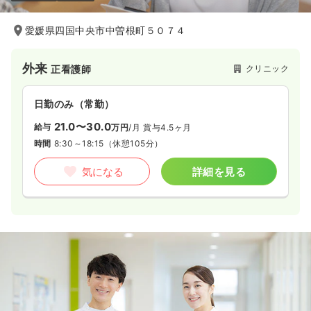
愛媛県四国中央市中曽根町５０７４
外来
クリニック
正看護師
日勤のみ（常勤）
21.0〜30.0
給与
万円
/月
賞与4.5ヶ月
時間
8:30～18:15
（休憩105分）
気になる
詳細を見る