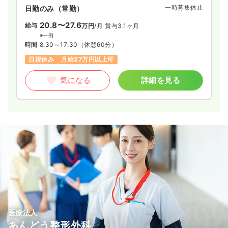
一時募集休止
日勤のみ（常勤）
一時募集休止
日勤のみ（常勤）
20.8〜27.6
給与
万円
/月
賞与3.1ヶ月
19.5〜27.3
給与
万円
/月
賞与3回
※一例
※一例
時間
8:30～17:30
（休憩60分）
時間
9:00～18:00
日祝休み
月給27万円以上可
月給27万円以上可
気になる
詳細を見る
気になる
詳細を見る
医療法人
あんどう整形外科