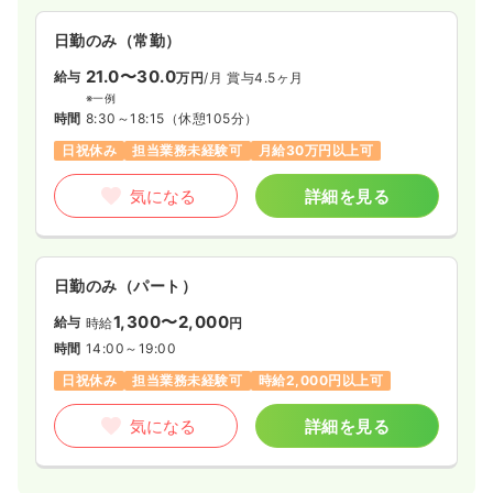
給与
お問い合わせください
時間
16:30～9:30
日勤のみ（常勤）
日祝休み
21.0〜30.0
給与
万円
/月
賞与4.5ヶ月
※一例
気になる
詳細を見る
時間
8:30～18:15
（休憩105分）
日祝休み
担当業務未経験可
月給30万円以上可
透析
クリニック
正看護師
気になる
詳細を見る
日勤のみ（常勤）
27.3〜33.3
給与
万円
/月
賞与3.5ヶ月
日勤のみ（パート）
※一例
時間
8:45～18:00
（休憩90分）
1,300〜2,000
給与
時給
円
月給33万円以上可
時間
14:00～19:00
日祝休み
担当業務未経験可
時給2,000円以上可
気になる
詳細を見る
気になる
詳細を見る