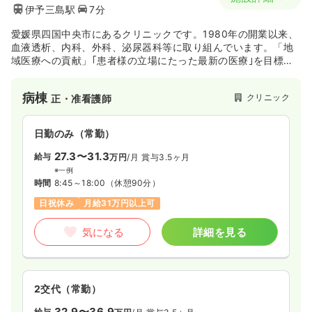
伊予三島駅
7分
愛媛県四国中央市にあるクリニックです。1980年の開業以来、
血液透析、内科、外科、泌尿器科等に取り組んでいます。「地
域医療への貢献」｢患者様の立場にたった最新の医療｣を目標と
しています。
病棟
クリニック
正・准看護師
日勤のみ（常勤）
27.3〜31.3
給与
万円
/月
賞与3.5ヶ月
※一例
時間
8:45～18:00
（休憩90分）
日祝休み
月給31万円以上可
気になる
詳細を見る
2交代（常勤）
32.9〜36.9
給与