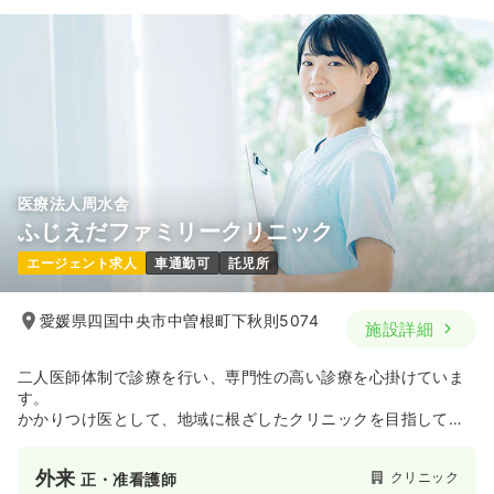
27.3〜30.3
給与
万円
/月
賞与3.5ヶ月
※一例
時間
8:45～18:00
（休憩90分）
日祝休み
月給30万円以上可
気になる
詳細を見る
医療法人周水舎
ふじえだファミリークリニック
日勤のみ（パート）
エージェント求人
車通勤可
託児所
1,630
給与
時給
円〜
時間
9:00～12:30
愛媛県四国中央市中曽根町下秋則5074
施設詳細
日祝休み
時給1,600円以上可
気になる
詳細を見る
二人医師体制で診療を行い、専門性の高い診療を心掛けていま
す。
かかりつけ医として、地域に根ざしたクリニックを目指してい
ます。
一時募集休止
夜勤のみ（パート）
外来
クリニック
正・准看護師