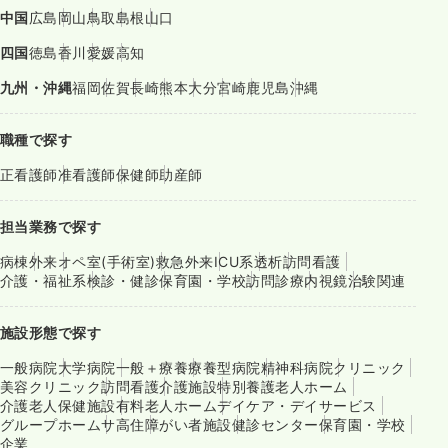
中国
広島
岡山
鳥取
島根
山口
四国
徳島
香川
愛媛
高知
九州・沖縄
福岡
佐賀
長崎
熊本
大分
宮崎
鹿児島
沖縄
職種で探す
正看護師
准看護師
保健師
助産師
担当業務で探す
病棟
外来
オペ室(手術室)
救急外来
ICU系
透析
訪問看護
介護・福祉系
検診・健診
保育園・学校
訪問診療
内視鏡
治験関連
施設形態で探す
一般病院
大学病院
一般＋療養
療養型病院
精神科病院
クリニック
美容クリニック
訪問看護
介護施設
特別養護老人ホーム
介護老人保健施設
有料老人ホーム
デイケア・デイサービス
グループホーム
サ高住
障がい者施設
健診センター
保育園・学校
企業