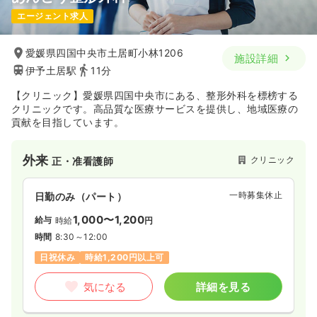
エージェント求人
愛媛県四国中央市土居町小林1206
施設詳細
伊予土居駅
11分
【クリニック】愛媛県四国中央市にある、整形外科を標榜する
クリニックです。高品質な医療サービスを提供し、地域医療の
貢献を目指しています。
外来
クリニック
正・准看護師
一時募集休止
日勤のみ（パート）
1,000〜1,200
給与
時給
円
時間
8:30～12:00
日祝休み
時給1,200円以上可
気になる
詳細を見る