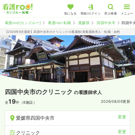
気になる
登録/ログイン
求人検索
メニュー
看護roo![カンゴルー]
看護roo! 転職
愛媛県
四国中央市
四国中
【2026年8月最新】四国中央市のクリニックの看護師/准看護師求人・転職・給料
四国中央市のクリニック
の看護師求人
19
2026/08/06
更新
全
件（8施設）
変更
愛媛県四国中央市
変更
クリニック