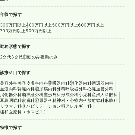
年収で探す
300万円以上
400万円以上
500万円以上
600万円以上
700万円以上
800万円以上
勤務形態で探す
2交代
3交代
日勤のみ
夜勤のみ
診療科目で探す
美容外科
美容皮膚科
内科
呼吸器内科
消化器内科
循環器内科
血液内科
腎臓内科
糖尿病内科
外科
呼吸器外科
心臓血管外科
消化器外科
脳神経外科
整形外科
形成外科
小児科
産婦人科
眼科
耳鼻咽喉科
皮膚科
泌尿器科
精神科・心療内科
放射線科
麻酔科
リウマチ科
リハビリテーション科
アレルギー科
緩和医療科（ホスピス）
特徴で探す