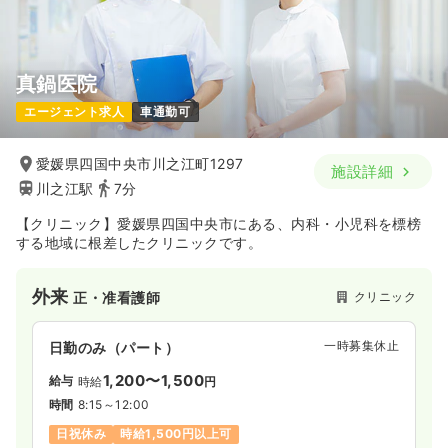
真鍋医院
エージェント求人
車通勤可
愛媛県四国中央市川之江町1297
施設詳細
川之江駅
7分
【クリニック】愛媛県四国中央市にある、内科・小児科を標榜
する地域に根差したクリニックです。
外来
クリニック
正・准看護師
一時募集休止
日勤のみ（パート）
1,200〜1,500
給与
時給
円
時間
8:15～12:00
日祝休み
時給1,500円以上可