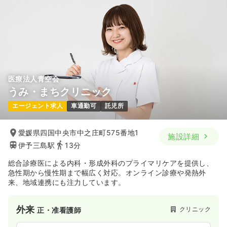
※一例
時間
8:30～17:30
月給27万円以上可
気になる
詳細を見る
医療法人青空会
訪問看護
クリニック
正・准看護師
うみ・まちクリニック
エージェント求人
車通勤可
託児所
一時募集休止
日勤のみ（常勤）
19.5〜27.3
給与
万円
/月
賞与3回
愛媛県四国中央市中之庄町575番地1
施設詳細
※一例
伊予三島駅
13分
時間
8:30～17:30
月給27万円以上可
総合診療医による内科・形成外科のプライマリケアを提供し、
急性期から慢性期まで幅広く対応。オンライン診療や発熱外
来、地域連携にも注力しています。
気になる
詳細を見る
外来
クリニック
正・准看護師
介護・福祉系
クリニック
正・准看護師