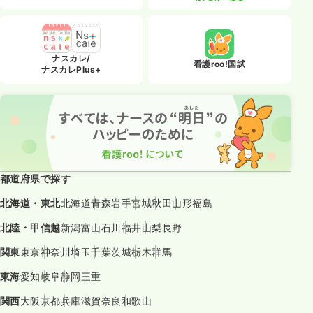
ナスカレ/
看護roo!国試
ナスカレPlus+
都道府県で探す
北海道・東北
北海道
青森
岩手
宮城
秋田
山形
福島
北陸・甲信越
新潟
富山
石川
福井
山梨
長野
関東
東京
神奈川
埼玉
千葉
茨城
栃木
群馬
東海
愛知
岐阜
静岡
三重
関西
大阪
京都
兵庫
滋賀
奈良
和歌山