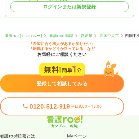
ログインまたは新規登録
看護roo![カンゴルー]
看護roo! 転職
愛媛県
四国中央市
四国中
「希望に合う求人があるか知りたい」
「転職するかどうか迷っている」など
お気軽にご相談ください
登録して相談してみる
0120-512-919
平日9:00～18:00
看護roo!転職とは
Myページ