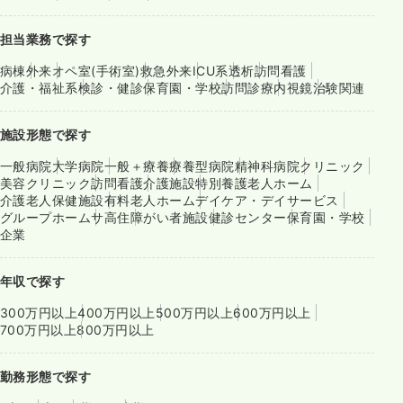
担当業務で探す
病棟
外来
オペ室(手術室)
救急外来
ICU系
透析
訪問看護
介護・福祉系
検診・健診
保育園・学校
訪問診療
内視鏡
治験関連
施設形態で探す
一般病院
大学病院
一般＋療養
療養型病院
精神科病院
クリニック
美容クリニック
訪問看護
介護施設
特別養護老人ホーム
介護老人保健施設
有料老人ホーム
デイケア・デイサービス
グループホーム
サ高住
障がい者施設
健診センター
保育園・学校
企業
年収で探す
300万円以上
400万円以上
500万円以上
600万円以上
700万円以上
800万円以上
勤務形態で探す