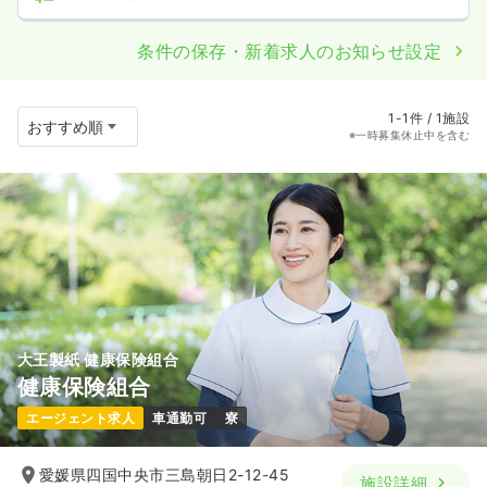
条件の保存・新着求人のお知らせ設定
1-1件 / 1施設
※一時募集休止中を含む
大王製紙 健康保険組合
健康保険組合
エージェント求人
車通勤可
寮
愛媛県四国中央市三島朝日2-12-45
施設詳細