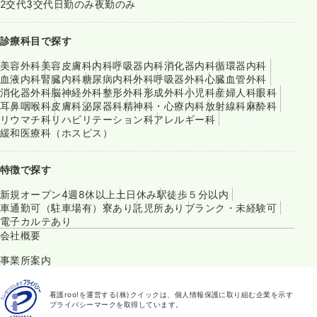
2交代
3交代
日勤のみ
夜勤のみ
診療科目で探す
美容外科
美容皮膚科
内科
呼吸器内科
消化器内科
循環器内科
血液内科
腎臓内科
糖尿病内科
外科
呼吸器外科
心臓血管外科
消化器外科
脳神経外科
整形外科
形成外科
小児科
産婦人科
眼科
耳鼻咽喉科
皮膚科
泌尿器科
精神科・心療内科
放射線科
麻酔科
リウマチ科
リハビリテーション科
アレルギー科
緩和医療科（ホスピス）
特徴で探す
新規オープン
4週8休以上
土日休み
駅徒歩５分以内
車通勤可（駐車場有）
寮あり
託児所あり
ブランク・未経験可
電子カルテあり
会社概要
事業所案内
看護roo!を運営する(株)クイックは、個人情報保護に取り組む企業を示す
プライバシーマークを取得しています。