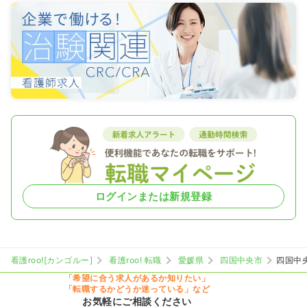
ログインまたは新規登録
看護roo![カンゴルー]
看護roo! 転職
愛媛県
四国中央市
四国中
「希望に合う求人があるか知りたい」
「転職するかどうか迷っている」など
お気軽にご相談ください