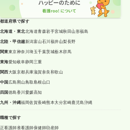
都道府県で探す
北海道・東北
北海道
青森
岩手
宮城
秋田
山形
福島
北陸・甲信越
新潟
富山
石川
福井
山梨
長野
関東
東京
神奈川
埼玉
千葉
茨城
栃木
群馬
東海
愛知
岐阜
静岡
三重
関西
大阪
京都
兵庫
滋賀
奈良
和歌山
中国
広島
岡山
鳥取
島根
山口
四国
徳島
香川
愛媛
高知
九州・沖縄
福岡
佐賀
長崎
熊本
大分
宮崎
鹿児島
沖縄
職種で探す
正看護師
准看護師
保健師
助産師