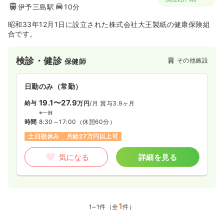
伊予三島駅
10分
昭和33年12月1日に設立された株式会社大王製紙の健康保険組
合です。
検診・健診
その他施設
保健師
日勤のみ（常勤）
19.1〜27.9
給与
万円
/月
賞与3.9ヶ月
※一例
時間
8:30～17:00
（休憩60分）
土日祝休み
月給27万円以上可
気になる
詳細を見る
1
1~1件（全
件）