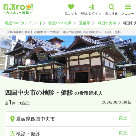
気になる
登録/ログイン
求人検索
メニュー
看護roo![カンゴルー]
看護roo! 転職
愛媛県
四国中央市
四国中
【2026年8月最新】四国中央市の検診・健診の看護師/准看護師求人・転職・給料
四国中央市の検診・健診
の看護師求人
1
2026/08/06
更新
全
件（1施設）
変更
愛媛県四国中央市
変更
検診・健診