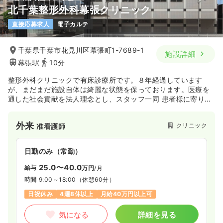
北千葉整形外科幕張クリニック
一時募集休止
日勤のみ（パート）
直接応募求人
電子カルテ
給与
お問い合わせください
時間
9:00～18:00
（休憩60分）
千葉県千葉市花見川区幕張町1-7689-1
施設詳細
土日祝休み
担当業務未経験可
ブランク可
新卒可
幕張駅
10分
第二新卒可
整形外科クリニックで有床診療所です。８年経過しています
が、まだまだ施設自体は綺麗な状態を保っております。医療を
気になる
詳細を見る
通した社会貢献を法人理念とし、スタッフ一同 患者様に寄り添
う医療を提供してします。
一緒に働いてみませんか？
外来
クリニック
准看護師
日勤のみ（常勤）
25.0〜40.0
給与
万円
/月
時間
9:00～18:00
（休憩60分）
日祝休み
4週8休以上
月給40万円以上可
気になる
詳細を見る