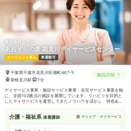
株式会社シダー
あおぞらの里 花見川デイサービスセンター
エージェント求人
車通勤可
千葉県千葉市花見川区畑町467-5
施設詳細
新検見川駅
7分
デイサービス事業・施設サービス事業・在宅サービス事業を軸
に、全国102拠点の施設を展開しています。リハビリを目的と
したデイサービスを運営してきたノウハウを活かし、特色ある
リハビリで有料老人ホームも複数展開予定です。
介護・福祉系
デイケア・デイサービス
准看護師