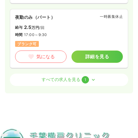
一時募集休止
夜勤のみ（パート）
2.5
給与
万円
/回
時間
17:00～9:30
ブランク可
気になる
詳細を見る
介護・福祉系
デイケア・デイサービス
准看護師
すべての求人を見る
1
一時募集休止
日勤のみ（常勤）
22.2
給与
万円
/月
賞与3.5ヶ月
※一例
時間
8:30～17:30
4週8休以上
ブランク可
月給33万円以上可
気になる
詳細を見る