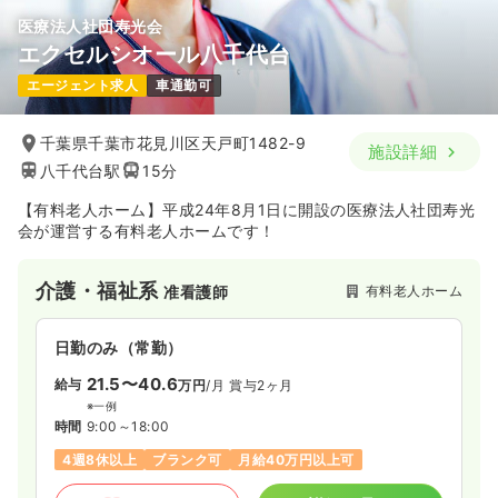
医療法人社団寿光会
エクセルシオール八千代台
エージェント求人
車通勤可
千葉県千葉市花見川区天戸町1482-9
施設詳細
八千代台駅
15分
【有料老人ホーム】平成24年8月1日に開設の医療法人社団寿光
会が運営する有料老人ホームです！
介護・福祉系
有料老人ホーム
准看護師
日勤のみ（常勤）
21.5〜40.6
給与
万円
/月
賞与2ヶ月
※一例
時間
9:00～18:00
4週8休以上
ブランク可
月給40万円以上可