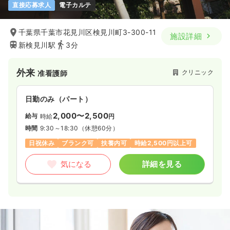
直接応募求人
電子カルテ
千葉県千葉市花見川区検見川町3-300-11
施設詳細
新検見川駅
3分
外来
クリニック
准看護師
日勤のみ（パート）
2,000〜2,500
給与
時給
円
時間
9:30～18:30
（休憩60分）
日祝休み
ブランク可
扶養内可
時給2,500円以上可
気になる
詳細を見る