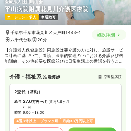
医療法人社団晴山会
平山病院附属花見川介護医療院
エージェント求人
車通勤可
千葉県千葉市花見川区天戸町1483-4
施設詳細
八千代台駅
20分
【介護老人保健施設】同施設は要介護の方に対し、施設サービ
ス計画に基づいて、看護、医学的管理の下における介護及び機
能訓練、その他必要な医療並びに日常生活上の世話を行うこと
を目的として、県知事の許可を受けた施設です。
介護・福祉系
療養型病院
准看護師
2交代（常勤）
27.0
給与
万円〜
/月
賞与3.5ヶ月
※一例
時間
9:00～18:00
4週8休以上
ブランク可
月給38万円以上可