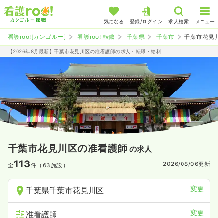
気になる
登録/ログイン
求人検索
メニュー
看護roo![カンゴルー]
看護roo! 転職
千葉県
千葉市
千葉市花見
【2026年8月最新】千葉市花見川区の准看護師の求人・転職・給料
千葉市花見川区の准看護師
の求人
113
2026/08/06
更新
全
件（63施設）
変更
千葉県千葉市花見川区
変更
准看護師