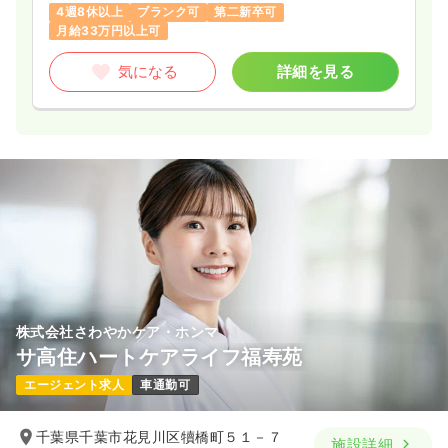
4週8休以上
ブランク可
第二新卒可
月給33万円以上可
気になる
詳細を見る
株式会社さわやかケア・ホンマ
サ高住ハートケアライフ福寿苑
エージェント求人
車通勤可
千葉県千葉市花見川区犢橋町５１－７
施設詳細