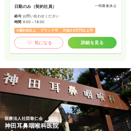
一時募集休止
日勤のみ（契約社員）
給与
お問い合わせください
時間
9:00～18:00
4週8休以上
ブランク可
月給24万円以上可
気になる
詳細を見る
医療法人社団敬仁会
神田耳鼻咽喉科医院