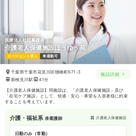
医療法人社団鳳雄会
介護老人保健施設ほうゆう苑
エージェント求人
車通勤可
千葉県千葉市花見川区犢橋町671-3
施設詳細
新検見川駅
41分
【介護老人保健施設】同施設は、「介護老人保健施設」及び
「在宅ケア施設」として、快適・安心・希望を入居者様に約束
することを考えています。
介護・福祉系
介護老人保健施設
准看護師
日勤のみ（常勤）