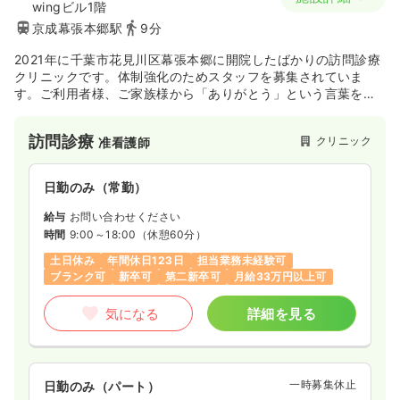
wingビル1階
京成幕張本郷駅
9分
2021年に千葉市花見川区幕張本郷に開院したばかりの訪問診療
クリニックです。体制強化のためスタッフを募集されていま
す。ご利用者様、ご家族様から「ありがとう」という言葉を直
接頂けるやりがいのあるお仕事で、社会に貢献できているとい
う大きな達成感を得られます。御利用者様と自信を持って関わ
訪問診療
クリニック
准看護師
る事ができるようになるまで、スタッフが責任を持って研修を
してくださるので安心して業務に臨め無ことが可能です。
日勤のみ（常勤）
給与
お問い合わせください
時間
9:00～18:00
（休憩60分）
土日休み
年間休日123日
担当業務未経験可
ブランク可
新卒可
第二新卒可
月給33万円以上可
気になる
詳細を見る
一時募集休止
日勤のみ（パート）