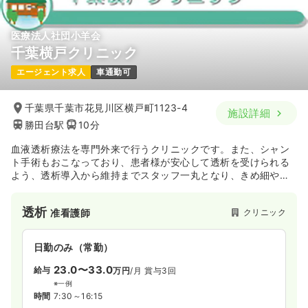
医療法人社団小羊会
千葉横戸クリニック
エージェント求人
車通勤可
千葉県千葉市花見川区横戸町1123-4
施設詳細
勝田台駅
10分
血液透析療法を専門外来で行うクリニックです。また、シャン
ト手術もおこなっており、患者様が安心して透析を受けられる
よう、透析導入から維持までスタッフ一丸となり、きめ細やか
な治療を行っています。
透析
クリニック
准看護師
日勤のみ（常勤）
23.0〜33.0
給与
万円
/月
賞与3回
※一例
時間
7:30～16:15