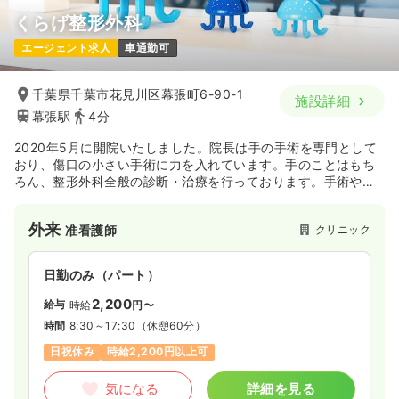
くらげ整形外科
エージェント求人
車通勤可
千葉県千葉市花見川区幕張町6-90-1
施設詳細
幕張駅
4分
2020年5月に開院いたしました。院長は手の手術を専門として
おり、傷口の小さい手術に力を入れています。手のことはもち
ろん、整形外科全般の診断・治療を行っております。手術や注
射の他、リハビリでは運動療法や物理療法（電気・超音波・テ
ーピング）など幅広い方にご提供いたします。
外来
クリニック
准看護師
日勤のみ（パート）
2,200
給与
時給
円〜
時間
8:30～17:30
（休憩60分）
日祝休み
時給2,200円以上可
気になる
詳細を見る