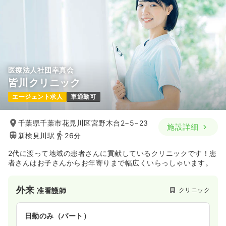
医療法人社団幸真会
皆川クリニック
エージェント求人
車通勤可
千葉県千葉市花見川区宮野木台2−5−23
施設詳細
新検見川駅
26分
2代に渡って地域の患者さんに貢献しているクリニックです！患
者さんはお子さんからお年寄りまで幅広くいらっしゃいます。
外来
クリニック
准看護師
日勤のみ（パート）