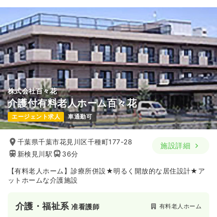
株式会社百々花
介護付有料老人ホーム百々花
エージェント求人
車通勤可
千葉県千葉市花見川区千種町177-28
施設詳細
新検見川駅
36分
【有料老人ホーム】診療所併設★明るく開放的な居住設計★ア
ットホームな介護施設
介護・福祉系
有料老人ホーム
准看護師