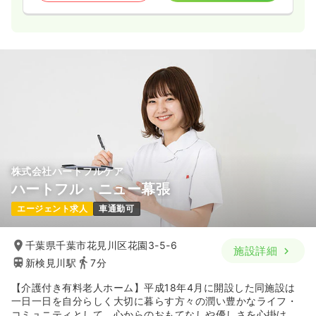
株式会社ハートフルケア
ハートフル・ニュー幕張
エージェント求人
車通勤可
千葉県千葉市花見川区花園3-5-6
施設詳細
新検見川駅
7分
【介護付き有料老人ホーム】平成18年4月に開設した同施設は
一日一日を自分らしく大切に暮らす方々の潤い豊かなライフ・
コミュニティとして、心からのおもてなしや優しさを心掛けて