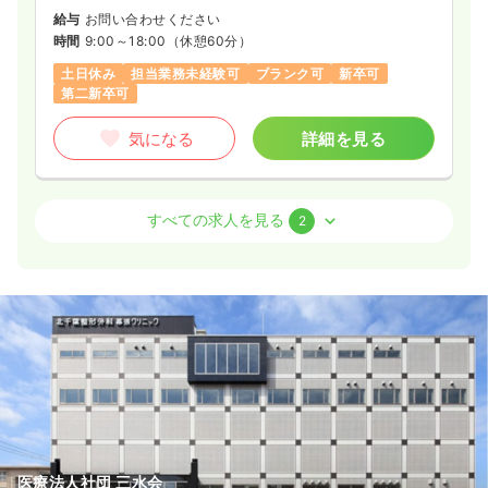
給与
お問い合わせください
時間
9:00～18:00
（休憩60分）
土日休み
担当業務未経験可
ブランク可
新卒可
第二新卒可
気になる
詳細を見る
その他
クリニック
准看護師
すべての求人を見る
2
日勤のみ（常勤）
25.0〜33.0
給与
万円
/月
賞与2ヶ月
※一例
時間
9:00～18:00
（休憩60分）
土日祝休み
年間休日122日
担当業務未経験可
ブランク可
新卒可
第二新卒可
月給33万円以上可
気になる
詳細を見る
医療法人社団 三水会