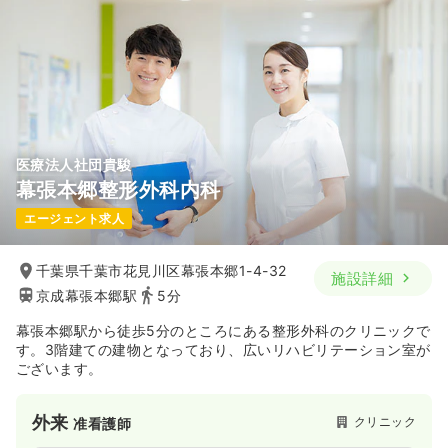
医療法人社団貴駿
幕張本郷整形外科内科
エージェント求人
千葉県千葉市花見川区幕張本郷1-4-32
施設詳細
京成幕張本郷駅
5分
幕張本郷駅から徒歩5分のところにある整形外科のクリニックで
す。3階建ての建物となっており、広いリハビリテーション室が
ございます。
外来
クリニック
准看護師