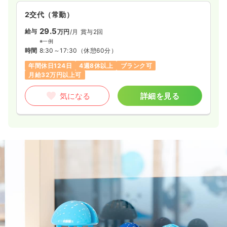
2交代（常勤）
29.5
給与
万円
/月
賞与2回
※一例
時間
8:30～17:30
（休憩60分）
年間休日124日
4週8休以上
ブランク可
月給32万円以上可
気になる
詳細を見る