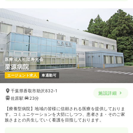
一時募集休止
2交代（常勤）
24.5
給与
万円
/月
賞与2回
※経験4年の例
時間
8:30～17:30
4週8休以上
月給30万円以上可
気になる
詳細を見る
医療法人社団寿光会
栗源病院
エージェント求人
車通勤可
千葉県香取市助沢832-1
施設詳細
佐原駅
23分
【療養型病院】地域の皆様に信頼される医療を提供しておりま
す。コミュニケーションを大切にしつつ、患者さま・そのご家
族さまとの共生していく看護を目指しております。