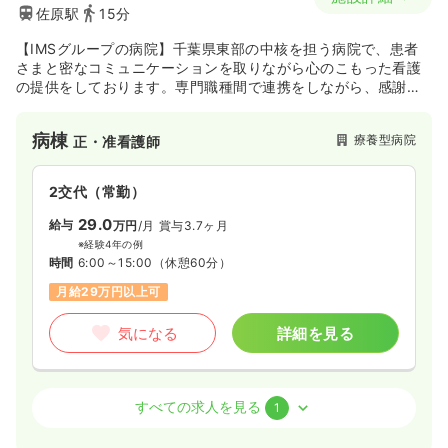
佐原駅
15分
【IMSグループの病院】千葉県東部の中核を担う病院で、患者
さまと密なコミュニケーションを取りながら心のこもった看護
の提供をしております。専門職種間で連携をしながら、感謝の
言葉をやりがいに全力でサポートをおこなっております。
病棟
療養型病院
正・准看護師
2交代（常勤）
29.0
給与
万円
/月
賞与3.7ヶ月
※経験4年の例
時間
6:00～15:00
（休憩60分）
月給29万円以上可
気になる
詳細を見る
病棟
療養型病院
正看護師 / 管理職
すべての求人を見る
1