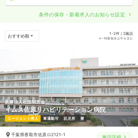
条件の保存・新着求人のお知らせ設定
1-2件 / 2施設
※一時募集休止中を含む
医療法人社団明芳会
イムス佐原リハビリテーション病院
エージェント求人
車通勤可
託児所
寮
千葉県香取市佐原ロ2121-1
施設詳細