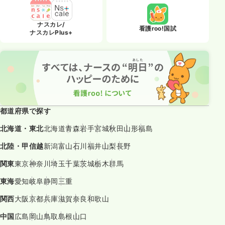
ナスカレ/
看護roo!国試
ナスカレPlus+
都道府県で探す
北海道・東北
北海道
青森
岩手
宮城
秋田
山形
福島
北陸・甲信越
新潟
富山
石川
福井
山梨
長野
関東
東京
神奈川
埼玉
千葉
茨城
栃木
群馬
東海
愛知
岐阜
静岡
三重
関西
大阪
京都
兵庫
滋賀
奈良
和歌山
中国
広島
岡山
鳥取
島根
山口