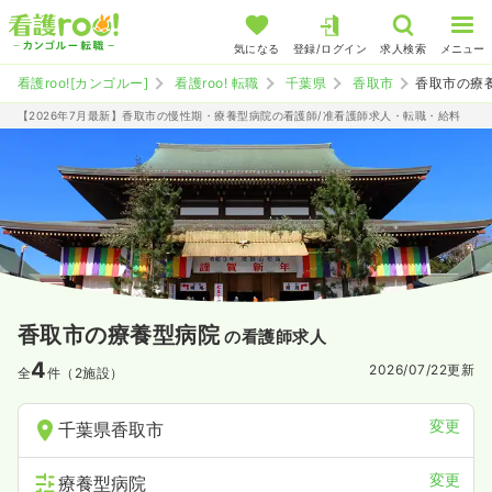
気になる
登録/ログイン
求人検索
メニュー
看護roo![カンゴルー]
看護roo! 転職
千葉県
香取市
香取市の療
【2026年7月最新】香取市の慢性期・療養型病院の看護師/准看護師求人・転職・給料
香取市の療養型病院
の看護師求人
4
2026/07/22
更新
全
件（2施設）
変更
千葉県香取市
変更
療養型病院