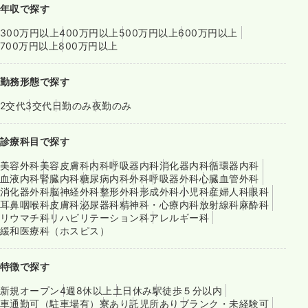
年収で探す
300万円以上
400万円以上
500万円以上
600万円以上
700万円以上
800万円以上
勤務形態で探す
2交代
3交代
日勤のみ
夜勤のみ
診療科目で探す
美容外科
美容皮膚科
内科
呼吸器内科
消化器内科
循環器内科
血液内科
腎臓内科
糖尿病内科
外科
呼吸器外科
心臓血管外科
消化器外科
脳神経外科
整形外科
形成外科
小児科
産婦人科
眼科
耳鼻咽喉科
皮膚科
泌尿器科
精神科・心療内科
放射線科
麻酔科
リウマチ科
リハビリテーション科
アレルギー科
緩和医療科（ホスピス）
特徴で探す
新規オープン
4週8休以上
土日休み
駅徒歩５分以内
車通勤可（駐車場有）
寮あり
託児所あり
ブランク・未経験可