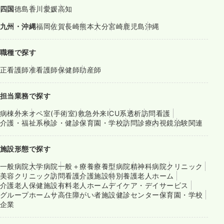
四国
徳島
香川
愛媛
高知
九州・沖縄
福岡
佐賀
長崎
熊本
大分
宮崎
鹿児島
沖縄
職種で探す
正看護師
准看護師
保健師
助産師
担当業務で探す
病棟
外来
オペ室(手術室)
救急外来
ICU系
透析
訪問看護
介護・福祉系
検診・健診
保育園・学校
訪問診療
内視鏡
治験関連
施設形態で探す
一般病院
大学病院
一般＋療養
療養型病院
精神科病院
クリニック
美容クリニック
訪問看護
介護施設
特別養護老人ホーム
介護老人保健施設
有料老人ホーム
デイケア・デイサービス
グループホーム
サ高住
障がい者施設
健診センター
保育園・学校
企業