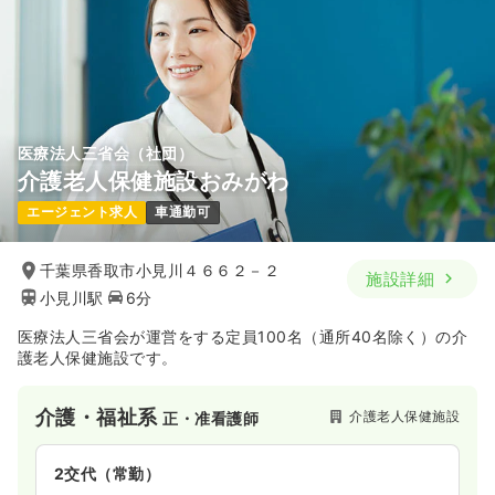
医療法人三省会（社団）
介護老人保健施設おみがわ
エージェント求人
車通勤可
千葉県香取市小見川４６６２－２
施設詳細
小見川駅
6分
医療法人三省会が運営をする定員100名（通所40名除く）の介
護老人保健施設です。
介護・福祉系
介護老人保健施設
正・准看護師
2交代（常勤）