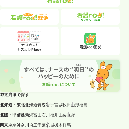
ナスカレ/
看護roo!国試
ナスカレPlus+
都道府県で探す
北海道・東北
北海道
青森
岩手
宮城
秋田
山形
福島
北陸・甲信越
新潟
富山
石川
福井
山梨
長野
関東
東京
神奈川
埼玉
千葉
茨城
栃木
群馬