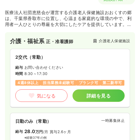
医療法人社団恵慈会が運営する介護老人保健施設おおくすの郷
は、千葉県香取市に位置し、心温まる家庭的な環境の中で、利
用者一人ひとりの尊厳を大切にしたケアを提供しています。明
るく、生きがいのある生活をサポートすることを目指し、快適
な生活環境と豊かな自然に囲まれた施設で、利用者の皆様がゆ
介護・福祉系
介護老人保健施設
正・准看護師
ったりとした気持ちで過ごせるよう努めています。
2交代（常勤）
給与
お問い合わせください
時間
8:30～17:30
4週8休以上
担当業務未経験可
ブランク可
第二新卒可
気になる
詳細を見る
一時募集休止
日勤のみ（常勤）
28.0
給与
万円
/月
賞与2.6ヶ月
※経験37年の例