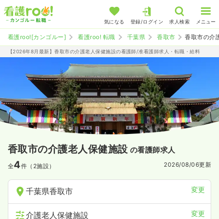
気になる
登録/ログイン
求人検索
メニュー
看護roo![カンゴルー]
看護roo! 転職
千葉県
香取市
香取市の介
【2026年8月最新】香取市の介護老人保健施設の看護師/准看護師求人・転職・給料
香取市の介護老人保健施設
の看護師求人
4
2026/08/06
更新
全
件（2施設）
変更
千葉県香取市
変更
介護老人保健施設