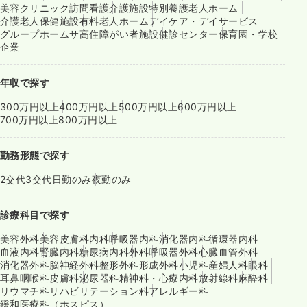
美容クリニック
訪問看護
介護施設
特別養護老人ホーム
介護老人保健施設
有料老人ホーム
デイケア・デイサービス
グループホーム
サ高住
障がい者施設
健診センター
保育園・学校
企業
年収で探す
300万円以上
400万円以上
500万円以上
600万円以上
700万円以上
800万円以上
勤務形態で探す
2交代
3交代
日勤のみ
夜勤のみ
診療科目で探す
美容外科
美容皮膚科
内科
呼吸器内科
消化器内科
循環器内科
血液内科
腎臓内科
糖尿病内科
外科
呼吸器外科
心臓血管外科
消化器外科
脳神経外科
整形外科
形成外科
小児科
産婦人科
眼科
耳鼻咽喉科
皮膚科
泌尿器科
精神科・心療内科
放射線科
麻酔科
リウマチ科
リハビリテーション科
アレルギー科
緩和医療科（ホスピス）