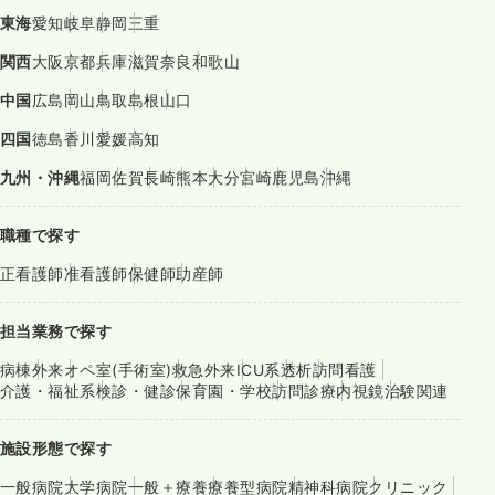
東海
愛知
岐阜
静岡
三重
関西
大阪
京都
兵庫
滋賀
奈良
和歌山
中国
広島
岡山
鳥取
島根
山口
四国
徳島
香川
愛媛
高知
九州・沖縄
福岡
佐賀
長崎
熊本
大分
宮崎
鹿児島
沖縄
職種で探す
正看護師
准看護師
保健師
助産師
担当業務で探す
病棟
外来
オペ室(手術室)
救急外来
ICU系
透析
訪問看護
介護・福祉系
検診・健診
保育園・学校
訪問診療
内視鏡
治験関連
施設形態で探す
一般病院
大学病院
一般＋療養
療養型病院
精神科病院
クリニック