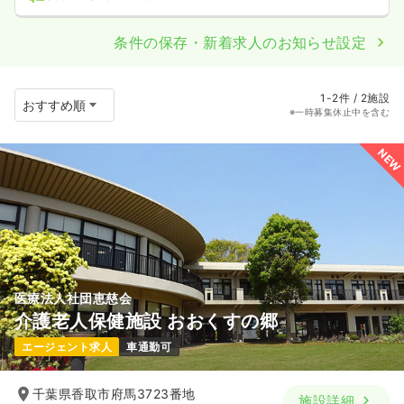
条件の保存・新着求人のお知らせ設定
1-2件 / 2施設
※一時募集休止中を含む
NEW
医療法人社団恵慈会
介護老人保健施設 おおくすの郷
エージェント求人
車通勤可
千葉県香取市府馬3723番地
施設詳細