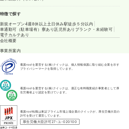
特徴で探す
新規オープン
4週8休以上
土日休み
駅徒歩５分以内
車通勤可（駐車場有）
寮あり
託児所あり
ブランク・未経験可
電子カルテあり
会社概要
事業所案内
看護roo!を運営する(株)クイックは、個人情報保護に取り組む企業を示す
プライバシーマークを取得しています。
看護roo!を運営する(株)クイックは、適正な有料職業紹介事業者として厚
生労働省より認定を受けています。
看護roo!転職は東証プライム市場上場企業のクイックが、厚生労働大臣の
許可を受けて運営しています。
厚生労働大臣許可27-ユ-020100