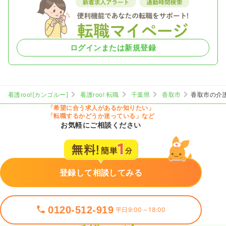
ログインまたは新規登録
看護roo![カンゴルー]
看護roo! 転職
千葉県
香取市
香取市の介
「希望に合う求人があるか知りたい」
「転職するかどうか迷っている」など
お気軽にご相談ください
登録して相談してみる
0120-512-919
平日9:00～18:00