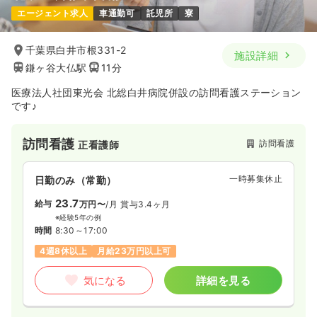
エージェント求人
車通勤可
託児所
寮
千葉県白井市根331-2
施設詳細
鎌ヶ谷大仏駅
11分
医療法人社団東光会 北総白井病院併設の訪問看護ステーション
です♪
訪問看護
訪問看護
正看護師
一時募集休止
日勤のみ（常勤）
23.7
給与
万円〜
/月
賞与3.4ヶ月
※経験5年の例
時間
8:30～17:00
4週8休以上
月給23万円以上可
気になる
詳細を見る