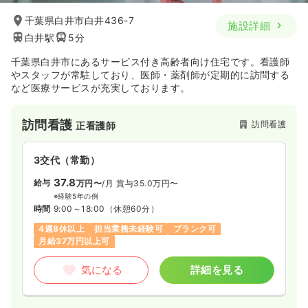
千葉県白井市白井436-7
施設詳細
白井駅
5分
千葉県白井市にあるサービス付き高齢者向け住宅です。看護師
やスタッフが常駐しており、医師・薬剤師が定期的に訪問する
など医療サービスが充実しております。
訪問看護
訪問看護
正看護師
3交代（常勤）
37.8
給与
万円〜
/月
賞与35.0万円〜
※経験5年の例
時間
9:00～18:00
（休憩60分）
4週8休以上
担当業務未経験可
ブランク可
月給37万円以上可
気になる
詳細を見る