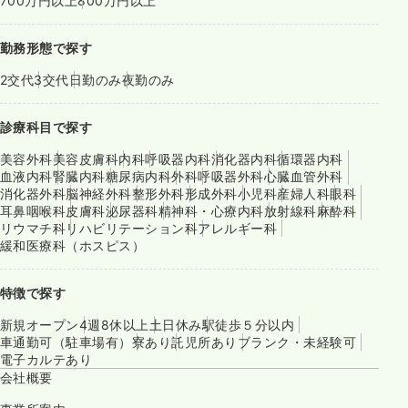
700万円以上
800万円以上
勤務形態で探す
2交代
3交代
日勤のみ
夜勤のみ
診療科目で探す
美容外科
美容皮膚科
内科
呼吸器内科
消化器内科
循環器内科
血液内科
腎臓内科
糖尿病内科
外科
呼吸器外科
心臓血管外科
消化器外科
脳神経外科
整形外科
形成外科
小児科
産婦人科
眼科
耳鼻咽喉科
皮膚科
泌尿器科
精神科・心療内科
放射線科
麻酔科
リウマチ科
リハビリテーション科
アレルギー科
緩和医療科（ホスピス）
特徴で探す
新規オープン
4週8休以上
土日休み
駅徒歩５分以内
車通勤可（駐車場有）
寮あり
託児所あり
ブランク・未経験可
電子カルテあり
会社概要