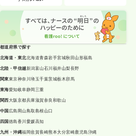
都道府県で探す
北海道・東北
北海道
青森
岩手
宮城
秋田
山形
福島
北陸・甲信越
新潟
富山
石川
福井
山梨
長野
関東
東京
神奈川
埼玉
千葉
茨城
栃木
群馬
東海
愛知
岐阜
静岡
三重
関西
大阪
京都
兵庫
滋賀
奈良
和歌山
中国
広島
岡山
鳥取
島根
山口
四国
徳島
香川
愛媛
高知
九州・沖縄
福岡
佐賀
長崎
熊本
大分
宮崎
鹿児島
沖縄