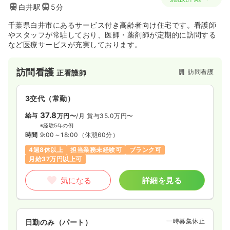
白井駅
5分
千葉県白井市にあるサービス付き高齢者向け住宅です。看護師
やスタッフが常駐しており、医師・薬剤師が定期的に訪問する
など医療サービスが充実しております。
訪問看護
訪問看護
正看護師
3交代（常勤）
37.8
給与
万円〜
/月
賞与35.0万円〜
※経験5年の例
時間
9:00～18:00
（休憩60分）
4週8休以上
担当業務未経験可
ブランク可
月給37万円以上可
気になる
詳細を見る
一時募集休止
日勤のみ（パート）