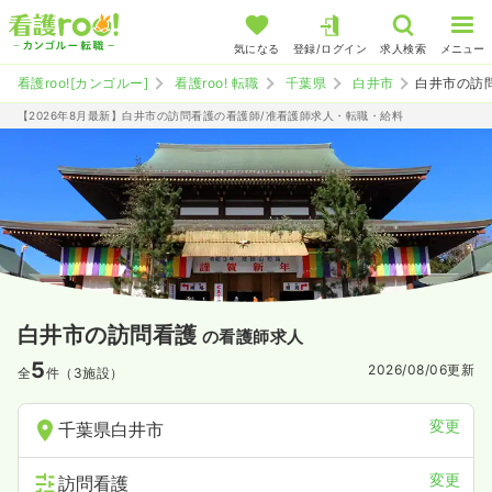
気になる
登録/ログイン
求人検索
メニュー
看護roo![カンゴルー]
看護roo! 転職
千葉県
白井市
白井市の訪
【2026年8月最新】白井市の訪問看護の看護師/准看護師求人・転職・給料
白井市の訪問看護
の看護師求人
5
2026/08/06
更新
全
件（3施設）
変更
千葉県白井市
変更
訪問看護