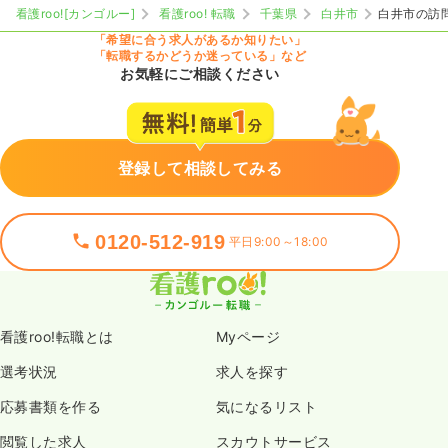
看護roo![カンゴルー]
看護roo! 転職
千葉県
白井市
白井市の訪
「希望に合う求人があるか知りたい」
「転職するかどうか迷っている」など
お気軽にご相談ください
登録して相談してみる
0120-512-919
平日9:00～18:00
看護roo!転職とは
Myページ
選考状況
求人を探す
応募書類を作る
気になるリスト
閲覧した求人
スカウトサービス