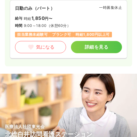
一時募集休止
日勤のみ（パート）
1,850
給与
時給
円〜
時間
9:00～18:00
（休憩60分）
担当業務未経験可
ブランク可
時給1,800円以上可
気になる
詳細を見る
医療法人社団東光会
北総白井訪問看護ステーション