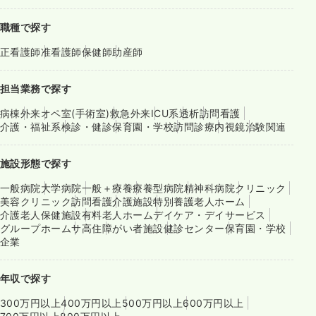
職種で探す
正看護師
准看護師
保健師
助産師
担当業務で探す
病棟
外来
オペ室(手術室)
救急外来
ICU系
透析
訪問看護
介護・福祉系
検診・健診
保育園・学校
訪問診療
内視鏡
治験関連
施設形態で探す
一般病院
大学病院
一般＋療養
療養型病院
精神科病院
クリニック
美容クリニック
訪問看護
介護施設
特別養護老人ホーム
介護老人保健施設
有料老人ホーム
デイケア・デイサービス
グループホーム
サ高住
障がい者施設
健診センター
保育園・学校
企業
年収で探す
300万円以上
400万円以上
500万円以上
600万円以上