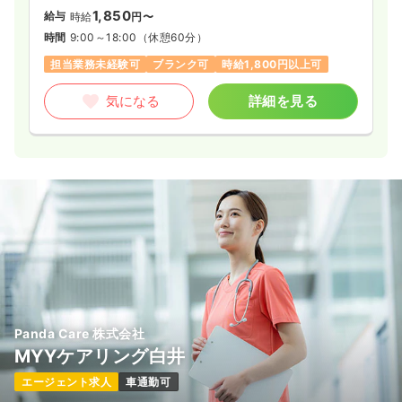
1,850
給与
時給
円〜
時間
9:00～18:00
（休憩60分）
担当業務未経験可
ブランク可
時給1,800円以上可
気になる
詳細を見る
Panda Care 株式会社
MYYケアリング白井
エージェント求人
車通勤可