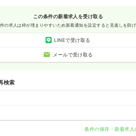
第二新卒可
月給29万円以上可
この条件の新着求人を受け取る
看護師
件の求人は枠が埋まりやすいため
新着通知を設定すると見逃しを防
）
LINEで受け取る
/月
賞与3.9ヶ月
気になる
メールで受け取る
例
:00
第二新卒可
月給31万円以上可
再検索
師
）
円〜
/月
賞与2回
気になる
:00
条件の保存・新着求人
第二新卒可
月給29万円以上可