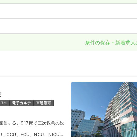
条件の保存・新着求人
院
7:1
電子カルテ
車通勤可
運営する、917床で三次救急の総
、CCU、ECU、NCU、NICU）