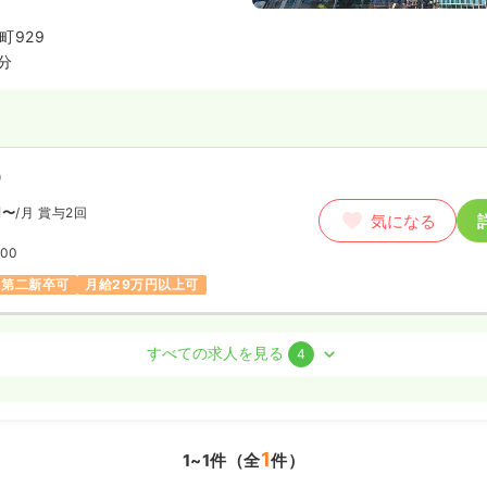
高度医療の提供に力を注いでいま
町929
三次救急の指定を受けた病院であ
分
CI認証を受けております。
…アメリカの国際医療機関評価委員会
医療機関を対象に患者の安全や医
膨大な評価項目で厳格な審査を行
準をクリアした病院にのみ認証を
）
より世界に先駆けて電カルの本格運
円〜
/月
賞与2回
における徹底した情報活用を推進
気になる
:00
院、地域がん診療連携拠点病院、
療センター、臨床研修指定病院と
第二新卒可
月給29万円以上可
waysSayYES！」をモットー
実践し、地域のニーズに合った医
できるよう努めております。
すべての求人を見る
4
）
円
/月
賞与3.9ヶ月
気になる
1
1~1件（全
件）
:00