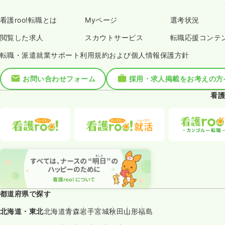
看護roo!転職とは
Myページ
選考状況
閲覧した求人
スカウトサービス
転職応援コンテ
転職・派遣就業サポート利用規約および個人情報保護方針
お問い合わせフォーム
採用・求人掲載をお考えの方
看護
都道府県で探す
北海道・東北
北海道
青森
岩手
宮城
秋田
山形
福島