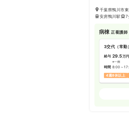
を整備し、急性期
す。
千葉県鴨川市東
民間病院で初めて
安房鴨川駅
7
り、国内で初のJ
※JCI認証とは
であり、世界中の
病棟
正看護師
療レベルの質など
い、その厳しい基
3交代（常勤
発給しています。
また、1995年
29.5
給与
万
用を開始し、医療
※一例
しています。
時間
8:00～17
千葉県災害拠点病
総合周産期母子医
4週8休以上
なっている他、「Al
に、チーム医療を
療サービスを提供
病棟
助産師
3交代（常勤
29.9
給与
万
※一例
時間
8:00～17