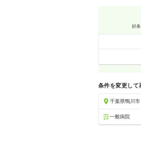
4週8休以上
救急外来
正
好条
3交代（常勤
31.9
給与
万円
※経験7年の
時間
8:00～17
4週8休以上
条件を変更して
ICU系
正看護
千葉県鴨川市
3交代（常勤
一般病院
29.5
給与
万
※一例
時間
8:00～17
4週8休以上