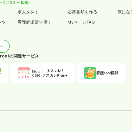
求人を探す
応募書類を作る
気にな
ンツ
看護師派遣で働く
MyページFAQ
へ
roo!の関連サービス
ナスカレ/
看護roo!国試
ナスカレPlus+