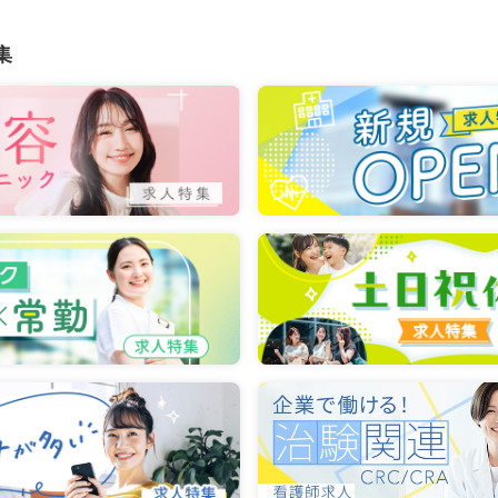
室)
集
正看護師
）
円〜
/月
賞与2回
気になる
:00
第二新卒可
月給29万円以上可