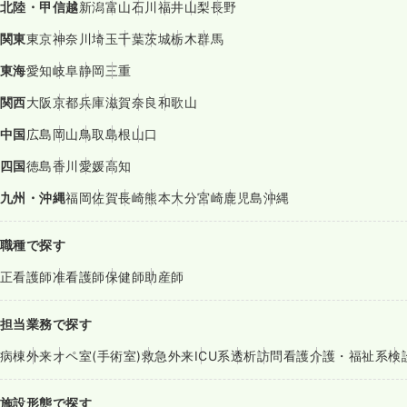
北陸・甲信越
新潟
富山
石川
福井
山梨
長野
関東
東京
神奈川
埼玉
千葉
茨城
栃木
群馬
東海
愛知
岐阜
静岡
三重
関西
大阪
京都
兵庫
滋賀
奈良
和歌山
中国
広島
岡山
鳥取
島根
山口
四国
徳島
香川
愛媛
高知
九州・沖縄
福岡
佐賀
長崎
熊本
大分
宮崎
鹿児島
沖縄
職種で探す
正看護師
准看護師
保健師
助産師
担当業務で探す
病棟
外来
オペ室(手術室)
救急外来
ICU系
透析
訪問看護
介護・福祉系
検
施設形態で探す