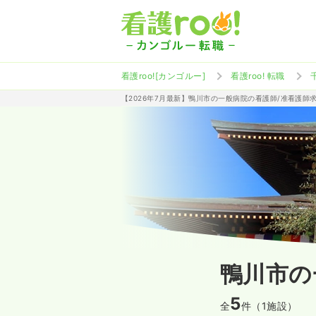
看護roo![カンゴルー]
看護roo! 転職
【2026年7月最新】鴨川市の一般病院の看護師/准看護師
鴨川市の
5
全
件（1施設）