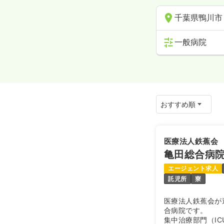
千葉県鴨川市
一般病院
医療法人鉄蕉会
亀田総合病
エージェント求人
託児所
寮
医療法人鉄蕉会が
合病院です。
集中治療部門（ICU