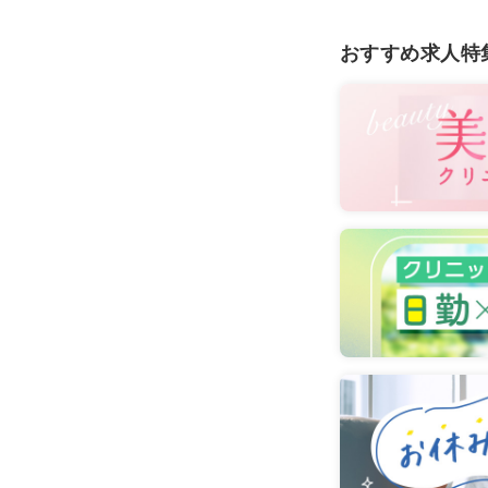
オペ室(手術
おすすめ求人特
3交代（常勤
29.5
給与
万
※一例
時間
8:00～17
4週8休以上