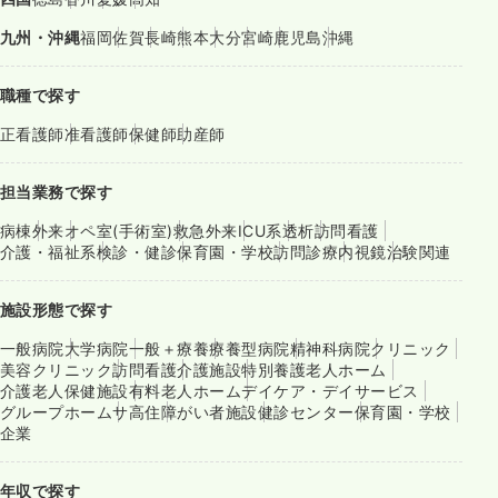
九州・沖縄
福岡
佐賀
長崎
熊本
大分
宮崎
鹿児島
沖縄
職種で探す
正看護師
准看護師
保健師
助産師
担当業務で探す
病棟
外来
オペ室(手術室)
救急外来
ICU系
透析
訪問看護
介護・福祉系
検診・健診
保育園・学校
訪問診療
内視鏡
治験関連
施設形態で探す
一般病院
大学病院
一般＋療養
療養型病院
精神科病院
クリニック
美容クリニック
訪問看護
介護施設
特別養護老人ホーム
介護老人保健施設
有料老人ホーム
デイケア・デイサービス
グループホーム
サ高住
障がい者施設
健診センター
保育園・学校
企業
年収で探す