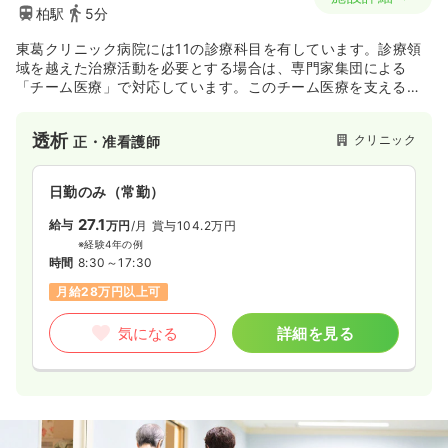
柏駅
5分
東葛クリニック病院には11の診療科目を有しています。診療領
域を越えた治療活動を必要とする場合は、専門家集団による
「チーム医療」で対応しています。このチーム医療を支えるた
めの人材の育成に力を惜しみません！！！
透析
クリニック
正・准看護師
日勤のみ（常勤）
27.1
給与
万円
/月
賞与104.2万円
※経験4年の例
時間
8:30～17:30
月給28万円以上可
気になる
詳細を見る