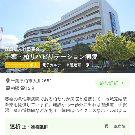
医療法人社団葵会
千葉・柏リハビリテーション病院
エージェント求人
電子カルテ
車通勤可
寮
千葉県柏市大井2651
施設詳細
柏駅
15分
葵会の急性期病院である柏たなか病院と連携して、地域完結型
医療を提供しています。施設から一歩外に出れば遊歩道、手賀
沼、鳥の博物館などがあり、院内はハイクラスなホテルのよう
な空間に、重厚でゆったりとくつろいだ雰囲気を醸し出してい
ます。
透析
一般病院
正・准看護師