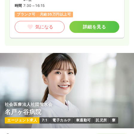
※一例
時間
7:30～16:15
ブランク可
月給35万円以上可
気になる
詳細を見る
社会医療法人社団蛍水会
名戸ヶ谷病院
エージェント求人
7:1
電子カルテ
車通勤可
託児所
寮