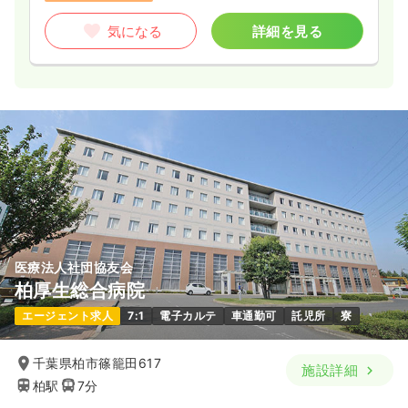
気になる
詳細を見る
医療法人社団協友会
柏厚生総合病院
エージェント求人
7:1
電子カルテ
車通勤可
託児所
寮
千葉県柏市篠籠田617
施設詳細
柏駅
7分