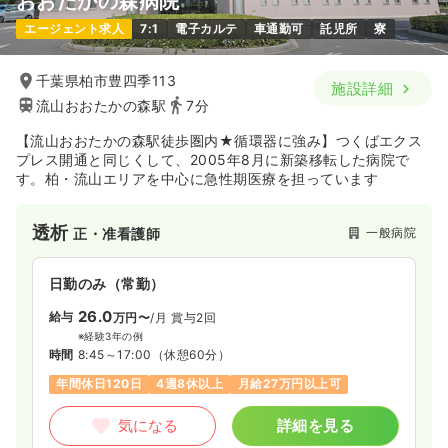
おおたかの森病院
エージェント求人
7:1
電子カルテ
車通勤可
託児所
寮
千葉県柏市豊四季113
施設詳細
流山おおたかの森駅
7分
【流山おおたかの森駅徒歩圏内★循環器に強み】つくばエクス
プレス開通と同じくして、2005年8月に新築移転した病院で
す。柏・流山エリアを中心に急性期医療を担っています
透析
一般病院
正・准看護師
日勤のみ（常勤）
26.0
給与
万円〜
/月
賞与2回
※経験3年の例
時間
8:45～17:00
（休憩60分）
年間休日120日
4週8休以上
月給27万円以上可
気になる
詳細を見る