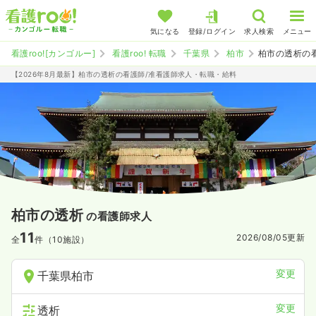
気になる
登録/ログイン
求人検索
メニュー
看護roo![カンゴルー]
看護roo! 転職
千葉県
柏市
柏市の透析の
【2026年8月最新】柏市の透析の看護師/准看護師求人・転職・給料
柏市の透析
の看護師求人
11
2026/08/05
更新
全
件（10施設）
変更
千葉県柏市
変更
透析