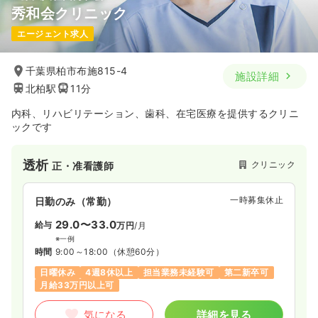
秀和会クリニック
エージェント求人
千葉県柏市布施815-4
施設詳細
北柏駅
11分
内科、リハビリテーション、歯科、在宅医療を提供するクリニ
ックです
透析
クリニック
正・准看護師
一時募集休止
日勤のみ（常勤）
29.0〜33.0
給与
万円
/月
※一例
時間
9:00～18:00
（休憩60分）
日曜休み
4週8休以上
担当業務未経験可
第二新卒可
月給33万円以上可
気になる
詳細を見る