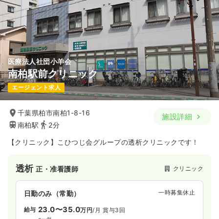
医療法人社団小羊会
南柏駅前クリニック
エージェント求人
千葉県柏市南柏1-8-16
施設詳細
南柏駅
2分
【クリニック】こひつじ会グループの透析クリニックです！
透析
クリニック
正・准看護師
一時募集休止
日勤のみ（常勤）
23.0〜35.0
給与
万円
/月
賞与3回