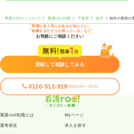
看護roo![カンゴルー]
看護roo! 転職
千葉県
柏市
柏市の透析の
「希望に合う求人があるか知りたい」
「転職するかどうか迷っている」など
お気軽にご相談ください
登録して相談してみる
0120-512-919
平日9:00～18:00
看護roo!転職とは
Myページ
選考状況
求人を探す