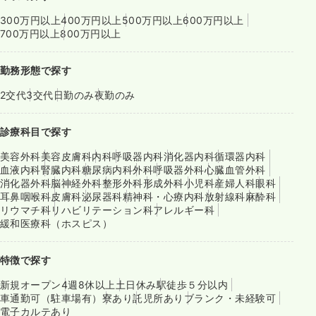
300万円以上
400万円以上
500万円以上
600万円以上
700万円以上
800万円以上
勤務形態で探す
2交代
3交代
日勤のみ
夜勤のみ
診療科目で探す
美容外科
美容皮膚科
内科
呼吸器内科
消化器内科
循環器内科
血液内科
腎臓内科
糖尿病内科
外科
呼吸器外科
心臓血管外科
消化器外科
脳神経外科
整形外科
形成外科
小児科
産婦人科
眼科
耳鼻咽喉科
皮膚科
泌尿器科
精神科・心療内科
放射線科
麻酔科
リウマチ科
リハビリテーション科
アレルギー科
緩和医療科（ホスピス）
特徴で探す
新規オープン
4週8休以上
土日休み
駅徒歩５分以内
車通勤可（駐車場有）
寮あり
託児所あり
ブランク・未経験可
電子カルテあり