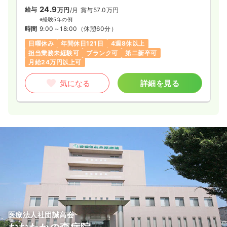
24.9
給与
万円
/月
賞与57.0万円
※経験5年の例
時間
9:00～18:00
（休憩60分）
日曜休み
年間休日121日
4週8休以上
担当業務未経験可
ブランク可
第二新卒可
月給24万円以上可
気になる
詳細を見る
医療法人社団誠高会