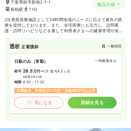
千葉県柏市新柏2-1-1
施設詳細
新柏駅
11分
2次救急医療施設として24時間地域のニーズに応えて最良の医
療を提供しております。また、在宅医療にも注力し、訪問看
護・訪問リハビリなどを通して利用者さまへの健康管理や栄養
指導にも貢献しております。
透析
一般病院
正看護師
一時募集休止
日勤のみ（常勤）
28.5
給与
万円〜
/月
賞与4.5ヶ月
※経験3年の例
時間
8:30～17:30
日曜休み
年間休日120日
月給28万円以上可
気になる
詳細を見る