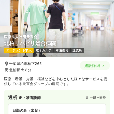
医療法人社団天宣会
北柏リハビリ総合病院
エージェント求人
電子カルテ
車通勤可
託児所
千葉県柏市柏下265
施設詳細
北柏駅
8分
医療・看護・介護・福祉などを中心とした様々なサービスを提
供している天宣会グループの病院です。
透析
一般＋療養
正・准看護師
日勤のみ（常勤）