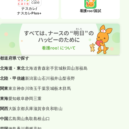
ナスカレ/
看護roo!国試
ナスカレPlus+
都道府県で探す
北海道・東北
北海道
青森
岩手
宮城
秋田
山形
福島
北陸・甲信越
新潟
富山
石川
福井
山梨
長野
関東
東京
神奈川
埼玉
千葉
茨城
栃木
群馬
東海
愛知
岐阜
静岡
三重
関西
大阪
京都
兵庫
滋賀
奈良
和歌山
中国
広島
岡山
鳥取
島根
山口
四国
徳島
香川
愛媛
高知