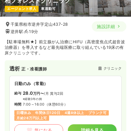
柏フォレストクリニック
エージェント求人
車通勤可
千葉県柏市逆井字定山437-28
施設詳細
逆井駅
19分
【駐車場無料★】前立腺がん治療にHIFU（高密度焦点式超音波
治療器）を導入するなど最先端医療に取り組んでいる19床の有
床クリニックです。
透析
クリニック
正・准看護師
日勤のみ（常勤）
28.0
給与
万円〜
/月
賞与2回
※経験3年の例
時間
7:00～16:00
（休憩60分）
日曜休み
年間休日120日
4週8休以上
ブランク可
月給28万円以上可
気になる
詳細を見る