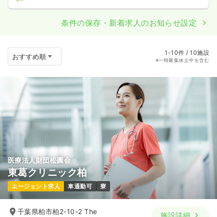
条件の保存・新着求人のお知らせ設定
1-10件 / 10施設
※一時募集休止中を含む
医療法人財団松圓会
東葛クリニック柏
エージェント求人
車通勤可
寮
千葉県柏市柏2-10-2 The
施設詳細