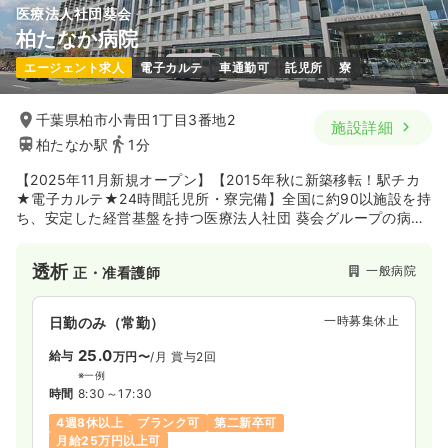
医療法人社団葵会
柏たなか病院
エージェント求人
電子カルテ
車通勤可
託児所
寮
千葉県柏市小青田1丁目3番地2
施設詳細
柏たなか駅
1分
【2025年11月新規オープン】【2015年秋に新築移転！駅チカ
★電子カルテ★24時間託児所・寮完備】全国に約90以施設を持
ち、安定した経営基盤を持つ医療法人社団 葵会グループの病院
です。柏たなか駅目の前の敷地に2015年11月に新築移転し、最
新設備が整い、より働きやすい職場になりました♪
透析
一般病院
正・准看護師
一時募集休止
日勤のみ（常勤）
25.0
給与
万円〜
/月
賞与2回
※一例
時間
8:30～17:30
4週8休以上
ブランク可
第二新卒可
月給25万円以上可