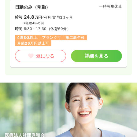
一時募集休止
日勤のみ（常勤）
24.8
給与
万円〜
/月
賞与3.1ヶ月
※経験4年の例
時間
8:30～17:30
（休憩60分）
4週8休以上
ブランク可
第二新卒可
月給26万円以上可
気になる
詳細を見る
医療法人社団秀和会