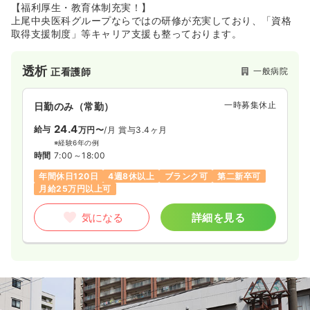
【福利厚生・教育体制充実！】
上尾中央医科グループならではの研修が充実しており、「資格
取得支援制度」等キャリア支援も整っております。
透析
一般病院
正看護師
一時募集休止
日勤のみ（常勤）
24.4
給与
万円〜
/月
賞与3.4ヶ月
※経験6年の例
時間
7:00～18:00
年間休日120日
4週8休以上
ブランク可
第二新卒可
月給25万円以上可
気になる
詳細を見る