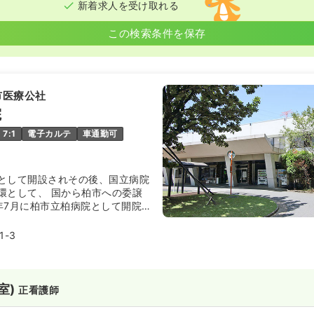
新着求人を受け取れる
この検索条件を保存
市医療公社
院
7:1
電子カルテ
車通勤可
として開設されその後、国立病院
環として、 国から柏市への委譲
年7月に柏市立柏病院として開院
平成24年に柏市が出資し設立さ
益財団法人」へ変わり、「柏市立
-3
はみんぐ」、「柏市医療センタ
サービスセンター」を運営し、医
で連携をとっています。
室)
正看護師