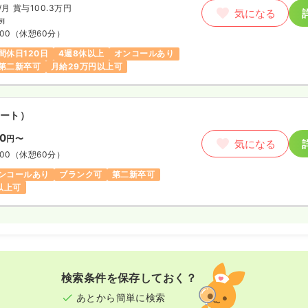
/月
賞与100.3万円
気になる
例
:00
（休憩60分）
間休日120日
4週8休以上
オンコールあり
第二新卒可
月給29万円以上可
ート）
80
円〜
気になる
:00
（休憩60分）
ンコールあり
ブランク可
第二新卒可
円以上可
検索条件を保存しておく？
あとから簡単に検索