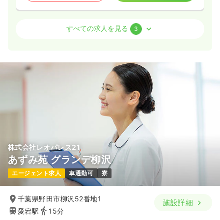
介護・福祉系
有料老人ホーム
正・准看護師
すべての求人を見る
3
一時募集休止
日勤のみ（常勤）
29.0
給与
万円〜
/月
賞与2.5ヶ月
※一例
時間
8:30～17:30
（休憩60分）
4週8休以上
担当業務未経験可
月給29万円以上可
気になる
詳細を見る
株式会社レオパレス21
あずみ苑 グランデ柳沢
一時募集休止
2交代（常勤）
エージェント求人
車通勤可
寮
34.2〜43.2
給与
万円
/月
賞与2.5ヶ月
※一例
時間
7:00～16:00
（休憩60分）
千葉県野田市柳沢52番地1
施設詳細
4週8休以上
担当業務未経験可
月給40万円以上可
愛宕駅
15分