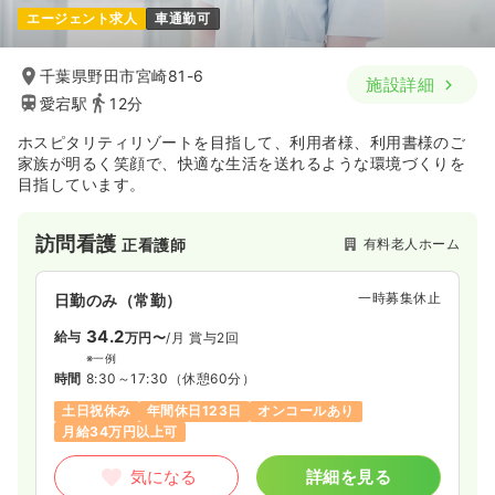
エージェント求人
車通勤可
千葉県野田市宮崎81-6
施設詳細
愛宕駅
12分
ホスピタリティリゾートを目指して、利用者様、利用書様のご
家族が明るく笑顔で、快適な生活を送れるような環境づくりを
目指しています。
訪問看護
有料老人ホーム
正看護師
一時募集休止
日勤のみ（常勤）
34.2
給与
万円〜
/月
賞与2回
※一例
時間
8:30～17:30
（休憩60分）
土日祝休み
年間休日123日
オンコールあり
月給34万円以上可
気になる
詳細を見る