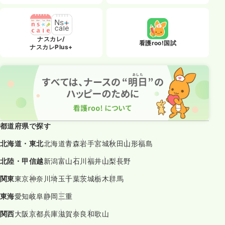
ナスカレ/
看護roo!国試
ナスカレPlus+
都道府県で探す
北海道・東北
北海道
青森
岩手
宮城
秋田
山形
福島
北陸・甲信越
新潟
富山
石川
福井
山梨
長野
関東
東京
神奈川
埼玉
千葉
茨城
栃木
群馬
東海
愛知
岐阜
静岡
三重
関西
大阪
京都
兵庫
滋賀
奈良
和歌山