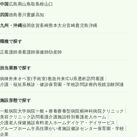
中国
広島
岡山
鳥取
島根
山口
四国
徳島
香川
愛媛
高知
九州・沖縄
福岡
佐賀
長崎
熊本
大分
宮崎
鹿児島
沖縄
職種で探す
正看護師
准看護師
保健師
助産師
担当業務で探す
病棟
外来
オペ室(手術室)
救急外来
ICU系
透析
訪問看護
介護・福祉系
検診・健診
保育園・学校
訪問診療
内視鏡
治験関連
施設形態で探す
一般病院
大学病院
一般＋療養
療養型病院
精神科病院
クリニック
美容クリニック
訪問看護
介護施設
特別養護老人ホーム
介護老人保健施設
有料老人ホーム
デイケア・デイサービス
グループホーム
サ高住
障がい者施設
健診センター
保育園・学校
企業