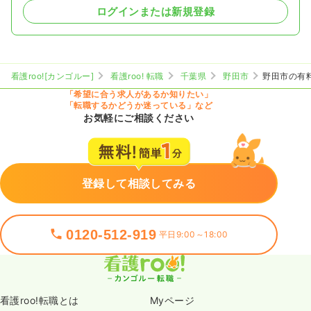
ログインまたは新規登録
看護roo![カンゴルー]
看護roo! 転職
千葉県
野田市
野田市の有
「希望に合う求人があるか知りたい」
「転職するかどうか迷っている」など
お気軽にご相談ください
登録して相談してみる
0120-512-919
平日9:00～18:00
看護roo!転職とは
Myページ