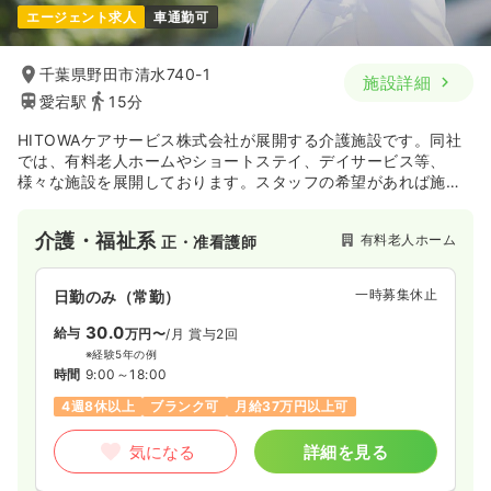
エージェント求人
車通勤可
千葉県野田市清水740-1
施設詳細
愛宕駅
15分
HITOWAケアサービス株式会社が展開する介護施設です。同社
では、有料老人ホームやショートステイ、デイサービス等、
様々な施設を展開しております。スタッフの希望があれば施設
間の異動も行いながら、今後も事業所を増やしていく計画で
す！
介護・福祉系
有料老人ホーム
正・准看護師
一時募集休止
日勤のみ（常勤）
30.0
給与
万円〜
/月
賞与2回
※経験5年の例
時間
9:00～18:00
4週8休以上
ブランク可
月給37万円以上可
気になる
詳細を見る