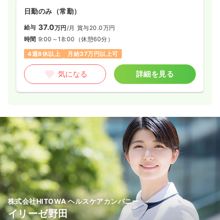
日勤のみ（常勤）
37.0
給与
万円
/月
賞与20.0万円
時間
9:00～18:00
（休憩60分）
4週8休以上
月給37万円以上可
気になる
詳細を見る
株式会社HITOWA ヘルスケアカンパニー
イリーゼ野田