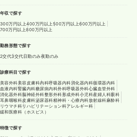
年収で探す
300万円以上
400万円以上
500万円以上
600万円以上
700万円以上
800万円以上
勤務形態で探す
2交代
3交代
日勤のみ
夜勤のみ
診療科目で探す
美容外科
美容皮膚科
内科
呼吸器内科
消化器内科
循環器内科
血液内科
腎臓内科
糖尿病内科
外科
呼吸器外科
心臓血管外科
消化器外科
脳神経外科
整形外科
形成外科
小児科
産婦人科
眼科
耳鼻咽喉科
皮膚科
泌尿器科
精神科・心療内科
放射線科
麻酔科
リウマチ科
リハビリテーション科
アレルギー科
緩和医療科（ホスピス）
特徴で探す