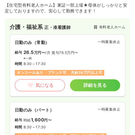
【住宅型有料老人ホーム】東証一部上場★母体がしっかりと安
気になる
詳細を見る
定しておりますので、安心して勤務できます！
介護・福祉系
有料老人ホーム
正・准看護師
一時募集休止
日勤のみ（パート）
1,800
給与
時給
円〜
一時募集休止
日勤のみ（常勤）
時間
8:30～17:30
（休憩60分）
26.5
給与
万円〜
/月
賞与76.5万円〜
担当業務未経験可
時給1,800円以上可
※一例
時間
8:30～17:30
気になる
詳細を見る
オンコールあり
ブランク可
月給26万円以上可
気になる
詳細を見る
一時募集休止
日勤のみ（パート）
1,600
給与
時給
円〜
時間
8:30～17:30