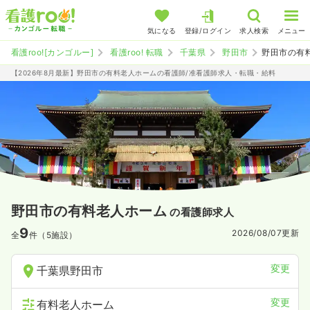
気になる
登録/ログイン
求人検索
メニュー
看護roo![カンゴルー]
看護roo! 転職
千葉県
野田市
野田市の有
【2026年8月最新】野田市の有料老人ホームの看護師/准看護師求人・転職・給料
野田市の有料老人ホーム
の看護師求人
9
2026/08/07
更新
全
件（5施設）
変更
千葉県野田市
変更
有料老人ホーム