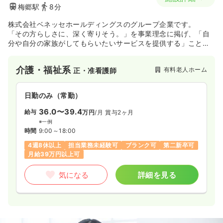
梅郷駅
8分
株式会社ベネッセホールディングスのグループ企業です。
「その方らしさに、深く寄りそう。」を事業理念に掲げ、「自
分や自分の家族がしてもらいたいサービスを提供する」ことを
目指しています。
ホームには6種類のブランドがあり、有料老人ホームの居室数で
介護・福祉系
有料老人ホーム
正・准看護師
は国内最多を誇ります。
日勤のみ（常勤）
36.0〜39.4
給与
万円
/月
賞与2ヶ月
※一例
時間
9:00～18:00
4週8休以上
担当業務未経験可
ブランク可
第二新卒可
月給39万円以上可
気になる
詳細を見る