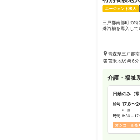
エージェント求人
三戸郡南部町の特
殊浴槽を導入して
青森県三戸郡南
苫米地駅
6分
介護・福祉
日勤のみ（常
17.8〜2
給与
※一例
時間
8:30～17
オンコールあ