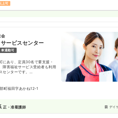
円以上可
老会
イサービスセンター
車通勤可
町にあり、定員30名で要支援・
、障害福祉サービス受給者も利用
スセンターです。
し、一般浴槽のほかリフト浴、寝
浴槽を完備しており、幅広い介護
る設備が整っています。
部町福田字あかね12-1
対して質の高い入浴支援と地域生
キャリアアップを目指したい方に
系
デイ
正・准看護師