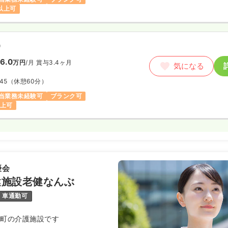
円以上可
）
6.0
万円
/月
賞与3.4ヶ月
気になる
:45
（休憩60分）
当業務未経験可
ブランク可
以上可
優会
健施設老健なんぶ
車通勤可
部町の介護施設です