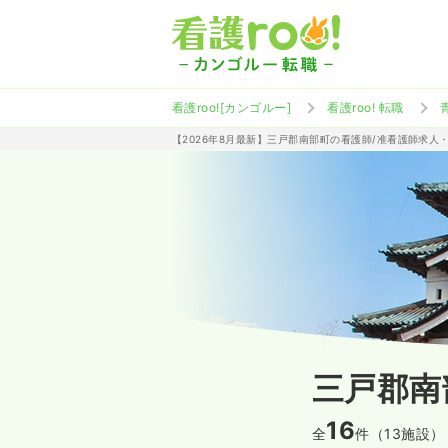
看護roo![カンゴルー]
看護roo! 転職
【2026年8月最新】三戸郡南部町の看護師/准看護師求人
三戸郡南
16
全
件（13施設）