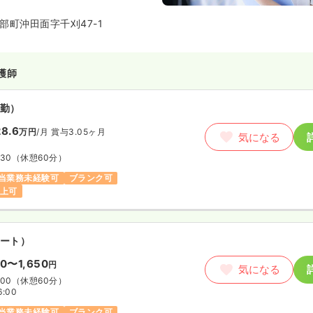
しております。
部町沖田面字千刈47-1
に、硝子体手術、緑内障手術を行
も多数入職しています。
丁寧に指導いたします。
護師
ンスがとれるよう心がけていま
勤）
く女性が多く、お子さんの行事に
8.6
万円
/月
賞与3.05ヶ月
気になる
ています。
に助け合える環境になるよう、配
:30
（休憩60分）
当業務未経験可
ブランク可
以上可
ート）
50〜1,650
円
気になる
:00
（休憩60分）
6:00
当業務未経験可
ブランク可