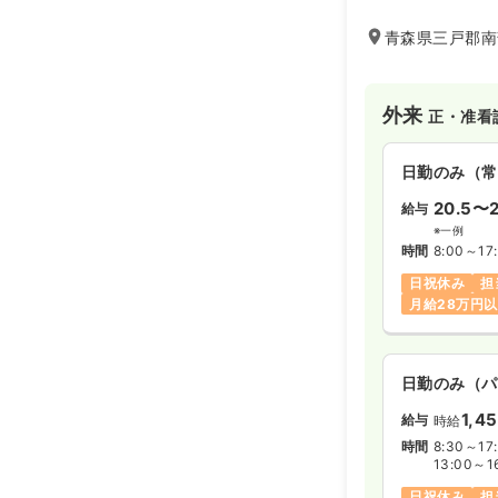
チーム医療を推進
青森県三戸郡南
白内障手術を中心
っています。
眼科が初めての方
外来
未経験者、新人も
正・准看
仕事と家庭のバラ
日勤のみ（常
す。
子育てしながら働
20.5〜2
給与
も積極的に参加し
※一例
職員同士がお互い
時間
8:00～17
慮しています。
日祝休み
担
月給28万円
日勤のみ（パ
1,4
給与
時給
時間
8:30～17
13:00～1
日祝休み
担