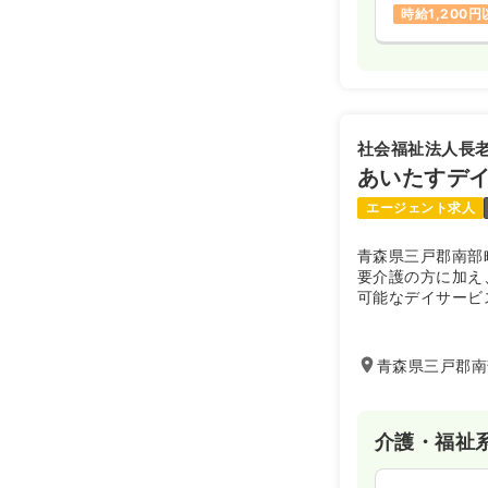
時給1,200
社会福祉法人長
あいたすデ
エージェント求人
青森県三戸郡南部
要介護の方に加え
可能なデイサービ
併設の特養と連携
たまま入れる特殊
度の方に対応でき
青森県三戸郡南
多様な利用者様に
活支援を提供し、
最適な職場です。
介護・福祉