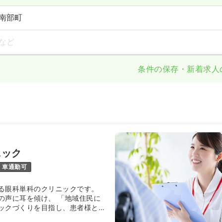
南部町
など
条件の保存・新着求人
ニック
車通勤可
る眼科単科のクリニックです。
の声に耳を傾け、 「地域住民に
ックづくりを目指し、患者様との
切にします ”」を理念とし、