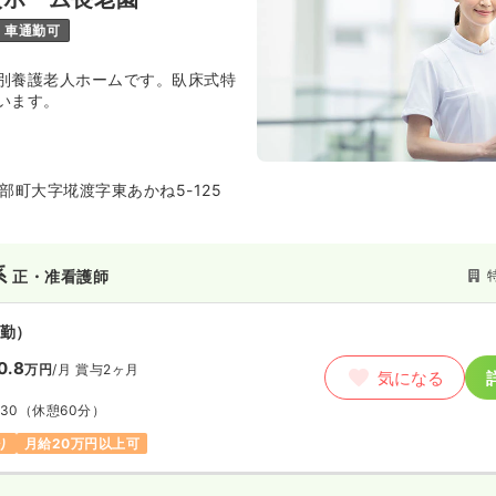
車通勤可
別養護老人ホームです。臥床式特
います。
部町大字埖渡字東あかね5-125
系
正・准看護師
勤）
0.8
万円
/月
賞与2ヶ月
気になる
:30
（休憩60分）
り
月給20万円以上可