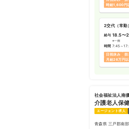
時給1,600
2交代（常勤
18.5〜2
給与
※一例
時間
7:45～17
日祝休み
担
月給26万円
社会福祉法人南
介護老人保
エージェント求人
青森県 三戸郡南