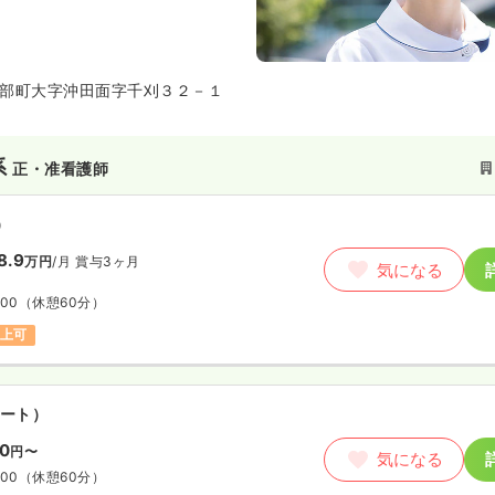
部町大字沖田面字千刈３２－１
系
正・准看護師
）
8.9
万円
/月
賞与3ヶ月
気になる
:00
（休憩60分）
以上可
ート）
50
円〜
気になる
:00
（休憩60分）