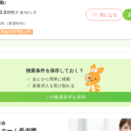
勤）
0.3
万円
/月
賞与2ヶ月
気になる
:30
（休憩60分）
月給20万円以上可
検索条件を保存しておく？
あとから簡単に検索
新着求人を受け取れる
この検索条件を保存
老会
人ホーム長老園