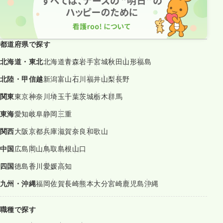
都道府県で探す
北海道・東北
北海道
青森
岩手
宮城
秋田
山形
福島
北陸・甲信越
新潟
富山
石川
福井
山梨
長野
関東
東京
神奈川
埼玉
千葉
茨城
栃木
群馬
東海
愛知
岐阜
静岡
三重
関西
大阪
京都
兵庫
滋賀
奈良
和歌山
中国
広島
岡山
鳥取
島根
山口
四国
徳島
香川
愛媛
高知
九州・沖縄
福岡
佐賀
長崎
熊本
大分
宮崎
鹿児島
沖縄
職種で探す