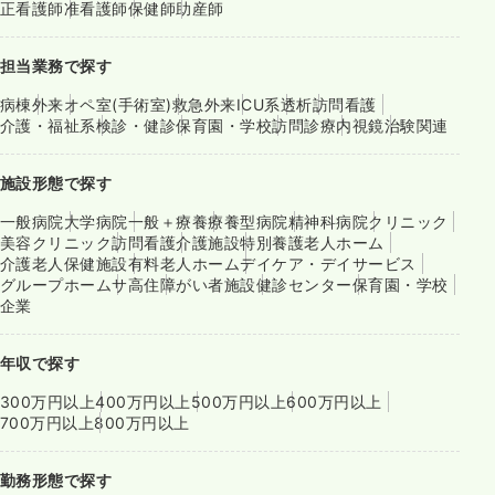
正看護師
准看護師
保健師
助産師
担当業務で探す
病棟
外来
オペ室(手術室)
救急外来
ICU系
透析
訪問看護
介護・福祉系
検診・健診
保育園・学校
訪問診療
内視鏡
治験関連
施設形態で探す
一般病院
大学病院
一般＋療養
療養型病院
精神科病院
クリニック
美容クリニック
訪問看護
介護施設
特別養護老人ホーム
介護老人保健施設
有料老人ホーム
デイケア・デイサービス
グループホーム
サ高住
障がい者施設
健診センター
保育園・学校
企業
年収で探す
300万円以上
400万円以上
500万円以上
600万円以上
700万円以上
800万円以上
勤務形態で探す