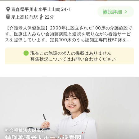
青森県平川市李平上山崎54-1
施設詳細
尾上高校前駅
22分
【介護老人保健施設】2000年に設立された100床の介護施設で
す。医療法人みらい会須藤病院と連携を取りながら看護サービ
スを提供しています。定員100床のうち認知症専門棟50床を配
置しており、通所リハビリも併設しております。
現在この施設の求人の掲載はありません
募集状況についてはお問い合わせください
社会福祉法人緑風会
特別養護老人ホーム緑青園