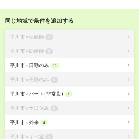
同じ地域で条件を追加する
平川市
×
保健師
0
平川市
×
助産師
0
平川市
×
日勤のみ
11
平川市
×
夜勤のみ
0
平川市
×
パート(非常勤)
4
平川市
×
土日休み
0
平川市
×
外来
4
平川市
×
オペ室
0