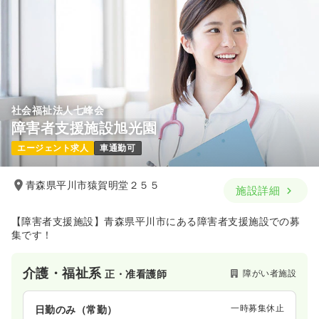
社会福祉法人七峰会
障害者支援施設旭光園
エージェント求人
車通勤可
青森県平川市猿賀明堂２５５
施設詳細
【障害者支援施設】青森県平川市にある障害者支援施設での募
集です！
介護・福祉系
障がい者施設
正・准看護師
一時募集休止
日勤のみ（常勤）