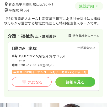
青森県平川市町居山元304-1
施設詳細
平賀駅
5分
【特別養護老人ホーム】青森県平川市にある社会福祉法人津軽
やわらぎが運営する地域に根差した特別養護老人ホームです。
介護・福祉系
特別養護老人ホーム
正・准看護師
一時募集休止
日勤のみ（常勤）
19.0〜22.5
給与
万円
/月
賞与1.5ヶ月
※一例
時間
8:30～17:30
（休憩60分）
年間休日120日
オンコールあり
月給22万円以上可
気になる
詳細を見る