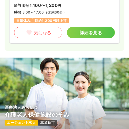
1,100〜1,200
給与
時給
円
時間
8:00～17:00
（休憩60分）
日曜休み
時給1,200円以上可
気になる
詳細を見る
医療法人みらい会
介護老人保健施設のぞみ
エージェント求人
車通勤可