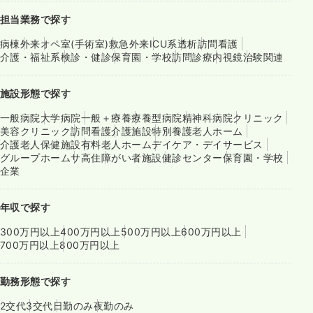
担当業務で探す
病棟
外来
オペ室(手術室)
救急外来
ICU系
透析
訪問看護
介護・福祉系
検診・健診
保育園・学校
訪問診療
内視鏡
治験関連
施設形態で探す
一般病院
大学病院
一般＋療養
療養型病院
精神科病院
クリニック
美容クリニック
訪問看護
介護施設
特別養護老人ホーム
介護老人保健施設
有料老人ホーム
デイケア・デイサービス
グループホーム
サ高住
障がい者施設
健診センター
保育園・学校
企業
年収で探す
300万円以上
400万円以上
500万円以上
600万円以上
700万円以上
800万円以上
勤務形態で探す
2交代
3交代
日勤のみ
夜勤のみ