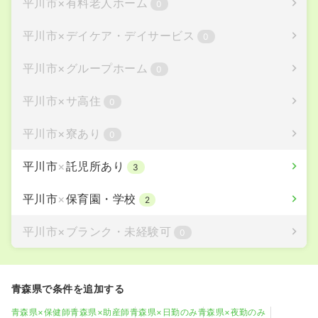
平川市
×
有料老人ホーム
0
平川市
×
デイケア・デイサービス
0
平川市
×
グループホーム
0
平川市
×
サ高住
0
平川市
×
寮あり
0
平川市
×
託児所あり
3
平川市
×
保育園・学校
2
平川市
×
ブランク・未経験可
0
青森県で条件を追加する
青森県×保健師
青森県×助産師
青森県×日勤のみ
青森県×夜勤のみ