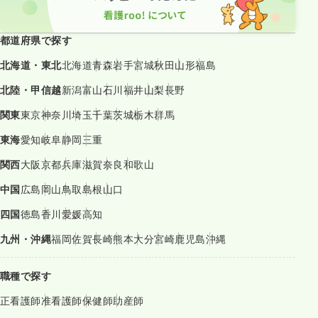
都道府県で探す
北海道・東北
北海道
青森
岩手
宮城
秋田
山形
福島
北陸・甲信越
新潟
富山
石川
福井
山梨
長野
関東
東京
神奈川
埼玉
千葉
茨城
栃木
群馬
東海
愛知
岐阜
静岡
三重
関西
大阪
京都
兵庫
滋賀
奈良
和歌山
中国
広島
岡山
鳥取
島根
山口
四国
徳島
香川
愛媛
高知
九州・沖縄
福岡
佐賀
長崎
熊本
大分
宮崎
鹿児島
沖縄
職種で探す
正看護師
准看護師
保健師
助産師