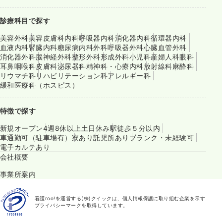
診療科目で探す
美容外科
美容皮膚科
内科
呼吸器内科
消化器内科
循環器内科
血液内科
腎臓内科
糖尿病内科
外科
呼吸器外科
心臓血管外科
消化器外科
脳神経外科
整形外科
形成外科
小児科
産婦人科
眼科
耳鼻咽喉科
皮膚科
泌尿器科
精神科・心療内科
放射線科
麻酔科
リウマチ科
リハビリテーション科
アレルギー科
緩和医療科（ホスピス）
特徴で探す
新規オープン
4週8休以上
土日休み
駅徒歩５分以内
車通勤可（駐車場有）
寮あり
託児所あり
ブランク・未経験可
電子カルテあり
会社概要
事業所案内
看護roo!を運営する(株)クイックは、個人情報保護に取り組む企業を示す
プライバシーマークを取得しています。