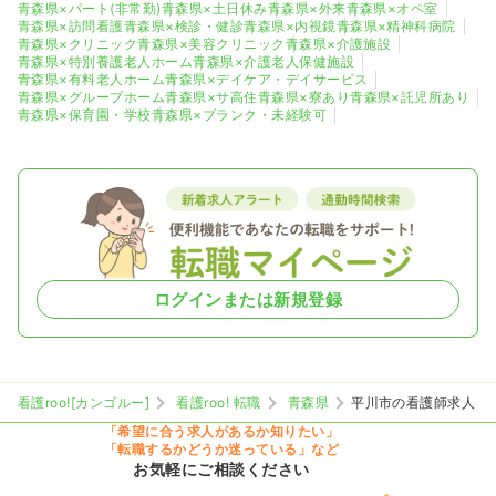
青森県×パート(非常勤)
青森県×土日休み
青森県×外来
青森県×オペ室
青森県×訪問看護
青森県×検診・健診
青森県×内視鏡
青森県×精神科病院
青森県×クリニック
青森県×美容クリニック
青森県×介護施設
青森県×特別養護老人ホーム
青森県×介護老人保健施設
青森県×有料老人ホーム
青森県×デイケア・デイサービス
青森県×グループホーム
青森県×サ高住
青森県×寮あり
青森県×託児所あり
青森県×保育園・学校
青森県×ブランク・未経験可
ログインまたは新規登録
看護roo![カンゴルー]
看護roo! 転職
青森県
平川市の看護師求人
「希望に合う求人があるか知りたい」
「転職するかどうか迷っている」など
お気軽にご相談ください