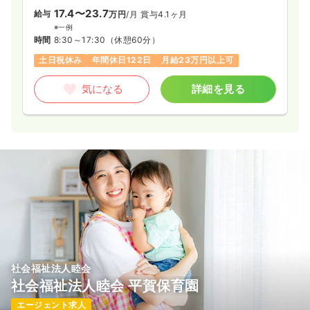
17.4〜23.7
給与
万円
/月
賞与4.1ヶ月
※一例
時間
8:30～17:30
（休憩60分）
土日祝休み
年間休日122日
月給23万円以上可
気になる
詳細を見る
社会福祉法人睦会
社会福祉法人睦会 平賀保育園
エージェント求人