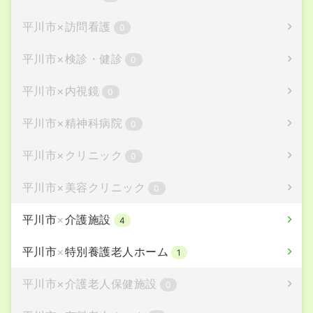
平川市
×
訪問看護
0
平川市
×
検診・健診
0
平川市
×
内視鏡
0
平川市
×
精神科病院
0
平川市
×
クリニック
0
平川市
×
美容クリニック
0
平川市
×
介護施設
4
平川市
×
特別養護老人ホーム
1
平川市
×
介護老人保健施設
0