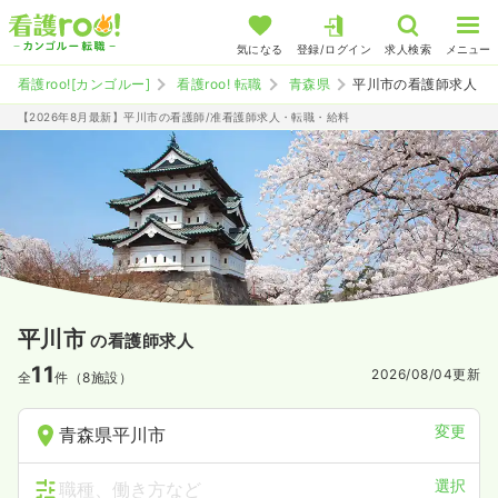
気になる
登録/ログイン
求人検索
メニュー
看護roo![カンゴルー]
看護roo! 転職
青森県
平川市の看護師求人
【2026年8月最新】平川市の看護師/准看護師求人・転職・給料
平川市
の看護師求人
11
2026/08/04
更新
全
件（8施設）
変更
青森県平川市
選択
職種、働き方など