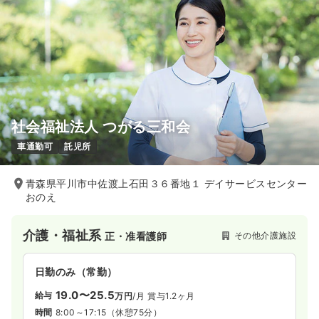
社会福祉法人 つがる三和会
車通勤可
託児所
青森県平川市中佐渡上石田３６番地１ デイサービスセンター
おのえ
介護・福祉系
その他介護施設
正・准看護師
日勤のみ（常勤）
19.0〜25.5
給与
万円
/月
賞与1.2ヶ月
時間
8:00～17:15
（休憩75分）