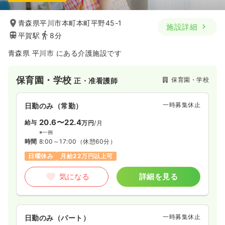
青森県平川市本町本町平野45-1
施設詳細
平賀駅
8分
青森県 平川市 にある介護施設です
保育園・学校
保育園・学校
正・准看護師
一時募集休止
日勤のみ（常勤）
20.6〜22.4
給与
万円
/月
※一例
時間
8:00～17:00
（休憩60分）
日曜休み
月給22万円以上可
気になる
詳細を見る
一時募集休止
日勤のみ（パート）