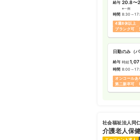
20.8〜2
給与
※一例
時間
8:30～17
4週8休以上
ブランク可
日勤のみ（パ
1,0
給与
時給
時間
8:00～17
オンコールあ
第二新卒可
社会福祉法人同
介護老人保
エージェント求人