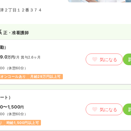
津２丁目１２番３７４
系
正・准看護師
勤）
9.0
万円
/月
賞与2.6ヶ月
気になる
:00
（休憩60分）
オンコールあり
月給29万円以上可
ート）
00〜1,500
円
気になる
:00
（休憩60分）
り
時給1,500円以上可