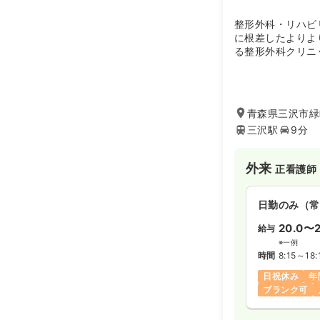
整形外科・リハビ
に根差したよりよ
る整形外科クリニ
青森県三沢市緑町
三沢駅
9分
外来
正看護師
日勤のみ（常
20.0〜2
給与
※一例
時間
8:15～18:
日祝休み
年
ブランク可