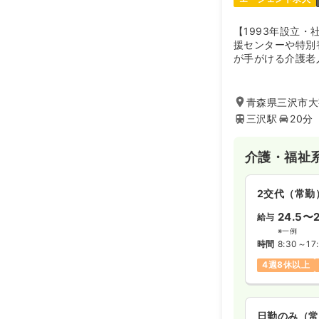
【1993年設立
援センターや特別
が手がける介護老
青森県三沢市大字
三沢駅
20分
介護・福祉
2交代（常勤
24.5〜2
給与
※一例
時間
8:30～17
4週8休以上
日勤のみ（常