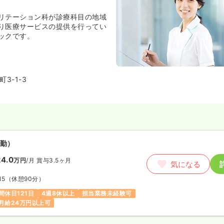
リテーション科が診療科目の地域
り医療サービスの提供を行ってい
ックです。
3-1-3
勤）
4.0
万円
/月
賞与3.5ヶ月
気になる
15
（休憩90分）
間休日121日
4週8休以上
担当業務未経験可
月給24万円以上可