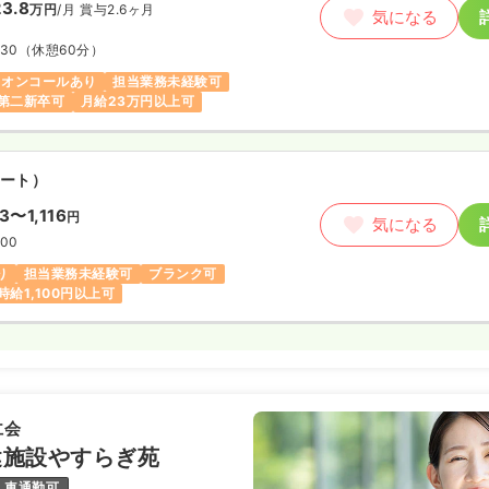
3.8
万円
/月
賞与2.6ヶ月
気になる
:30
（休憩60分）
オンコールあり
担当業務未経験可
第二新卒可
月給23万円以上可
ート）
73〜1,116
円
気になる
:00
り
担当業務未経験可
ブランク可
時給1,100円以上可
仁会
健施設やすらぎ苑
車通勤可