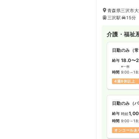
青森県三沢市大
三沢駅
15分
介護・福祉
日勤のみ（常
18.0〜2
給与
※一例
時間
9:00～18
4週8休以上
日勤のみ（パ
1,0
給与
時給
時間
9:00～18
オンコールあ