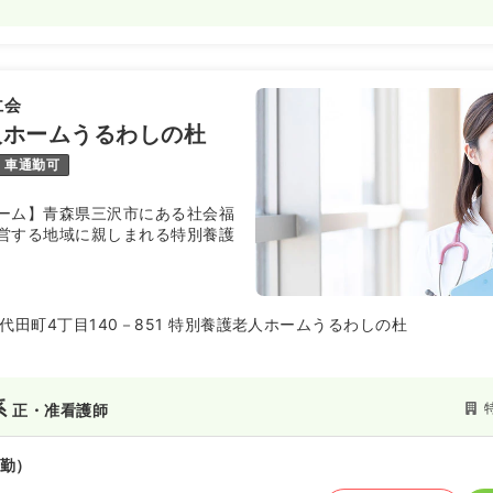
仁会
人ホームうるわしの杜
車通勤可
ーム】青森県三沢市にある社会福
営する地域に親しまれる特別養護
代田町4丁目140－851 特別養護老人ホームうるわしの杜
系
正・准看護師
勤）