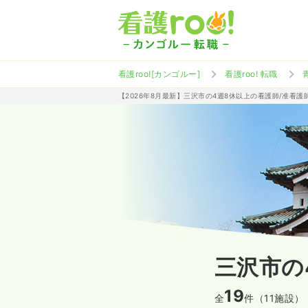
看護roo![カンゴルー]
看護roo! 転職
【2026年8月最新】三沢市の4週8休以上の看護師/准看
三沢市の
19
全
件（11施設）