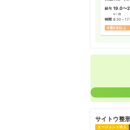
19.0〜2
給与
※一例
時間
8:30～17
4週8休以上
サイトウ整
エージェント求人