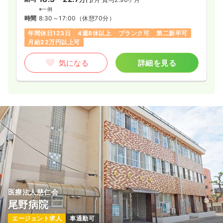
※一例
時間
8:30～17:00
（休憩70分）
年間休日123日
4週8休以上
ブランク可
第二新卒可
月給22万円以上可
気になる
詳細を見る
医療法人慈仁会
尾野病院
エージェント求人
車通勤可