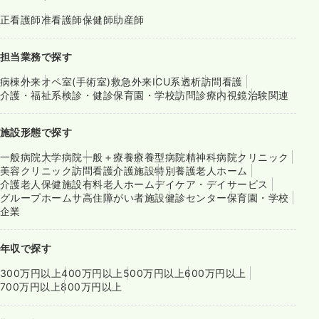
正看護師
准看護師
保健師
助産師
担当業務で探す
病棟
外来
オペ室(手術室)
救急外来
ICU系
透析
訪問看護
介護・福祉系
検診・健診
保育園・学校
訪問診療
内視鏡
治験関連
施設形態で探す
一般病院
大学病院
一般＋療養
療養型病院
精神科病院
クリニック
美容クリニック
訪問看護
介護施設
特別養護老人ホーム
介護老人保健施設
有料老人ホーム
デイケア・デイサービス
グループホーム
サ高住
障がい者施設
健診センター
保育園・学校
企業
年収で探す
300万円以上
400万円以上
500万円以上
600万円以上
700万円以上
800万円以上