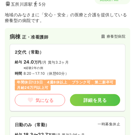
五所川原駅
5分
地域のみなさまに「安心・安全」の医療と介護を提供している
療養型の病院です。
病棟
療養型病院
正・准看護師
2交代（常勤）
24.0
給与
万円
/月
賞与3.2ヶ月
※経験2年の例
時間
8:20～17:10
（休憩60分）
年間休日123日
4週8休以上
ブランク可
第二新卒可
月給26万円以上可
気になる
詳細を見る
一時募集休止
日勤のみ（常勤）
18.3〜22.7
給与
万円
/月
賞与2.96ヶ月