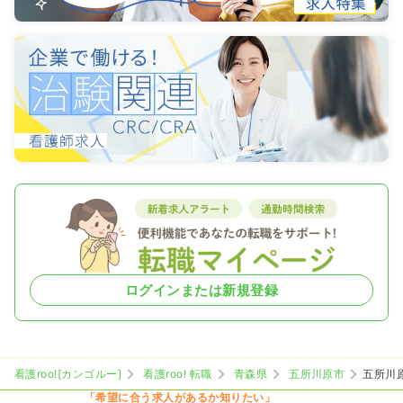
ログインまたは新規登録
看護roo![カンゴルー]
看護roo! 転職
青森県
五所川原市
五所川
「希望に合う求人があるか知りたい」