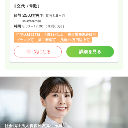
2交代（常勤）
25.0
給与
万円
/月
賞与3.5ヶ月
※経験5年の例
時間
8:30～17:00
（休憩60分）
年間休日127日
4週8休以上
担当業務未経験可
ブランク可
第二新卒可
月給26万円以上可
気になる
詳細を見る
社会福祉法人青森民友厚生振興団