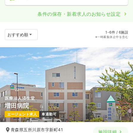
条件の保存・新着求人のお知らせ設定
1-6件 / 6施設
※一時募集休止中を含む
医療法人済生堂
増田病院
エージェント求人
車通勤可
青森県五所川原市字新町41
施設詳細