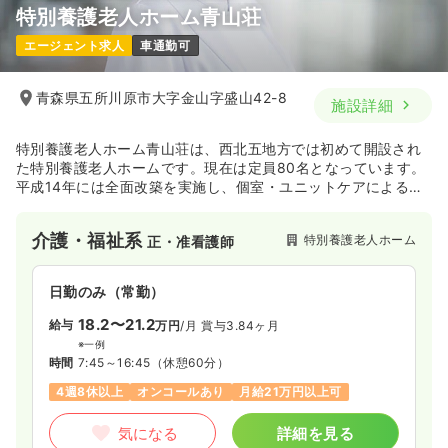
特別養護老人ホーム青山荘
エージェント求人
車通勤可
青森県五所川原市大字金山字盛山42-8
施設詳細
特別養護老人ホーム青山荘は、西北五地方では初めて開設され
た特別養護老人ホームです。現在は定員80名となっています。
平成14年には全面改築を実施し、個室・ユニットケアによる家
庭的な住まいでの暮らしを実現しています。地域に根ざした老
人福祉のために、施設から在宅まで幅広い介護サービスを行っ
介護・福祉系
特別養護老人ホーム
正・准看護師
ています。
日勤のみ（常勤）
18.2〜21.2
給与
万円
/月
賞与3.84ヶ月
※一例
時間
7:45～16:45
（休憩60分）
4週8休以上
オンコールあり
月給21万円以上可
気になる
詳細を見る