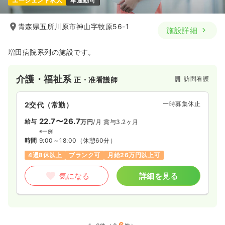
エージェント求人
車通勤可
青森県五所川原市神山字牧原56-1
施設詳細
増田病院系列の施設です。
介護・福祉系
訪問看護
正・准看護師
一時募集休止
2交代（常勤）
22.7〜26.7
給与
万円
/月
賞与3.2ヶ月
※一例
時間
9:00～18:00
（休憩60分）
4週8休以上
ブランク可
月給26万円以上可
気になる
詳細を見る