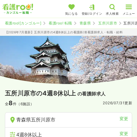
気になる
登録/ログイン
求人検索
メニュー
看護roo![カンゴルー]
看護roo! 転職
青森県
五所川原市
五所川
【2026年7月最新】五所川原市の4週8休以上の看護師/准看護師求人・転職・給料
五所川原市の4週8休以上
の看護師求人
8
2026/07/31
更新
全
件（6施設）
変更
青森県五所川原市
変更
4週8休以上