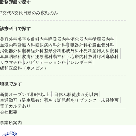
勤務形態で探す
2交代
3交代
日勤のみ
夜勤のみ
診療科目で探す
美容外科
美容皮膚科
内科
呼吸器内科
消化器内科
循環器内科
血液内科
腎臓内科
糖尿病内科
外科
呼吸器外科
心臓血管外科
消化器外科
脳神経外科
整形外科
形成外科
小児科
産婦人科
眼科
耳鼻咽喉科
皮膚科
泌尿器科
精神科・心療内科
放射線科
麻酔科
リウマチ科
リハビリテーション科
アレルギー科
緩和医療科（ホスピス）
特徴で探す
新規オープン
4週8休以上
土日休み
駅徒歩５分以内
車通勤可（駐車場有）
寮あり
託児所あり
ブランク・未経験可
電子カルテあり
会社概要
事業所案内