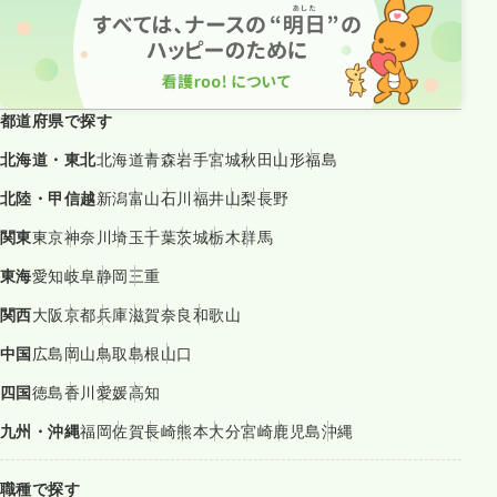
都道府県で探す
北海道・東北
北海道
青森
岩手
宮城
秋田
山形
福島
北陸・甲信越
新潟
富山
石川
福井
山梨
長野
関東
東京
神奈川
埼玉
千葉
茨城
栃木
群馬
東海
愛知
岐阜
静岡
三重
関西
大阪
京都
兵庫
滋賀
奈良
和歌山
中国
広島
岡山
鳥取
島根
山口
四国
徳島
香川
愛媛
高知
九州・沖縄
福岡
佐賀
長崎
熊本
大分
宮崎
鹿児島
沖縄
職種で探す