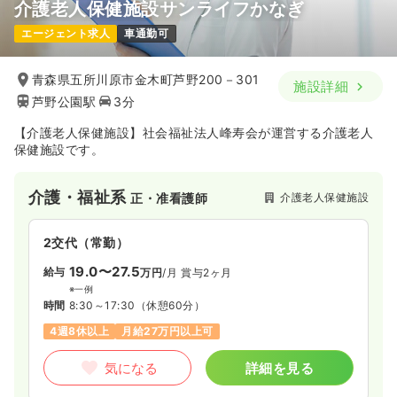
介護老人保健施設サンライフかなぎ
エージェント求人
車通勤可
青森県五所川原市金木町芦野200－301
施設詳細
芦野公園駅
3分
【介護老人保健施設】社会福祉法人峰寿会が運営する介護老人
保健施設です。
介護・福祉系
介護老人保健施設
正・准看護師
2交代（常勤）
19.0〜27.5
給与
万円
/月
賞与2ヶ月
※一例
時間
8:30～17:30
（休憩60分）
4週8休以上
月給27万円以上可
気になる
詳細を見る