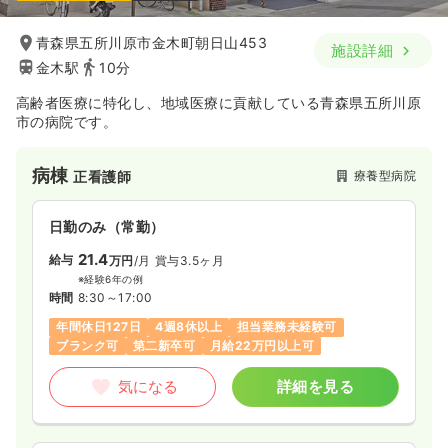
青森県五所川原市金木町朝日山453
施設詳細
金木駅
10分
高齢者医療に特化し、地域医療に貢献している青森県五所川原
市の病院です。
病棟
療養型病院
正看護師
日勤のみ（常勤）
21.4
給与
万円
/月
賞与3.5ヶ月
※経験6年の例
時間
8:30～17:00
年間休日127日
4週8休以上
担当業務未経験可
ブランク可
第二新卒可
月給22万円以上可
気になる
詳細を見る