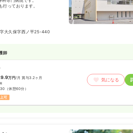
精神科専門病院です。
も行っております。
字大久保字西ノ平25-440
護師
）
9.9
万円
/月
賞与3.2ヶ月
気になる
例
:30
（休憩60分）
以上可