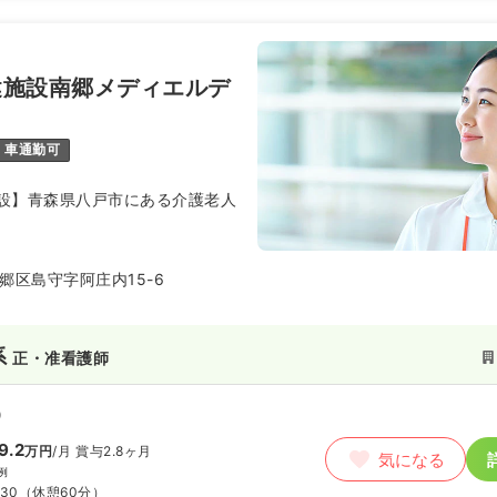
健施設南郷メディエルデ
車通勤可
設】青森県八戸市にある介護老人
郷区島守字阿庄内15-6
系
正・准看護師
）
9.2
万円
/月
賞与2.8ヶ月
気になる
例
:30
（休憩60分）