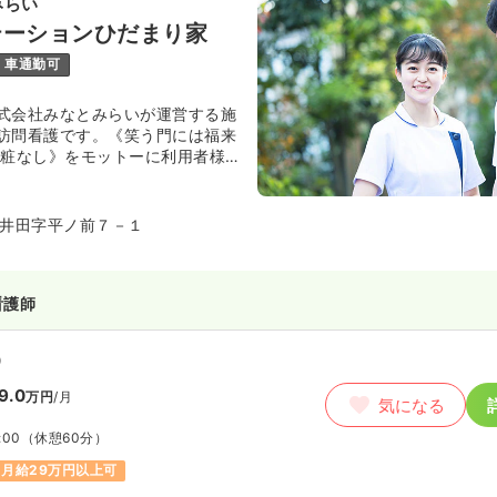
みらい
テーションひだまり家
車通勤可
式会社みなとみらいが運営する施
訪問看護です。《笑う門には福来
化粧なし》をモットーに利用者様
明るい施設になるよう、最上級の
にしています。
井田字平ノ前７－１
看護師
）
9.0
万円
/月
気になる
:00
（休憩60分）
月給29万円以上可