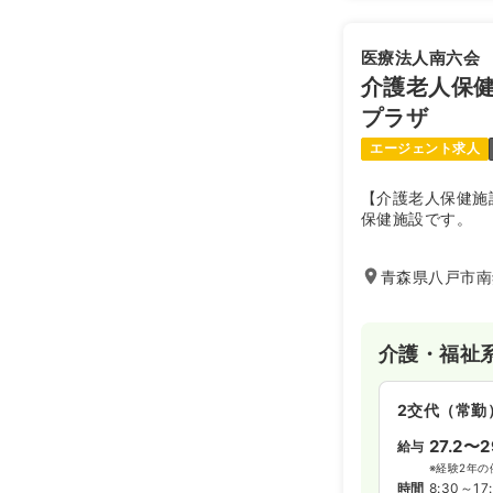
医療法人南六会
介護老人保
プラザ
エージェント求人
【介護老人保健施
保健施設です。
青森県八戸市南
介護・福祉
2交代（常勤
27.2〜2
給与
※経験2年の
時間
8:30～17