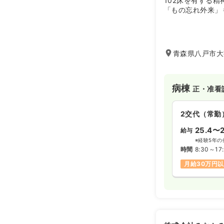
102床を有する
「もの忘れ外来」
青森県八戸市大
病棟
正・准看
2交代（常勤
25.4〜2
給与
※経験5年の
時間
8:30～17
月給30万円