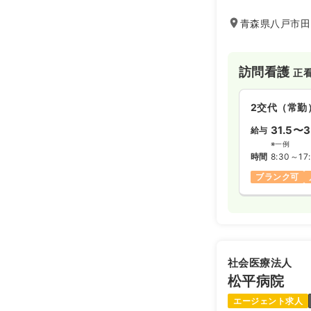
護ケアで本当に困
く、新たな事業や
青森県八戸市田向
医療介護事業を通
献し、「最も信頼
パニー」を目指し
訪問看護
正
2交代（常勤
31.5〜3
給与
※一例
時間
8:30～17
ブランク可
社会医療法人
松平病院
エージェント求人