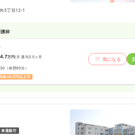
っている人のニーズに応えるべ
試みに果敢に挑戦してきました。
5丁目12-1
じて、元気で幸せな社会作りに貢
される医療・介護のトータルカン
ています。
看護師
）
4.7
万円
/月
賞与3.5ヶ月
気になる
:30
（休憩60分）
月給34万円以上可
車通勤可