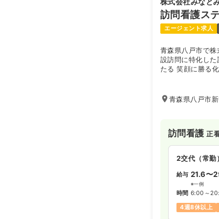
株式会社みなと
訪問看護ス
エージェント求人
青森県八戸市で株
設訪問に特化した
たる 笑顔に勝る
の笑顔が絶えない
おもてなしを大切
青森県八戸市新
訪問看護
正
2交代（常勤
21.6〜2
給与
※一例
時間
6:00～20
4週8休以上