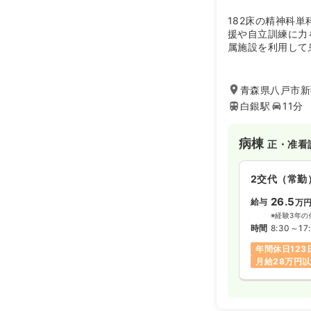
182床の精神科
援や自立訓練に力
属施設を利用して
技能習得を援助し
などの精神科リハ
の家族心理教育の
青森県八戸市新
白銀駅
11分
病棟
正・准看
2交代（常勤
26.5
給与
万
※経験3年の
時間
8:30～17
年間休日123
月給28万円