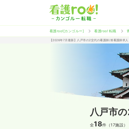
看護roo![カンゴルー]
看護roo! 転職
【2026年7月最新】八戸市の2交代の看護師/准看護師求
八戸市の
18
全
件（17施設）