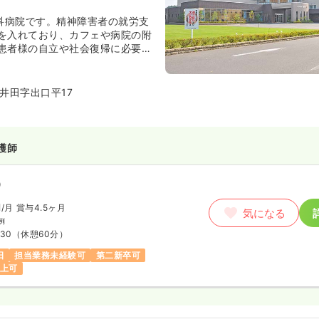
単科病院です。精神障害者の就労支
を入れており、カフェや病院の附
患者様の自立や社会復帰に必要な
ています。またアニマルセラピー
ビリテーションや、家族教室など
取り組もおこなっています。
井田字出口平17
護師
）
円
/月
賞与4.5ヶ月
気になる
例
:30
（休憩60分）
日
担当業務未経験可
第二新卒可
以上可