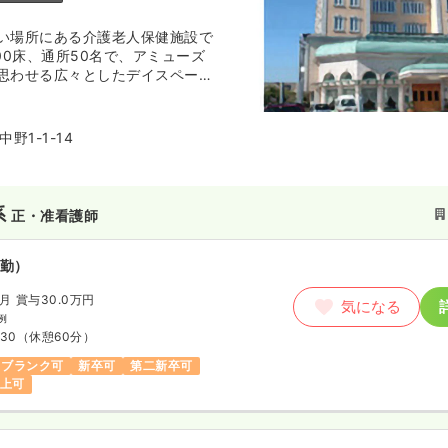
い場所にある介護老人保健施設で
00床、通所50名で、アミューズ
思わせる広々としたデイスペース
くに語らい合えるカフェや、おし
風の公園などの充実した設備、ひ
然の温泉など随所に利用者様目線
野1-1-14
ます。近くには、同グループのグ
イサービス、認知症デイケアなど
。
系
正・准看護師
勤）
/月
賞与30.0万円
気になる
例
:30
（休憩60分）
ブランク可
新卒可
第二新卒可
以上可