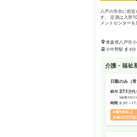
八戸の市街に程近
す。 定員は入所1
メントセンターを
と、お友達と気さ
ゃれなヨーロッパ
のき風呂つきの天
青森県八戸市小中
のこだわりがあり
小中野駅
4分
ループホーム、デ
の施設もあります
介護・福祉
日勤のみ（常
27.1
給与
万円
※経験3年の
時間
8:30～17
4週8休以上
月給32万円