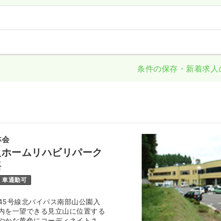
条件の保存・新着求人
林会
人ホームリハビリパーク
語
車通勤可
45号線北バイパス南部山公園入
内を一望できる見立山に位置する
やかな黄色にコーディネイトされ