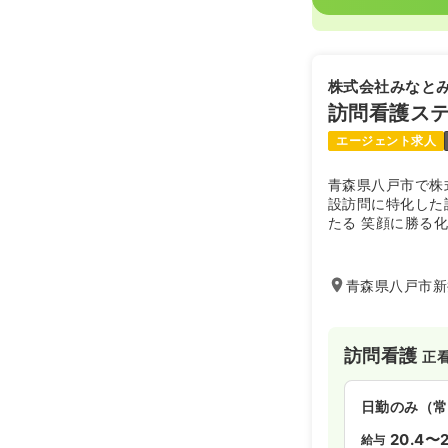
株式会社みなと
訪問看護ス
エージェント求人
青森県八戸市で株
設訪問に特化した
たる 笑顔に勝る
の笑顔が絶えない
おもてなしを大切
青森県八戸市新
訪問看護
正
日勤のみ（常
20.4〜2
給与