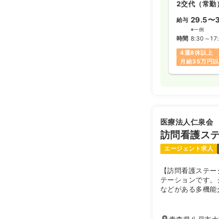
2交代（常勤
29.5〜3
給与
※一例
時間
8:30～17
4週8休以上
月給35万円
医療法人仁泉会
訪問看護ス
エージェント求人
【訪問看護ステー
テーションです。
などがある多機能