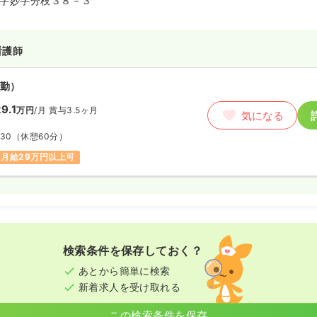
字妙字分枝３８－３
看護師
勤）
9.1
万円
/月
賞与3.5ヶ月
気になる
:30
（休憩60分）
月給29万円以上可
検索条件を保存しておく？
あとから簡単に検索
新着求人を受け取れる
この検索条件を保存