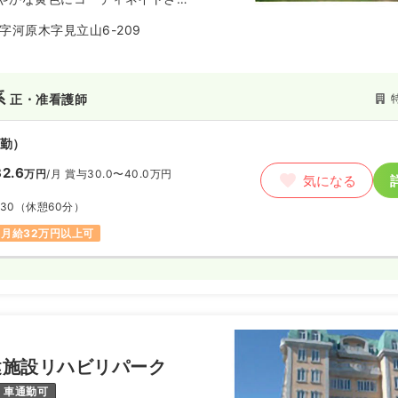
ハビリパークえんぶり物語です。
字河原木字見立山6-209
んぶり物語は、次の6つの事業所
す。また同院では毎年恒例の夏祭
ランティアによる慰問、らせん階
スコンサート等、数々のイベント
系
正・准看護師
のご来所をお待ち致しておりま
勤）
2.6
万円
/月
賞与30.0〜40.0万円
気になる
:30
（休憩60分）
月給32万円以上可
健施設リハビリパーク
車通勤可