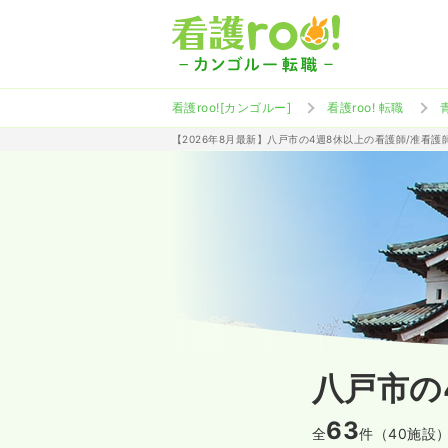
看護roo![カンゴルー]
看護roo! 転職
【2026年8月最新】八戸市の4週8休以上の看護師/准看
八戸市の
63
全
件（40施設