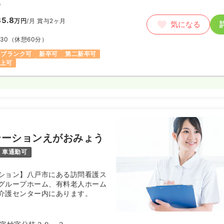
）
5.8
万円
/月
賞与2ヶ月
気になる
:30
（休憩60分）
ブランク可
新卒可
第二新卒可
以上可
テーションえがおみょう
車通勤可
ション】八戸市にある訪問看護ス
グループホーム、有料老人ホーム
介護センター内にあります。