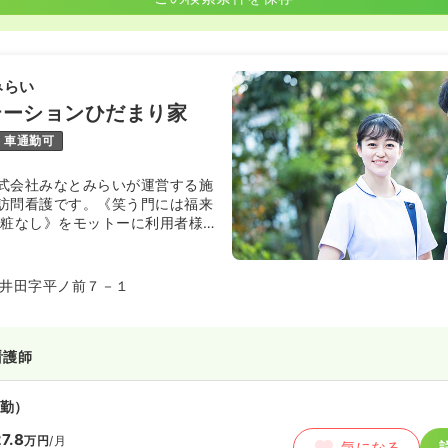
みらい
テーションひだまり家
車通勤可
式会社みなとみらいが運営する施
訪問看護です。《笑う門には福来
化粧なし》をモットーに利用者様
明るい施設になるよう、最上級の
にしています。
井田字平ノ前７－１
看護師
勤）
7.8
万円
/月
気になる