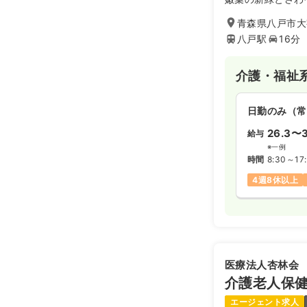
た建物、それがリ
青森県八戸市大
リハビリパークえ
で構成されていま
八戸駅
16分
りや、地域芸能ボ
段を使ったコーラ
介護・福祉
をご用意して皆様
す。
日勤のみ（常
26.3〜3
給与
※一例
時間
8:30～17
4週8休以上
医療法人杏林会
介護老人保
エージェント求人