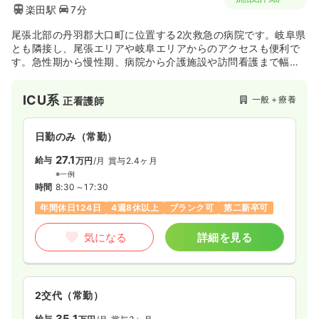
楽田駅
7分
尾張北部の丹羽郡大口町に位置する2次救急の病院です。岐阜県
とも隣接し、尾張エリアや岐阜エリアからのアクセスも便利で
す。急性期から慢性期、病院から介護施設や訪問看護まで幅広
い医療を提供しているスーパーケアミックス病院です。
「断らない医療」を病院理念に掲げ、初期症状から在宅までの
ICU系
一般＋療養
正看護師
一貫した医療を担っています。
日勤のみ（常勤）
27.1
給与
万円
/月
賞与2.4ヶ月
※一例
時間
8:30～17:30
年間休日124日
4週8休以上
ブランク可
第二新卒可
気になる
詳細を見る
2交代（常勤）
35.1
給与