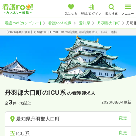
気になる
登録/ログイン
求人検索
メニュー
看護roo![カンゴルー]
看護roo! 転職
愛知県
丹羽郡大口町
丹羽
【2026年8月最新】丹羽郡大口町のICU系の看護師/准看護師求人・転職・給料
丹羽郡大口町のICU系
の看護師求人
3
2026/08/04
更新
全
件（1施設）
変更
愛知県丹羽郡大口町
変更
ICU系