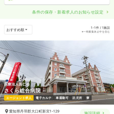
条件の保存・新着求人のお知らせ設定
1-1件 / 1施設
※一時募集休止中を含む
医療法人医仁会
さくら総合病院
エージェント求人
電子カルテ
車通勤可
託児所
寮
愛知県丹羽郡大口町新宮1-129
施設詳細