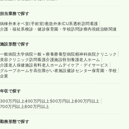
担当業務で探す
病棟
外来
オペ室(手術室)
救急外来
ICU系
透析
訪問看護
介護・福祉系
検診・健診
保育園・学校
訪問診療
内視鏡
治験関連
施設形態で探す
一般病院
大学病院
一般＋療養
療養型病院
精神科病院
クリニック
美容クリニック
訪問看護
介護施設
特別養護老人ホーム
介護老人保健施設
有料老人ホーム
デイケア・デイサービス
グループホーム
サ高住
障がい者施設
健診センター
保育園・学校
企業
年収で探す
300万円以上
400万円以上
500万円以上
600万円以上
700万円以上
800万円以上
勤務形態で探す