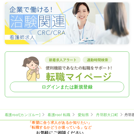
ログインまたは新規登録
看護roo![カンゴルー]
看護roo! 転職
愛知県
丹羽郡大口町
丹羽
「希望に合う求人があるか知りたい」
「転職するかどうか迷っている」など
お気軽にご相談ください