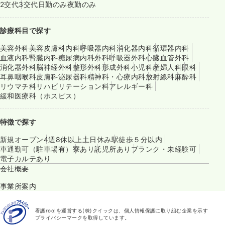
2交代
3交代
日勤のみ
夜勤のみ
診療科目で探す
美容外科
美容皮膚科
内科
呼吸器内科
消化器内科
循環器内科
血液内科
腎臓内科
糖尿病内科
外科
呼吸器外科
心臓血管外科
消化器外科
脳神経外科
整形外科
形成外科
小児科
産婦人科
眼科
耳鼻咽喉科
皮膚科
泌尿器科
精神科・心療内科
放射線科
麻酔科
リウマチ科
リハビリテーション科
アレルギー科
緩和医療科（ホスピス）
特徴で探す
新規オープン
4週8休以上
土日休み
駅徒歩５分以内
車通勤可（駐車場有）
寮あり
託児所あり
ブランク・未経験可
電子カルテあり
会社概要
事業所案内
看護roo!を運営する(株)クイックは、個人情報保護に取り組む企業を示す
プライバシーマークを取得しています。