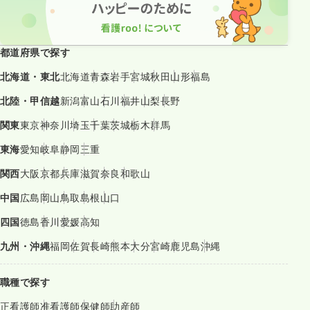
都道府県で探す
北海道・東北
北海道
青森
岩手
宮城
秋田
山形
福島
北陸・甲信越
新潟
富山
石川
福井
山梨
長野
関東
東京
神奈川
埼玉
千葉
茨城
栃木
群馬
東海
愛知
岐阜
静岡
三重
関西
大阪
京都
兵庫
滋賀
奈良
和歌山
中国
広島
岡山
鳥取
島根
山口
四国
徳島
香川
愛媛
高知
九州・沖縄
福岡
佐賀
長崎
熊本
大分
宮崎
鹿児島
沖縄
職種で探す
正看護師
准看護師
保健師
助産師