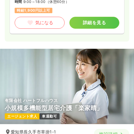
時間
9:00～18:00
（休憩60分）
時給1,900円以上可
気になる
詳細を見る
有限会社 ハートフルハウス
小規模多機能型居宅介護「楽家晴」
エージェント求人
車通勤可
愛知県長久手市草掛1-1