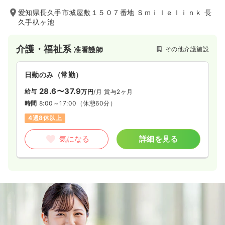
愛知県長久手市城屋敷１５０７番地 Ｓｍｉｌｅｌｉｎｋ 長
久手杁ヶ池
介護・福祉系
その他介護施設
准看護師
日勤のみ（常勤）
28.6〜37.9
給与
万円
/月
賞与2ヶ月
時間
8:00～17:00
（休憩60分）
4週8休以上
気になる
詳細を見る