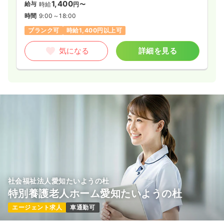
1,400
給与
時給
円〜
時間
9:00～18:00
ブランク可
時給1,400円以上可
気になる
詳細を見る
社会福祉法人愛知たいようの杜
特別養護老人ホーム愛知たいようの杜
エージェント求人
車通勤可