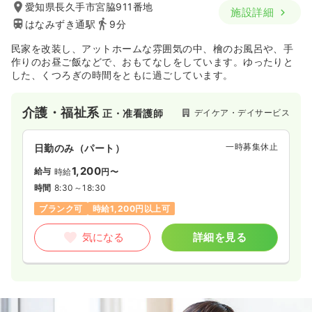
愛知県長久手市宮脇911番地
施設詳細
はなみずき通駅
9分
民家を改装し、アットホームな雰囲気の中、檜のお風呂や、手
作りのお昼ご飯などで、おもてなしをしています。ゆったりと
した、くつろぎの時間をともに過ごしています。
介護・福祉系
デイケア・デイサービス
正・准看護師
一時募集休止
日勤のみ（パート）
1,200
給与
時給
円〜
時間
8:30～18:30
ブランク可
時給1,200円以上可
気になる
詳細を見る