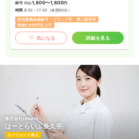
1,600〜1,800
給与
時給
円
時間
8:30～17:30
（休憩60分）
担当業務未経験可
ブランク可
第二新卒可
時給1,800円以上可
気になる
詳細を見る
株式会社reborn
はーとらいふ長久手
エージェント求人