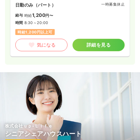
一時募集休止
日勤のみ（パート）
1,200
給与
時給
円〜
時間
8:30～20:00
時給1,200円以上可
気になる
詳細を見る
株式会社ｕｐ‐Ｌｉｆｅ
シニアシェアハウスハート