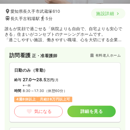
愛知県長久手市武蔵塚610
施設詳細
長久手古戦場駅
5分
誰もが笑顔で過ごせる「病院よりも自由で、自宅よりも安心で
きる」住まいがコンセプトのナーシングホームです。
「過ごしやすい施設、働きやすい職場、心を大切にする企業」
をモットーに施設運営を通して社会を支えるサービスを提供し
ています。
訪問看護
有料老人ホーム
正・准看護師
日勤のみ（常勤）
27.0〜28.5
給与
万円
/月
※一例
時間
8:30～17:30
（休憩60分）
4週8休以上
月給28万円以上可
気になる
詳細を見る