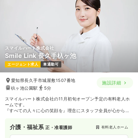
スマイルハート株式会社
Smile Link 長久手杁ヶ池
エージェント求人
車通勤可
愛知県長久手市城屋敷1507番地
施設詳細
杁ヶ池公園駅
5分
スマイルハート株式会社の11月初旬オープン予定の有料老人ホ
ームです。
『すべての人々に心の笑顔を』理念にスタッフ全員が心からの
サービスを提供します。
介護・福祉系
有料老人ホーム
正・准看護師