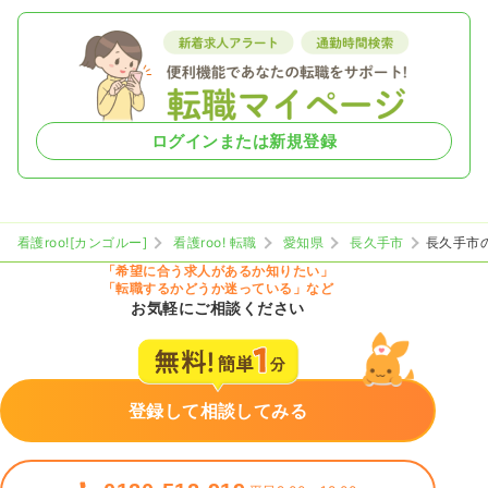
ログインまたは新規登録
看護roo![カンゴルー]
看護roo! 転職
愛知県
長久手市
長久手市
「希望に合う求人があるか知りたい」
「転職するかどうか迷っている」など
お気軽にご相談ください
登録して相談してみる