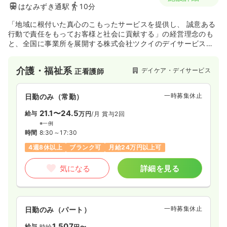
はなみずき通駅
10分
「地域に根付いた真心のこもったサービスを提供し、 誠意ある
行動で責任をもってお客様と社会に貢献する」の経営理念のも
と、全国に事業所を展開する株式会社ツクイのデイサービスで
す。
介護・福祉系
デイケア・デイサービス
正看護師
一時募集休止
日勤のみ（常勤）
21.1〜24.5
給与
万円
/月
賞与2回
※一例
時間
8:30～17:30
4週8休以上
ブランク可
月給24万円以上可
気になる
詳細を見る
一時募集休止
日勤のみ（パート）
1,507
給与
時給
円〜