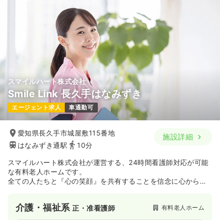
スマイルハート株式会社
Smile Link 長久手はなみずき
エージェント求人
車通勤可
愛知県長久手市城屋敷115番地
施設詳細
はなみずき通駅
10分
スマイルハート株式会社が運営する、24時間看護師対応が可能
な有料老人ホームです。
全ての人たちと『心の笑顔』を共有することを信念に心からの
サービスを提供します。
介護・福祉系
有料老人ホーム
正・准看護師