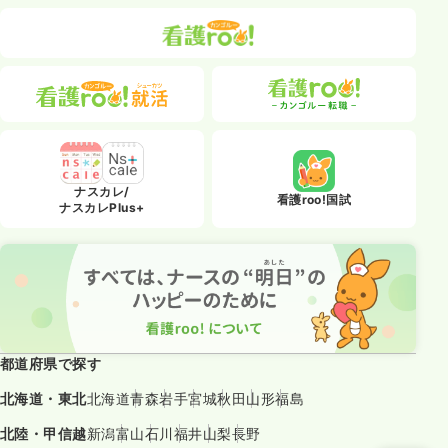
ナスカレ/
看護roo!国試
ナスカレPlus+
都道府県で探す
北海道・東北
北海道
青森
岩手
宮城
秋田
山形
福島
北陸・甲信越
新潟
富山
石川
福井
山梨
長野