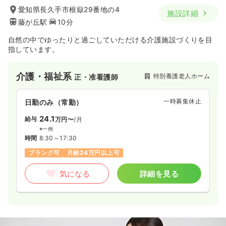
愛知県長久手市根嶽29番地の4
施設詳細
藤が丘駅
10分
自然の中でゆったりと過ごしていただける介護施設づくりを目
指しています。
介護・福祉系
特別養護老人ホーム
正・准看護師
一時募集休止
日勤のみ（常勤）
24.1
給与
万円〜
/月
※一例
時間
8:30～17:30
ブランク可
月給24万円以上可
気になる
詳細を見る