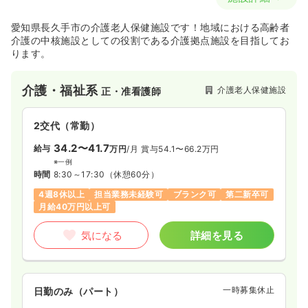
愛知県長久手市の介護老人保健施設です！地域における高齢者
介護の中核施設としての役割である介護拠点施設を目指してお
ります。
介護・福祉系
介護老人保健施設
正・准看護師
2交代（常勤）
34.2〜41.7
給与
万円
/月
賞与54.1〜66.2万円
※一例
時間
8:30～17:30
（休憩60分）
4週8休以上
担当業務未経験可
ブランク可
第二新卒可
月給40万円以上可
気になる
詳細を見る
一時募集休止
日勤のみ（パート）