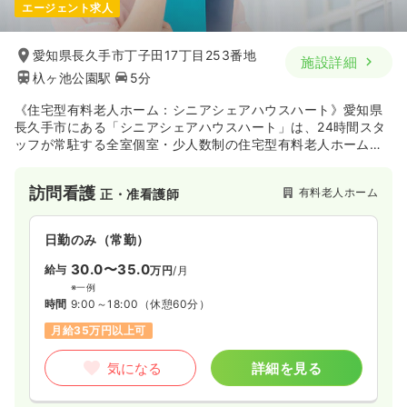
エージェント求人
愛知県長久手市丁子田17丁目253番地
施設詳細
杁ヶ池公園駅
5分
《住宅型有料老人ホーム：シニアシェアハウスハート》愛知県
長久手市にある「シニアシェアハウスハート」は、24時間スタ
ッフが常駐する全室個室・少人数制の住宅型有料老人ホームで
す。館内は車椅子でも快適なバリアフリー設計となっており、
提携医療機関と連携した安心のサポート体制を整えています。
訪問看護
有料老人ホーム
正・准看護師
日勤のみ（常勤）
30.0〜35.0
給与
万円
/月
※一例
時間
9:00～18:00
（休憩60分）
月給35万円以上可
気になる
詳細を見る