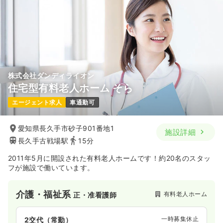
株式会社ダンディライオン
住宅型有料老人ホーム そら
エージェント求人
車通勤可
愛知県長久手市砂子901番地1
施設詳細
長久手古戦場駅
15分
2011年5月に開設された有料老人ホームです！約20名のスタッ
フが施設で働いています。
介護・福祉系
有料老人ホーム
正・准看護師
一時募集休止
2交代（常勤）