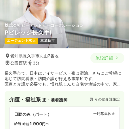
株式会社ピーアンドピーコーポレーション
Pビレッジ長久手Ⅰ
エージェント求人
車通勤可
愛知県長久手市丸山7番地
施設詳細
公園西駅
3分
長久手市で、日中はデイサービス・夜は宿泊、さらにご希望に
応じて訪問看護・訪問介護が行える事業所です。
医療と介護が必要でも、慣れ親しんだ自宅や地域の中で、家族
や親しい人たちと共に最期までその人らしい人生を送ることが
できるよう、看護と介護の連携で支え、ご希望に合わせて最良
介護・福祉系
その他介護施設
正・准看護師
の方法でサービスをご提供します。
一時募集休止
日勤のみ（パート）
1,900
給与
時給
円〜