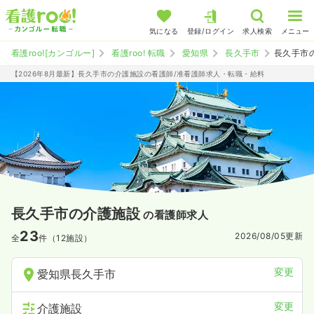
気になる
登録/ログイン
求人検索
メニュー
看護roo![カンゴルー]
看護roo! 転職
愛知県
長久手市
長久手市
【2026年8月最新】長久手市の介護施設の看護師/准看護師求人・転職・給料
長久手市の介護施設
の看護師求人
23
2026/08/05
更新
全
件（12施設）
変更
愛知県長久手市
変更
介護施設