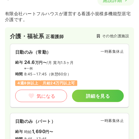
施設詳細
有限会社ハートフルハウスが運営する看護小規模多機能型居宅
介護です。
介護・福祉系
その他介護施設
正看護師
一時募集休止
日勤のみ（常勤）
24.6
給与
万円〜
/月
賞与1.5ヶ月
※一例
時間
8:45～17:45
（休憩60分）
4週8休以上
月給24万円以上可
気になる
詳細を見る
一時募集休止
日勤のみ（パート）
1,690
給与
時給
円〜
時間
8:45～17:45