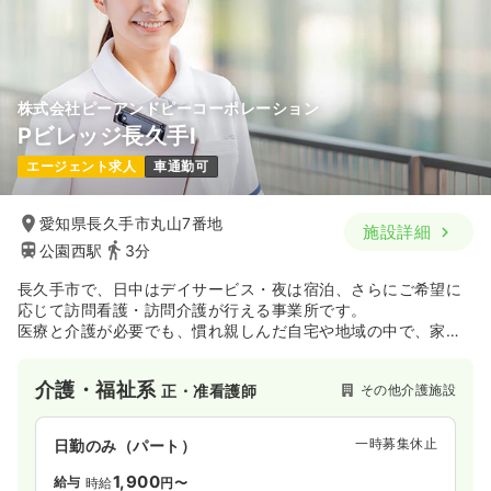
株式会社ピーアンドピーコーポレーション
Pビレッジ長久手Ⅰ
エージェント求人
車通勤可
愛知県長久手市丸山7番地
施設詳細
公園西駅
3分
長久手市で、日中はデイサービス・夜は宿泊、さらにご希望に
応じて訪問看護・訪問介護が行える事業所です。
医療と介護が必要でも、慣れ親しんだ自宅や地域の中で、家族
や親しい人たちと共に最期までその人らしい人生を送ることが
できるよう、看護と介護の連携で支え、ご希望に合わせて最良
介護・福祉系
その他介護施設
正・准看護師
の方法でサービスをご提供します。
一時募集休止
日勤のみ（パート）
1,900
給与
時給
円〜