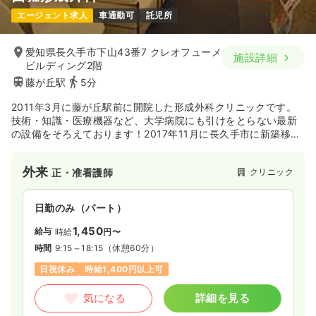
エージェント求人
車通勤可
託児所
愛知県長久手市下山43番7 クレオフューメ
施設詳細
ビルディング2階
藤が丘駅
5分
2011年3月に藤が丘駅前に開院した形成外科クリニックです。
技術・知識・医療機器など、大学病院にも引けをとらない最新
の設備をそろえております！2017年11月に長久手市に新築移転
しました。
外来
クリニック
正・准看護師
日勤のみ（パート）
1,450
給与
時給
円〜
時間
9:15～18:15
（休憩60分）
日祝休み
時給1,400円以上可
気になる
詳細を見る