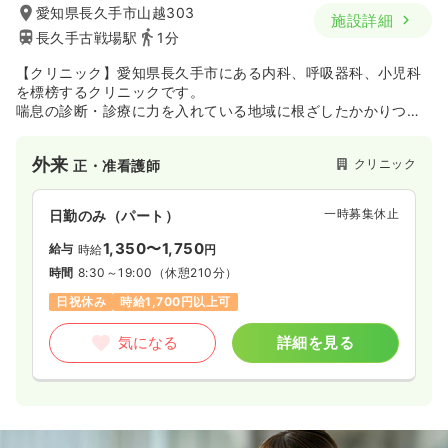
愛知県長久手市山越303
施設詳細
長久手古戦場駅
1分
【クリニック】愛知県長久手市にある内科、呼吸器科、小児科
を標榜するクリニックです。
喘息の診断・診療に力を入れている地域に根ざしたかかりつけ
医として、丁寧で誠実な診療を心がけています。
外来
クリニック
正・准看護師
一時募集休止
日勤のみ（パート）
1,350〜1,750
給与
時給
円
時間
8:30～19:00
（休憩210分）
日祝休み
時給1,700円以上可
気になる
詳細を見る