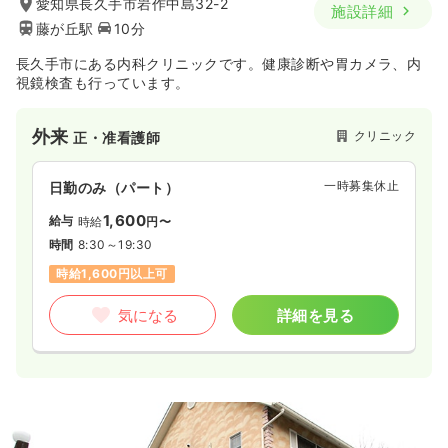
愛知県長久手市岩作中島32-2
施設詳細
藤が丘駅
10分
長久手市にある内科クリニックです。健康診断や胃カメラ、内
視鏡検査も行っています。
外来
クリニック
正・准看護師
一時募集休止
日勤のみ（パート）
1,600
給与
時給
円〜
時間
8:30～19:30
時給1,600円以上可
気になる
詳細を見る