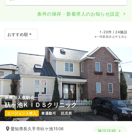
条件の保存・新着求人のお知らせ設定
1-20件 / 24施設
※一時募集休止中を含む
医療法人俊駒会
杁ヶ池ＫＩＤＳクリニック
エージェント求人
車通勤可
託児所
愛知県長久手市杁ケ池1506
施設詳細