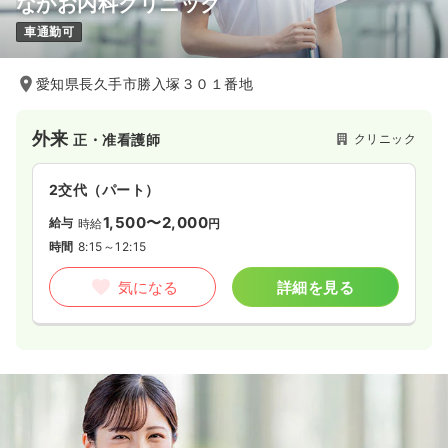
ながお内科クリニック
車通勤可
愛知県長久手市勝入塚３０１番地
外来
クリニック
正・准看護師
2交代（パート）
1,500〜2,000
給与
時給
円
時間
8:15～12:15
気になる
詳細を見る