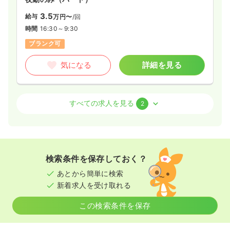
3.5
給与
万円〜
/回
時間
16:30～9:30
ブランク可
気になる
詳細を見る
訪問看護
一般病院
正看護師
すべての求人を見る
2
一時募集休止
日勤のみ（パート）
1,350
給与
時給
円〜
時間
8:30～17:00
検索条件を保存しておく？
土日休み
時給1,300円以上可
あとから簡単に検索
新着求人を受け取れる
気になる
詳細を見る
この検索条件を保存
外来
一般病院
正・准看護師