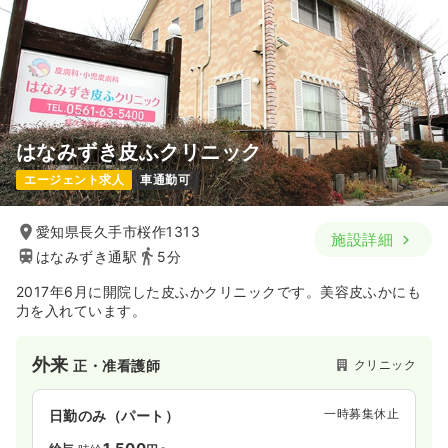
はなみずき皮ふクリニック
エージェント求人
車通勤可
愛知県長久手市桜作1313
施設詳細
はなみずき通駅
5分
2017年6月に開院した皮ふかクリニックです。美容皮ふかにも
力を入れています。
外来
クリニック
正・准看護師
一時募集休止
日勤のみ（パート）