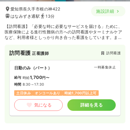
愛知県長久手市根の神422
施設詳細
はなみずき通駅
13分
【訪問看護】「必要な時に必要なサービスを届ける」ために、
医療保険による進行性難病の方への訪問看護やターミナルケア
など、利用者様としっかり向き合った看護をしています。ま
た、本社にて医療従事者向けセミナーを企画・運営しており、
研修制度も充実しております。
訪問看護
訪問看護
正看護師
一時募集休止
日勤のみ（パート）
1,700
給与
時給
円〜
時間
8:30～17:30
土日休み
オンコールあり
時給1,700円以上可
気になる
詳細を見る