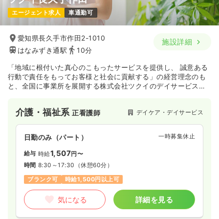
エージェント求人
車通勤可
愛知県長久手市作田2-1010
施設詳細
はなみずき通駅
10分
「地域に根付いた真心のこもったサービスを提供し、 誠意ある
行動で責任をもってお客様と社会に貢献する」の経営理念のも
と、全国に事業所を展開する株式会社ツクイのデイサービスで
す。
介護・福祉系
デイケア・デイサービス
正看護師
一時募集休止
日勤のみ（パート）
1,507
給与
時給
円〜
時間
8:30～17:30
（休憩60分）
ブランク可
時給1,500円以上可
気になる
詳細を見る