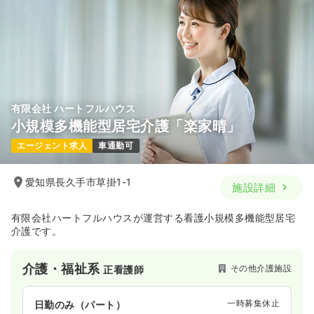
有限会社 ハートフルハウス
小規模多機能型居宅介護「楽家晴」
エージェント求人
車通勤可
愛知県長久手市草掛1-1
施設詳細
有限会社ハートフルハウスが運営する看護小規模多機能型居宅
介護です。
介護・福祉系
その他介護施設
正看護師
一時募集休止
日勤のみ（パート）