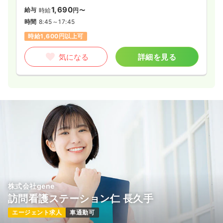
1,690
給与
時給
円〜
時間
8:45～17:45
時給1,600円以上可
気になる
詳細を見る
株式会社gene
訪問看護ステーション仁 長久手
エージェント求人
車通勤可