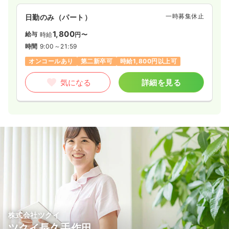
一時募集休止
日勤のみ（パート）
1,800
給与
時給
円〜
時間
9:00～21:59
オンコールあり
第二新卒可
時給1,800円以上可
気になる
詳細を見る
株式会社ツクイ
ツクイ長久手作田