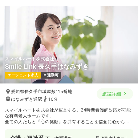
スマイルハート株式会社
Smile Link 長久手はなみずき
エージェント求人
車通勤可
愛知県長久手市城屋敷115番地
施設詳細
はなみずき通駅
10分
スマイルハート株式会社が運営する、24時間看護師対応が可能
な有料老人ホームです。
全ての人たちと『心の笑顔』を共有することを信念に心からの
サービスを提供します。
有料老人ホーム