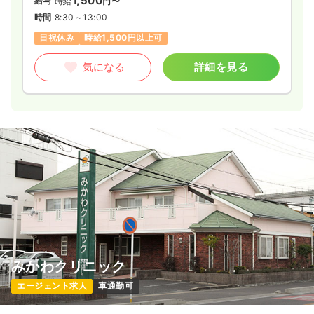
1,500
給与
時給
円〜
時間
8:30～13:00
日祝休み
時給1,500円以上可
気になる
詳細を見る
みかわクリニック
エージェント求人
車通勤可