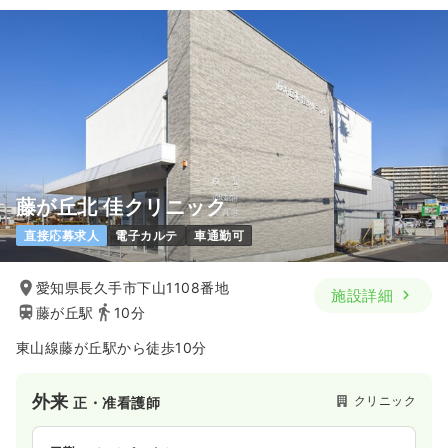
一時募集休止
日勤のみ（パート）
1,350
給与
時給
円〜
時間
8:30～20:30
ブランク可
時給1,300円以上可
気になる
詳細を見る
藤が丘北 佳クリニック
直接応募求人
電子カルテ
車通勤可
愛知県長久手市下山1108番地
施設詳細
藤が丘駅
10分
東山線藤が丘駅から徒歩10分
外来
クリニック
正・准看護師