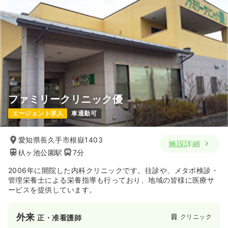
ファミリークリニック優
エージェント求人
車通勤可
愛知県長久手市根嶽1403
施設詳細
杁ヶ池公園駅
7分
2006年に開院した内科クリニックです。往診や、メタボ検診・
管理栄養士による栄養指導も行っており、地域の皆様に医療サ
ービスを提供しています。
外来
クリニック
正・准看護師