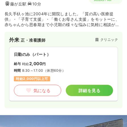
藤が丘駅
10分
長久手杁ヶ池に2004年に開院しました。「質の高い医療提
供」・「子育て支援」・「働くお母さん支援」をモットーに、
赤ちゃんから思春期まで小児期の様々な悩みに気軽に相談がで
きるクリニックです。
外来
クリニック
正・准看護師
日勤のみ（パート）
2,000
給与
時給
円
時間
8:30～17:00
（休憩60分）
時給2,000円以上可
気になる
詳細を見る