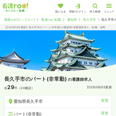
気になる
登録/ログイン
求人検索
メニュー
看護roo![カンゴルー]
看護roo! 転職
愛知県
長久手市
長久手市
【2026年8月最新】長久手市のパート(非常勤)の看護師/准看護師求人・転職・給料
長久手市のパート(非常勤)
の看護師求人
29
2026/08/05
更新
全
件（24施設）
変更
愛知県長久手市
変更
パート(非常勤)