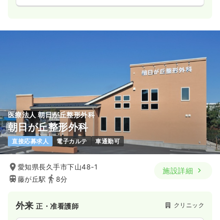
医療法人 朝日が丘整形外科
朝日が丘整形外科
直接応募求人
電子カルテ
車通勤可
愛知県長久手市下山48-1
施設詳細
藤が丘駅
8分
外来
クリニック
正・准看護師