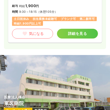
1,900
給与
時給
円
時間
9:30～18:15
（休憩105分）
土日祝休み
担当業務未経験可
ブランク可
第二新卒可
時給1,900円以上可
気になる
詳細を見る
医療法人橘会
東名病院