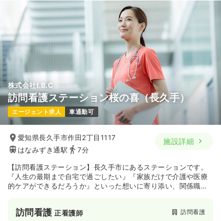
株式会社I.B.C
訪問看護ステーション桜の喜（長久手）
エージェント求人
車通勤可
愛知県長久手市作田2丁目1117
施設詳細
はなみずき通駅
7分
【訪問看護ステーション】長久手市にあるステーションです。
『人生の最期まで自宅で過ごしたい』『家族だけで介護や医療
的ケアができるだろうか』といった想いに寄り添い、関係職種
と協力し合って1人ひとりのニーズに沿った看護を提供していま
す。
訪問看護
訪問看護
正看護師