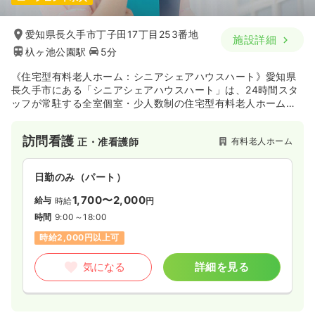
愛知県長久手市丁子田17丁目253番地
施設詳細
杁ヶ池公園駅
5分
《住宅型有料老人ホーム：シニアシェアハウスハート》愛知県
長久手市にある「シニアシェアハウスハート」は、24時間スタ
ッフが常駐する全室個室・少人数制の住宅型有料老人ホームで
す。館内は車椅子でも快適なバリアフリー設計となっており、
提携医療機関と連携した安心のサポート体制を整えています。
訪問看護
有料老人ホーム
正・准看護師
日勤のみ（パート）
1,700〜2,000
給与
時給
円
時間
9:00～18:00
時給2,000円以上可
気になる
詳細を見る