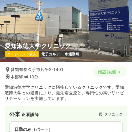
愛知淑徳大学クリニック
エージェント求人
電子カルテ
車通勤可
愛知県長久手市片平2-1401
施設詳細
本郷駅
10分
愛知淑徳大学クリニックに隣接しているクリニックです。愛知
淑徳大学との連携により、最先端医療と、専門性の高いリハビ
リテーションを実施しています。
外来
クリニック
正看護師
日勤のみ（パート）