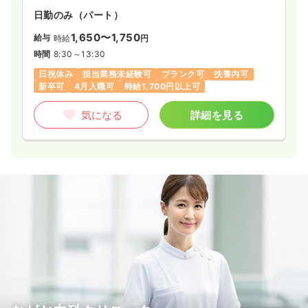
日勤のみ（パート）
1,650〜1,750
給与
時給
円
時間
8:30～13:30
日祝休み
担当業務未経験可
ブランク可
扶養内可
新卒可
4月入職可
時給1,700円以上可
気になる
詳細を見る