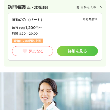
ています。
訪問看護
有料老人ホーム
正・准看護師
一時募集休止
日勤のみ（パート）
1,200
給与
時給
円〜
時間
8:30～20:00
時給1,200円以上可
気になる
詳細を見る