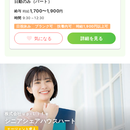
日勤のみ（パート）
1,700〜1,900
給与
時給
円
時間
9:30～12:30
日祝休み
ブランク可
扶養内可
時給1,900円以上可
気になる
詳細を見る
株式会社ｕｐ‐Ｌｉｆｅ
シニアシェアハウスハート
エージェント求人