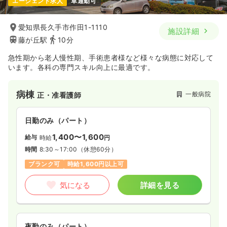
エージェント求人
車通勤可
愛知県長久手市作田1-1110
施設詳細
藤が丘駅
10分
急性期から老人慢性期、手術患者様など様々な病態に対応して
います。各科の専門スキル向上に最適です。
病棟
一般病院
正・准看護師
日勤のみ（パート）
1,400〜1,600
給与
時給
円
時間
8:30～17:00
（休憩60分）
ブランク可
時給1,600円以上可
気になる
詳細を見る
夜勤のみ（パート）