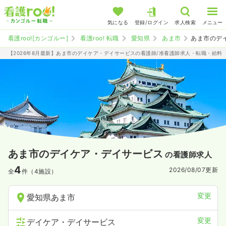
気になる
登録/ログイン
求人検索
メニュー
看護roo![カンゴルー]
看護roo! 転職
愛知県
あま市
あま市のデ
【2026年8月最新】あま市のデイケア・デイサービスの看護師/准看護師求人・転職・給料
あま市のデイケア・デイサービス
の看護師求人
4
2026/08/07
更新
全
件（4施設）
変更
愛知県あま市
変更
デイケア・デイサービス