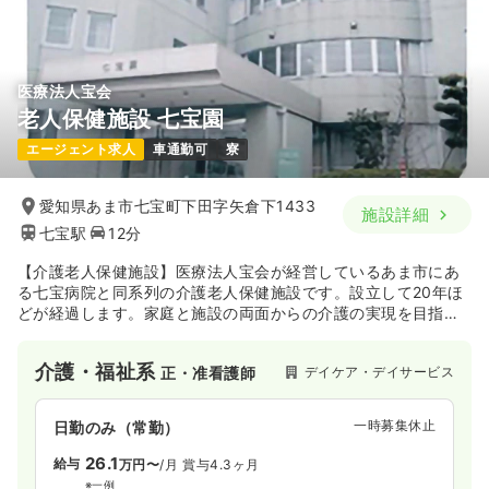
医療法人宝会
老人保健施設 七宝園
エージェント求人
車通勤可
寮
愛知県あま市七宝町下田字矢倉下1433
施設詳細
七宝駅
12分
【介護老人保健施設】医療法人宝会が経営しているあま市にあ
る七宝病院と同系列の介護老人保健施設です。設立して20年ほ
どが経過します。家庭と施設の両面からの介護の実現を目指し
ています。
介護・福祉系
デイケア・デイサービス
正・准看護師
一時募集休止
日勤のみ（常勤）
26.1
給与
万円〜
/月
賞与4.3ヶ月
※一例