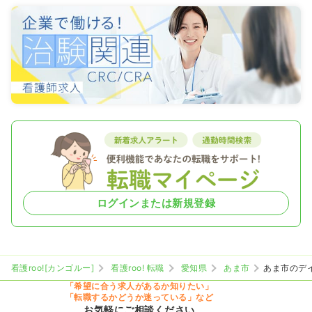
ログインまたは新規登録
看護roo![カンゴルー]
看護roo! 転職
愛知県
あま市
あま市のデ
「希望に合う求人があるか知りたい」
「転職するかどうか迷っている」など
お気軽にご相談ください