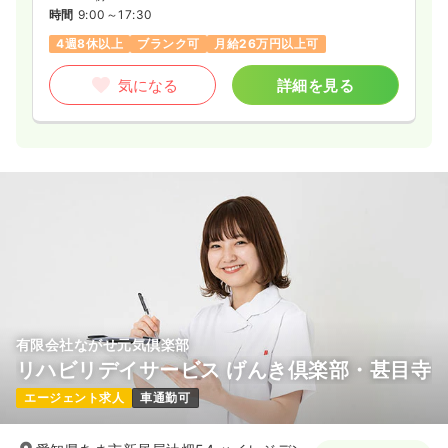
時間
9:00～17:30
4週8休以上
ブランク可
月給26万円以上可
気になる
詳細を見る
有限会社ながせ元気倶楽部
リハビリデイサービス げんき倶楽部・甚目寺
エージェント求人
車通勤可