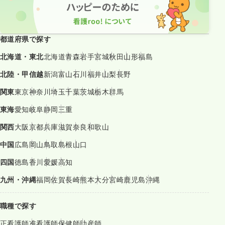
都道府県で探す
北海道・東北
北海道
青森
岩手
宮城
秋田
山形
福島
北陸・甲信越
新潟
富山
石川
福井
山梨
長野
関東
東京
神奈川
埼玉
千葉
茨城
栃木
群馬
東海
愛知
岐阜
静岡
三重
関西
大阪
京都
兵庫
滋賀
奈良
和歌山
中国
広島
岡山
鳥取
島根
山口
四国
徳島
香川
愛媛
高知
九州・沖縄
福岡
佐賀
長崎
熊本
大分
宮崎
鹿児島
沖縄
職種で探す
正看護師
准看護師
保健師
助産師