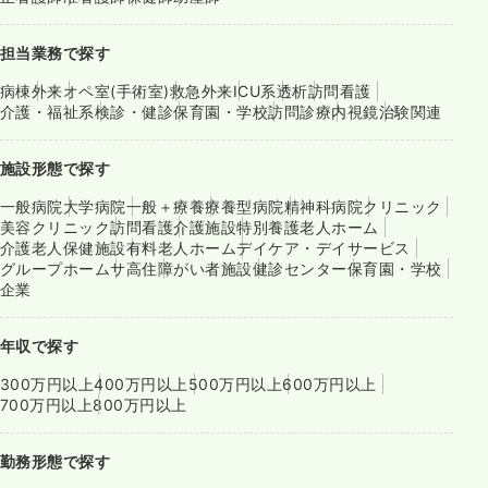
担当業務で探す
病棟
外来
オペ室(手術室)
救急外来
ICU系
透析
訪問看護
介護・福祉系
検診・健診
保育園・学校
訪問診療
内視鏡
治験関連
施設形態で探す
一般病院
大学病院
一般＋療養
療養型病院
精神科病院
クリニック
美容クリニック
訪問看護
介護施設
特別養護老人ホーム
介護老人保健施設
有料老人ホーム
デイケア・デイサービス
グループホーム
サ高住
障がい者施設
健診センター
保育園・学校
企業
年収で探す
300万円以上
400万円以上
500万円以上
600万円以上
700万円以上
800万円以上
勤務形態で探す