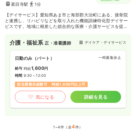
甚目寺駅
1分
【デイサービス】愛知県あま市と海部郡大治町にある、接骨院
と連携し、リハビリなどを取り入れた機能訓練特化型デイサー
ビスです。地域に根差した総合的な医療・介護サービスを提供
しています。
介護・福祉系
デイケア・デイサービス
正・准看護師
一時募集休止
日勤のみ（パート）
1,600
給与
時給
円
時間
9:30～12:00
担当業務未経験可
時給1,600円以上可
気になる
詳細を見る
4
1~4件（全
件）