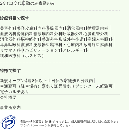
2交代
3交代
日勤のみ
夜勤のみ
診療科目で探す
美容外科
美容皮膚科
内科
呼吸器内科
消化器内科
循環器内科
血液内科
腎臓内科
糖尿病内科
外科
呼吸器外科
心臓血管外科
消化器外科
脳神経外科
整形外科
形成外科
小児科
産婦人科
眼科
耳鼻咽喉科
皮膚科
泌尿器科
精神科・心療内科
放射線科
麻酔科
リウマチ科
リハビリテーション科
アレルギー科
緩和医療科（ホスピス）
特徴で探す
新規オープン
4週8休以上
土日休み
駅徒歩５分以内
車通勤可（駐車場有）
寮あり
託児所あり
ブランク・未経験可
電子カルテあり
会社概要
事業所案内
看護roo!を運営する(株)クイックは、個人情報保護に取り組む企業を示す
プライバシーマークを取得しています。