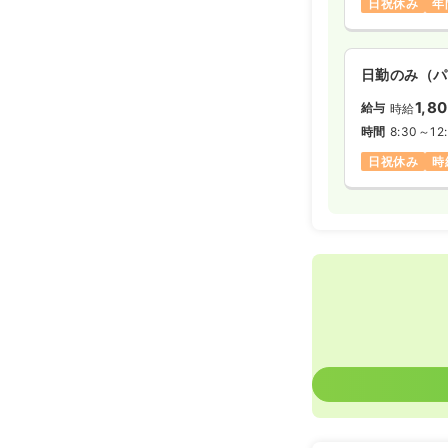
日祝休み
年
日勤のみ（常
26.0〜4
給与
日勤のみ（パ
時間
9:00～18
1,8
給与
時給
日祝休み
年
時間
8:30～12
月給40万円
日祝休み
時
日勤のみ（パ
1,6
給与
時給
時間
16:00～1
土日祝休み