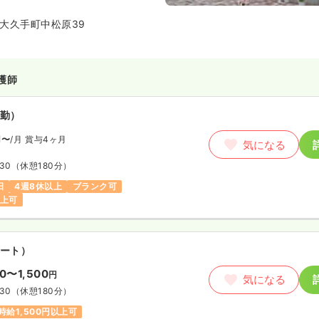
大久手町中松原39
護師
勤）
円〜
/月
賞与4ヶ月
気になる
:30
（休憩180分）
日
4週8休以上
ブランク可
以上可
ート）
00〜1,500
円
気になる
:30
（休憩180分）
時給1,500円以上可