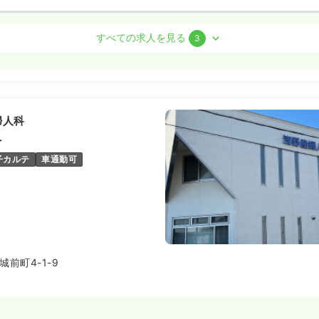
看護師
すべての求人を見る
3
勤）
円
/月
賞与2回
気になる
例
婦人科
:20
（休憩60分）
科
オンコールあり
ブランク可
以上可
子カルテ
車通勤可
ート）
00〜1,500
円
気になる
:30
前町4-1-9
オンコールあり
ブランク可
円以上可