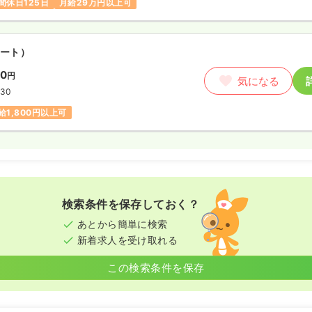
間休日125日
月給29万円以上可
勤）
0.5
万円
/月
賞与4ヶ月
気になる
ート）
:00
（休憩60分）
00
円
気になる
間休日125日
残業月5時間
:30
以上可
給1,800円以上可
ート）
00〜1,800
円
気になる
9:00
検索条件を保存しておく？
扶養内可
時給1,800円以上可
あとから簡単に検索
新着求人を受け取れる
この検索条件を保存