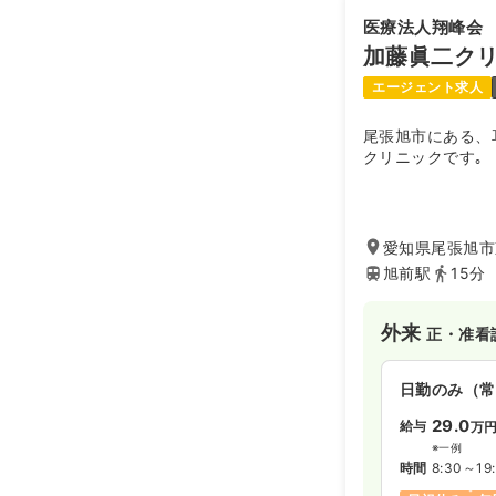
時間
9:00～18
医療法人翔峰会
日祝休み
年
加藤眞二ク
エージェント求人
夜勤のみ（パ
尾張旭市にある、
3.0
クリニックです｡
給与
日給
時間
17:00～9
担当業務未経
愛知県尾張旭市
旭前駅
15分
日勤のみ（常
外来
26.0〜4
給与
正・准看
時間
9:00～18
日勤のみ（常
日祝休み
年
月給40万円
29.0
給与
万
※一例
時間
8:30～19
外来
正・准看