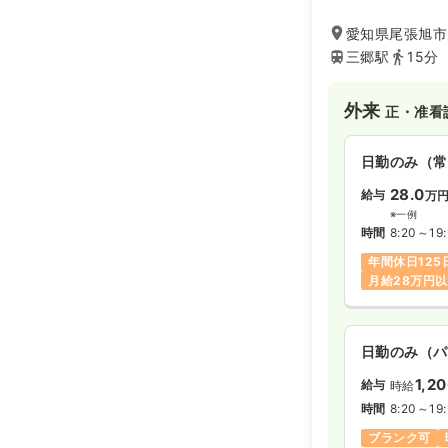
愛知県尾張旭市
三郷駅
15分
外来
正・准看
日勤のみ（常
28.0
給与
万
※一例
時間
8:20～19
年間休日125
月給28万円
日勤のみ（パ
1,2
給与
時給
時間
8:20～19
ブランク可