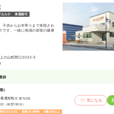
院
子カルテ
車通勤可
、子供からお年寄りまで来院され
クです。一緒に地域の皆様の健康
の山町間口3033-5
分
護師
勤）
0.0
万円
/月
賞与2回
気になる
:20
（休憩190分）
間休日120日
残業月3時間
4週8休以上