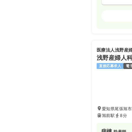
訪問看護
正
日勤のみ（常
22.9
給与
万
※経験7年の
医療法人浅野産
時間
8:20～17
浅野産婦人
土日祝休み
月給33万円
直接応募求人
電
日勤のみ（パ
1,2
給与
時給
時間
8:30～17
愛知県尾張旭市城
土日祝休み
旭前駅
8分
時給1,500
病棟
助産師