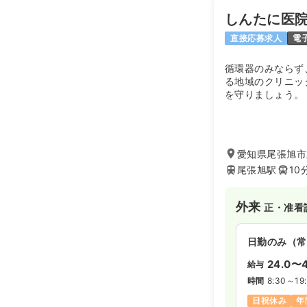
しんたに医
直接応募求人
電
循環器のみならず
る地域のクリニッ
を守りましょう。
愛知県尾張旭市上
尾張旭駅
10
外来
正・准看
日勤のみ（常
24.0〜4
給与
時間
8:30～19
日祝休み
年