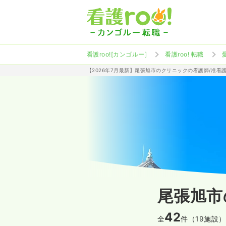
看護roo![カンゴルー]
看護roo! 転職
【2026年7月最新】尾張旭市のクリニックの看護師/准看
尾張旭市
42
全
件（19施設）