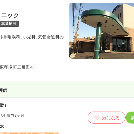
:00
（休憩60分）
間休日125日
ブランク可
月給40万円以上可
リニック
車通勤可
ート）
耳鼻咽喉科､小児科､気管食道科の
〜4.0
万円
気になる
:00
（休憩60分）
験可
ブランク可
扶養内可
東印場町二反田41
勤）
0.5
護師
万円
/月
賞与4ヶ月
気になる
:00
（休憩60分）
勤）
間休日125日
残業月5時間
以上可
円
/月
賞与3ヶ月
気になる
:20
護師