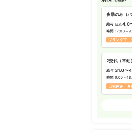
検診・健診
夜勤のみ（パ
日勤のみ（パ
4.0
給与
日給
1,5
給与
時給
時間
17:00～9
時間
8:20～13
ブランク可
日祝休み
時
2交代（常勤
31.0〜4
給与
時間
9:00～18
日祝休み
月
病棟
正・准看
2交代（常勤
27.0〜4
給与