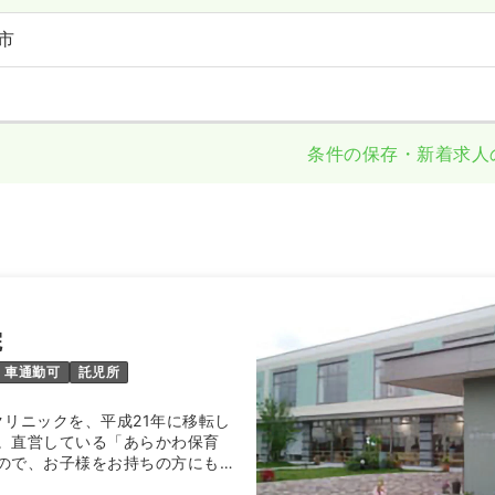
市
条件の保存・新着求人
院
車通勤可
託児所
クリニックを、平成21年に移転し
。直営している「あらかわ保育
ので、お子様をお持ちの方にも働
！